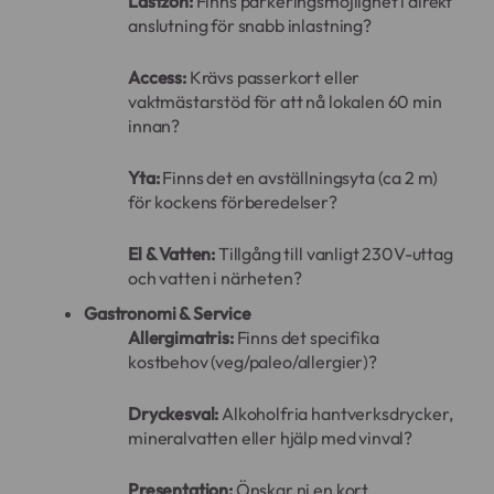
Lastzon:
Finns parkeringsmöjlighet i direkt
anslutning för snabb inlastning?
Access:
Krävs passerkort eller
vaktmästarstöd för att nå lokalen 60 min
innan?
Yta:
Finns det en avställningsyta (ca 2 m)
för kockens förberedelser?
El & Vatten:
Tillgång till vanligt 230V-uttag
och vatten i närheten?
Gastronomi & Service
Allergimatris:
Finns det specifika
kostbehov (veg/paleo/allergier)?
Dryckesval:
Alkoholfria hantverksdrycker,
mineralvatten eller hjälp med vinval?
Presentation:
Önskar ni en kort