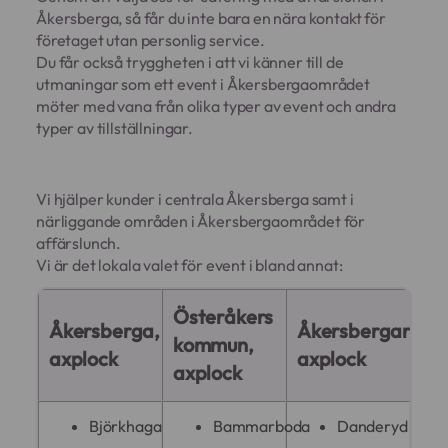
Åkersberga, så får du inte bara en nära kontakt för
företaget utan personlig service.
Du får också tryggheten i att vi känner till de
utmaningar som ett event i Åkersbergaområdet
möter med vana från olika typer av event och andra
typer av tillställningar.
Vi hjälper kunder i centrala Åkersberga samt i
närliggande områden i Åkersbergaområdet för
affärslunch.
Vi är det lokala valet för event i bland annat:
Österåkers
Åkersberga,
Åkersbergaregio
kommun,
axplock
axplock
axplock
Björkhaga
Bammarboda
Danderyd