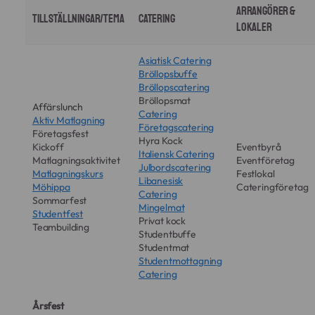
Arrangörer &
Tillställningar/Tema
Catering
Lokaler
Asiatisk Catering
Bröllopsbuffe
Bröllopscatering
Bröllopsmat
Affärslunch
Catering
Aktiv Matlagning
Företagscatering
Företagsfest
Hyra Kock
Kickoff
Eventbyrå
Italiensk Catering
Matlagningsaktivitet
Eventföretag
Julbordscatering
Matlagningskurs
Festlokal
Libanesisk
Möhippa
Cateringföretag
Catering
Sommarfest
Mingelmat
Studentfest
Privat kock
Teambuilding
Studentbuffe
Studentmat
Studentmottagning
Catering
Årsfest