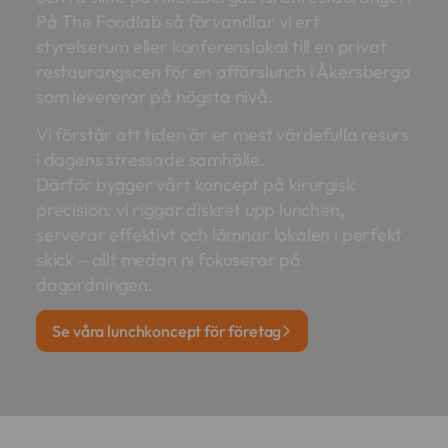
På The Foodlab så förvandlar vi ert
styrelserum eller konferenslokal till en privat
restaurangscen för en affärslunch i Åkersberga
som levererar på högsta nivå.
Vi förstår att tiden är er mest värdefulla resurs
i dagens stressade samhälle.
Därför bygger vårt koncept på kirurgisk
precision: vi riggar diskret upp lunchen,
serverar effektivt och lämnar lokalen i perfekt
skick – allt medan ni fokuserar på
dagordningen.
Se våra lunchkoncept för företag