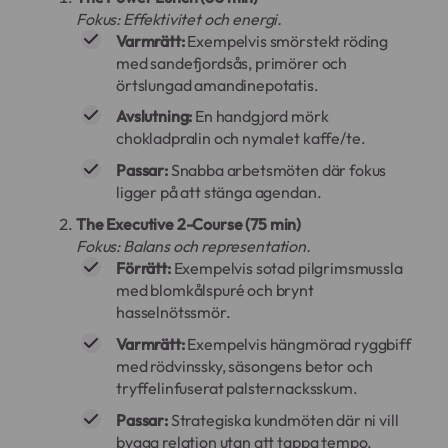
Fokus: Effektivitet och energi.
Varmrätt:
Exempelvis smörstekt röding
med sandefjordsås, primörer och
örtslungad amandinepotatis.
Avslutning:
En handgjord mörk
chokladpralin och nymalet kaffe/te.
Passar:
Snabba arbetsmöten där fokus
ligger på att stänga agendan.
The Executive 2-Course (75 min)
Fokus: Balans och representation.
Förrätt:
Exempelvis sotad pilgrimsmussla
med blomkålspuré och brynt
hasselnötssmör.
Varmrätt:
Exempelvis hängmörad ryggbiff
med rödvinssky, säsongens betor och
tryffelinfuserat palsternacksskum.
Passar:
Strategiska kundmöten där ni vill
bygga relation utan att tappa tempo.