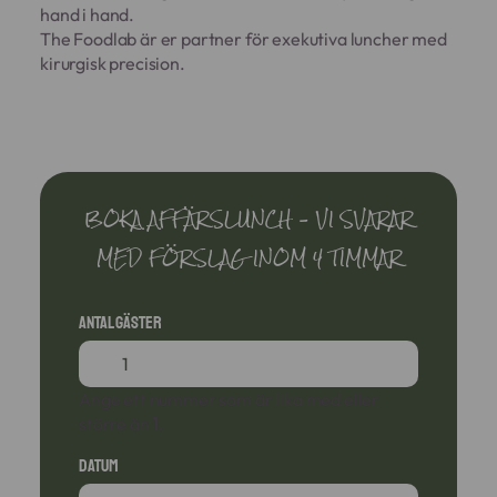
hand i hand.
The Foodlab är er partner för exekutiva luncher med
kirurgisk precision.
BOKA AFFÄRSLUNCH – VI SVARAR
MED FÖRSLAG INOM 4 TIMMAR
Antal gäster
Ange ett nummer som är lika med eller
större än
1
.
Datum