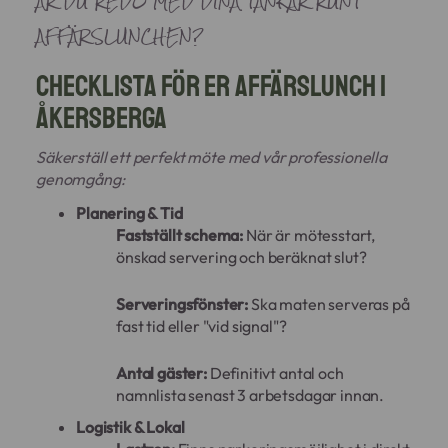
ÄR DU REDO MED DINA TANKAR RUNT
AFFÄRSLUNCHEN?
Checklista för er affärslunch i
Åkersberga
Säkerställ ett perfekt möte med vår professionella
genomgång:
Planering & Tid
Fastställt schema:
När är mötesstart,
önskad servering och beräknat slut?
Serveringsfönster:
Ska maten serveras på
fast tid eller "vid signal"?
Antal gäster:
Definitivt antal och
namnlista senast 3 arbetsdagar innan.
Logistik & Lokal