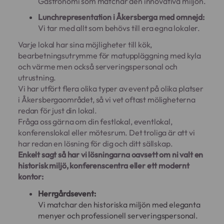
Gastronomi som matchar den innovativa miljön.
Lunchrepresentation i Åkersberga med omnejd:
Vi tar med allt som behövs till era egna lokaler.
Varje lokal har sina möjligheter till kök,
bearbetningsutrymme för matuppläggning med kyla
och värme men också serveringspersonal och
utrustning.
Vi har utfört flera olika typer av event på olika platser
i Åkersbergaområdet, så vi vet oftast möligheterna
redan för just din lokal.
Fråga oss gärna om din festlokal, eventlokal,
konferenslokal eller mötesrum. Det troliga är att vi
har redan en lösning för dig och ditt sällskap.
Enkelt sagt så har vi lösningarna oavsett om ni valt en
historisk miljö, konferenscentra eller ett modernt
kontor:
Herrgårdsevent:
Vi matchar den historiska miljön med eleganta
menyer och professionell serveringspersonal.