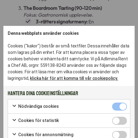
The Boardroom Tasting (90-120 min)
Fokus: Gastronomisk upplevelse.
3-rätters signaturmeny:
En
genomarbetad resa genom säsongens
Denna webbplats använder cookies
bästa råvaror (Förrätt, Varmrätt, Dessert).
Passar:
Vid firande av avslutade projekt,
Cookies ("kakor") består av små textfiler. Dessa innehåller data
partnerskap eller när ni har
som lagras på din enhet. För att kunna placera vissa typer av
internationella gäster på besök.
cookies behöver vi inhämta ditt samtycke. Vi på Adlimina Rent
a Chef AB, orgnr. 559138-8243 använder oss av följande slags
cookies. För att läsa mer om vilka cookies vi använder och
lagringstid,
klicka här för att komma till vår cookiepolicy.
Hantera dina cookieinställningar
FRÅGOR OCH SVAR RUNT AFFÄRSLUNCH
Nödvändig
Nödvändiga cookies
cookies
FÖR DIG I ÅKERSBERGA
Markera
kryssruta
för
Cookies
Cookies för statistik
att
för
FAQ – Affärslunch &
Markera
samtycka
statistik
för
till
Cookies
kryssruta
Representation i Åkersberga
Cookies för annonsmätning
att
användning