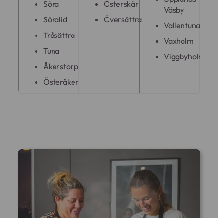
Söra
Österskär
Väsby
Söralid
Översättra
Vallentuna
Tråsättra
Vaxholm
Tuna
Viggbyholm
Åkerstorp
Österåker