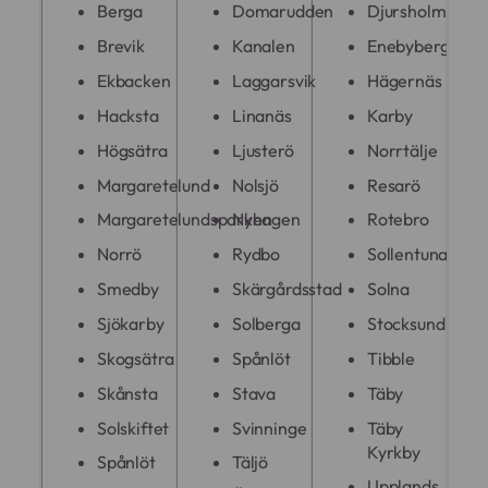
Berga
Domarudden
Djursholm
Brevik
Kanalen
Enebyberg
Ekbacken
Laggarsvik
Hägernäs
Hacksta
Linanäs
Karby
Högsätra
Ljusterö
Norrtälje
Margaretelund
Nolsjö
Resarö
Margaretelundsparken
Nyhagen
Rotebro
Norrö
Rydbo
Sollentuna
Smedby
Skärgårdsstad
Solna
Sjökarby
Solberga
Stocksund
Skogsätra
Spånlöt
Tibble
Skånsta
Stava
Täby
Solskiftet
Svinninge
Täby
Kyrkby
Spånlöt
Täljö
Upplands