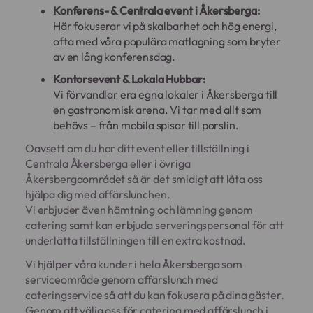
Konferens- & Centrala event i Åkersberga:
Här fokuserar vi på skalbarhet och hög energi,
ofta med våra populära matlagning som bryter
av en lång konferensdag.
Kontorsevent & Lokala Hubbar:
Vi förvandlar era egna lokaler i Åkersberga till
en gastronomisk arena. Vi tar med allt som
behövs – från mobila spisar till porslin.
Oavsett om du har ditt event eller tillställning i
Centrala Åkersberga eller i övriga
Åkersbergaområdet så är det smidigt att låta oss
hjälpa dig med affärslunchen.
Vi erbjuder även hämtning och lämning genom
catering samt kan erbjuda serveringspersonal för att
underlätta tillställningen till en extra kostnad.
Vi hjälper våra kunder i hela Åkersberga som
serviceområde genom affärslunch med
cateringservice så att du kan fokusera på dina gäster.
Genom att välja oss för catering med affärslunch i