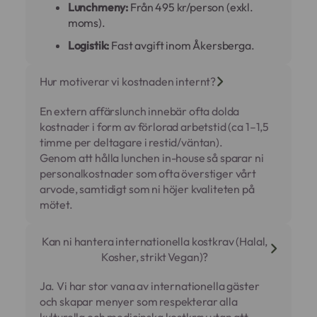
Lunchmeny:
Från 495 kr/person (exkl.
moms).
Logistik:
Fast avgift inom Åkersberga.
Hur motiverar vi kostnaden internt?
En extern affärslunch innebär ofta dolda
kostnader i form av förlorad arbetstid (ca 1–1,5
timme per deltagare i restid/väntan).
Genom att hålla lunchen in-house så sparar ni
personalkostnader som ofta överstiger vårt
arvode, samtidigt som ni höjer kvaliteten på
mötet.
Kan ni hantera internationella kostkrav (Halal,
Kosher, strikt Vegan)?
Ja. Vi har stor vana av internationella gäster
och skapar menyer som respekterar alla