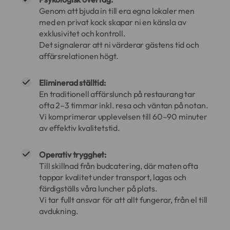
Genom att bjuda in till era egna lokaler men
med en privat kock skapar ni en känsla av
exklusivitet och kontroll.
Det signalerar att ni värderar gästens tid och
affärsrelationen högt.
Eliminerad ställtid:
En traditionell affärslunch på restaurang tar
ofta 2–3 timmar inkl. resa och väntan på notan.
Vi komprimerar upplevelsen till 60–90 minuter
av effektiv kvalitetstid.
Operativ trygghet:
Till skillnad från budcatering, där maten ofta
tappar kvalitet under transport, lagas och
färdigställs våra luncher på plats.
Vi tar fullt ansvar för att allt fungerar, från el till
avdukning.