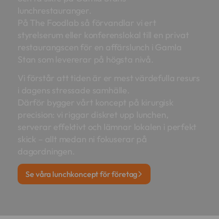
lunchrestauranger.
På The Foodlab så förvandlar vi ert
styrelserum eller konferenslokal till en privat
restaurangscen för en affärslunch i Gamla
Stan som levererar på högsta nivå.
Vi förstår att tiden är er mest värdefulla resurs
i dagens stressade samhälle.
Därför bygger vårt koncept på kirurgisk
precision: vi riggar diskret upp lunchen,
serverar effektivt och lämnar lokalen i perfekt
skick – allt medan ni fokuserar på
dagordningen.
Se våra lunchkoncept för företag