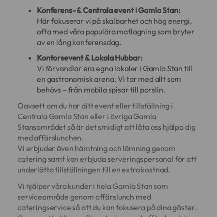
Konferens- & Centrala event i Gamla Stan:
Här fokuserar vi på skalbarhet och hög energi,
ofta med våra populära matlagning som bryter
av en lång konferensdag.
Kontorsevent & Lokala Hubbar:
Vi förvandlar era egna lokaler i Gamla Stan till
en gastronomisk arena. Vi tar med allt som
behövs – från mobila spisar till porslin.
Oavsett om du har ditt event eller tillställning i
Centrala Gamla Stan eller i övriga Gamla
Stansområdet så är det smidigt att låta oss hjälpa dig
med affärslunchen.
Vi erbjuder även hämtning och lämning genom
catering samt kan erbjuda serveringspersonal för att
underlätta tillställningen till en extra kostnad.
Vi hjälper våra kunder i hela Gamla Stan som
serviceområde genom affärslunch med
cateringservice så att du kan fokusera på dina gäster.