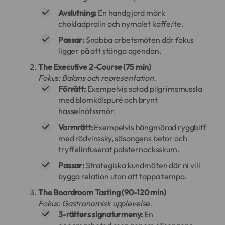
Avslutning:
En handgjord mörk
chokladpralin och nymalet kaffe/te.
Passar:
Snabba arbetsmöten där fokus
ligger på att stänga agendan.
The Executive 2-Course (75 min)
Fokus: Balans och representation.
Förrätt:
Exempelvis sotad pilgrimsmussla
med blomkålspuré och brynt
hasselnötssmör.
Varmrätt:
Exempelvis hängmörad ryggbiff
med rödvinssky, säsongens betor och
tryffelinfuserat palsternacksskum.
Passar:
Strategiska kundmöten där ni vill
bygga relation utan att tappa tempo.
The Boardroom Tasting (90-120 min)
Fokus: Gastronomisk upplevelse.
3-rätters signaturmeny:
En