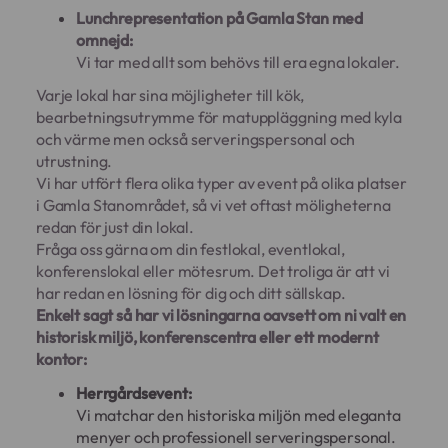
Lunchrepresentation på Gamla Stan med
omnejd:
Vi tar med allt som behövs till era egna lokaler.
Varje lokal har sina möjligheter till kök,
bearbetningsutrymme för matuppläggning med kyla
och värme men också serveringspersonal och
utrustning.
Vi har utfört flera olika typer av event på olika platser
i Gamla Stanområdet, så vi vet oftast möligheterna
redan för just din lokal.
Fråga oss gärna om din festlokal, eventlokal,
konferenslokal eller mötesrum. Det troliga är att vi
har redan en lösning för dig och ditt sällskap.
Enkelt sagt så har vi lösningarna oavsett om ni valt en
historisk miljö, konferenscentra eller ett modernt
kontor:
Herrgårdsevent:
Vi matchar den historiska miljön med eleganta
menyer och professionell serveringspersonal.