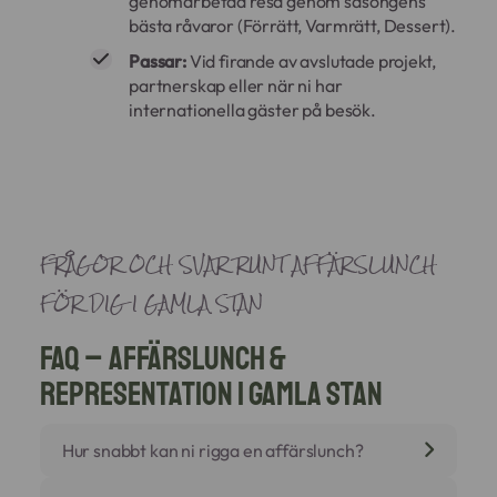
genomarbetad resa genom säsongens
bästa råvaror (Förrätt, Varmrätt, Dessert).
Passar:
Vid firande av avslutade projekt,
partnerskap eller när ni har
internationella gäster på besök.
FRÅGOR OCH SVAR RUNT AFFÄRSLUNCH
FÖR DIG I GAMLA STAN
FAQ – Affärslunch &
Representation i Gamla Stan
Hur snabbt kan ni rigga en affärslunch?
Vi anländer normalt 45–60 minuter före önskad