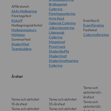
Bröllopsmat
Affärslunch
Catering
Aktiv Matlagning
Företagscatering
Företagsfest
Hyra Kock
Kickoff
Eventbyrå
Italiensk Catering
Matlagningsaktivitet
Eventföretag
Julbordscatering
Matlagningskurs
Festlokal
Libanesisk
Möhippa
Cateringföretag
Catering
Sommarfest
Mingelmat
Studentfest
Privat kock
Teambuilding
Studentbuffe
Studentmat
Studentmottagning
Catering
Årsfest
Tema och
aktivitet 60-
årsfest
Tema och aktivitet
Tema och aktivitet
Tema och
10-årsfest
35-årsfest
aktivitet 65-
Tema och aktivitet
Tema och aktivitet