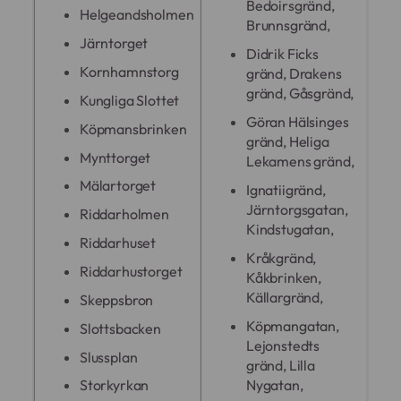
Bedoirsgränd,
Helgeandsholmen
Brunnsgränd,
Järntorget
Didrik Ficks
Kornhamnstorg
gränd, Drakens
gränd, Gåsgränd,
Kungliga Slottet
Göran Hälsinges
Köpmansbrinken
gränd, Heliga
Mynttorget
Lekamens gränd,
Mälartorget
Ignatiigränd,
Järntorgsgatan,
Riddarholmen
Kindstugatan,
Riddarhuset
Kråkgränd,
Riddarhustorget
Kåkbrinken,
Källargränd,
Skeppsbron
Köpmangatan,
Slottsbacken
Lejonstedts
Slussplan
gränd, Lilla
Nygatan,
Storkyrkan