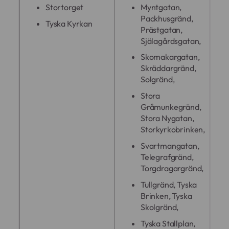
Myntgatan,
Stortorget
Packhusgränd,
Tyska Kyrkan
Prästgatan,
Själagårdsgatan,
Skomakargatan,
Skräddargränd,
Solgränd,
Stora
Gråmunkegränd,
Stora Nygatan,
Storkyrkobrinken,
Svartmangatan,
Telegrafgränd,
Torgdragargränd,
Tullgränd, Tyska
Brinken, Tyska
Skolgränd,
Tyska Stallplan,