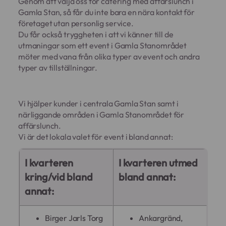
Genom att välja oss för catering med affärslunch i
Gamla Stan, så får du inte bara en nära kontakt för
företaget utan personlig service.
Du får också tryggheten i att vi känner till de
utmaningar som ett event i Gamla Stanområdet
möter med vana från olika typer av event och andra
typer av tillställningar.
Vi hjälper kunder i centrala Gamla Stan samt i
närliggande områden i Gamla Stanområdet för
affärslunch.
Vi är det lokala valet för event i bland annat:
I kvarteren
I kvarteren utmed
kring/vid bland
bland annat:
annat:
Birger Jarls Torg
Ankargränd,