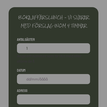
BOKA AFFÄRSLUNCH – VI SVARAR
MED FÖRSLAG INOM 4 TIMMAR
Antal gäster
Ange ett nummer som är lika med eller
större än
1
.
Datum
Adress