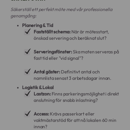
Säkerställ ett perfekt möte med vår professionella
genomgång:
Planering & Tid
Fastställt schema:
När är mötesstart,
önskad servering och beräknat slut?
Serveringsfönster:
Ska maten serveras på
fast tid eller "vid signal"?
Antal gäster:
Definitivt antal och
namnlista senast 3 arbetsdagar innan.
Logistik & Lokal
Lastzon:
Finns parkeringsmöjlighet i direkt
anslutning för snabb inlastning?
Access:
Krävs passerkort eller
vaktmästarstöd för att nå lokalen 60 min
innan?