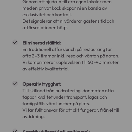
Genom att bjuda in till era egna lokaler men
med en privat kock skapar ni en känsla av
exklusivitet och kontroll.
Det signalerar att ni värderar gästens tid och
affärsrelationen högt.
Eliminerad ställtid:
En traditionell affärslunch på restaurang tar
ofta 2–3 timmar inkl. resa och väntan på notan.
Vi komprimerar upplevelsen till 60–90 minuter
av effektiv kvalitetstid.
Operativ trygghet:
Till skillnad från budcatering, där maten ofta
tappar kvalitet under transport, lagas och
färdigställs våra luncher på plats.
Vi tar fullt ansvar för att allt fungerar, från el till
avdukning.
Kognitiv skärpa (Anti-paltkoma):