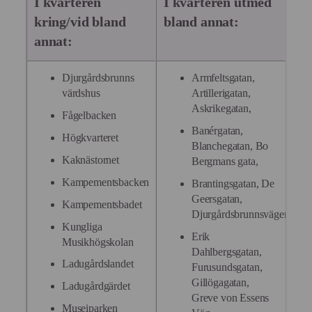
I kvarteren
I kvarteren utmed
kring/vid bland
bland annat:
annat:
Djurgårdsbrunns
Armfeltsgatan,
värdshus
Artillerigatan,
Askrikegatan,
Fågelbacken
Banérgatan,
Högkvarteret
Blanchegatan, Bo
Kaknästornet
Bergmans gata,
Kampementsbacken
Brantingsgatan, De
Geersgatan,
Kampementsbadet
Djurgårdsbrunnsvägen,
Kungliga
Erik
Musikhögskolan
Dahlbergsgatan,
Ladugårdslandet
Furusundsgatan,
Gillögagatan,
Ladugårdgärdet
Greve von Essens
Museiparken