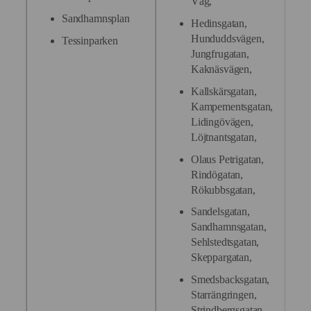
Väg,
Sandhamnsplan
Hedinsgatan,
Hunduddsvägen,
Tessinparken
Jungfrugatan,
Kaknäsvägen,
Kallskärsgatan,
Kampementsgatan,
Lidingövägen,
Löjtnantsgatan,
Olaus Petrigatan,
Rindögatan,
Rökubbsgatan,
Sandelsgatan,
Sandhamnsgatan,
Sehlstedtsgatan,
Skeppargatan,
Smedsbacksgatan,
Starrängringen,
Strindbergsgatan,