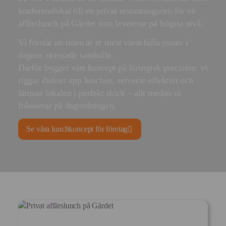
konferenslokal till en privat restaurangscen för en
affärslunch på Gärdet som levererar på högsta nivå.
Vi förstår att tiden är er mest värdefulla resurs i
dagens stressade samhälle.
Därför bygger vårt koncept på kirurgisk precision: vi
riggar diskret upp lunchen, serverar effektivt och
lämnar lokalen i perfekt skick – allt medan ni
fokuserar på dagordningen.
Se våra lunchkoncept för företag