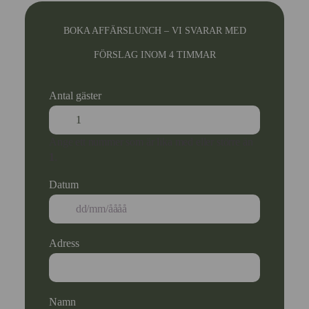
BOKA AFFÄRSLUNCH – VI SVARAR MED
FÖRSLAG INOM 4 TIMMAR
Antal gäster
Ange ett nummer som är lika med eller större än
1
.
Datum
Adress
Namn