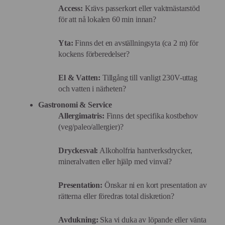
Access:
Krävs passerkort eller vaktmästarstöd
för att nå lokalen 60 min innan?
Yta:
Finns det en avställningsyta (ca 2 m) för
kockens förberedelser?
El & Vatten:
Tillgång till vanligt 230V-uttag
och vatten i närheten?
Gastronomi & Service
Allergimatris:
Finns det specifika kostbehov
(veg/paleo/allergier)?
Dryckesval:
Alkoholfria hantverksdrycker,
mineralvatten eller hjälp med vinval?
Presentation:
Önskar ni en kort presentation av
rätterna eller föredras total diskretion?
Avdukning:
Ska vi duka av löpande eller vänta