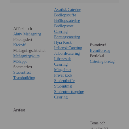
Asiatisk Catering
Bröllopsbuffe
Bröllopscatering
Bröllopsmat
Affärslunch
Catering
Aktiv Matlagning
Företagscatering
Företagsfest
Hyra Kock
Kickoff
Eventbyrå
Italiensk Catering
Matlagningsaktivitet
Eventföretag
Julbordscatering
Matlagningskurs
Festlokal
Libanesisk
Möhippa
Cateringföretag
Catering
Sommarfest
Mingelmat
Studentfest
Privat kock
Teambuilding
Studentbuffe
Studentmat
Studentmottagning
Catering
Årsfest
Tema och
aktivitet 60-