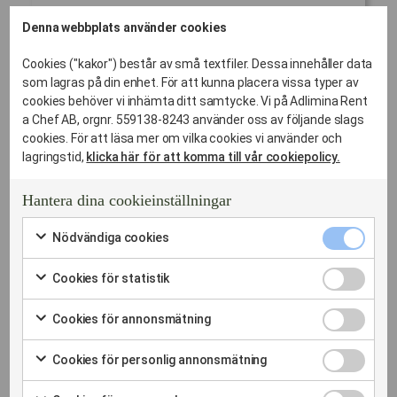
Denna webbplats använder cookies
Cookies ("kakor") består av små textfiler. Dessa innehåller data
som lagras på din enhet. För att kunna placera vissa typer av
cookies behöver vi inhämta ditt samtycke. Vi på Adlimina Rent
a Chef AB, orgnr. 559138-8243 använder oss av följande slags
cookies. För att läsa mer om vilka cookies vi använder och
lagringstid,
klicka här för att komma till vår cookiepolicy.
VÄLJ ER LUNCHPROFIL – FRÅN POWER-LUNCH TILL
Hantera dina cookieinställningar
AVSMAKNING
Nödvändi
Nödvändiga cookies
cookies
Markera
Lunchkoncept som
kryssruta
för
Cookies
Cookies för statistik
att
för
Markera
samtycka
matchar er dagordning
statistik
för
till
Cookies
Cookies för annonsmätning
kryssruta
att
användning
för
Markera
samtycka
av
annonsmä
Vi erbjuder tre olika nivåer av affärsluncher beroende på
för
till
Cookies
Nödvändiga
Cookies för personlig annonsmätning
kryssruta
att
syfte och tidsram:
användning
för
cookies
Markera
samtycka
av
personlig
för
till
Cookies