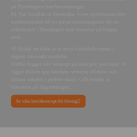
på Hjorthagens lunchrestauranger.
På The Foodlab så förvandlar vi ert styrelserum eller
konferenslokal till en privat restaurangscen för en
affärslunch i Hjorthagen som levererar på högsta
nivå.
Vi förstår att tiden är er mest värdefulla resurs i
dagens stressade samhälle.
Därför bygger vårt koncept på kirurgisk precision: vi
riggar diskret upp lunchen, serverar effektivt och
lämnar lokalen i perfekt skick – allt medan ni
fokuserar på dagordningen.
Se våra lunchkoncept för företag