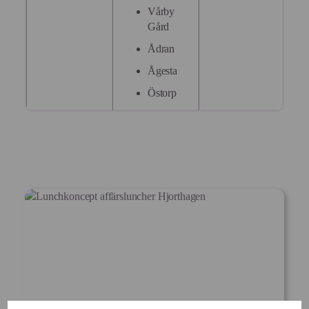
Vårby
Gård
Ådran
Ågesta
Östorp