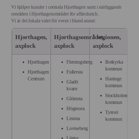
Vi hjälper kunder i centrala Hjorthagen samt i närliggande
områden i Hjorthagenområdet för affärslunch.
Vi är det lokala valet för event i bland annat:
Hjorthagen,
Hjorthagsområdet,
I regionen,
axplock
axplock
axplock
Hjorthagen
Flemingsberg
Botkyrka
kommun
Hjorthagen
Fullersta
Centrum
Haninge
Gladö
kommun
kvarn
Stockholms
Glömsta
kommun
Högmora
Tyresö
Lissma
kommun
Loviseberg
Länna