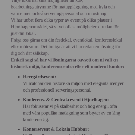
Varje lokal har sina möjligheter till kök,
bearbetningsutrymme för matuppläggning med kyla och
värme men också serveringspersonal och utrustning.
Vi har utfört flera olika typer av event på olika platser i
Hjorthagenområdet, så vi vet oftast möligheterna redan för
just din lokal.
Fråga oss gärna om din festlokal, eventlokal, konferenslokal
eller mötesrum. Det troliga är att vi har redan en lösning för
dig och ditt sällskap.
Enkelt sagt så har vi lösningarna oavsett om ni valt en
historisk miljö, konferenscentra eller ett modernt kontor:
Herrgårdsevent:
Vi matchar den historiska miljön med eleganta menyer
och professionell serveringspersonal.
Konferens- & Centrala event i Hjorthagen:
Här fokuserar vi på skalbarhet och hög energi, ofta
med våra populära matlagning som bryter av en lång
konferensdag.
Kontorsevent & Lokala Hubbar: