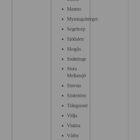
Masmo
Myrstuguberget
Segeltorp
Sjödalen
Skogås
Snättringe
Stora
Mellansjö
Stuvsta
Södertörn
Trångsund
Vidja
Visätra
Vårby