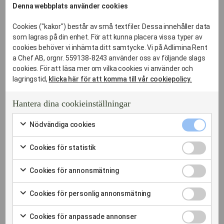
Denna webbplats använder cookies
Cookies ("kakor") består av små textfiler. Dessa innehåller data
som lagras på din enhet. För att kunna placera vissa typer av
cookies behöver vi inhämta ditt samtycke. Vi på Adlimina Rent
a Chef AB, orgnr. 559138-8243 använder oss av följande slags
cookies. För att läsa mer om vilka cookies vi använder och
lagringstid,
klicka här för att komma till vår cookiepolicy.
VÄLJ ER LUNCHPROFIL – FRÅN POWER-LUNCH TILL
Hantera dina cookieinställningar
AVSMAKNING
Nödvändi
Nödvändiga cookies
Lunchkoncept som
cookies
Markera
kryssruta
för
Cookies
Cookies för statistik
matchar er dagordning
att
för
Markera
samtycka
statistik
för
till
Cookies
Cookies för annonsmätning
kryssruta
att
användning
för
Vi erbjuder tre olika nivåer av affärsluncher beroende på
Markera
samtycka
av
annonsmä
för
syfte och tidsram:
till
Cookies
Nödvändiga
Cookies för personlig annonsmätning
kryssruta
att
användning
för
cookies
Markera
samtycka
The Power Lunch (60 min)
av
personlig
för
till
Cookies
Cookies
Cookies för anpassade annonser
annonsmä
Fokus: Effektivitet och energi.
att
användning
för