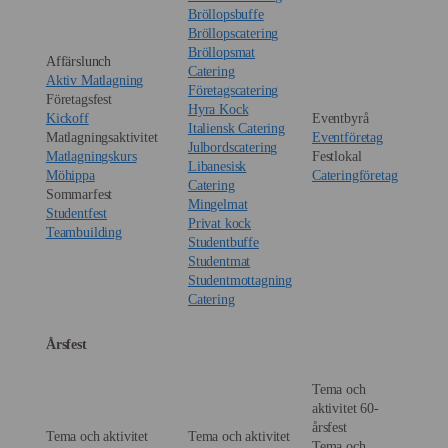
Bröllopsbuffe
Bröllopscatering
Bröllopsmat
Affärslunch
Catering
Aktiv Matlagning
Företagscatering
Företagsfest
Hyra Kock
Kickoff
Eventbyrå
Italiensk Catering
Matlagningsaktivitet
Eventföretag
Julbordscatering
Matlagningskurs
Festlokal
Libanesisk
Möhippa
Cateringföretag
Catering
Sommarfest
Mingelmat
Studentfest
Privat kock
Teambuilding
Studentbuffe
Studentmat
Studentmottagning
Catering
Årsfest
Tema och
aktivitet 60-
årsfest
Tema och aktivitet
Tema och aktivitet
Tema och