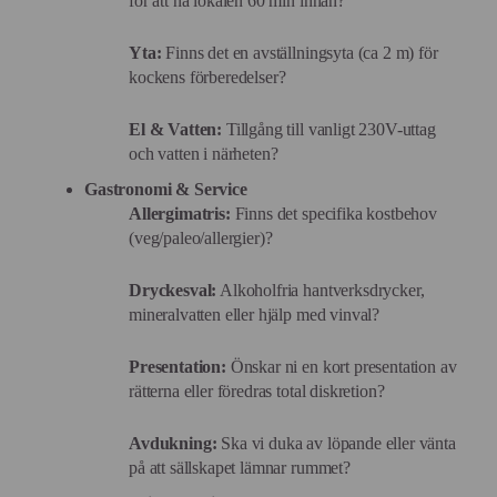
för att nå lokalen 60 min innan?
Yta:
Finns det en avställningsyta (ca 2 m) för
kockens förberedelser?
El & Vatten:
Tillgång till vanligt 230V-uttag
och vatten i närheten?
Gastronomi & Service
Allergimatris:
Finns det specifika kostbehov
(veg/paleo/allergier)?
Dryckesval:
Alkoholfria hantverksdrycker,
mineralvatten eller hjälp med vinval?
Presentation:
Önskar ni en kort presentation av
rätterna eller föredras total diskretion?
Avdukning:
Ska vi duka av löpande eller vänta
på att sällskapet lämnar rummet?