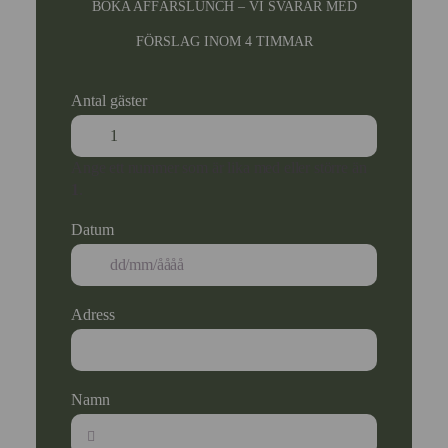
BOKA AFFÄRSLUNCH – VI SVARAR MED
FÖRSLAG INOM 4 TIMMAR
Antal gäster
Ange ett nummer som är lika med eller större än
1
.
Datum
Adress
Namn