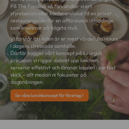
På The Foodlab så förvandlar vi ert
styrelserum eller konferenslokal till en privat
restaurangscen för en affärslunch i Huddinge
som levererar på högsta nivå.
Vi förstår att tiden är er mest värdefulla resurs
i dagens stressade samhälle.
Därför bygger vårt koncept på kirurgisk
precision: vi riggar diskret upp lunchen,
serverar effektivt och lämnar lokalen i perfekt
skick – allt medan ni fokuserar på
dagordningen.
Se våra lunchkoncept för företag