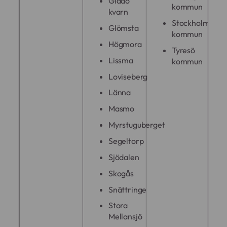
Gladö
kommun
kvarn
Stockholms
Glömsta
kommun
Högmora
Tyresö
Lissma
kommun
Loviseberg
Länna
Masmo
Myrstuguberget
Segeltorp
Sjödalen
Skogås
Snättringe
Stora
Mellansjö