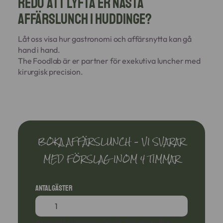
Redo att lyfta er nästa
affärslunch i Huddinge?
Låt oss visa hur gastronomi och affärsnytta kan gå
hand i hand.
The Foodlab är er partner för exekutiva luncher med
kirurgisk precision.
BOKA AFFÄRSLUNCH – VI SVARAR
MED FÖRSLAG INOM 4 TIMMAR
Antal gäster
Ange ett nummer som är lika med eller