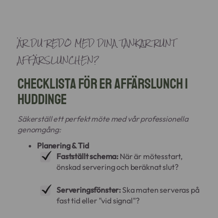
ÄR DU REDO MED DINA TANKAR RUNT
AFFÄRSLUNCHEN?
Checklista för er affärslunch i
Huddinge
Säkerställ ett perfekt möte med vår professionella
genomgång:
Planering & Tid
Fastställt schema:
När är mötesstart,
önskad servering och beräknat slut?
Serveringsfönster:
Ska maten serveras på
fast tid eller "vid signal"?