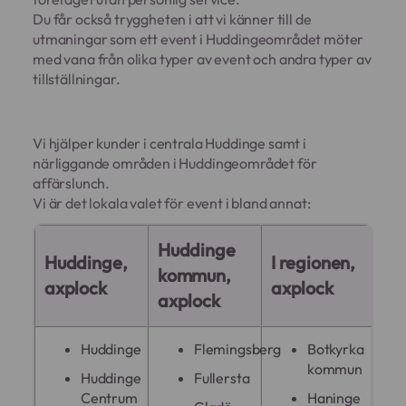
Du får också tryggheten i att vi känner till de
utmaningar som ett event i Huddingeområdet möter
med vana från olika typer av event och andra typer av
tillställningar.
Vi hjälper kunder i centrala Huddinge samt i
närliggande områden i Huddingeområdet för
affärslunch.
Vi är det lokala valet för event i bland annat:
Huddinge
Huddinge,
I regionen,
kommun,
axplock
axplock
axplock
Huddinge
Flemingsberg
Botkyrka
kommun
Huddinge
Fullersta
Centrum
Haninge