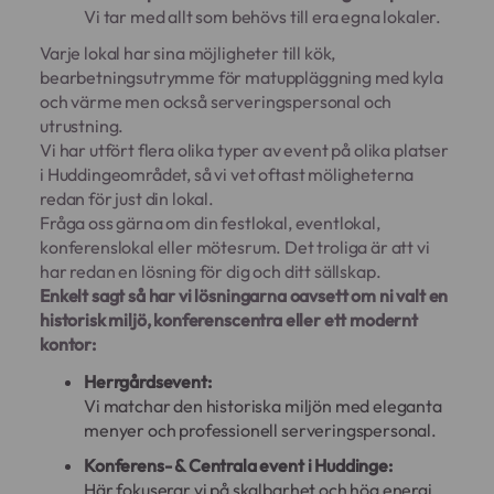
Vi tar med allt som behövs till era egna lokaler.
Varje lokal har sina möjligheter till kök,
bearbetningsutrymme för matuppläggning med kyla
och värme men också serveringspersonal och
utrustning.
Vi har utfört flera olika typer av event på olika platser
i Huddingeområdet, så vi vet oftast möligheterna
redan för just din lokal.
Fråga oss gärna om din festlokal, eventlokal,
konferenslokal eller mötesrum. Det troliga är att vi
har redan en lösning för dig och ditt sällskap.
Enkelt sagt så har vi lösningarna oavsett om ni valt en
historisk miljö, konferenscentra eller ett modernt
kontor:
Herrgårdsevent:
Vi matchar den historiska miljön med eleganta
menyer och professionell serveringspersonal.
Konferens- & Centrala event i Huddinge:
Här fokuserar vi på skalbarhet och hög energi,