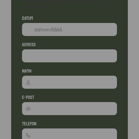
större än
1
.
Datum
Adress
Namn
E-post
Telefon