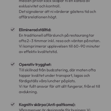
med en privat kock skapar ni en känsla av
exklusivitet och kontroll.
Det signalerar att ni värderar gästens tid och
affärsrelationen högt.
Eliminerad ställtid:
En traditionell affärslunch på restaurang tar
ofta 2–3 timmar inkl. resa och väntan på notan.
Vi komprimerar upplevelsen till 60–90 minuter
av effektiv kvalitetstid.
Operativ trygghet:
Till skillnad från budcatering, där maten ofta
tappar kvalitet under transport, lagas och
färdigställs våra luncher på plats.
Vi tar fullt ansvar för att allt fungerar, från el till
avdukning.
Kognitiv skärpa (Anti-paltkoma):
Våra menyer är designade för business.Vi