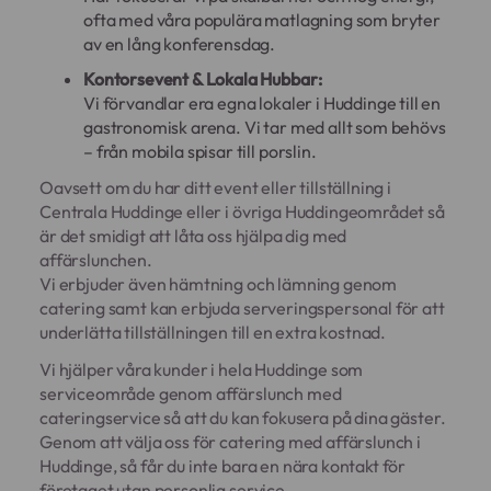
ofta med våra populära matlagning som bryter
av en lång konferensdag.
Kontorsevent & Lokala Hubbar:
Vi förvandlar era egna lokaler i Huddinge till en
gastronomisk arena. Vi tar med allt som behövs
– från mobila spisar till porslin.
Oavsett om du har ditt event eller tillställning i
Centrala Huddinge eller i övriga Huddingeområdet så
är det smidigt att låta oss hjälpa dig med
affärslunchen.
Vi erbjuder även hämtning och lämning genom
catering samt kan erbjuda serveringspersonal för att
underlätta tillställningen till en extra kostnad.
Vi hjälper våra kunder i hela Huddinge som
serviceområde genom affärslunch med
cateringservice så att du kan fokusera på dina gäster.
Genom att välja oss för catering med affärslunch i
Huddinge, så får du inte bara en nära kontakt för
företaget utan personlig service.