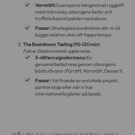
Varmrätt:
Exempelvis hängmörad ryggbiff
med rödvinssky, säsongens betor och
tryffelinfuserat palsternacksskum.
Passar:
Strategiska kundmöten där ni vill
bygga relation utan att tappa tempo.
The Boardroom Tasting (90-120 min)
Fokus: Gastronomisk upplevelse.
3-rätters signaturmeny:
En
genomarbetad resa genom säsongens
bästa råvaror (Förrätt, Varmrätt, Dessert).
Passar:
Vid firande av avslutade projekt,
partnerskap eller när ni har
internationella gäster på besök.