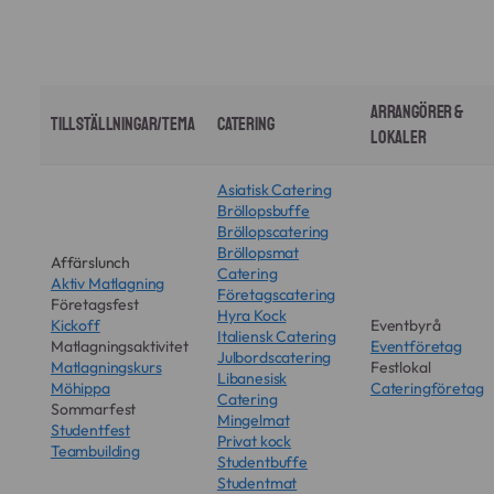
serveringen diskret i samråd med er sekreterare
spisar och glas.
eller mötesledare.
Vi sköter all disk och återställer lokalen till
nyskick omedelbart efter avslutad lunch.
Arrangörer &
Tillställningar/Tema
Catering
Lokaler
Asiatisk Catering
Bröllopsbuffe
Bröllopscatering
Bröllopsmat
Affärslunch
Catering
Aktiv Matlagning
Företagscatering
Företagsfest
Hyra Kock
Kickoff
Eventbyrå
Italiensk Catering
Matlagningsaktivitet
Eventföretag
Julbordscatering
Matlagningskurs
Festlokal
Libanesisk
Möhippa
Cateringföretag
Catering
Sommarfest
Mingelmat
Studentfest
Privat kock
Teambuilding
Studentbuffe
Studentmat