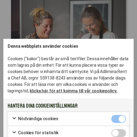
Denna webbplats använder cookies
Cookies ("kakor") består av små textfiler. Dessa innehåller data
som lagras på din enhet. För att kunna placera vissa typer av
cookies behöver vi inhämta ditt samtycke. Vi på Adlimina Rent
a Chef AB, orgnr. 559138-8243 använder oss av följande slags
cookies. För att läsa mer om vilka cookies vi använder och
lagringstid,
klicka här för att komma till vår cookiepolicy.
VÄLJ ER LUNCHPROFIL – FRÅN POWER-
Hantera dina cookieinställningar
LUNCH TILL AVSMAKNING
Nödvändig
Nödvändiga cookies
cookies
Markera
Lunchkoncept som
kryssruta
för
Cookies
Cookies för statistik
att
för