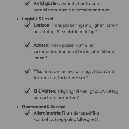
Antal gäster:
Definitivt antal och
namnlista senast 3 arbetsdagar innan.
Logistik & Lokal
Lastzon:
Finns parkeringsmöjlighet i direkt
anslutning för snabb inlastning?
Access:
Krävs passerkort eller
vaktmästarstöd för att nå lokalen 60 min
innan?
Yta:
Finns det en avställningsyta (ca 2 m)
för kockens förberedelser?
El & Vatten:
Tillgång till vanligt 230V-uttag
och vatten i närheten?
Gastronomi & Service
Allergimatris:
Finns det specifika
kostbehov (veg/paleo/allergier)?