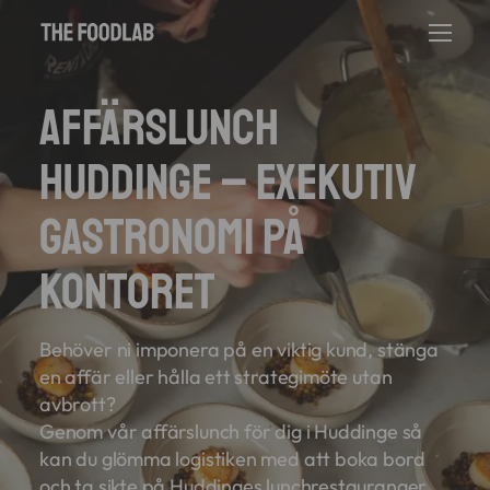
Affärslunch
Huddinge – Exekutiv
gastronomi på
kontoret
Behöver ni imponera på en viktig kund, stänga
en affär eller hålla ett strategimöte utan
avbrott?
Genom vår affärslunch för dig i Huddinge så
kan du glömma logistiken med att boka bord
och ta sikte på Huddinges lunchrestauranger.