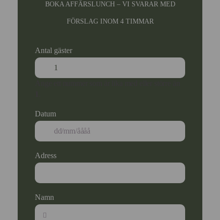
BOKA AFFÄRSLUNCH – VI SVARAR MED
FÖRSLAG INOM 4 TIMMAR
Antal gäster
Ange ett nummer som är lika med eller större än
1
.
Datum
Adress
Namn