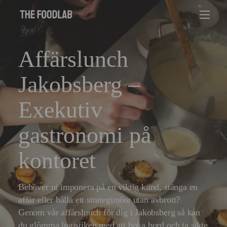
Affärslunch
Jakobsberg –
Exekutiv
gastronomi på
kontoret
Behöver ni imponera på en viktig kund, stänga en
affär eller hålla ett strategimöte utan avbrott?
Genom vår affärslunch för dig i Jakobsberg så kan
du glömma logistiken med att boka bord och ta sikte