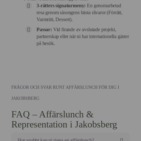
3-rätters signaturmeny:
En genomarbetad
resa genom säsongens bästa råvaror (Förrätt,
Varmrätt, Dessert).
Passar:
Vid firande av avslutade projekt,
partnerskap eller när ni har internationella gäster
på besök.
FRÅGOR OCH SVAR RUNT AFFÄRSLUNCH FÖR DIG I
JAKOBSBERG
FAQ – Affärslunch &
Representation i Jakobsberg
Hur snabbt kan ni rigga en affärslunch?