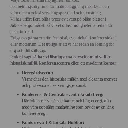
Varje lokal har sina möjligheter till kök,
bearbetningsutrymme för matuppläggning med kyla och
värme men också serveringspersonal och utrustning.
Vi har utfört flera olika typer av event på olika platser i
Jakobsbergområdet, så vi vet oftast möligheterna redan för
just din lokal.
Fråga oss gärna om din festlokal, eventlokal, konferenslokal
eller mötesrum. Det troliga är att vi har redan en lösning för
dig och ditt sällskap.
Enkelt sagt så har vi lösningarna oavsett om ni valt en
historisk miljö, konferenscentra eller ett modernt kontor:
Herrgårdsevent:
Vi matchar den historiska miljön med eleganta menyer
och professionell serveringspersonal.
Konferens- & Centrala event i Jakobsberg:
Här fokuserar vi på skalbarhet och hög energi, ofta
med våra populära matlagning som bryter av en lång
konferensdag.
Kontorsevent & Lokala Hubbar: