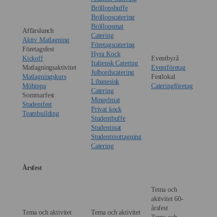
Bröllopsbuffe
Bröllopscatering
Bröllopsmat
Affärslunch
Catering
Aktiv Matlagning
Företagscatering
Företagsfest
Hyra Kock
Kickoff
Eventbyrå
Italiensk Catering
Matlagningsaktivitet
Eventföretag
Julbordscatering
Matlagningskurs
Festlokal
Libanesisk
Möhippa
Cateringföretag
Catering
Sommarfest
Mingelmat
Studentfest
Privat kock
Teambuilding
Studentbuffe
Studentmat
Studentmottagning
Catering
Årsfest
Tema och
aktivitet 60-
årsfest
Tema och aktivitet
Tema och aktivitet