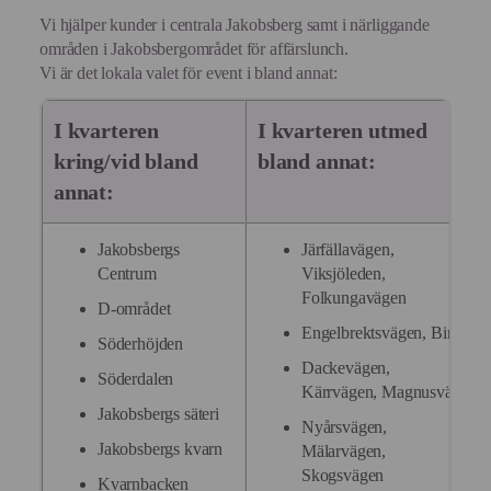
Vi hjälper kunder i centrala Jakobsberg samt i närliggande
områden i Jakobsbergområdet för affärslunch.
Vi är det lokala valet för event i bland annat:
I kvarteren
I kvarteren utmed
kring/vid bland
bland annat:
annat:
Jakobsbergs
Järfällavägen,
Centrum
Viksjöleden,
Folkungavägen
D-området
Engelbrektsvägen, Birgitta
Söderhöjden
Dackevägen,
Söderdalen
Kärrvägen, Magnusvägen
Jakobsbergs säteri
Nyårsvägen,
Jakobsbergs kvarn
Mälarvägen,
Skogsvägen
Kvarnbacken