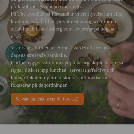
på Jakobsbergs lunchrestauranger.
På The Foodlab så förvandlar vi ert styrelserum eller
konferenslokal till en privat restaurangscen för en
affärslunch i Jakobsberg som levererar på högsta
nivå.
Vi förstår att tiden är er mest värdefulla resurs i
dagens stressade samhälle.
Därför bygger vårt koncept på kirurgisk precision: vi
riggar diskret upp lunchen, serverar effektivt och
lämnar lokalen i perfekt skick – allt medan ni
fokuserar på dagordningen.
Se våra lunchkoncept för företag