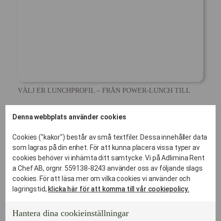
VÄLJ ER LUNCHPROFIL – FRÅN POWER-LUNCH TILL
AVSMAKNING
Denna webbplats använder cookies
Lunchkoncept som
Cookies ("kakor") består av små textfiler. Dessa innehåller data
som lagras på din enhet. För att kunna placera vissa typer av
matchar er dagordning
cookies behöver vi inhämta ditt samtycke. Vi på Adlimina Rent
a Chef AB, orgnr. 559138-8243 använder oss av följande slags
Vi erbjuder tre olika nivåer av affärsluncher beroende på
cookies. För att läsa mer om vilka cookies vi använder och
syfte och tidsram:
lagringstid,
klicka här för att komma till vår cookiepolicy.
The Power Lunch (60 min)
Hantera dina cookieinställningar
Fokus: Effektivitet och energi.