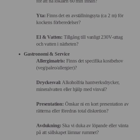
för att nå lokalen 60 min innan?
Yta:
Finns det en avställningsyta (ca 2 m) för
kockens förberedelser?
El & Vatten:
Tillgång till vanligt 230V-uttag
och vatten i närheten?
Gastronomi & Service
Allergimatris:
Finns det specifika kostbehov
(veg/paleo/allergier)?
Dryckesval:
Alkoholfria hantverksdrycker,
mineralvatten eller hjälp med vinval?
Presentation:
Önskar ni en kort presentation av
rätterna eller föredras total diskretion?
Avdukning:
Ska vi duka av löpande eller vänta
på att sällskapet lämnar rummet?