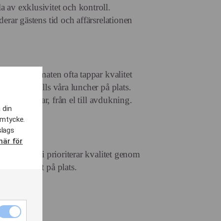
a av exklusivitet och kontroll.
rderar gästens tid och affärsrelationen
tering, där maten ofta tappar kvalitet
ch färdigställs våra luncher på plats.
t allt fungerar, från el till avdukning.
 din
amtycke.
slags
här för
sterare att ni prioriterar kvalitet genom
ckerfarenhet på plats.
Nödvändiga
cookies