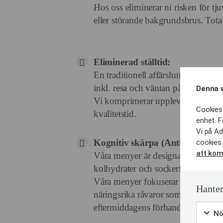
Hos oss eliminerar ni risken för tj
eller störande bakgrundsbrus. Total
Eliminerad ställtid:
En traditionell affärslunch på rest
inkl. resa och väntan på notan.
Denna 
Vi komprimerar upplevelsen till 6
Cookies 
kvalitetstid.
enhet. F
Vi på Ad
Kognitiv skärpa (Anti-paltkoma
cookies.
att kom
Våra menyer är designade för busi
kolhydrater och sockerfall.
Våra menyer fokuserar istället på l
Hanter
näringsrika råvaror som håller ener
eftermiddagens förhandlingar.
Nö