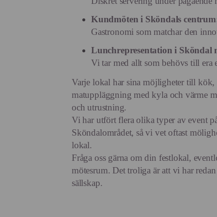
Diskret servering under pågående 
Kundmöten i Sköndals centrum
Gastronomi som matchar den innov
Lunchrepresentation i Sköndal
Vi tar med allt som behövs till era 
Varje lokal har sina möjligheter till kö
matuppläggning med kyla och värme me
och utrustning.
Vi har utfört flera olika typer av event på
Sköndalområdet, så vi vet oftast mölighe
lokal.
Fråga oss gärna om din festlokal, eventl
mötesrum. Det troliga är att vi har redan
sällskap.