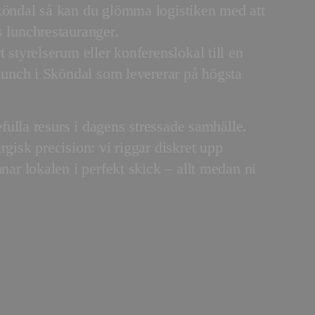
köndal så kan du glömma logistiken med att
s lunchrestauranger.
 styrelserum eller konferenslokal till en
slunch i Sköndal som levererar på högsta
defulla resurs i dagens stressade samhälle.
gisk precision: vi riggar diskret upp
nar lokalen i perfekt skick – allt medan ni