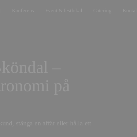
Konferens
Event & festlokal
Catering
Konta
Sköndal –
tronomi på
nd, stänga en affär eller hålla ett