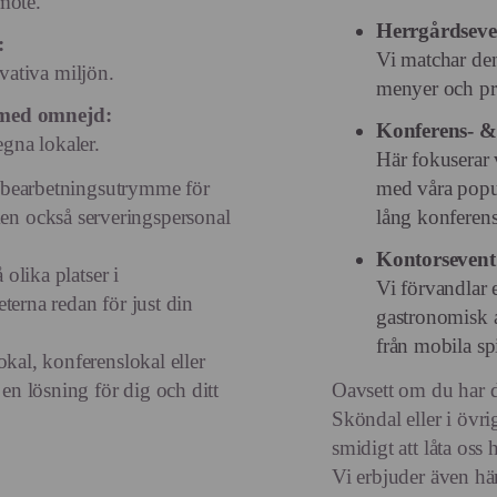
möte.
Herrgårdseve
:
Vi matchar den
ativa miljön.
menyer och pro
 med omnejd:
Konferens- &
egna lokaler.
Här fokuserar 
k, bearbetningsutrymme för
med våra popu
n också serveringspersonal
lång konferen
Kontorseven
 olika platser i
Vi förvandlar e
terna redan för just din
gastronomisk a
från mobila spis
okal, konferenslokal eller
 en lösning för dig och ditt
Oavsett om du har dit
Sköndal eller i övr
smidigt att låta oss
Vi erbjuder även h