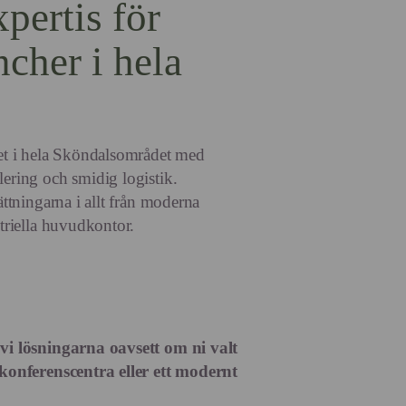
pertis för
ncher i hela
l
vet i hela Sköndalsområdet med
lering och smidig logistik.
sättningarna i allt från moderna
striella huvudkontor.
 vi lösningarna oavsett om ni valt
 konferenscentra eller ett modernt