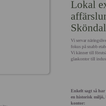
Lokal ex
affärslu
Skönda
Vi servar näringsli
fokus på snabb etab
Vi känner till förut
glaskontor till indu
Enkelt sagt så har
en historisk miljö,
kontor: