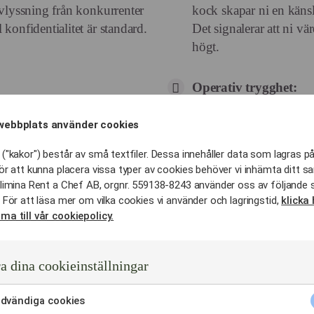
uvlyssning från konkurrenter
kock skapar ni en känsl
 konfidentialitet är standard.
Det signalerar att ni vä
högt.
Operativ trygghet:
aurang tar ofta 2–3 timmar
Till skillnad från budca
under transport, lagas o
webbplats använder cookies
0–90 minuter av effektiv
Vi tar fullt ansvar för at
("kakor") består av små textfiler. Dessa innehåller data som lagras på
ör att kunna placera vissa typer av cookies behöver vi inhämta ditt s
limina Rent a Chef AB, orgnr. 559138-8243 använder oss av följande 
):
Representationskraft:
 För att läsa mer om vilka cookies vi använder och lagringstid,
klicka 
ma till vår cookiepolicy.
ness.Vi undviker tunga
Visa era gäster och inve
att erbjuda en privat ko
ättsmälta proteiner och
a dina cookieinställningar
ginivån stabil under hela
dvändiga cookies