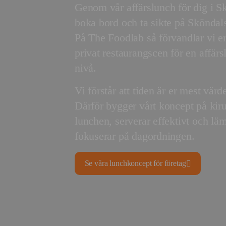
Genom vår affärslunch för dig i S
boka bord och ta sikte på Sköndal
På The Foodlab så förvandlar vi ert
privat restaurangscen för en affär
nivå.
Vi förstår att tiden är er mest vär
Därför bygger vårt koncept på kirur
lunchen, serverar effektivt och läm
fokuserar på dagordningen.
Se våra lunchkoncept för företag