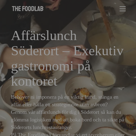
Affärslunch
Söderort – Exekutiv
gastronomi på
kontoret
Behöver ni imponera på en viktig kund, stänga en
affär eller hålla ett strategimöte utan avbrott?
Genom vår affärslunch för dig i Söderort så kan du
glömma logistiken med att boka bord och ta sikte på
Söderorts lunchrestauranger.
På The Foodlab så förvandlar vi ert styrelserum eller