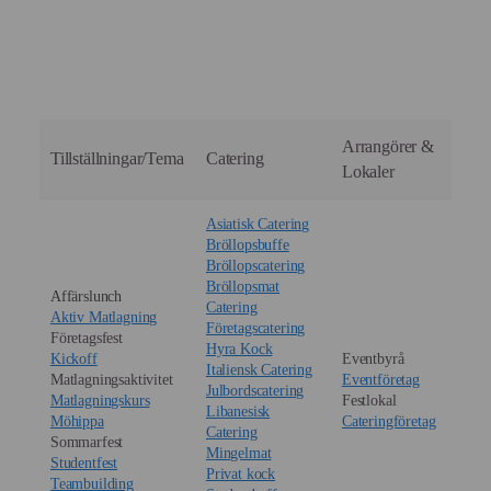
underlätta för er ekonomiavdelning.
perfekt temperatur och vi justerar serveringen diskret i
Allt. Vi tar med porslin, linneservetter, mobila spisar
samråd med er sekreterare eller mötesledare.
och glas.
Vi sköter all disk och återställer lokalen till nyskick
omedelbart efter avslutad lunch.
Arrangörer &
Tillställningar/Tema
Catering
Lokaler
Asiatisk Catering
Bröllopsbuffe
Bröllopscatering
Bröllopsmat
Affärslunch
Catering
Aktiv Matlagning
Företagscatering
Företagsfest
Hyra Kock
Kickoff
Eventbyrå
Italiensk Catering
Matlagningsaktivitet
Eventföretag
Julbordscatering
Matlagningskurs
Festlokal
Libanesisk
Möhippa
Cateringföretag
Catering
Sommarfest
Mingelmat
Studentfest
Privat kock
Teambuilding