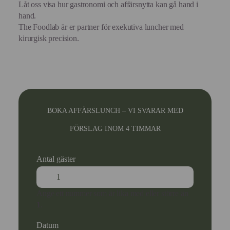
Låt oss visa hur gastronomi och affärsnytta kan gå hand i
hand.
The Foodlab är er partner för exekutiva luncher med
kirurgisk precision.
BOKA AFFÄRSLUNCH – VI SVARAR MED
FÖRSLAG INOM 4 TIMMAR
Antal gäster
Ange ett nummer som är lika med eller större än
1
.
Datum