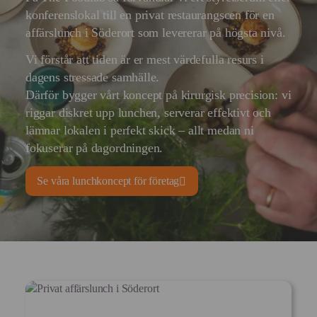
konferenslokal till en privat restaurangscen för en
affärslunch i Söderort som levererar på högsta nivå.
Vi förstår att tiden är er mest värdefulla resurs i
dagens stressade samhälle.
Därför bygger vårt koncept på kirurgisk precision: vi
riggar diskret upp lunchen, serverar effektivt och
lämnar lokalen i perfekt skick – allt medan ni
fokuserar på dagordningen.
Se våra lunchkoncept för företag