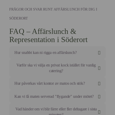
FRÅGOR OCH SVAR RUNT AFFÄRSLUNCH FÖR DIG I
SÖDERORT
FAQ – Affärslunch &
Representation i Söderort
Hur snabbt kan ni rigga en affärslunch?
Vi anländer normalt 45–60 minuter före önskad
Varför ska vi välja en privat kock istället för vanlig
serveringstid.
catering?
Vi behöver minimalt med utrymme och kan ofta
använda ert befintliga pentry eller en ledig del av ett
Vanlig catering anländer ofta i boxar och tappar
Hur påverkas vårt kontor av matos och stök?
konferensrum.
temperatur och textur under transport.
Med en privat kock från The Foodlab får ni
Minimalt. Vi använder moderna, mobila
Kan vi få maten serverad "flygande" under mötet?
matlagning i restaurangklass på plats, personlig
induktionshällar och cirkulationssystem som
servering och någon som tar hand om hela logistiken
minimerar os.
Absolut. Vi är experter på att läsa av rummet. Om
Vad händer om vi blir färre eller fler deltagare i sista
inklusive disk och städning.
All förberedelse sker i vårt centralkök. Hos er sker
mötet är inne i en kritisk fas serverar vi tyst och diskret
minuten?