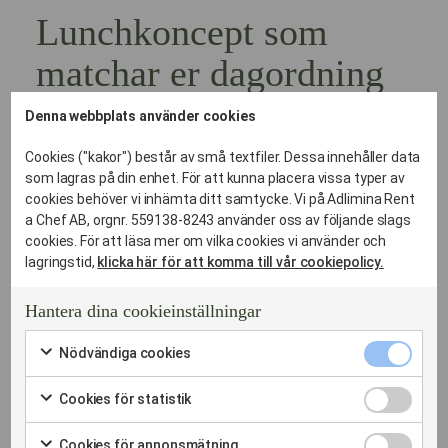
Lunchkoncept som
matchar er dagordning
Denna webbplats använder cookies
Vi erbjuder tre olika nivåer av affärsluncher beroende på
syfte och tidsram:
Cookies ("kakor") består av små textfiler. Dessa innehåller data
The Power Lunch (60 min)
som lagras på din enhet. För att kunna placera vissa typer av
Fokus: Effektivitet och energi.
cookies behöver vi inhämta ditt samtycke. Vi på Adlimina Rent
Varmrätt:
Exempelvis smörstekt röding med
a Chef AB, orgnr. 559138-8243 använder oss av följande slags
sandefjordsås, primörer och örtslungad
cookies. För att läsa mer om vilka cookies vi använder och
amandinepotatis.
lagringstid,
klicka här för att komma till vår cookiepolicy.
Avslutning:
En handgjord mörk chokladpralin
Hantera dina cookieinställningar
och nymalet kaffe/te.
Passar:
Snabba arbetsmöten där fokus ligger på
Nödvändi
Nödvändiga cookies
cookies
att stänga agendan.
Markera
kryssruta
för
Cookies
Cookies för statistik
The Executive 2-Course (75 min)
att
för
Markera
samtycka
Fokus: Balans och representation.
statistik
för
till
Cookies
Förrätt:
Exempelvis sotad pilgrimsmussla med
Cookies för annonsmätning
kryssruta