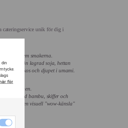
a cateringservice unik för dig i
 fokus:
ivt med de fem smakerna.
e, sältan från lagrad soja, hettan
 din
amtycke.
tman från kokos och djupet i umami.
slags
ntation:
här för
äts med ögonen.
 bufféer med bambu, skiffer och
ör att skapa en visuell "wow-känsla"
Nödvändiga
i:
cookies