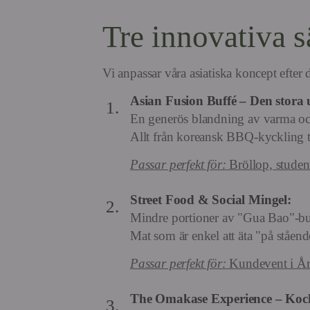
Tre innovativa sä
Vi anpassar våra asiatiska koncept efter d
Asian Fusion Buffé – Den stora 
En generös blandning av varma och 
Allt från koreansk BBQ-kyckling ti
Passar perfekt för:
Bröllop, student
Street Food & Social Mingel:
Mindre portioner av "Gua Bao"-buns
Mat som är enkel att äta "på ståend
Passar perfekt för:
Kundevent i Årst
The Omakase Experience – Kock