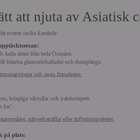
tt att njuta av Asiatisk c
itt events unika karaktär:
upptäcktsresan:
kalla rätter från hela Östasien.
ll fräscha glasnudelsallader och dumplings.
mottagningar och stora firmafester.
, krispiga vårrullar och yakitorispett.
e fot".
aområdet, nätverksträffar eller inflyttningsfester.
 på plats: