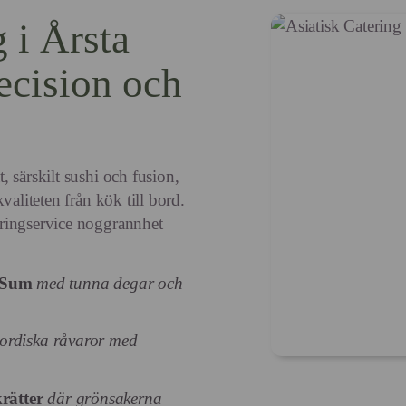
g i Årsta
ecision och
 särskilt sushi och fusion,
valiteten från kök till bord.
ringservice noggrannhet
 Sum
med tunna degar och
nordiska råvaror med
rätter
där grönsakerna