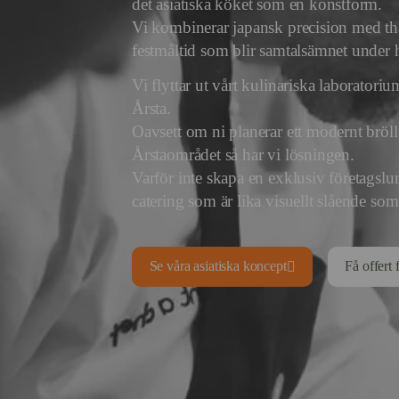
det asiatiska köket som en konstform.
Vi kombinerar japansk precision med th
festmåltid som blir samtalsämnet under h
Vi flyttar ut vårt kulinariska laboratorium 
Årsta.
Oavsett om ni planerar ett modernt bröllo
Årstaområdet så har vi lösningen.
Varför inte skapa en exklusiv företagslun
catering som är lika visuellt slående so
Se våra asiatiska koncept
Få offert 