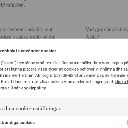
ll tallriken.
om levererar asiatisk mat.
Vad gör vår asiatisk
dern asiatisk miljö på din
Årsta?
Smakbalans i
webbplats använder cookies
r våra kockar kan leverera
Vi arbetar akt
Syran från lim
("kakor") består av små textfiler. Dessa innehåller data som lagras på
ör att kunna placera vissa typer av cookies behöver vi inhämta ditt s
uppdukningen med eller utan
från chili, sö
limina Rent a Chef AB, orgnr. 559138-8243 använder oss av följande 
 på dina gäster.
Estetisk prese
 För att läsa mer om vilka cookies vi använder och lagringstid,
klicka 
ma till vår cookiepolicy.
Asiatisk mat 
Vi bygger våra
färska örter f
a dina cookieinställningar
i hela lokalen.
Mängdgarant
dvändiga cookies