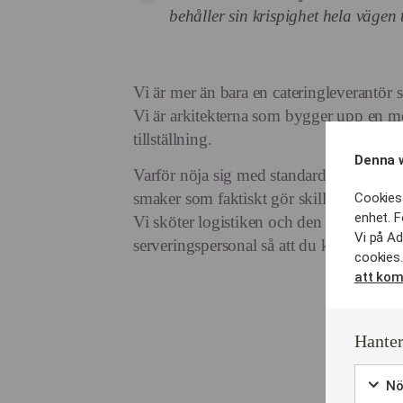
behåller sin krispighet hela vägen ti
Vi är mer än bara en cateringleverantör s
Vi är arkitekterna som bygger upp en mo
tillställning.
Denna 
Varför nöja sig med standardcatering nä
smaker som faktiskt gör skillnad?
Cookies 
enhet. F
Vi sköter logistiken och den estetiska 
Vi på Ad
serveringspersonal så att du kan fokusera
cookies.
att kom
Hanter
Nö