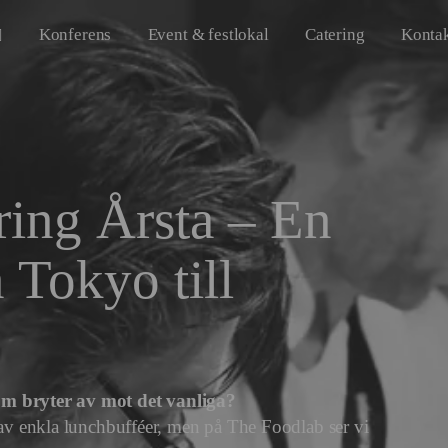
Konferens
Event & festlokal
Catering
Konta
ring Årsta – En
 Tokyo till
om bryter av mot det vanliga?
a av enkla lunchbufféer, men på The Foodlab ser vi