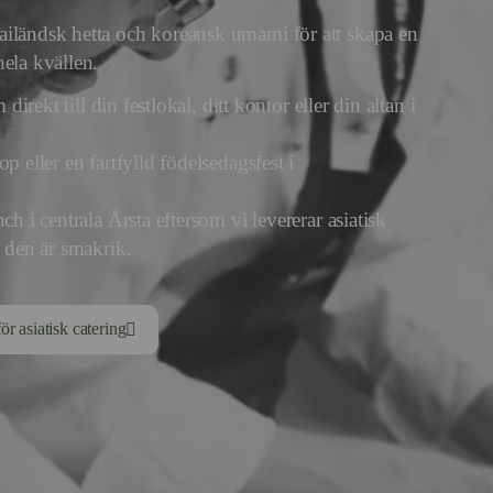
ailändsk hetta och koreansk umami för att skapa en
ela kvällen.
direkt till din festlokal, ditt kontor eller din altan i
p eller en fartfylld födelsedagsfest i
ch i centrala Årsta eftersom vi levererar asiatisk
m den är smakrik.
för asiatisk catering