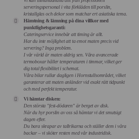
Vi kan tillhandahålla allt från professionell
serveringspersonal i vita förkläden till porslin,
kristallglas och dekor som matchar ert asiatiska tema.
Hämtning & lämning på dina villkor med
punktlighetsgaranti:
Cateringservice innebär att timing är allt.
Har du inte möjlighet att ta emot maten precis vid
servering? Inga problem.
I vår värld är maten aldrig sen. Våra avancerade
termoboxar håller temperaturen i timmar, vilket ger
dig total flexibilitet i schemat.
Våra bilar rullar dagligen i Hornstullsområdet, vilket
garanterar att maten anländer vid exakt rätt tidpunkt
och med perfekt temperatur.
Vi hämtar disken:
Den största "fest-dödaren" är berget av disk.
När du hyr porslin av oss så hämtar vi det smutsigt
dagen efter.
Du bara skrapar av tallrikarna och ställer dem i våra
backar – vi sköter resten med vår industridisk.