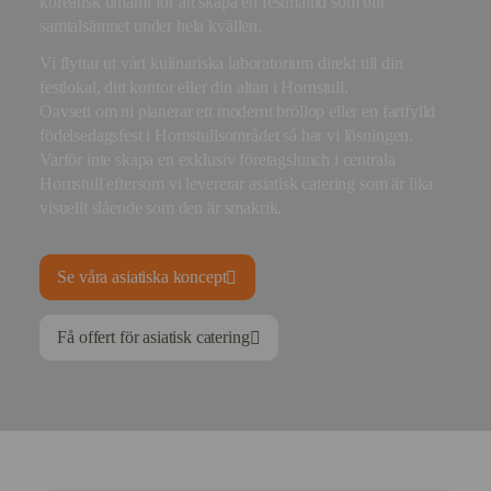
koreansk umami för att skapa en festmåltid som blir
samtalsämnet under hela kvällen.
Vi flyttar ut vårt kulinariska laboratorium direkt till din
festlokal, ditt kontor eller din altan i Hornstull.
Oavsett om ni planerar ett modernt bröllop eller en fartfylld
födelsedagsfest i Hornstullsområdet så har vi lösningen.
Varför inte skapa en exklusiv företagslunch i centrala
Hornstull eftersom vi levererar asiatisk catering som är lika
visuellt slående som den är smakrik.
Se våra asiatiska koncept
Få offert för asiatisk catering