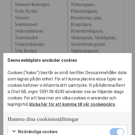
Skinnarviksbergen
Närkesgatan,
Sofia Kyrka
Pålsundsgatan,
Slussen
Renstiernas gata,
Stadsmuseet
Ringvägen,
Södersjukhuset
Rosenlundsgatan,
Tantolunden
Skånegatan, Sköldgatan,
Vintertullstorget
Sockerbruksgränd,
Vita Bergen
Stigbergsgatan,
Zinkensdamm
Swedenborgsgatan,
Denna webbplats använder cookies
Hornstullsallén,
Södermannagatan,
Cookies ("kakor") består av små textfiler. Dessa innehåller data
Söder Mälarstrand,
som lagras på din enhet. För att kunna placera vissa typer av
Tantogatan,
cookies behöver vi inhämta ditt samtycke. Vi på Adlimina Rent
Tegelviksgatan,
a Chef AB, orgnr. 559138-8243 använder oss av följande slags
Timmermansgatan,
cookies. För att läsa mer om vilka cookies vi använder och
Tjärhovsgatan, Torkel
lagringstid,
klicka här för att komma till vår cookiepolicy.
Knutssonsgatan,
Tullgårdsgatan,
Hantera dina cookieinställningar
Urvädersgränd,
Nödvändi
Varvsgatan,
Nödvändiga cookies