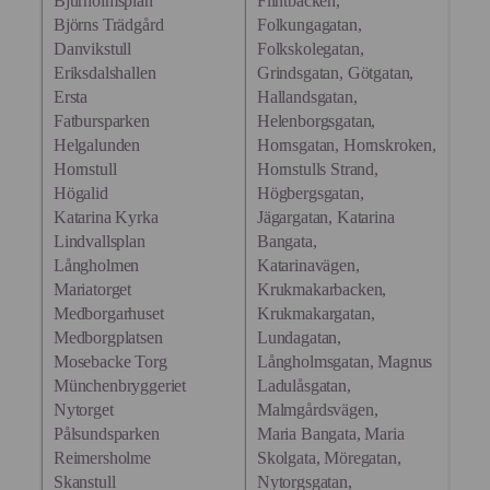
Bjurholmsplan
Flintbacken,
Björns Trädgård
Folkungagatan,
Danvikstull
Folkskolegatan,
Eriksdalshallen
Grindsgatan, Götgatan,
Ersta
Hallandsgatan,
Fatbursparken
Helenborgsgatan,
Helgalunden
Hornsgatan, Hornskroken,
Hornstull
Hornstulls Strand,
Högalid
Högbergsgatan,
Katarina Kyrka
Jägargatan, Katarina
Lindvallsplan
Bangata,
Långholmen‎
Katarinavägen,
Mariatorget
Krukmakarbacken,
Medborgarhuset
Krukmakargatan,
Medborgplatsen
Lundagatan,
Mosebacke Torg
Långholmsgatan, Magnus
Münchenbryggeriet
Ladulåsgatan,
Nytorget
Malmgårdsvägen,
Pålsundsparken
Maria Bangata, Maria
Reimersholme
Skolgata, Möregatan,
Skanstull
Nytorgsgatan,