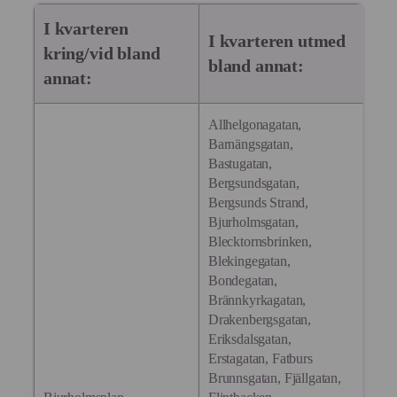
I kvarteren
I kvarteren utmed
kring/vid bland
bland annat:
annat:
Allhelgonagatan,
Barnängsgatan,
Bastugatan,
Bergsundsgatan,
Bergsunds Strand,
Bjurholmsgatan,
Blecktornsbrinken,
Blekingegatan,
Bondegatan,
Brännkyrkagatan,
Drakenbergsgatan,
Eriksdalsgatan,
Erstagatan, Fatburs
Brunnsgatan, Fjällgatan,