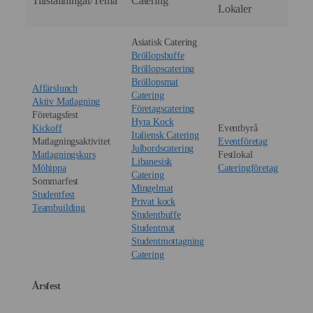
Tillställningar/Tema
Catering
Lokaler
Asiatisk Catering
Bröllopsbuffe
Bröllopscatering
Bröllopsmat
Affärslunch
Catering
Aktiv Matlagning
Företagscatering
Företagsfest
Hyra Kock
Kickoff
Eventbyrå
Italiensk Catering
Matlagningsaktivitet
Eventföretag
Julbordscatering
Matlagningskurs
Festlokal
Libanesisk
Möhippa
Cateringföretag
Catering
Sommarfest
Mingelmat
Studentfest
Privat kock
Teambuilding
Studentbuffe
Studentmat
Studentmottagning
Catering
Årsfest