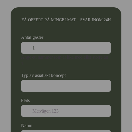
FÅ OFFERT PÅ MINGELMAT – SVAR INOM 24H
Antal gäster
Ange ett nummer som är lika med eller större än
1
.
Typ av asiatiskt koncept
Plats
Namn