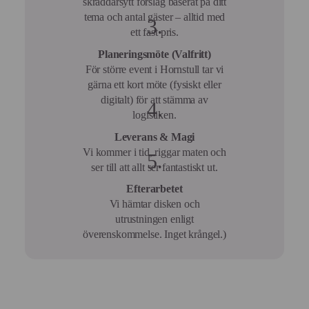
skräddarsytt förslag baserat på ditt
tema och antal gäster – alltid med
ett fast pris.
Planeringsmöte (Valfritt)
För större event i Hornstull tar vi
gärna ett kort möte (fysiskt eller
digitalt) för att stämma av
logistiken.
Leverans & Magi
Vi kommer i tid, riggar maten och
ser till att allt ser fantastiskt ut.
Efterarbetet
Vi hämtar disken och
utrustningen enligt
överenskommelse. Inget krångel.)