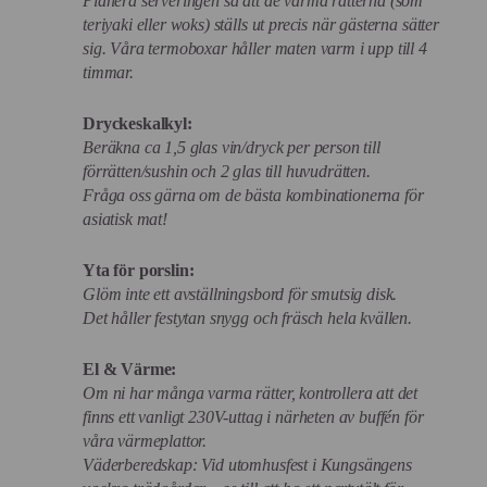
Planera serveringen så att de varma rätterna (som
teriyaki eller woks) ställs ut precis när gästerna sätter
sig. Våra termoboxar håller maten varm i upp till 4
timmar.
Dryckeskalkyl:
Beräkna ca 1,5 glas vin/dryck per person till
förrätten/sushin och 2 glas till huvudrätten.
Fråga oss gärna om de bästa kombinationerna för
asiatisk mat!
Yta för porslin:
Glöm inte ett avställningsbord för smutsig disk.
Det håller festytan snygg och fräsch hela kvällen.
El & Värme:
Om ni har många varma rätter, kontrollera att det
finns ett vanligt 230V-uttag i närheten av buffén för
våra värmeplattor.
Väderberedskap: Vid utomhusfest i Kungsängens