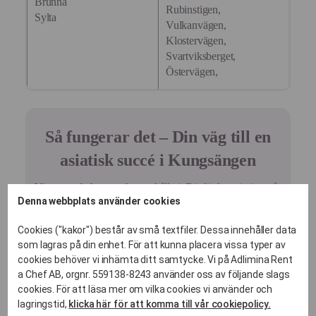
Brunna
Rubinstigen,
Sylta
Vulkanvägen,
Klostervägen,
Svartviksberget,
Östervägen,
Så fungerar det – Din väg till en
asiatisk succé i
Kungsängen
Vi vet att du har mycket att hålla i. Därför har vi gjort vår
Denna webbplats använder cookies
process så enkel och transparent som möjligt:
Cookies ("kakor") består av små textfiler. Dessa innehåller data
som lagras på din enhet. För att kunna placera vissa typer av
cookies behöver vi inhämta ditt samtycke. Vi på Adlimina Rent
Förfrågan
a Chef AB, orgnr. 559138-8243 använder oss av följande slags
Du fyller i formuläret eller ringer
cookies. För att läsa mer om vilka cookies vi använder och
oss.
lagringstid,
klicka här för att komma till vår cookiepolicy.