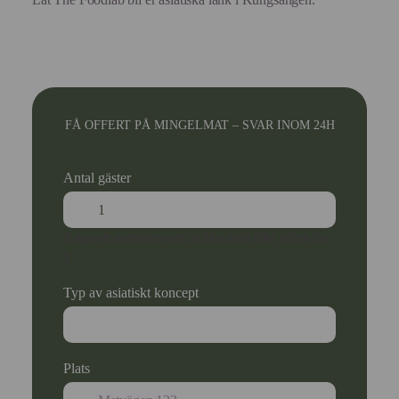
FÅ OFFERT PÅ MINGELMAT – SVAR INOM 24H
Antal gäster
Ange ett nummer som är lika med eller större än
1
.
Typ av asiatiskt koncept
Plats