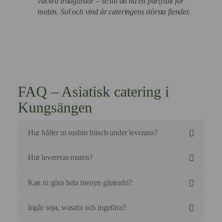
vackra trädgårdar – se till att ha ett partytält för
maten. Sol och vind är cateringens största fiender.
FAQ – Asiatisk catering i
Kungsängen
Hur håller ni sushin fräsch under leverans?
Vi använder obruten kylkedja i våra specialbyggda
Hur levereras maten?
bilar och sushin rullas så tätt inpå leverans som
möjligt.
Maten kommer vackert upplagd på porslinsfat eller
Kan ni göra hela menyn glutenfri?
Vi garanterar att maten håller restaurangkvalitet vid
eleganta engångsfat, redo att ställas direkt på bordet.
ankomst.
Varma rätter levereras i värmebehållare (varmboxar)
Ja! Genom att använda tamari (glutenfri soja) och
Ingår soja, wasabi och ingefära?
som håller temperaturen i flera timmar.
risbaserade produkter kan vi erbjuda en fantastisk