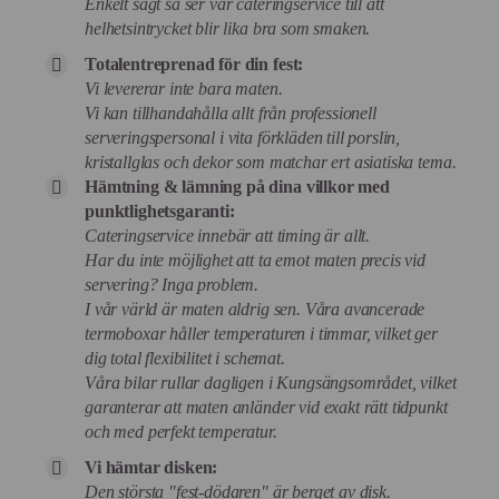
Enkelt sagt så ser vår cateringservice till att
helhetsintrycket blir lika bra som smaken.
Totalentreprenad för din fest:
Vi levererar inte bara maten.
Vi kan tillhandahålla allt från professionell
serveringspersonal i vita förkläden till porslin,
kristallglas och dekor som matchar ert asiatiska tema.
Hämtning & lämning på dina villkor med
punktlighetsgaranti:
Cateringservice innebär att timing är allt.
Har du inte möjlighet att ta emot maten precis vid
servering? Inga problem.
I vår värld är maten aldrig sen. Våra avancerade
termoboxar håller temperaturen i timmar, vilket ger
dig total flexibilitet i schemat.
Våra bilar rullar dagligen i Kungsängsområdet, vilket
garanterar att maten anländer vid exakt rätt tidpunkt
och med perfekt temperatur.
Vi hämtar disken:
Den största "fest-dödaren" är berget av disk.