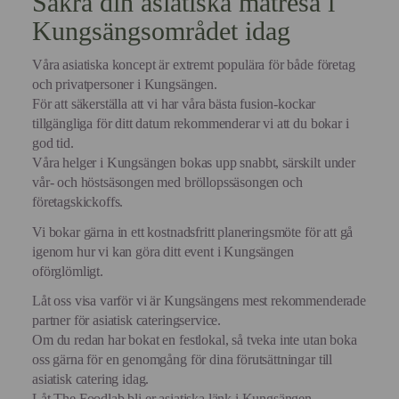
Säkra din asiatiska matresa i
Kungsängsområdet idag
Våra asiatiska koncept är extremt populära för både företag
och privatpersoner i Kungsängen.
För att säkerställa att vi har våra bästa fusion-kockar
tillgängliga för ditt datum rekommenderar vi att du bokar i
god tid.
Våra helger i Kungsängen bokas upp snabbt, särskilt under
vår- och höstsäsongen med bröllopssäsongen och
företagskickoffs.
Vi bokar gärna in ett kostnadsfritt planeringsmöte för att gå
igenom hur vi kan göra ditt event i Kungsängen
oförglömligt.
Låt oss visa varför vi är Kungsängens mest rekommenderade
partner för asiatisk cateringservice.
Om du redan har bokat en festlokal, så tveka inte utan boka
oss gärna för en genomgång för dina förutsättningar till
asiatisk catering idag.
Låt The Foodlab bli er asiatiska länk i Kungsängen.