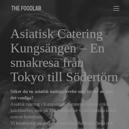
Asiatisk Catering
Kungsängen – En
smakresa från
Tokyo till Södertörn
Söker du en asiatisk matupplevelse som bryter av mot
det vanliga?
Asiatisk catering i Kungsängen domineras ofta av enkla
lunchbufféer, men på The Foodlab ser vi det asiatiska köket
som en konstform.
Vi kombinerar japansk precision med thailändsk hetta och