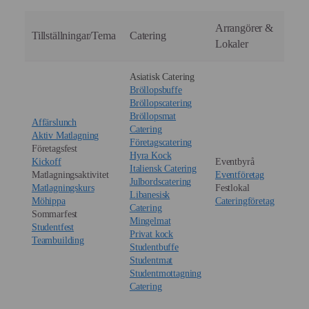
Arrangörer &
Tillställningar/Tema
Catering
Lokaler
Asiatisk Catering
Bröllopsbuffe
Bröllopscatering
Bröllopsmat
Affärslunch
Catering
Aktiv Matlagning
Företagscatering
Företagsfest
Hyra Kock
Kickoff
Eventbyrå
Italiensk Catering
Matlagningsaktivitet
Eventföretag
Julbordscatering
Matlagningskurs
Festlokal
Libanesisk
Möhippa
Cateringföretag
Catering
Sommarfest
Mingelmat
Studentfest
Privat kock
Teambuilding
Studentbuffe
Studentmat
Studentmottagning
Catering