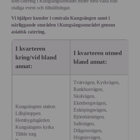
som catering i Kungsängsområdet möter med vana från
otaliga event och tillställningar.
Vi hjälper kunder i centrala
Kungsängen
samt i
närliggande områden i
Kungsängs
området genom
asiatisk catering.
I kvarteren
I kvarteren utmed
kring/vid bland
bland annat:
annat:
Tvärvägen, Kyrkvägen,
Rankhusvägen,
Skolvägen,
Ekenbergsvägen,
Kungsängens station
Enköpingsvägen,
Lillsjötoppen
Björnbärsstigen,
Hembygdsgården
Safirstigen,
Kungsängens kyrka
Diligensvägen,
Tibble torg
Högnäsvägen,