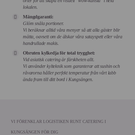
örter för att skapa en visuell "wow-känsla" i hela
lokalen.
Mängdgaranti:
Glöm snåla portioner.
Vi beräknar alltid våra menyer så att alla gäster blir
mätta, oavsett om de älskar våra satayspett eller våra
handrullade makis.
Obruten kylkedja för total trygghet:
Vid asiatisk catering är färskheten allt.
Vi använder kylteknik som garanterar att sushin och
råvarorna håller perfekt temperatur från vårt labb
ända fram till ditt bord i Kungsängen.
VI FÖRENKLAR LOGISTIKEN RUNT CATERING I
KUNGSÄNGEN FÖR DIG