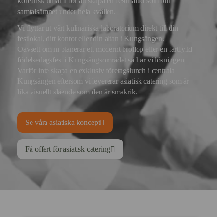
koreansk umami för att skapa en festmåltid som blir
samtalsämnet under hela kvällen.
Vi flyttar ut vårt kulinariska laboratorium direkt till din
festlokal, ditt kontor eller din altan i Kungsängen.
Oavsett om ni planerar ett modernt bröllop eller en fartfylld
födelsedagsfest i Kungsängsområdet så har vi lösningen.
Varför inte skapa en exklusiv företagslunch i centrala
Kungsängen eftersom vi levererar asiatisk catering som är
lika visuellt slående som den är smakrik.
Se våra asiatiska koncept
Få offert för asiatisk catering