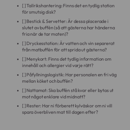
[ ] Tallrikshantering: Finns det en tydlig station
för smutsig disk?
[ ] Bestick & Servetter: Är dessa placerade i
slutet av buffén (så att gästerna har händerna
fria när de tar maten)?
[ ] Dryckesstation: Är vatten och vin separerat
från matbuffén för att sprida ut gästerna?
[ ] Menykort: Finns det tydlig information om
innehåll och allergier vid varje rätt?
[ ] Påfyllningslogistik: Har personalen en fri väg
mellan köket och buffén?
[ ] Nattamat: Ska buffén stå kvar eller bytas ut
mot något enklare vid midnatt?
[ ] Rester: Har ni förberett kylväskor om ni vill
spara överbliven mat till dagen efter?