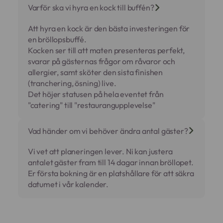
Varför ska vi hyra en kock till buffén?
Att hyra en kock är den bästa investeringen för
en bröllopsbuffé.
Kocken ser till att maten presenteras perfekt,
svarar på gästernas frågor om råvaror och
allergier, samt sköter den sista finishen
(tranchering, ösning) live.
Det höjer statusen på hela eventet från
"catering" till "restaurangupplevelse"
Vad händer om vi behöver ändra antal gäster?
Vi vet att planeringen lever. Ni kan justera
antalet gäster fram till 14 dagar innan bröllopet.
Er första bokning är en platshållare för att säkra
datumet i vår kalender.