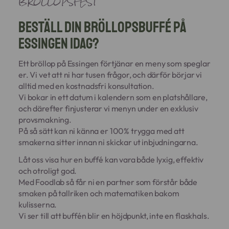
BRÖLLOPSFEST
Beställ din bröllopsbuffé på
Essingen idag?
Ett bröllop på Essingen förtjänar en meny som speglar
er. Vi vet att ni har tusen frågor, och därför börjar vi
alltid med en kostnadsfri konsultation.
Vi bokar in ett datum i kalendern som en platshållare,
och därefter finjusterar vi menyn under en exklusiv
provsmakning.
På så sätt kan ni känna er 100% trygga med att
smakerna sitter innan ni skickar ut inbjudningarna.
Låt oss visa hur en buffé kan vara både lyxig, effektiv
och otroligt god.
Med Foodlab så får ni en partner som förstår både
smaken på tallriken och matematiken bakom
kulisserna.
Vi ser till att buffén blir en höjdpunkt, inte en flaskhals.