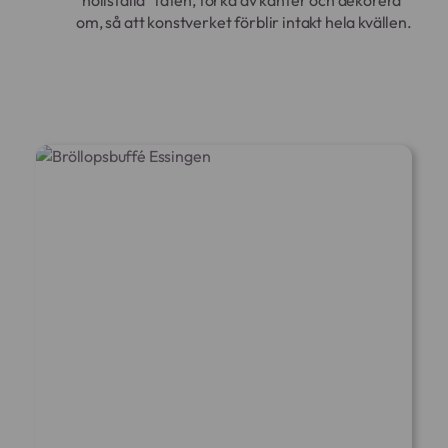
"nollställa" faten, torka av kanter och dekorera
om, så att konstverket förblir intakt hela kvällen.