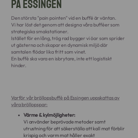
på Essingen
Den största "pain pointen" vid en buffé är väntan.
Vi har löst det genom att designa våra bufféer som
strategiska smakstationer.
Istället för en lång, trög rad bygger vi öar som sprider
ut gästerna och skapar en dynamisk miljö där
samtalen flödar lika fritt som vinet.
En buffé ska vara en isbrytare, inte ett logistiskt
hinder.
Varför vår bröllopsbuffé på Essingen uppskattas av
våra bröllopspar:
Värme & kylmöjligheter:
Vi använder beprövade metoder samt
utrustning för att säkerställa att kall mat förblir
krispig och varm mat håller exakt