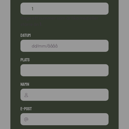
Ange ett nummer som är lika med eller
större än
1
.
Datum
Plats
Namn
E-post