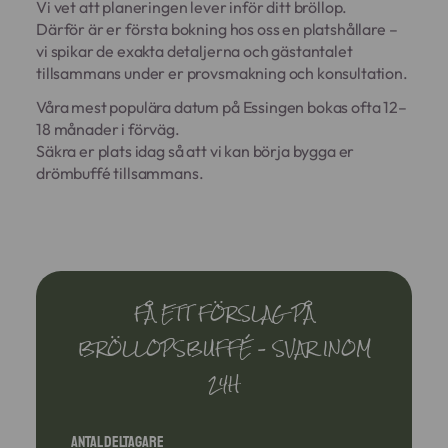
Vi vet att planeringen lever inför ditt bröllop.
Därför är er första bokning hos oss en platshållare –
vi spikar de exakta detaljerna och gästantalet
tillsammans under er provsmakning och konsultation.
Våra mest populära datum på Essingen bokas ofta 12–
18 månader i förväg.
Säkra er plats idag så att vi kan börja bygga er
drömbuffé tillsammans.
FÅ ETT FÖRSLAG PÅ
BRÖLLOPSBUFFÉ – SVAR INOM
24H
Antal deltagare