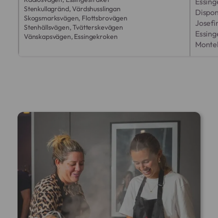
Essing
Stenkullagränd, Värdshusslingan
Dispo
Skogsmarksvägen, Flottsbrovägen
Josef
Stenhällsvägen, Tvätterskevägen
Essing
Vänskapsvägen, Essingekroken
Monte