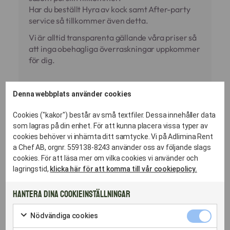
Har du beställt Hyra av kock samt After-party
service så tillkommer även detta.
Vi är alltid transparenta gällande våra priser så
att inga obehagliga överraskningar uppkommer
för dig.
Denna webbplats använder cookies
Tillkommer det kostnader för personal?
Cookies ("kakor") består av små textfiler. Dessa innehåller data
Ja, för en buffé rekommenderar vi minst en kock
som lagras på din enhet. För att kunna placera vissa typer av
på plats som sköter påfyllning och presentation,
cookies behöver vi inhämta ditt samtycke. Vi på Adlimina Rent
samt serveringspersonal för avdukning och
a Chef AB, orgnr. 559138-8243 använder oss av följande slags
dryck.
cookies. För att läsa mer om vilka cookies vi använder och
Vi ger er en tydlig specifikation i offerten så att
lagringstid,
klicka här för att komma till vår cookiepolicy.
inga dolda kostnader dyker upp.
Hantera dina cookieinställningar
Hur beräknar ni mängden mat så att det inte
Nödvändig
tar slut?
Nödvändiga cookies
cookies
Markera