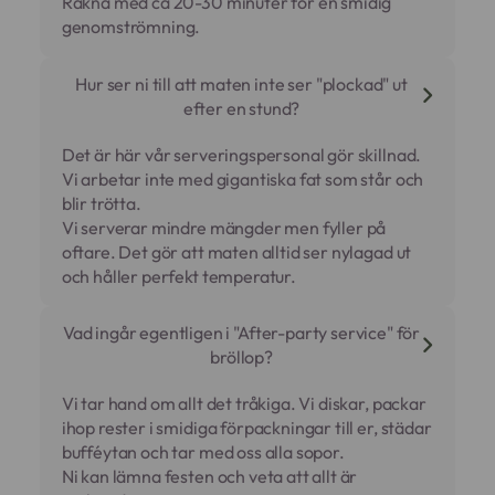
Räkna med ca 20-30 minuter för en smidig
genomströmning.
Hur ser ni till att maten inte ser "plockad" ut
efter en stund?
Det är här vår serveringspersonal gör skillnad.
Vi arbetar inte med gigantiska fat som står och
blir trötta.
Vi serverar mindre mängder men fyller på
oftare. Det gör att maten alltid ser nylagad ut
och håller perfekt temperatur.
Vad ingår egentligen i "After-party service" för
bröllop?
Vi tar hand om allt det tråkiga. Vi diskar, packar
ihop rester i smidiga förpackningar till er, städar
bufféytan och tar med oss alla sopor.
Ni kan lämna festen och veta att allt är