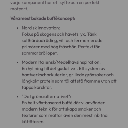
varje komponent har ett syfte och en perfekt
motpart.
Våra mest bokade buffékoncept:
Nordisk innovation:
Fokus på skogens och havets lyx. Tänk
salthärdad röding, vilt och fermenterade
primörer med hög fräschör. Perfekt för
sommarbröllopet.
Modern Italiensk/Medelhavsinspiration:
En hyllning till det goda livet. Ett system av
hantverkscharkuterier, grillade grönsaker och
långkokt protein som tål att stå framme utan att
tappa karaktär.
"Det gröna alternativet":
En helt växtbaserad buffé där vi använder
modern teknik för att skapa smaker och
texturer som mättar även den mest inbitna
köttätaren.