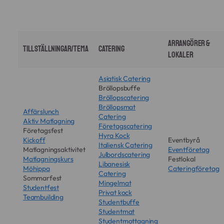
Arrangörer &
Tillställningar/Tema
Catering
Lokaler
Asiatisk Catering
Bröllopsbuffe
Bröllopscatering
Bröllopsmat
Affärslunch
Catering
Aktiv Matlagning
Företagscatering
Företagsfest
Hyra Kock
Kickoff
Eventbyrå
Italiensk Catering
Matlagningsaktivitet
Eventföretag
Julbordscatering
Matlagningskurs
Festlokal
Libanesisk
Möhippa
Cateringföretag
Catering
Sommarfest
Mingelmat
Studentfest
Privat kock
Teambuilding
Studentbuffe
Studentmat
Studentmottagning