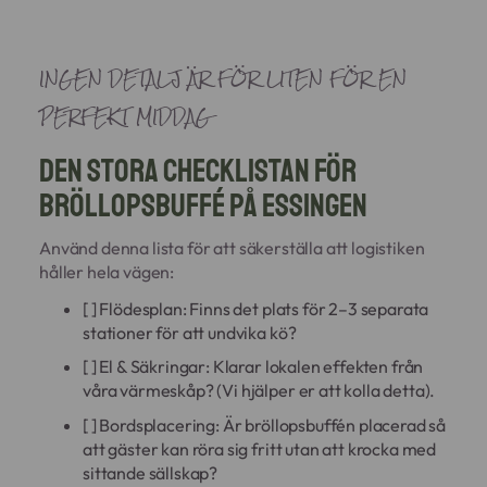
INGEN DETALJ ÄR FÖR LITEN FÖR EN
PERFEKT MIDDAG
Den stora checklistan för
bröllopsbuffé på Essingen
Använd denna lista för att säkerställa att logistiken
håller hela vägen:
[ ] Flödesplan: Finns det plats för 2–3 separata
stationer för att undvika kö?
[ ] El & Säkringar: Klarar lokalen effekten från
våra värmeskåp? (Vi hjälper er att kolla detta).
[ ] Bordsplacering: Är bröllopsbuffén placerad så
att gäster kan röra sig fritt utan att krocka med
sittande sällskap?