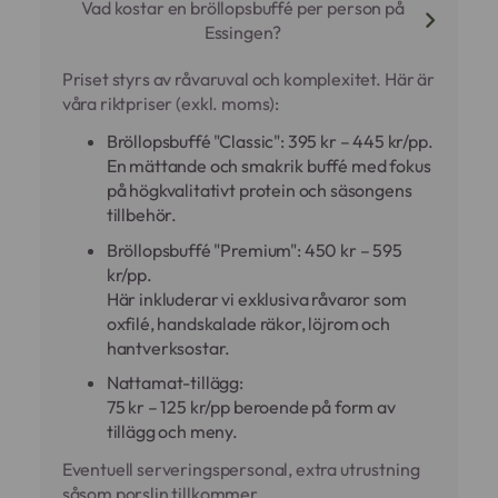
Vad kostar en bröllopsbuffé per person på
Essingen?
Priset styrs av råvaruval och komplexitet. Här är
våra riktpriser (exkl. moms):
Bröllopsbuffé "Classic": 395 kr – 445 kr/pp.
En mättande och smakrik buffé med fokus
på högkvalitativt protein och säsongens
tillbehör.
Bröllopsbuffé "Premium": 450 kr – 595
kr/pp.
Här inkluderar vi exklusiva råvaror som
oxfilé, handskalade räkor, löjrom och
hantverksostar.
Nattamat-tillägg:
75 kr – 125 kr/pp beroende på form av
tillägg och meny.
Eventuell serveringspersonal, extra utrustning
såsom porslin tillkommer.