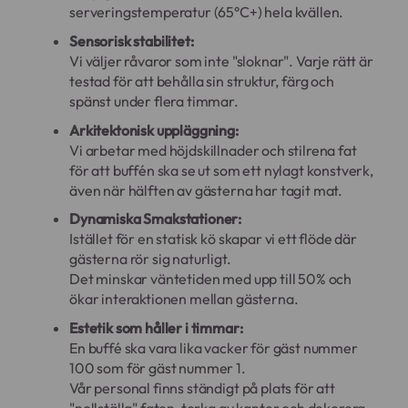
serveringstemperatur (65°C+) hela kvällen.
Sensorisk stabilitet:
Vi väljer råvaror som inte "sloknar". Varje rätt är
testad för att behålla sin struktur, färg och
spänst under flera timmar.
Arkitektonisk uppläggning:
Vi arbetar med höjdskillnader och stilrena fat
för att buffén ska se ut som ett nylagt konstverk,
även när hälften av gästerna har tagit mat.
Dynamiska Smakstationer:
Istället för en statisk kö skapar vi ett flöde där
gästerna rör sig naturligt.
Det minskar väntetiden med upp till 50% och
ökar interaktionen mellan gästerna.
Estetik som håller i timmar:
En buffé ska vara lika vacker för gäst nummer
100 som för gäst nummer 1.
Vår personal finns ständigt på plats för att