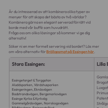
Är du intresserad av att kombinera olika typer av
menyer för att skapa det bästa av två världar?
Kombinera gärna en elegant serverad förrätt vid
borde med vår buffé som huvudrätt.
Fråga oss om olika lösningar så kommer vi ge dig
alternativ!
Söker ni en mer formell servering vid bordet? Läs mer
om våra alternativ för
Bröllopsmat på Essingen här
.
Stora Essingen:
Lilla
Gamla 
Essingetorget & Torggatan
Broga
Aluddsparken, Värdshusparken
Luxga
Essingeringen, Eknäsvägen
Primu
Badstrandsvägen, Bergsmarksvägen
Paten
Essinge Kyrka & Kyrkväg
Gammelgårdsvägen, Norrskogsvägen
Strålg
Rådlösvägen, Essingestråket