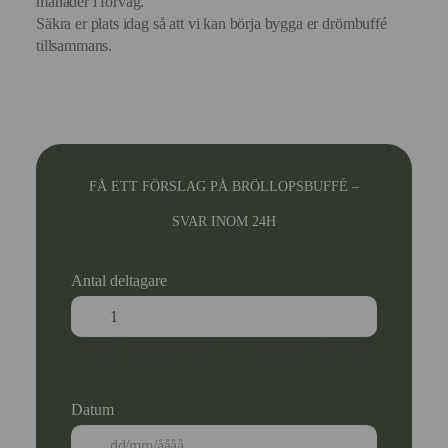
månader i förväg.
Säkra er plats idag så att vi kan börja bygga er drömbuffé
tillsammans.
FÅ ETT FÖRSLAG PÅ BRÖLLOPSBUFFÉ –
SVAR INOM 24H
Antal deltagare
Ange ett nummer som är lika med eller större än
1
.
Datum