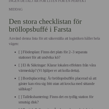
INGEN DETALJ ÄR FÖR LITEN FÖR EN PERFEKT
MIDDAG
Den stora checklistan för
bröllopsbuffé i Farsta
Använd denna lista för att säkerställa att logistiken håller hela
vägen:
[ ] Flödesplan: Finns det plats för 2–3 separata
stationer för att undvika kö?
[ ] El & Säkringar: Klarar lokalen effekten från våra
värmeskåp? (Vi hjälper er att kolla detta).
[ ] Bordsplacering: Är bröllopsbuffén placerad så att
gäster kan röra sig fritt utan att krocka med sittande
sällskap?
[ ] Tallrikshantering: Finns det en tydlig station för
smutsig disk?