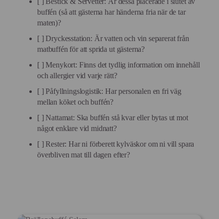
[ ] Bestick & Servetter: Är dessa placerade i slutet av
buffén (så att gästerna har händerna fria när de tar
maten)?
[ ] Dryckesstation: Är vatten och vin separerat från
matbuffén för att sprida ut gästerna?
[ ] Menykort: Finns det tydlig information om innehåll
och allergier vid varje rätt?
[ ] Påfyllningslogistik: Har personalen en fri väg
mellan köket och buffén?
[ ] Nattamat: Ska buffén stå kvar eller bytas ut mot
något enklare vid midnatt?
[ ] Rester: Har ni förberett kylväskor om ni vill spara
överbliven mat till dagen efter?