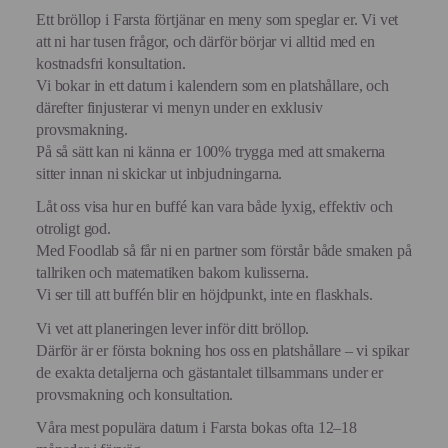
Ett bröllop i Farsta förtjänar en meny som speglar er. Vi vet
att ni har tusen frågor, och därför börjar vi alltid med en
kostnadsfri konsultation.
Vi bokar in ett datum i kalendern som en platshållare, och
därefter finjusterar vi menyn under en exklusiv
provsmakning.
På så sätt kan ni känna er 100% trygga med att smakerna
sitter innan ni skickar ut inbjudningarna.
Låt oss visa hur en buffé kan vara både lyxig, effektiv och
otroligt god.
Med Foodlab så får ni en partner som förstår både smaken på
tallriken och matematiken bakom kulisserna.
Vi ser till att buffén blir en höjdpunkt, inte en flaskhals.
Vi vet att planeringen lever inför ditt bröllop.
Därför är er första bokning hos oss en platshållare – vi spikar
de exakta detaljerna och gästantalet tillsammans under er
provsmakning och konsultation.
Våra mest populära datum i Farsta bokas ofta 12–18