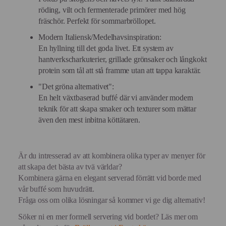
röding, vilt och fermenterade primörer med hög
fräschör. Perfekt för sommarbröllopet.
Modern Italiensk/Medelhavsinspiration:
En hyllning till det goda livet. Ett system av
hantverkscharkuterier, grillade grönsaker och långkokt
protein som tål att stå framme utan att tappa karaktär.
"Det gröna alternativet":
En helt växtbaserad buffé där vi använder modern
teknik för att skapa smaker och texturer som mättar
även den mest inbitna köttätaren.
Är du intresserad av att kombinera olika typer av menyer för
att skapa det bästa av tvä världar?
Kombinera gärna en elegant serverad förrätt vid borde med
vår buffé som huvudrätt.
Fråga oss om olika lösningar så kommer vi ge dig alternativ!
Söker ni en mer formell servering vid bordet? Läs mer om