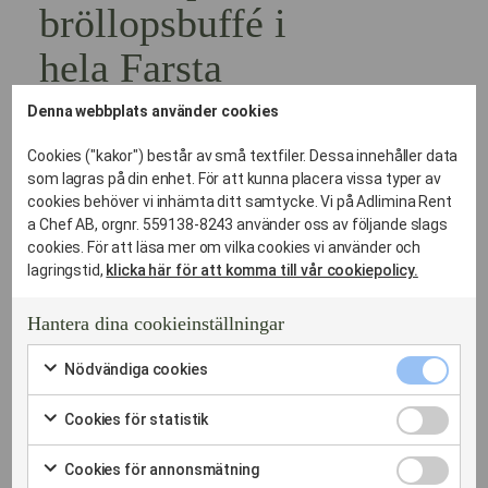
bröllopsbuffé i
hela Farsta
Denna webbplats använder cookies
Logistiken kring en buffé kräver stenkoll på lokalen.
Vi har levererat bröllopsmagi till allt från sjönära villor som
Cookies ("kakor") består av små textfiler. Dessa innehåller data
rustika lador i hela Farstaområdet och festlokaler i Centrala
som lagras på din enhet. För att kunna placera vissa typer av
Farsta.
cookies behöver vi inhämta ditt samtycke. Vi på Adlimina Rent
Vi anpassar bröllopsbufféns geometri efter rummets unika
a Chef AB, orgnr. 559138-8243 använder oss av följande slags
förutsättningar för att maximera flödet för dina gäster.
cookies. För att läsa mer om vilka cookies vi använder och
lagringstid,
klicka här för att komma till vår cookiepolicy.
Detta ingår i vår cateringservice för buffé:
Provsmakning:
Kvalitetssäkra smakerna innan den
Hantera dina cookieinställningar
stora dagen.
Nödvändi
Hyrgods-optimering:
Vi tillhandahåller fat, kylplattor
Nödvändiga cookies
cookies
Markera
och värmeslingor som krävs.
kryssruta
för
Cookies
Cookies för statistik
att
Sömlös logistik:
Vi sköter allt från transport till
för
Markera
samtycka
diskhantering.
statistik
för
till
Cookies
Cookies för annonsmätning
kryssruta
att
användning
för