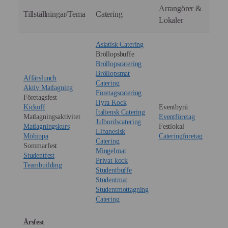
Arrangörer &
Tillställningar/Tema
Catering
Lokaler
Asiatisk Catering
Bröllopsbuffe
Bröllopscatering
Bröllopsmat
Affärslunch
Catering
Aktiv Matlagning
Företagscatering
Företagsfest
Hyra Kock
Kickoff
Eventbyrå
Italiensk Catering
Matlagningsaktivitet
Eventföretag
Julbordscatering
Matlagningskurs
Festlokal
Libanesisk
Möhippa
Cateringföretag
Catering
Sommarfest
Mingelmat
Studentfest
Privat kock
Teambuilding
Studentbuffe
Studentmat
Studentmottagning
Catering
Årsfest