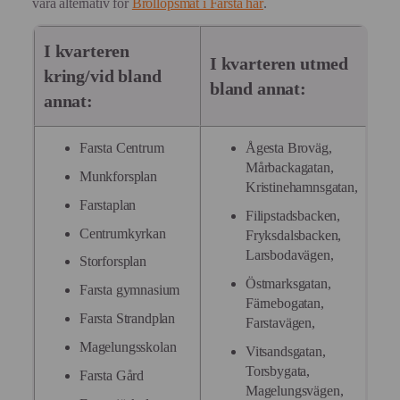
våra alternativ för
Bröllopsmat i Farsta här
.
I kvarteren
I kvarteren utmed
kring/vid bland
bland annat:
annat:
Farsta Centrum
Ågesta Broväg,
Mårbackagatan,
Munkforsplan
Kristinehamnsgatan,
Farstaplan
Filipstadsbacken,
Centrumkyrkan
Fryksdalsbacken,
Larsbodavägen,
Storforsplan
Östmarksgatan,
Farsta gymnasium
Färnebogatan,
Farsta Strandplan
Farstavägen,
Magelungsskolan
Vitsandsgatan,
Torsbygata,
Farsta Gård
Magelungsvägen,