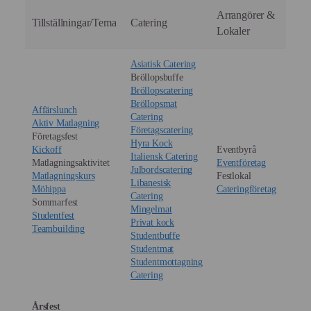
Arrangörer &
Tillställningar/Tema
Catering
Lokaler
Asiatisk Catering
Bröllopsbuffe
Bröllopscatering
Bröllopsmat
Affärslunch
Catering
Aktiv Matlagning
Företagscatering
Företagsfest
Hyra Kock
Kickoff
Eventbyrå
Italiensk Catering
Matlagningsaktivitet
Eventföretag
Julbordscatering
Matlagningskurs
Festlokal
Libanesisk
Möhippa
Cateringföretag
Catering
Sommarfest
Mingelmat
Studentfest
Privat kock
Teambuilding
Studentbuffe
Studentmat
Studentmottagning
Catering
Årsfest