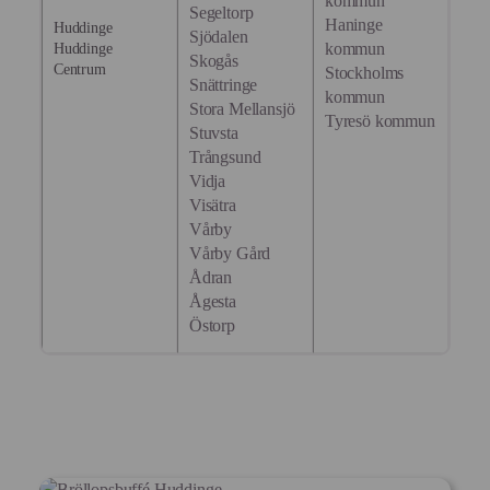
kommun
Segeltorp
Haninge
Huddinge
Sjödalen
kommun
Huddinge
Skogås
Centrum
Stockholms
Snättringe
kommun
Stora Mellansjö
Tyresö kommun
Stuvsta
Trångsund
Vidja
Visätra
Vårby
Vårby Gård
Ådran
Ågesta
Östorp