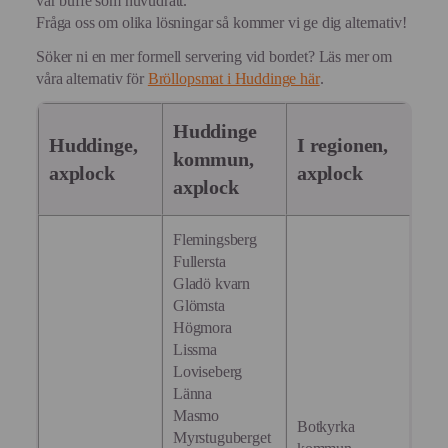
vår buffé som huvudrätt.
Fråga oss om olika lösningar så kommer vi ge dig alternativ!
Söker ni en mer formell servering vid bordet? Läs mer om
våra alternativ för
Bröllopsmat i Huddinge här
.
Huddinge
Huddinge,
I regionen,
kommun,
axplock
axplock
axplock
Flemingsberg
Fullersta
Gladö kvarn
Glömsta
Högmora
Lissma
Loviseberg
Länna
Masmo
Botkyrka
Myrstuguberget