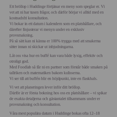
Ett bröllop i Huddinge förtjänar en meny som speglar er. Vi
vet att ni har tusen frågor, och därför börjar vi alltid med en
kostnadsfri konsultation.
Vi bokar in ett datum i kalendern som en platshållare, och
därefter finjusterar vi menyn under en exklusiv
provsmakning.
På så sätt kan ni känna er 100% trygga med att smakerna
sitter innan ni skickar ut inbjudningarna.
Låt oss visa hur en buffé kan vara både lyxig, effektiv och
otroligt god.
Med Foodlab så får ni en partner som förstår både smaken på
tallriken och matematiken bakom kulisserna.
Vi ser till att buffén blir en höjdpunkt, inte en flaskhals.
Vi vet att planeringen lever inför ditt bröllop.
Därför är er första bokning hos oss en platshållare – vi spikar
de exakta detaljerna och gästantalet tillsammans under er
provsmakning och konsultation.
Våra mest populära datum i Huddinge bokas ofta 12–18