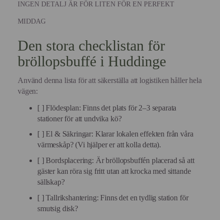
INGEN DETALJ ÄR FÖR LITEN FÖR EN PERFEKT
MIDDAG
Den stora checklistan för
bröllopsbuffé i Huddinge
Använd denna lista för att säkerställa att logistiken håller hela
vägen:
[ ] Flödesplan: Finns det plats för 2–3 separata
stationer för att undvika kö?
[ ] El & Säkringar: Klarar lokalen effekten från våra
värmeskåp? (Vi hjälper er att kolla detta).
[ ] Bordsplacering: Är bröllopsbuffén placerad så att
gäster kan röra sig fritt utan att krocka med sittande
sällskap?
[ ] Tallrikshantering: Finns det en tydlig station för
smutsig disk?