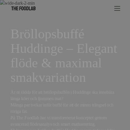
Bröllopsbuffé
Huddinge – Elegant
flöde & maximal
smakvariation
Är ni rädda för att bröllopsbuffén i Huddinge ska innebära
långa köer och ljummen mat?
Många par tvekar inför buffé för att de minns trängsel och
röriga fat.
På The Foodlab har vi transformerat konceptet genom
avancerad flödesanalys och smart mathantering.