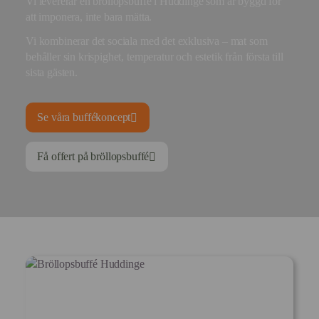
Vi levererar en bröllopsbuffé i Huddinge som är byggd för
att imponera, inte bara mätta.
Vi kombinerar det sociala med det exklusiva – mat som
behåller sin krispighet, temperatur och estetik från första till
sista gästen.
Se våra buffékoncept
Få offert på bröllopsbuffé