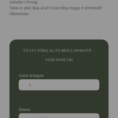
månader i förväg.
Säkra er plats idag så att vi kan börja bygga er drömbuffé
tillsammans.
FÅ ETT FÖRSLAG PÅ BRÖLLOPSBUFFÉ –
SVAR INOM 24H
Antal deltagare
Ange ett nummer som är lika med eller större än
1
.
Datum