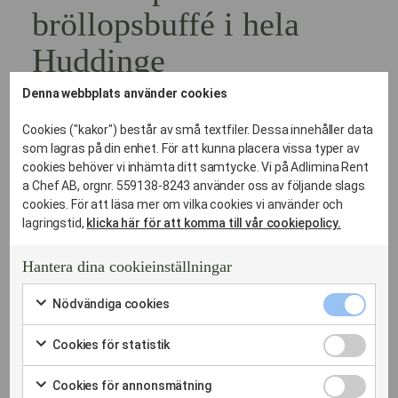
bröllopsbuffé i hela
Huddinge
Denna webbplats använder cookies
Logistiken kring en buffé kräver stenkoll på lokalen.
Vi har levererat bröllopsmagi till allt från sjönära villor som
Cookies ("kakor") består av små textfiler. Dessa innehåller data
rustika lador i hela Huddingeområdet och festlokaler i
som lagras på din enhet. För att kunna placera vissa typer av
Centrala Huddinge.
cookies behöver vi inhämta ditt samtycke. Vi på Adlimina Rent
Vi anpassar bröllopsbufféns geometri efter rummets unika
a Chef AB, orgnr. 559138-8243 använder oss av följande slags
förutsättningar för att maximera flödet för dina gäster.
cookies. För att läsa mer om vilka cookies vi använder och
lagringstid,
klicka här för att komma till vår cookiepolicy.
Detta ingår i vår cateringservice för buffé:
Provsmakning:
Kvalitetssäkra smakerna innan den
Hantera dina cookieinställningar
stora dagen.
Nödvändi
Nödvändiga cookies
Hyrgods-optimering:
Vi tillhandahåller fat, kylplattor
cookies
Markera
och värmeslingor som krävs.
kryssruta
för
Cookies
Cookies för statistik
att
Sömlös logistik:
Vi sköter allt från transport till
för
Markera
samtycka
statistik
diskhantering.
för
till
Cookies
Cookies för annonsmätning
kryssruta
att
användning
för