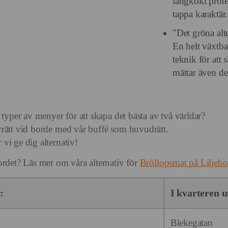
långkokt prote
tappa karaktär.
"Det gröna alte
En helt växtb
teknik för att
mättar även de
 typer av menyer för att skapa det bästa av två världar?
rrätt vid borde med vår buffé som huvudrätt.
vi ge dig alternativ!
ordet? Läs mer om våra alternativ för
Bröllopsmat på Liljeh
:
I kvarteren 
Blekegatan