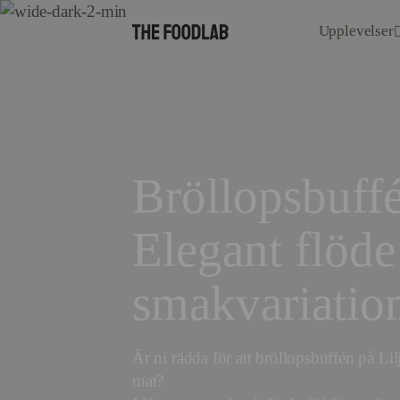
Upplevelser
Bröllopsbuff
Elegant flöd
smakvariatio
Är ni rädda för att bröllopsbuffén på L
mat?