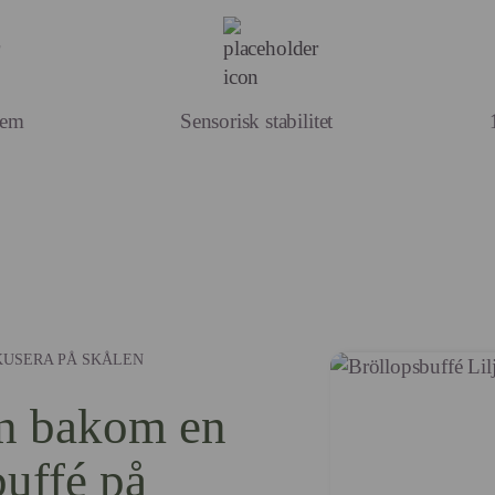
tem
Sensorisk stabilitet
OKUSERA PÅ SKÅLEN
en bakom en
buffé på