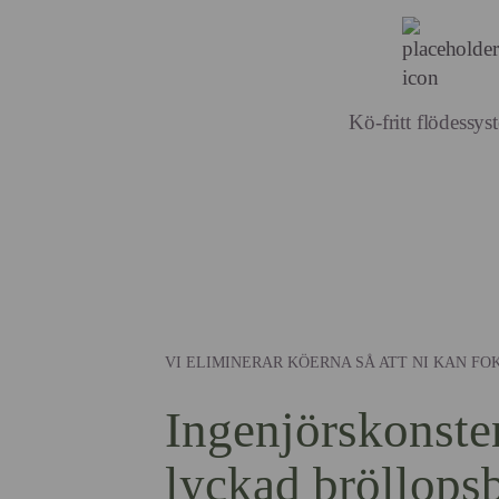
Kö-fritt flödessys
VI ELIMINERAR KÖERNA SÅ ATT NI KAN F
Ingenjörskonst
lyckad bröllops