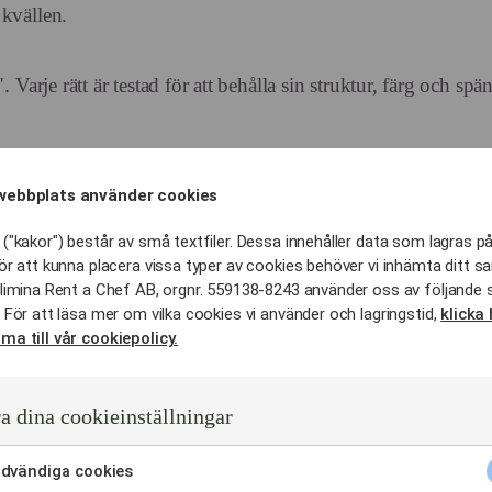
kvällen.
 Varje rätt är testad för att behålla sin struktur, färg och spä
ilrena fat för att buffén ska se ut som ett nylagt konstverk, 
webbplats använder cookies
("kakor") består av små textfiler. Dessa innehåller data som lagras på
tt flöde där gästerna rör sig naturligt.
ör att kunna placera vissa typer av cookies behöver vi inhämta ditt s
ll 50% och ökar interaktionen mellan gästerna.
limina Rent a Chef AB, orgnr. 559138-8243 använder oss av följande 
 För att läsa mer om vilka cookies vi använder och lagringstid,
klicka 
ma till vår cookiepolicy.
 gäst nummer 100 som för gäst nummer 1.
 för att "nollställa" faten, torka av kanter och dekorera om, så
a dina cookieinställningar
dvändiga cookies