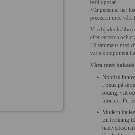
bröllopspar.
Vår personal har lös
precision med våra 
Vi erbjuder kalibre
efter ert tema och er
Tillsammans med dig
varje komponent har
Våra mest bokade 
Nordisk innov
Fokus på skog
röding, vilt o
fräschör. Perf
Modern Italie
En hyllning til
hantverkschark