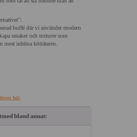
in som tål att stå framme utan att
rnativet":
aserad buffé där vi använder modern
 skapa smaker och texturer som
n mest inbitna köttätaren.
olmen här
.
utmed bland annat: