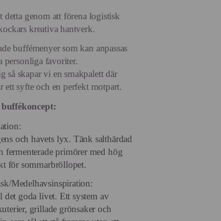
t detta genom att förena logistisk
kockars kreativa hantverk.
rade buffémenyer som kan anpassas
a personliga favoriter.
 så skapar vi en smakpalett där
 ett syfte och en perfekt motpart.
buffékoncept:
ation:
ens och havets lyx. Tänk salthärdad
ch fermenterade primörer med hög
ekt för sommarbröllopet.
nsk/Medelhavsinspiration:
l det goda livet. Ett system av
uterier, grillade grönsaker och