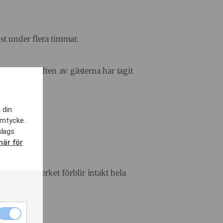
nst under flera timmar.
även när hälften av gästerna har tagit
 din
amtycke.
slags
här för
 att konstverket förblir intakt hela
Nödvändiga
cookies