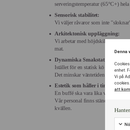
serveringstemperatur (65°C+) hela 
Sensorisk stabilitet:
Vi väljer råvaror som inte "sloknar".
Arkitektonisk uppläggning:
Vi arbetar med höjdskillnader och st
mat.
Denna 
Dynamiska Smakstationer:
Cookies 
Istället för en statisk kö skapar vi e
enhet. F
Det minskar väntetiden med upp ti
Vi på Ad
cookies.
Estetik som håller i timmar:
att kom
En buffé ska vara lika vacker för
Vår personal finns ständigt på plats
kvällen.
Hanter
Nö