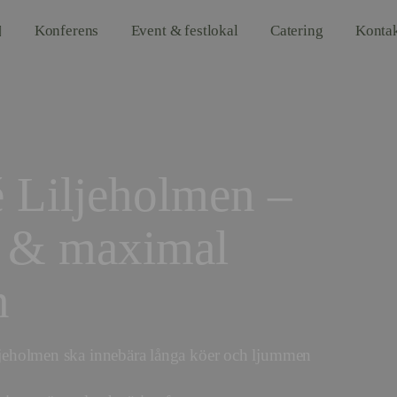
Konferens
Event & festlokal
Catering
Konta
é Liljeholmen –
e & maximal
n
iljeholmen ska innebära långa köer och ljummen