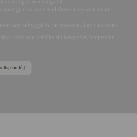
inns trängsel och röriga fat.
nceptet genom avancerad flödesanalys och smart
lmen som är byggd för att imponera, inte bara mätta.
siva – mat som behåller sin krispighet, temperatur
bröllopsbuffé