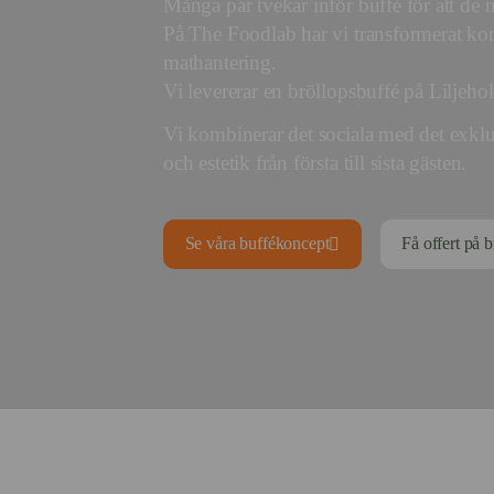
Många par tvekar inför buffé för att de m
På The Foodlab har vi transformerat ko
mathantering.
Vi levererar en bröllopsbuffé på Liljeho
Vi kombinerar det sociala med det exklu
och estetik från första till sista gästen.
Se våra buffékoncept
Få offert på 