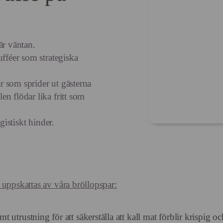
är väntan.
ufféer som strategiska
ar som sprider ut gästerna
n flödar lika fritt som
gistiskt hinder.
 uppskattas av våra bröllopspar:
utrustning för att säkerställa att kall mat förblir krispig o