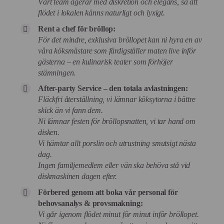
Vårt team agerar med diskretion och elegans, så att
flödet i lokalen känns naturligt och lyxigt.
Rent a chef för bröllop:
För det mindre, exklusiva bröllopet kan ni hyra en av
våra köksmästare som färdigställer maten live inför
gästerna – en kulinarisk teater som förhöjer
stämningen.
After-party Service – den totala avlastningen:
Fläckfri återställning, vi lämnar köksytorna i bättre
skick än vi fann dem.
Ni lämnar festen för bröllopsnatten, vi tar hand om
disken.
Vi hämtar allt porslin och utrustning smutsigt nästa
dag.
Ingen familjemedlem eller vän ska behöva stå vid
diskmaskinen dagen efter.
Förbered genom att boka vår personal för
behovsanalys & provsmakning:
Vi går igenom flödet minut för minut inför bröllopet.