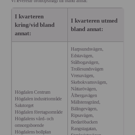
Vi levererar bröllopsmagi till bland annat:
I kvarteren
I kvarteren utmed
kring/vid bland
bland annat:
annat:
Harpsundsvägen,
Edstavägen,
Stålbogavägen,
Trollesundsvägen
Vrenavägen,
Skebokvarnsvägen,
Nåttarövägen,
Högdalen Centrum
Ålbergavägen
Högdalen industriområde
Mällstensgränd,
Salutorget
Bälingevägen,
Högdalen företagsområde
Ripsavägen,
Högdalens vård- och
Bedaröbacken
omsorgsboende
Rangstagatan,
Högdalens bollplan