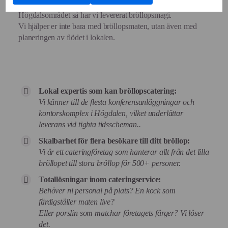
annonsmätning
Från de centrala delarna av Högdalen till övriga delar av
till
Cookies
användning
Högdalsområdet så har vi levererat bröllopsmagi.
för
av
personlig
Vi hjälper er inte bara med bröllopsmaten, utan även med
Cookies
annonsmätning
planeringen av flödet i lokalen.
för
anpassade
annonser
Lokal expertis som kan bröllopscatering:
Vi känner till de flesta konferensanläggningar och
kontorskomplex i Högdalen, vilket underlättar
leverans vid tighta tidsscheman..
Skalbarhet för flera besökare till ditt bröllop:
Vi är ett cateringföretag som hanterar allt från det lilla
bröllopet till stora bröllop för 500+ personer.
Totallösningar inom cateringservice:
Behöver ni personal på plats? En kock som
färdigställer maten live?
Eller porslin som matchar företagets färger? Vi löser
det.