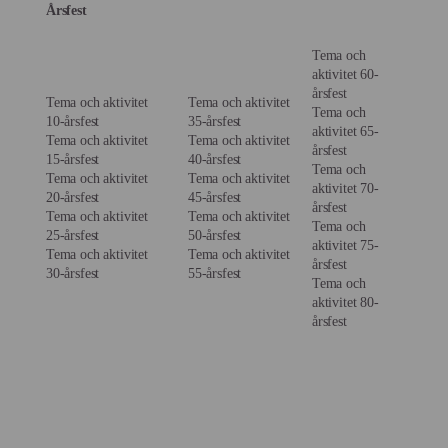
Årsfest
Rent a Chef (Privatkock):
Från 3 500 kr i
startavgift + kuvertpris. För den ultimata
Tema och
kulinariska upplevelsen.
aktivitet 60-
årsfest
Logistik- & Leveransavgift:
Normalt 950 kr –
Tema och aktivitet
Tema och aktivitet
Tema och
10-årsfest
35-årsfest
1 850 kr beroende på adress i Högdalen och
aktivitet 65-
Tema och aktivitet
Tema och aktivitet
omfattning av hyrgods
.
årsfest
15-årsfest
40-årsfest
Tema och
Moms:
12% på mat / 25% på personal, logistik och
Tema och aktivitet
Tema och aktivitet
aktivitet 70-
20-årsfest
45-årsfest
hyrgods.
årsfest
Tema och aktivitet
Tema och aktivitet
Vi sammanställer alltid en total projektbudget så att ni
Tema och
25-årsfest
50-årsfest
har full kontroll inför er attestgång eller privata
aktivitet 75-
Tema och aktivitet
Tema och aktivitet
årsfest
budgetering.
30-årsfest
55-årsfest
Tema och
Vi skräddarsyr alltid offerten efter er budget och era
aktivitet 80-
drömmar.
årsfest