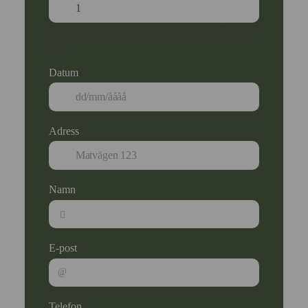
Ange ett nummer som är lika med eller större än
1
.
Datum
Adress
Namn
E-post
Telefon