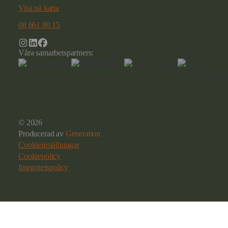
Visa på karta
08 661 80 15
Våra samarbetspartners:
© 2026
Producerad av
Generation
Cookieinställningar
Cookiepolicy
Integritetspolicy