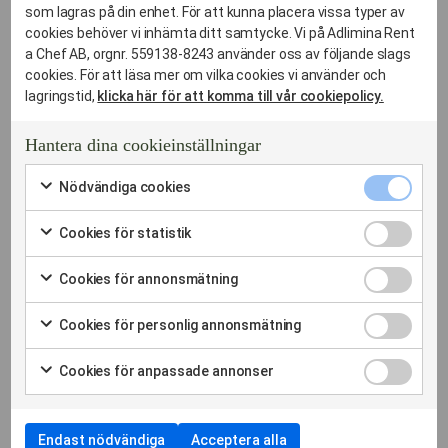
som lagras på din enhet. För att kunna placera vissa typer av
cookies behöver vi inhämta ditt samtycke. Vi på Adlimina Rent
a Chef AB, orgnr. 559138-8243 använder oss av följande slags
cookies. För att läsa mer om vilka cookies vi använder och
lagringstid,
klicka här för att komma till vår cookiepolicy.
LOKAL EXPERTIS SOM KAN LOKALERNA OCH
OMRÅDET
Hantera dina cookieinställningar
Er lokala expert och
Nödvändi
Nödvändiga cookies
cookies
Markera
kryssruta
partner för
för
Cookies
Cookies för statistik
att
för
Markera
samtycka
bröllopscatering i
statistik
för
till
Cookies
Cookies för annonsmätning
kryssruta
att
användning
för
Markera
Högdalen
samtycka
av
annonsmä
för
till
Cookies
Nödvändiga
Cookies för personlig annonsmätning
kryssruta
att
användning
för
cookies
Markera
samtycka
av
personlig
Vi känner till Högdalens vackraste platser och festlokaler,
för
till
Cookies
Cookies
Cookies för anpassade annonser
annonsmä
att
från herrgårdsmiljöer till rustika logar.
användning
för
för
kryssruta
Markera
samtycka
av
anpassade
Vår lokala expertis i Högdalsområdet gör att vi kan förutse
statistik
för
till
Cookies
annonser
logistiska utmaningar innan de uppstår.
att
användning
för
kryssruta
samtycka
Endast nödvändiga
Acceptera alla
av