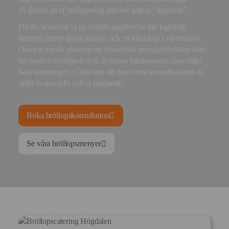
Vi förstår att er bröllopsdag inte har någon ”ångerrätt”.
Därför levererar vi en sömlös upplevelse där logistisk
kontroll möter djupa smaker och ett värdskap i världsklass.
Oavsett om du planerar ett romantiskt herrgårdsbröllop eller
en modern bröllopsfest så är maten fundamentet som sätter
hela stämningen. Glöm inte att den första konsultationen är
alltid kostnadsfri och ej bindande.
Boka bröllopskonsultation
Se våra bröllopsmenyer