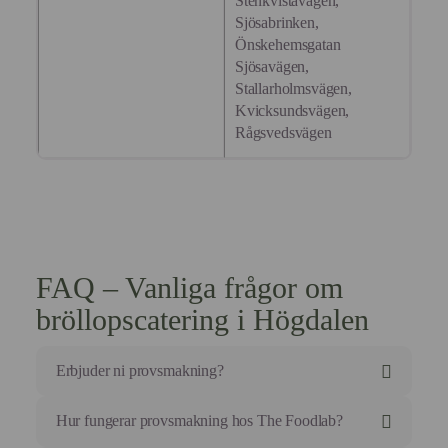
Stenkvistavägen,
Sjösabrinken,
Önskehemsgatan
Sjösavägen,
Stallarholmsvägen,
Kvicksundsvägen,
Rågsvedsvägen
FAQ – Vanliga frågor om
bröllopscatering i Högdalen
Erbjuder ni provsmakning?
Självklart. Vid bokning av bröllopscatering bokar vi in
Hur fungerar provsmakning hos The Foodlab?
en sittning där ni får smaka igenom menyn och ge