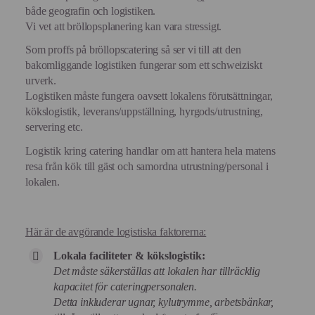
både geografin och logistiken.
Vi vet att bröllopsplanering kan vara stressigt.
Som proffs på bröllopscatering så ser vi till att den
bakomliggande logistiken fungerar som ett schweiziskt
urverk.
Logistiken måste fungera oavsett lokalens förutsättningar,
kökslogistik, leverans/uppställning, hyrgods/utrustning,
servering etc.
Logistik kring catering handlar om att hantera hela matens
resa från kök till gäst och samordna utrustning/personal i
lokalen.
Här är de avgörande logistiska faktorerna:
Lokala faciliteter & kökslogistik:
Det måste säkerställas att lokalen har tillräcklig
kapacitet för cateringpersonalen.
Detta inkluderar ugnar, kylutrymme, arbetsbänkar,