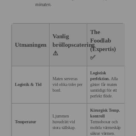
minuten.
The
Vanlig
Foodlab
Utmaningen
bröllopscatering
(Expertis)
⚠️
✅
Logistisk
Maten serveras
perfektion.
Alla
Logistik & Tid
vid olika tider per
gäster får maten
bord.
samtidigt för ett
perfekt flöde.
Kirurgisk Temp.
Ljummen
kontroll
Temperatur
huvudrätt vid
Termoboxar och
stora sällskap.
mobila värmeskåp
säkrar värmen.