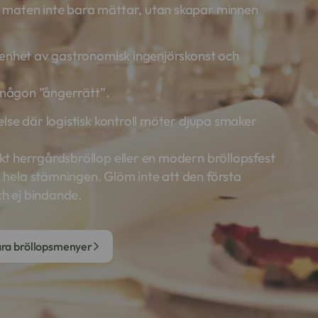
 maten inte bara mättar, utan skapar minnen
renhet av gastronomisk ingenjörskonst och
r någon ”ångerrätt”.
lse där logistisk kontroll möter djupa smaker
t herrgårdsbröllop eller en modern bröllopsfest
hela stämningen. Glöm inte att den första
ch ej bindande.
åra bröllopsmenyer