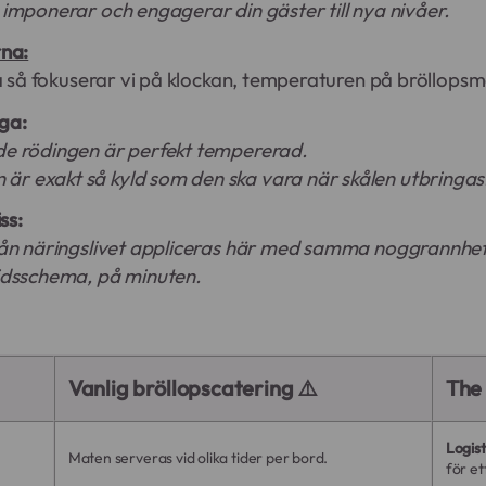
 imponerar och engagerar din gäster till nya nivåer.
rna:
så fokuserar vi på klockan, temperaturen på bröllopsm
ga:
de rödingen är perfekt tempererad.
r exakt så kyld som den ska vara när skålen utbringas
ss:
från näringslivet appliceras här med samma noggrannhet
tidsschema, på minuten.
Vanlig bröllopscatering ⚠️
The 
Logist
Maten serveras vid olika tider per bord.
för et