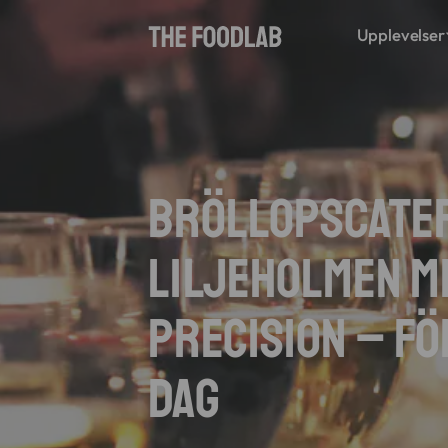
Upplevelser
Bröllopscater
Liljeholmen m
precision – Fö
dag