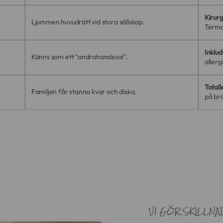
Kirur
Ljummen huvudrätt vid stora sällskap.
Termo
Inklu
Känns som ett "andrahandsval".
allerg
Totall
Familjen får stanna kvar och diska.
på brö
VI GÖR SKILLNA