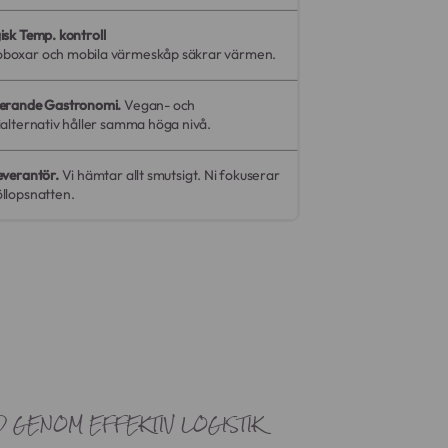
gisk Temp.
kontroll
boxar och mobila värmeskåp säkrar värmen.
derande Gastronomi.
Vegan- och
ialternativ håller samma höga nivå.
everantör.
Vi hämtar allt smutsigt. Ni fokuserar
llopsnatten.
D GENOM EFFEKTIV LOGISTIK