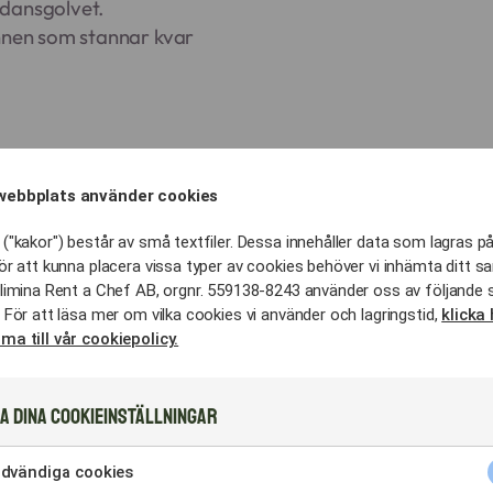
 dansgolvet.
innen som stannar kvar
webbplats använder cookies
et
ans är ledordet krävs en catering som agerar med finge
("kakor") består av små textfiler. Dessa innehåller data som lagras på
ör att kunna placera vissa typer av cookies behöver vi inhämta ditt s
aror i fokus, där varje komponent är laborerad för at
limina Rent a Chef AB, orgnr. 559138-8243 använder oss av följande 
 För att läsa mer om vilka cookies vi använder och lagringstid,
klicka 
ma till vår cookiepolicy.
 vara osynlig men alltid närvarande, så att flödet i tal o
t
a dina cookieinställningar
dynamisk fest erbjuder vi koncept som bryter isen.
aker som buffé:
dvändiga cookies
dning av internationella smaker som skapar samtalsämn