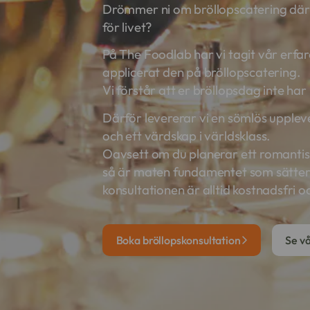
Drömmer ni om bröllopscatering där
för livet?
På The Foodlab har vi tagit vår erfa
applicerat den på bröllopscatering.
Vi förstår att er bröllopsdag inte ha
Därför levererar vi en sömlös uppleve
och ett värdskap i världsklass.
Oavsett om du planerar ett romantisk
så är maten fundamentet som sätter 
konsultationen är alltid kostnadsfri o
Boka bröllopskonsultation
Se v