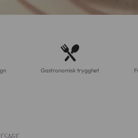
ign
Gastronomisk trygghet
F
T SAGT