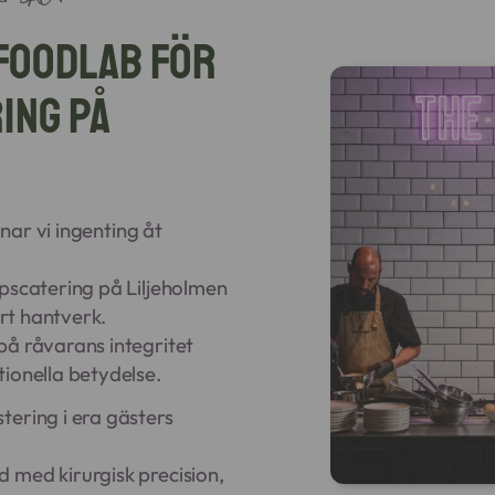
 Foodlab för
ing på
mnar vi ingenting åt
opscatering på Liljeholmen
årt hantverk.
på råvarans integritet
ionella betydelse.
tering i era gästers
 med kirurgisk precision,