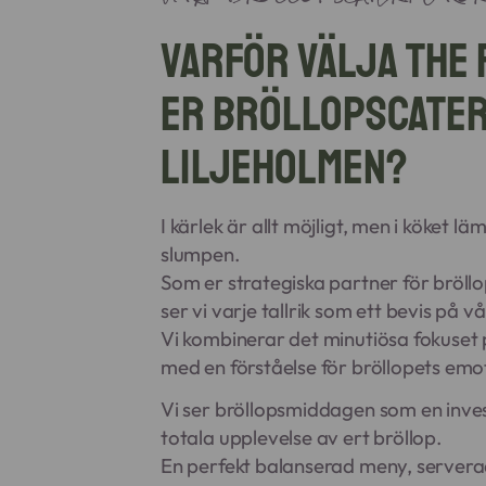
Varför välja The
er bröllopscater
Liljeholmen?
I kärlek är allt möjligt, men i köket lä
slumpen.
Som er strategiska partner för bröll
ser vi varje tallrik som ett bevis på v
Vi kombinerar det minutiösa fokuset 
med en förståelse för bröllopets emot
Vi ser bröllopsmiddagen som en inves
totala upplevelse av ert bröllop.
En perfekt balanserad meny, serverad