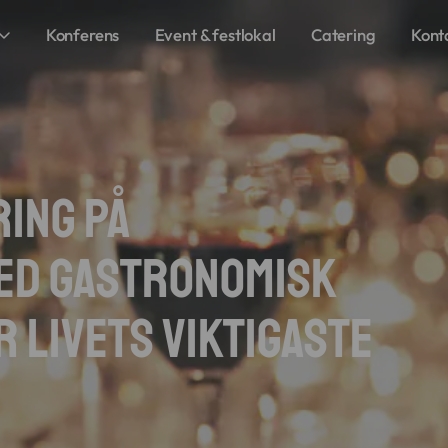
Konferens
Event & festlokal
Catering
Kont
ing på
ed gastronomisk
r livets viktigaste