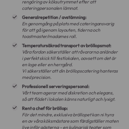
rengöring av köksutrymmet efter att
cateringpersonalen lämnat.
Generalrepetition / avstämning:
En genomgång på plats med cateringansvarig
för att gå igenom layouten, tiderna och
toastmaster/madames roll.
Temperatursäkrad transport av bröllopsmat:
Våra fordon säkerställer att råvarorna anländer
i perfekt skick till festlokalen, oavsett om det är
en loge eller en herrgård.
Vi säkerställer att din bröllopscatering hanteras
med precision.
Professionell serveringspersonal:
Vårt team agerar med diskretion och elegans,
så att flödet i lokalen känns naturligt och lyxigt.
Rent a chef för bröllop:
För det mindre, exklusiva bröllopet kan ni hyra
en av våra köksmästare som färdigställer maten
live inför gästerna – en kulinarisk teater som