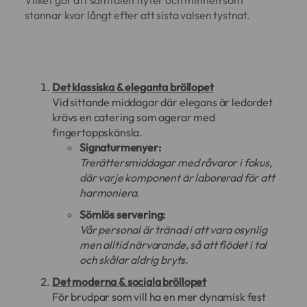
Vilket gör att samtalen flyter och minnen som
stannar kvar långt efter att sista valsen tystnat.
Det klassiska & eleganta bröllopet
Vid sittande middagar där elegans är ledordet
krävs en catering som agerar med
fingertoppskänsla.
Signaturmenyer:
Trerättersmiddagar med råvaror i fokus,
där varje komponent är laborerad för att
harmoniera.
Sömlös servering:
Vår personal är tränad i att vara osynlig
men alltid närvarande, så att flödet i tal
och skålar aldrig bryts.
Det moderna & sociala bröllopet
För brudpar som vill ha en mer dynamisk fest