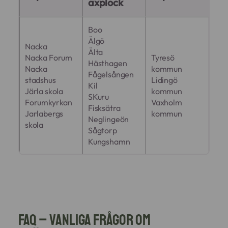
axplock
Boo
Älgö
Nacka
Älta
Nacka Forum
Tyresö
Hästhagen
Nacka
kommun
Fågelsången
stadshus
Lidingö
Kil
Järla skola
kommun
SKuru
Forumkyrkan
Vaxholm
Fisksätra
Jarlabergs
kommun
Neglingeön
skola
Sågtorp
Kungshamn
FAQ – Vanliga frågor om