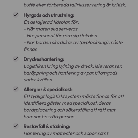
buffé eller förbereda tallriksservering är kritisk.
Hyrgods och utrustning:
En detaljerad tidsplan för:
- När maten ska serveras
- Hur personal får röra sig i lokalen
- När borden ska dukas av (avplockning) måste
finnas
Dryckeshantering:
Logistiken kring kylning av dryck, isleveranser,
baröppning och hantering av pant/tomgods
under kvällen.
Allergier & specialkost:
Ett tydligt logistiskt system måste finnas för att
identifiera gäster med specialkost, deras
bordsplacering och säkerställa att rätt mat
hamnar hos rätt person.
Restavfall & städning:
Hantering av matrester och sopor samt