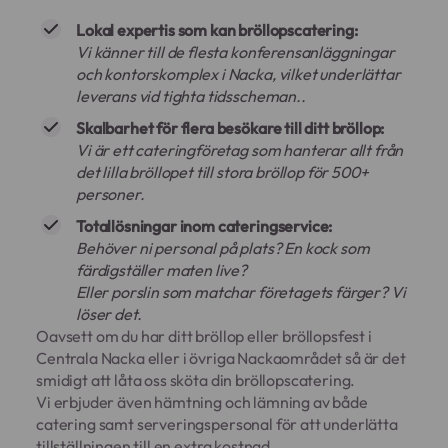
Lokal expertis som kan bröllopscatering:
Vi känner till de flesta konferensanläggningar
och kontorskomplex i Nacka, vilket underlättar
leverans vid tighta tidsscheman..
Skalbarhet för flera besökare till ditt bröllop:
Vi är ett cateringföretag som hanterar allt från
det lilla bröllopet till stora bröllop för 500+
personer.
Totallösningar inom cateringservice:
Behöver ni personal på plats? En kock som
färdigställer maten live?
Eller porslin som matchar företagets färger? Vi
löser det.
Oavsett om du har ditt bröllop eller bröllopsfest i
Centrala Nacka eller i övriga Nackaområdet så är det
smidigt att låta oss sköta din bröllopscatering.
Vi erbjuder även hämtning och lämning av både
catering samt serveringspersonal för att underlätta
tillställningen till en extra kostnad.