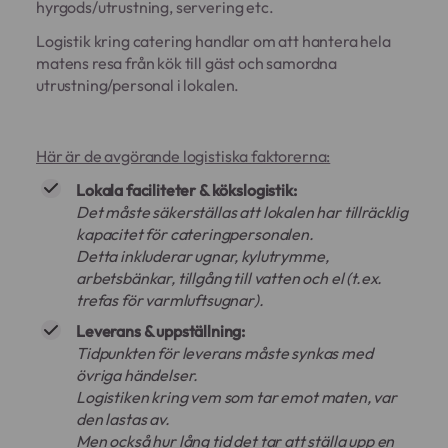
hyrgods/utrustning, servering etc.
Logistik kring catering handlar om att hantera hela
matens resa från kök till gäst och samordna
utrustning/personal i lokalen.
Här är de avgörande logistiska faktorerna:
Lokala faciliteter & kökslogistik:
Det måste säkerställas att lokalen har tillräcklig
kapacitet för cateringpersonalen.
Detta inkluderar ugnar, kylutrymme,
arbetsbänkar, tillgång till vatten och el (t.ex.
trefas för varmluftsugnar).
Leverans & uppställning:
Tidpunkten för leverans måste synkas med
övriga händelser.
Logistiken kring vem som tar emot maten, var
den lastas av.
Men också hur lång tid det tar att ställa upp en