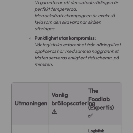
Vi garanterar att den sotade rödingen är
perfekt tempererad.
Men också att champagnen är exakt så
kyld som den ska vara när skålen
utbringas.
Punktlighet utan kompromiss:
Vår logistiska erfarenhet från näringslivet
appliceras här med samma noggrannhet.
Maten serveras enligt ert tidsschema, på
minuten.
The
Vanlig
Foodlab
Utmaningen
bröllopscatering
(Expertis)
⚠️
✅
Logistisk