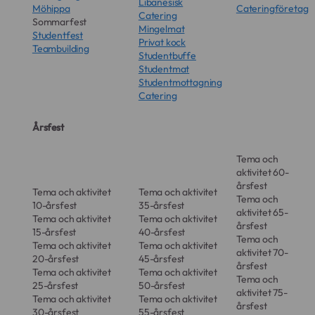
Libanesisk
Möhippa
Cateringföretag
med gastronomisk precision
.
Catering
Sommarfest
Mingelmat
Premium Bröllopsbuffé:
Normalt mellan
Studentfest
Privat kock
395 kr – 495 kr per kuvert.
Teambuilding
Studentbuffe
Ett socialt och dynamiskt val med globala
Studentmat
smaker.
Studentmottagning
Catering
Serveringspersonal:
Från 450 kr per
timme (per person).
Årsfest
Vi hjälper er att räkna ut lagom antal
personal för ett smidigt flöde.
Tema och
Rent a Chef (Privatkock):
Från 3 500 kr i
aktivitet 60-
startavgift + kuvertpris. För den ultimata
årsfest
Tema och aktivitet
Tema och aktivitet
Tema och
kulinariska upplevelsen.
10-årsfest
35-årsfest
aktivitet 65-
Tema och aktivitet
Tema och aktivitet
Logistik- & Leveransavgift:
Normalt 950 kr
årsfest
15-årsfest
40-årsfest
– 1 850 kr beroende på adress i Nacka och
Tema och
Tema och aktivitet
Tema och aktivitet
aktivitet 70-
omfattning av hyrgods
.
20-årsfest
45-årsfest
årsfest
Tema och aktivitet
Tema och aktivitet
Moms:
12% på mat / 25% på personal, logistik och
Tema och
25-årsfest
50-årsfest
aktivitet 75-
hyrgods.
Tema och aktivitet
Tema och aktivitet
årsfest
Vi sammanställer alltid en total projektbudget
30-årsfest
55-årsfest