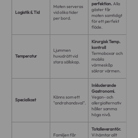
perfektion.
Alla
Maten serveras
gäster får
Logistik & Tid
vid olika tider
maten samtidigt
per bord.
för ett perfekt
flöde.
Kirurgisk Temp.
kontroll
Ljummen
Termoboxar och
Temperatur
huvudrätt vid
mobila
stora sällskap.
värmeskåp
säkrar värmen.
Inkluderande
Gastronomi.
Känns som ett
Vegan- och
Specialkost
"andrahandsval".
allergialternativ
håller samma
höga nivå.
Totalleverantör.
Familjen får
Vi hämtar allt