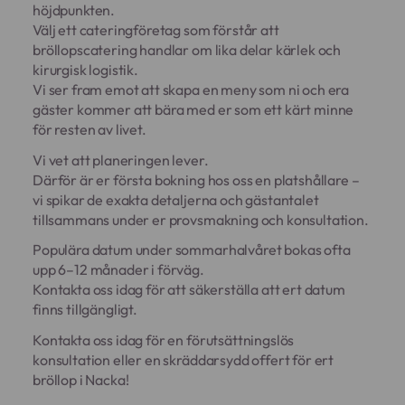
höjdpunkten.
Välj ett cateringföretag som förstår att
bröllopscatering handlar om lika delar kärlek och
kirurgisk logistik.
Vi ser fram emot att skapa en meny som ni och era
gäster kommer att bära med er som ett kärt minne
för resten av livet.
Vi vet att planeringen lever.
Därför är er första bokning hos oss en platshållare –
vi spikar de exakta detaljerna och gästantalet
tillsammans under er provsmakning och konsultation.
Populära datum under sommarhalvåret bokas ofta
upp 6–12 månader i förväg.
Kontakta oss idag för att säkerställa att ert datum
finns tillgängligt.
Kontakta oss idag för en förutsättningslös
konsultation eller en skräddarsydd offert för ert
bröllop i Nacka!