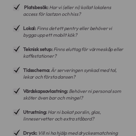
Platsbesök:
Har vi (eller ni) kollat lokalens
access för lastzon och hiss?
Lokal:
Finns det ett pentry eller behöver vi
bygga upp ett mobilt kök?
Teknisk setup:
Finns eluttag för värmeskåp eller
kaffestationer?
Tidsschema:
Är serveringen synkad med tal,
lekar och första dansen?
Värdskapsavlastning:
Behöver ni personal som
sköter även bar och mingel?
Utrustning:
Har ni bokat porslin, glas,
linneservetter och extra ståbord?
Dryck:
Vill ni ha hjälp med dryckesmatchning