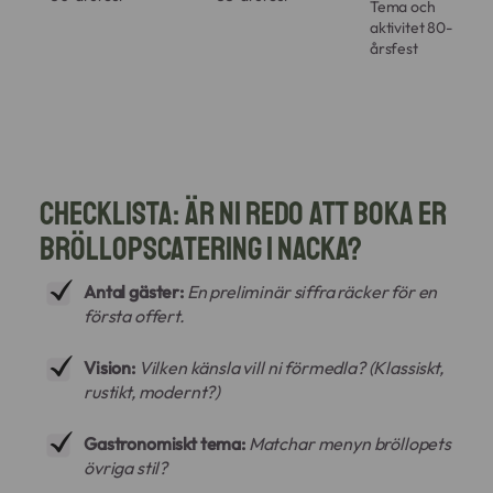
Tema och
så att ni har full kontroll inför er attestgång eller
aktivitet 80-
privata budgetering.
årsfest
Vi skräddarsyr alltid offerten efter er budget
och era drömmar.
Checklista: Är ni redo att boka er
bröllopscatering i Nacka?
Antal gäster:
En preliminär siffra räcker för en
första offert.
Vision:
Vilken känsla vill ni förmedla? (Klassiskt,
rustikt, modernt?)
Gastronomiskt tema:
Matchar menyn bröllopets
övriga stil?