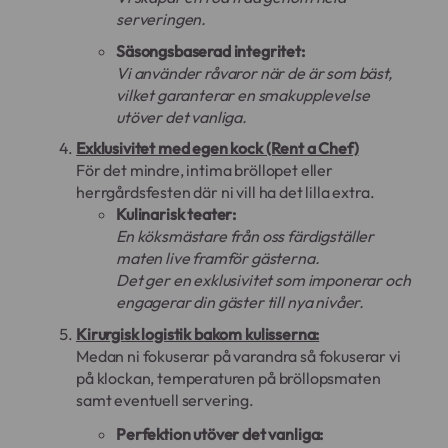
serveringen.
Säsongsbaserad integritet:
Vi använder råvaror när de är som bäst,
vilket garanterar en smakupplevelse
utöver det vanliga.
Exklusivitet med egen kock (Rent a Chef)
För det mindre, intima bröllopet eller
herrgårdsfesten där ni vill ha det lilla extra.
Kulinarisk teater:
En köksmästare från oss färdigställer
maten live framför gästerna.
Det ger en exklusivitet som imponerar och
engagerar din gäster till nya nivåer.
Kirurgisk logistik bakom kulisserna:
Medan ni fokuserar på varandra så fokuserar vi
på klockan, temperaturen på bröllopsmaten
samt eventuell servering.
Perfektion utöver det vanliga: