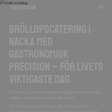
Bröllopscatering i
Nacka med
gastronomisk
precision – För livets
viktigaste dag
Drömmer ni om bröllopscatering där maten inte bara
mättar, utan skapar minnen för livet?
På The Foodlab har vi tagit vår erfarenhet av
gastronomisk ingenjörskonst och applicerat den på