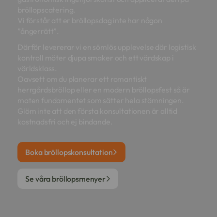
bröllopscatering.
Vi förstår att er bröllopsdag inte har någon
”ångerrätt”.
Därför levererar vi en sömlös upplevelse där logistisk
kontroll möter djupa smaker och ett värdskap i
världsklass.
Oavsett om du planerar ett romantiskt
herrgårdsbröllop eller en modern bröllopsfest så är
maten fundamentet som sätter hela stämningen.
Glöm inte att den första konsultationen är alltid
kostnadsfri och ej bindande.
Boka bröllopskonsultation
Se våra bröllopsmenyer