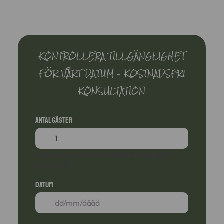
KONTROLLERA TILLGÄNGLIGHET
FÖR VÅRT DATUM – KOSTNADSFRI
KONSULTATION
Antal gäster
Ange ett nummer som är lika med eller
större än
1
.
Datum