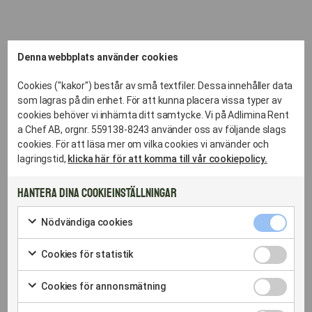
Denna webbplats använder cookies
Cookies ("kakor") består av små textfiler. Dessa innehåller data
som lagras på din enhet. För att kunna placera vissa typer av
cookies behöver vi inhämta ditt samtycke. Vi på Adlimina Rent
a Chef AB, orgnr. 559138-8243 använder oss av följande slags
cookies. För att läsa mer om vilka cookies vi använder och
lagringstid,
klicka här för att komma till vår cookiepolicy.
Hantera dina cookieinställningar
Nödvändig
Nödvändiga cookies
cookies
Markera
kryssruta
för
Cookies
Cookies för statistik
att
för
Markera
samtycka
statistik
för
till
Cookies
kryssruta
Cookies för annonsmätning
att
användning
för
Markera
LOKAL EXPERTIS SOM KAN LOKALERNA
samtycka
av
annonsmät
för