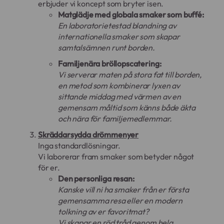
erbjuder vi koncept som bryter isen.
Matglädje med globala smaker som buffé:
En laboratorietestad blandning av
internationella smaker som skapar
samtalsämnen runt borden.
Familjenära bröllopscatering:
Vi serverar maten på stora fat till borden,
en metod som kombinerar lyxen av
sittande middag med värmen av en
gemensam måltid som känns både äkta
och nära för familjemedlemmar.
Skräddarsydda drömmenyer
Inga standardlösningar.
Vi laborerar fram smaker som betyder något
för er.
Den personliga resan:
Kanske vill ni ha smaker från er första
gemensamma resa eller en modern
tolkning av er favoritmat?
Vi skapar en röd tråd genom hela