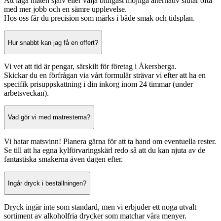
Att laga maten själv eller välja billigast möjliga alternativ slutar ofta
med mer jobb och en sämre upplevelse.
Hos oss får du precision som märks i både smak och tidsplan.
Hur snabbt kan jag få en offert?
Vi vet att tid är pengar, särskilt för företag i Åkersberga.
Skickar du en förfrågan via vårt formulär strävar vi efter att ha en
specifik prisuppskattning i din inkorg inom 24 timmar (under
arbetsveckan).
Vad gör vi med matresterna?
Vi hatar matsvinn! Planera gärna för att ta hand om eventuella rester.
Se till att ha egna kylförvaringskärl redo så att du kan njuta av de
fantastiska smakerna även dagen efter.
Ingår dryck i beställningen?
Dryck ingår inte som standard, men vi erbjuder ett noga utvalt
sortiment av alkoholfria drycker som matchar våra menyer.