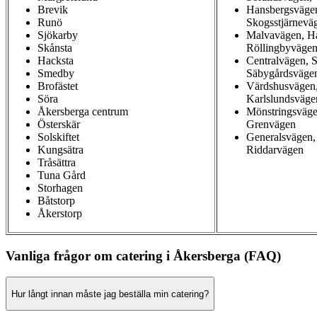
Brevik
Hansbergsvägen
Runö
Skogsstjärnevä
Sjökarby
Malvavägen, H
Skånsta
Röllingbyväge
Hacksta
Centralvägen, 
Smedby
Säbygårdsväge
Brofästet
Värdshusvägen,
Söra
Karlslundsväge
Åkersberga centrum
Mönstringsväge
Österskär
Grenvägen
Solskiftet
Generalsvägen,
Kungsätra
Riddarvägen
Tråsättra
Tuna Gård
Storhagen
Båtstorp
Åkerstorp
Vanliga frågor om catering i Åkersberga (FAQ)
Hur långt innan måste jag beställa min catering?