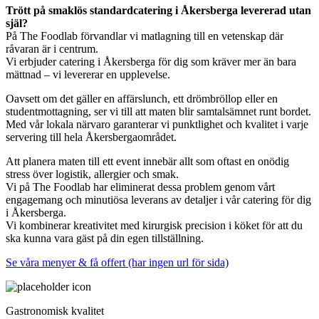
Trött på smaklös standardcatering i Åkersberga levererad utan
själ?
På The Foodlab förvandlar vi matlagning till en vetenskap där
råvaran är i centrum.
Vi erbjuder catering i Åkersberga för dig som kräver mer än bara
mättnad – vi levererar en upplevelse.
Oavsett om det gäller en affärslunch, ett drömbröllop eller en
studentmottagning, ser vi till att maten blir samtalsämnet runt bordet.
Med vår lokala närvaro garanterar vi punktlighet och kvalitet i varje
servering till hela Åkersbergaområdet.
Att planera maten till ett event innebär allt som oftast en onödig
stress över logistik, allergier och smak.
Vi på The Foodlab har eliminerat dessa problem genom vårt
engagemang och minutiösa leverans av detaljer i vår catering för dig
i Åkersberga.
Vi kombinerar kreativitet med kirurgisk precision i köket för att du
ska kunna vara gäst på din egen tillställning.
Se våra menyer & få offert (har ingen url för sida)
Gastronomisk kvalitet