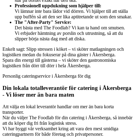
står på bordet exakt när den ska.
Professionell uppdukning som hjälper till:
Vi lämnar inte bara lådor vid dörren. Vi hjälper till att ställa
upp buffén så att den ser lika aptitretande ut som den smakar.
The "After-Party" Service:
Det bästa med The Foodlab? Vi kan ta hand om smutsen.
Vi erbjuder hämtning av porslin och utrustning, så att du
slipper börja nästa dag med att diska.
Enkelt sagt: Slipp stressen i köket – vi sköter matlagningen och
logistiken medan du fokuserar på dina gäster i Åkersberga.
Spara din energi till gästerna – vi sköter den gastronomiska
logistiken från dörr till dörr i hela Åkersberga.
Personlig cateringservice i Åkersberga för dig
Din lokala totalleverantör för catering i Åkersberga
- Vi löser mer än bara maten
Att välja en lokal leverantör handlar om mer än bara korta
transporter.
När du väljer The Foodlab för din catering i Åkersberga, så innebär
att du köper dig fri från logistisk stress.
Vi har byggt vår verksamhet kring att vara den mest smidiga
cateringpartnern för både företag och privatpersoner.