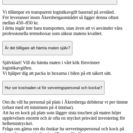
Vi tillämpar en transparent logistikavgift baserad på avstånd.
För leveranser inom Åkersbergaområdet så ligger denna oftast
mellan 450–850 kr.
I detta ingår inte bara transporten, utan även att vi använder våra
professionella termoboxar som säkrar matens kvalitet.
Är det billigare att hämta maten själv?
Självklart! Vill du hämta maten i vårt kök försvinner
logistikavgiften.
Vi hjälper dig att packa in boxarna i bilen på ett säkert sätt.
Hur ser kostnaden ut för serveringspersonal och kockar?
Om du vill ha personal på plats i Åkersberga debiterar vi per timme
(oftast med ett minimum på 4 timmar).
Att ha en kock på plats som lägger sista touchen på maten höjer
upplevelsen enormt och är ofta en mycket prisvärd investering för
helhetsintrycket.
Fråga oss gärna om du önskar ha serveringspersonal och kock på