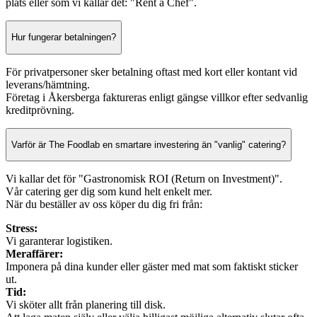
plats eller som vi kallar det: "Rent a Chef".
Hur fungerar betalningen?
För privatpersoner sker betalning oftast med kort eller kontant vid
leverans/hämtning.
Företag i Åkersberga faktureras enligt gängse villkor efter sedvanlig
kreditprövning.
Varför är The Foodlab en smartare investering än "vanlig" catering?
Vi kallar det för "Gastronomisk ROI (Return on Investment)".
Vår catering ger dig som kund helt enkelt mer.
När du beställer av oss köper du dig fri från:
Stress:
Vi garanterar logistiken.
Meraffärer:
Imponera på dina kunder eller gäster med mat som faktiskt sticker
ut.
Tid:
Vi sköter allt från planering till disk.