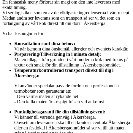
En fantastisk meny förlorar sin magi om den inte levereras med
exakt timing.
Vi ser logistiken som en av de viktigaste ingredienserna i vårt recept.
Medan andra ser leverans som en transport så ser vi det som en
förlängning av vårt kök direkt till din dörr i Åkersberga.
Vi har lösningarna för:
Konsultation runt dina behov:
Vi går igenom dina önskemål, allergier och eventets karaktär.
Preparering/Tillverkning in i minsta detalj:
Maten tillagas från grunden i vårt moderna kök med fokus på
textur och smak för din tillställning i Åkersbergaområdet.
Temperaturkontrollerad transport direkt till dig i
Åkersberga:
Vi använder specialanpassade fordon och professionella
termoboxar som garanterar att:
- Den varma maten är rykande het
- Den kalla maten är krispigt fräsch vid ankomst
Punktlighetsgaranti för din tillställning/event:
Vi känner till varenda genväg i Åkersberga.
Oavsett om leveransen ska till ett kontor i centrala Åkersberga
eller en festlokal i Åkersbergaområdet så ser vi till att maten