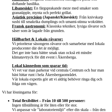
doftande basilika.
Libanesiskt:
En färgsprakande meze med smaker som
granatäpple, mynta och perfekt grillat.
Asiatisk precision
(Japanskt/Kinesiskt)
: Från knivskarp
sushi till smakrika dumplings och umami-stinna wokrätter.
Fransk gastronomi:
Klassiska tekniker, lyxiga råvaror och
såser som är lagade från grunden.
Hållbarhet & Lokala råvaror:
Vi prioriterar säsongens råvaror och samarbetar med lokala
producenter där det är möjligt.
Det ger inte bara bättre smak utan också ett mindre
klimatavtryck för ditt event i Åkersberga.
Lokal kännedom som sparar tid:
Vi vet var man parkerar vid centrala Centrum och hur man
bäst hittar runt i hela Åkersbergaområdet.
Vår lokala expertis gör att vi aldrig behöver ringa dig och
fråga om vägen.
Vi har lösningarna för:
Total flexibilitet – Från 10 till 500 personer:
Ingen tillställning är för liten eller för stor.
Vi anpassar vår "laboratoriemiljö" efter din skala – från den