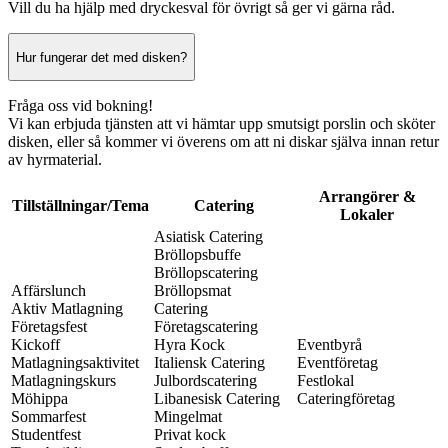
Vill du ha hjälp med dryckesval för övrigt så ger vi gärna råd.
Hur fungerar det med disken?
Fråga oss vid bokning!
Vi kan erbjuda tjänsten att vi hämtar upp smutsigt porslin och sköter
disken, eller så kommer vi överens om att ni diskar själva innan retur
av hyrmaterial.
Arrangörer &
Tillställningar/Tema
Catering
Lokaler
Asiatisk Catering
Bröllopsbuffe
Bröllopscatering
Affärslunch
Bröllopsmat
Aktiv Matlagning
Catering
Företagsfest
Företagscatering
Kickoff
Hyra Kock
Eventbyrå
Matlagningsaktivitet
Italiensk Catering
Eventföretag
Matlagningskurs
Julbordscatering
Festlokal
Möhippa
Libanesisk Catering
Cateringföretag
Sommarfest
Mingelmat
Studentfest
Privat kock