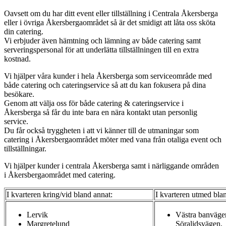
Oavsett om du har ditt event eller tillställning i Centrala Åkersberga
eller i övriga Åkersbergaområdet så är det smidigt att låta oss sköta
din catering.
Vi erbjuder även hämtning och lämning av både catering samt
serveringspersonal för att underlätta tillställningen till en extra
kostnad.
Vi hjälper våra kunder i hela Åkersberga som serviceområde med
både catering och cateringservice så att du kan fokusera på dina
besökare.
Genom att välja oss för både catering & cateringservice i
Åkersberga så får du inte bara en nära kontakt utan personlig
service.
Du får också tryggheten i att vi känner till de utmaningar som
catering i Åkersbergaområdet möter med vana från otaliga event och
tillställningar.
Vi hjälper kunder i centrala Åkersberga samt i närliggande områden
i Åkersbergaområdet med catering.
I kvarteren kring/vid bland annat:
I kvarteren utmed bla
Lervik
Västra banväge
Margretelund
Söralidsvägen,