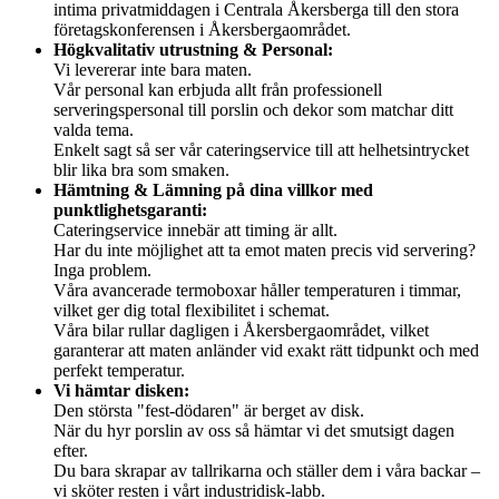
intima privatmiddagen i Centrala Åkersberga till den stora
företagskonferensen i Åkersbergaområdet.
Högkvalitativ utrustning & Personal:
Vi levererar inte bara maten.
Vår personal kan erbjuda allt från professionell
serveringspersonal till porslin och dekor som matchar ditt
valda tema.
Enkelt sagt så ser vår cateringservice till att helhetsintrycket
blir lika bra som smaken.
Hämtning & Lämning på dina villkor med
punktlighetsgaranti:
Cateringservice innebär att timing är allt.
Har du inte möjlighet att ta emot maten precis vid servering?
Inga problem.
Våra avancerade termoboxar håller temperaturen i timmar,
vilket ger dig total flexibilitet i schemat.
Våra bilar rullar dagligen i Åkersbergaområdet, vilket
garanterar att maten anländer vid exakt rätt tidpunkt och med
perfekt temperatur.
Vi hämtar disken:
Den största "fest-dödaren" är berget av disk.
När du hyr porslin av oss så hämtar vi det smutsigt dagen
efter.
Du bara skrapar av tallrikarna och ställer dem i våra backar –
vi sköter resten i vårt industridisk-labb.