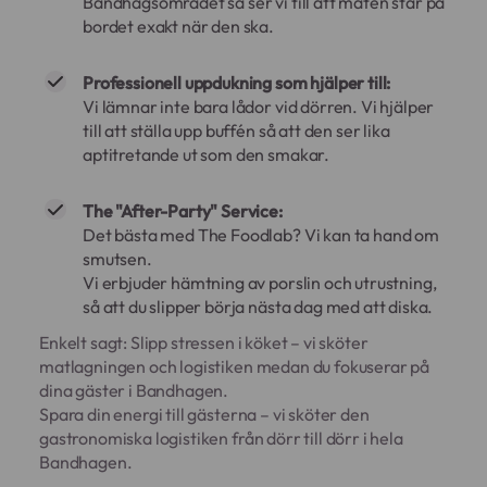
Bandhagsområdet så ser vi till att maten står på
bordet exakt när den ska.
Professionell uppdukning som hjälper till:
Vi lämnar inte bara lådor vid dörren. Vi hjälper
till att ställa upp buffén så att den ser lika
aptitretande ut som den smakar.
The "After-Party" Service:
Det bästa med The Foodlab? Vi kan ta hand om
smutsen.
Vi erbjuder hämtning av porslin och utrustning,
så att du slipper börja nästa dag med att diska.
Enkelt sagt: Slipp stressen i köket – vi sköter
matlagningen och logistiken medan du fokuserar på
dina gäster i Bandhagen.
Spara din energi till gästerna – vi sköter den
gastronomiska logistiken från dörr till dörr i hela
Bandhagen.