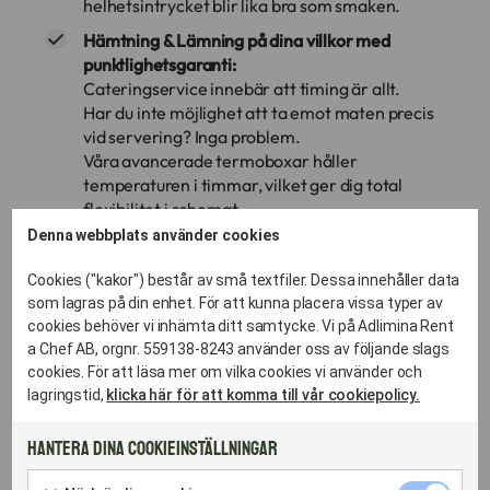
helhetsintrycket blir lika bra som smaken.
Hämtning & Lämning på dina villkor med
punktlighetsgaranti:
Cateringservice innebär att timing är allt.
Har du inte möjlighet att ta emot maten precis
vid servering? Inga problem.
Våra avancerade termoboxar håller
temperaturen i timmar, vilket ger dig total
flexibilitet i schemat.
Våra bilar rullar dagligen i Bandhagsområdet,
Denna webbplats använder cookies
vilket garanterar att maten anländer vid exakt
rätt tidpunkt och med perfekt temperatur.
Cookies ("kakor") består av små textfiler. Dessa innehåller data
som lagras på din enhet. För att kunna placera vissa typer av
Vi hämtar disken:
cookies behöver vi inhämta ditt samtycke. Vi på Adlimina Rent
Den största "fest-dödaren" är berget av disk.
a Chef AB, orgnr. 559138-8243 använder oss av följande slags
När du hyr porslin av oss så hämtar vi det
cookies. För att läsa mer om vilka cookies vi använder och
smutsigt dagen efter.
lagringstid,
klicka här för att komma till vår cookiepolicy.
Du bara skrapar av tallrikarna och ställer dem i
våra backar – vi sköter resten i vårt industridisk-
Hantera dina cookieinställningar
labb.
Nödvändig