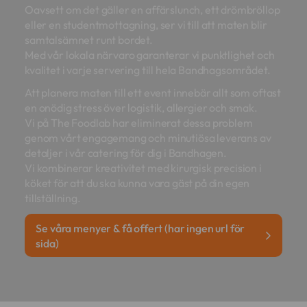
Oavsett om det gäller en affärslunch, ett drömbröllop
eller en studentmottagning, ser vi till att maten blir
samtalsämnet runt bordet.
Med vår lokala närvaro garanterar vi punktlighet och
kvalitet i varje servering till hela Bandhagsområdet.
Att planera maten till ett event innebär allt som oftast
en onödig stress över logistik, allergier och smak.
Vi på The Foodlab har eliminerat dessa problem
genom vårt engagemang och minutiösa leverans av
detaljer i vår catering för dig i Bandhagen.
Vi kombinerar kreativitet med kirurgisk precision i
köket för att du ska kunna vara gäst på din egen
tillställning.
Se våra menyer & få offert (har ingen url för
sida)