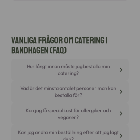
Vanliga frågor om catering i
Bandhagen (FAQ)
Hur långt innan måste jag beställa min
catering?
För mindre beställningar som luncher eller
Vad är det minsta antalet personer man kan
mötesmat brukar vi behöva din order minst 3
beställa för?
arbetsdagar i förväg.
För större tillställningar som bröllop,
Vår grundregel är minst 10 portioner per rätt,
Kan jag få specialkost för allergiker och
företagsevent eller 50-årsfester behöver vi ca
men detta kan variera beroende på menyval.
veganer?
10 arbetsdagars framförhållning för att
Hör av dig så ser vi vad vi kan laborera fram för
garantera råvaror och logistik.
just ditt sällskap.
Självklart. Gastronomisk precision innebär att
Kan jag ändra min beställning efter att jag lagt
alla ska kunna njuta av maten.
den?