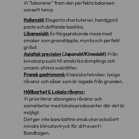
Vi "laborerar" fram den perfekta balansen
oavsett tema:
Italienskt:
Eleganta charkuterier, handgjord
pasta och doftande basilika.
Libanesiskt:
En färgsprakande meze med
smaker som granatäpple, mynta och perfekt
grillat.
Asiatisk precision
(Japanskt/Kinesiskt)
: Från
knivskarp sushi till smakrika dumplings och
umami-stinna wokrätter.
Fransk gastronomi:
Klassiska tekniker, lyxiga
råvaror och såser som är lagade från grunden.
Hållbarhet & Lokala råvaror:
Vi prioriterar säsongens råvaror och
samarbetar med lokala producenter där det är
möjligt.
Det ger inte bara bättre smak utan också ett
mindre klimatavtryck för ditt event i
Bandhagen.