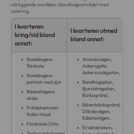
närliggande områden i Bandhagsområdet med
catering.
I kvarteren
I kvarteren utmed
kring/vid bland
bland annat:
annat:
Bandängens
Almnäsvägen,
förskola
Askersgata,
Askersundsgatan,
Bandängens
parklek med djur
Bandhagsplan,
Bjursätragatan,
Bäckahagens
Barbogränd,
skola
Bäverbäcksgränd,
Fritidshemmet
Dillnäsvägen,
Robin Hood
Edestavägen,
Förskolan Otto
Ervallakroken,
Trollesundsskogen