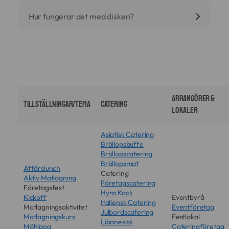
Hur fungerar det med disken?
Arrangörer &
Tillställningar/Tema
Catering
Lokaler
Asiatisk Catering
Bröllopsbuffe
Bröllopscatering
Bröllopsmat
Affärslunch
Catering
Aktiv Matlagning
Företagscatering
Företagsfest
Hyra Kock
Kickoff
Eventbyrå
Italiensk Catering
Matlagningsaktivitet
Eventföretag
Julbordscatering
Matlagningskurs
Festlokal
Libanesisk
Möhippa
Cateringföretag