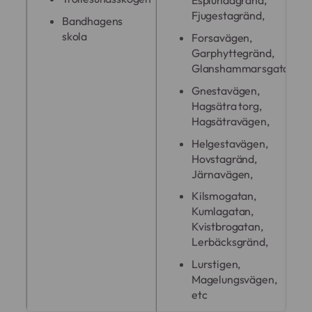
Esplundagränd,
Fjugestagränd,
Bandhagens
skola
Forsavägen,
Garphyttegränd,
Glanshammarsgatan,
Gnestavägen,
Hagsätra torg,
Hagsätravägen,
Helgestavägen,
Hovstagränd,
Järnavägen,
Kilsmogatan,
Kumlagatan,
Kvistbrogatan,
Lerbäcksgränd,
Lurstigen,
Magelungsvägen,
etc