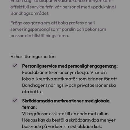
Enkelt sagt så skapar vi välsmakande menyer samt
effektfull service från vår personal med uppdukning i
Bandhagsområdet.
Fråga oss gärna om att boka professionell
serveringspersonal samt porslin och dekor som
passar din tillställnings tema.
Vi har lösningarna för:
Personlig service med personligt engagemang:
Foodlab är inte en anonym kedja. Vi är din
lokala, kreativa matkreatör som brinner för att
Bandhagens näringsliv och privatpersoner ska
äta bättre.
Skräddarsydda matkreationer med globala
teman:
Vi begränsar oss inte till en enda matkultur.
Hos oss kan du beställa skräddarsydda menyer
baserade på världens mest älskade kök.