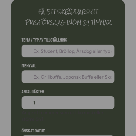
FÅ ETT SKRÄDDARSYTT
PRISFÖRSLAG INOM 24 TIMMAR
Tema / Typ av tillställning
Menyval
Antal gäster
Ange ett nummer som är lika med eller
större än
1
.
Önskat datum