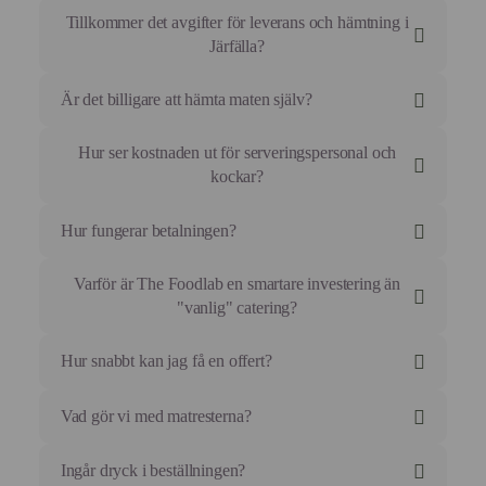
omnejd. Självklart går det även bra att hämta din
Tillkommer det avgifter för leverans och hämtning i
beställning direkt hos oss om du föredrar det.
Järfälla?
Är det billigare att hämta maten själv?
Hur ser kostnaden ut för serveringspersonal och
kockar?
Hur fungerar betalningen?
Varför är The Foodlab en smartare investering än
"vanlig" catering?
Hur snabbt kan jag få en offert?
Vad gör vi med matresterna?
Ingår dryck i beställningen?