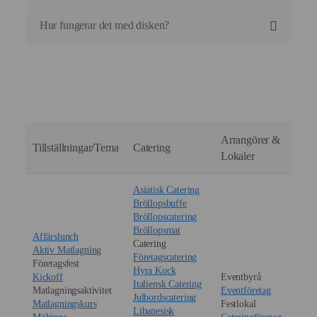
Hur fungerar det med disken?
Arrangörer &
Tillställningar/Tema
Catering
Lokaler
Asiatisk Catering
Bröllopsbuffe
Bröllopscatering
Bröllopsmat
Affärslunch
Catering
Aktiv Matlagning
Företagscatering
Företagsfest
Hyra Kock
Kickoff
Eventbyrå
Italiensk Catering
Matlagningsaktivitet
Eventföretag
Julbordscatering
Matlagningskurs
Festlokal
Libanesisk