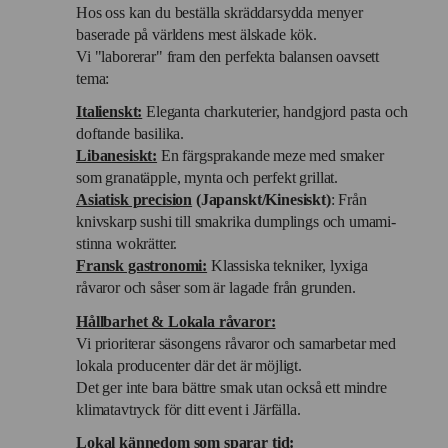
Hos oss kan du beställa skräddarsydda menyer
baserade på världens mest älskade kök.
Vi "laborerar" fram den perfekta balansen oavsett
tema:
Italienskt:
Eleganta charkuterier, handgjord pasta och
doftande basilika.
Libanesiskt:
En färgsprakande meze med smaker
som granatäpple, mynta och perfekt grillat.
Asiatisk precision
(Japanskt/Kinesiskt)
: Från
knivskarp sushi till smakrika dumplings och umami-
stinna wokrätter.
Fransk gastronomi:
Klassiska tekniker, lyxiga
råvaror och såser som är lagade från grunden.
Hållbarhet & Lokala råvaror:
Vi prioriterar säsongens råvaror och samarbetar med
lokala producenter där det är möjligt.
Det ger inte bara bättre smak utan också ett mindre
klimatavtryck för ditt event i Järfälla.
Lokal kännedom som sparar tid: