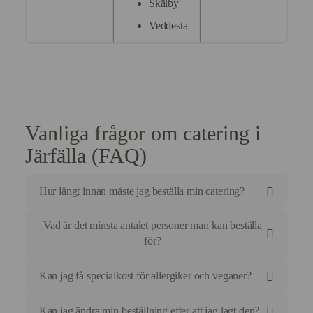
Skälby
Veddesta
Vanliga frågor om catering i
Järfälla (FAQ)
Hur långt innan måste jag beställa min catering?
För mindre beställningar som luncher eller mötesmat
Vad är det minsta antalet personer man kan beställa
brukar vi behöva din order minst 3 arbetsdagar i
för?
förväg.
För större tillställningar som bröllop, företagsevent
Vår grundregel är minst 10 portioner per rätt, men
Kan jag få specialkost för allergiker och veganer?
eller 50-årsfester behöver vi ca 10 arbetsdagars
detta kan variera beroende på menyval.
framförhållning för att garantera råvaror och logistik.
Hör av dig så ser vi vad vi kan laborera fram för just
Självklart. Gastronomisk precision innebär att alla ska
Kan jag ändra min beställning efter att jag lagt den?