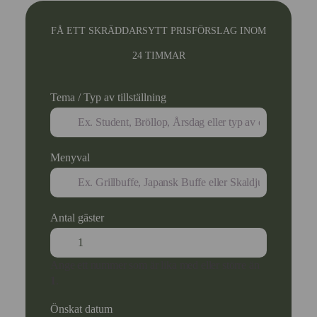
FÅ ETT SKRÄDDARSYTT PRISFÖRSLAG INOM
24 TIMMAR
Tema / Typ av tillställning
Menyval
Antal gäster
Ange ett nummer som är lika med eller större än
1
.
Önskat datum