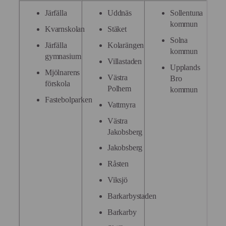
Järfälla
Uddnäs
Sollentuna
kommun
Kvarnskolan
Stäket
Solna
Järfälla
Kolarängen
kommun
gymnasium
Villastaden
Upplands
Mjölnarens
Västra
Bro
förskola
Polhem
kommun
Fastebolparken
Vattmyra
Västra
Jakobsberg
Jakobsberg
Råsten
Viksjö
Barkarbystaden
Barkarby