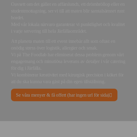
Oavsett om det gäller en affärslunch, ett drömbröllop eller en
studentmottagning, ser vi till att maten blir samtalsämnet runt
bordet.
Med vår lokala närvaro garanterar vi punktlighet och kvalitet
i varje servering till hela Järfällaområdet.
Att planera maten till ett event innebär allt som oftast en
onödig stress över logistik, allergier och smak.
Vi på The Foodlab har eliminerat dessa problem genom vårt
engagemang och minutiösa leverans av detaljer i vår catering
för dig i Järfälla.
Vi kombinerar kreativitet med kirurgisk precision i köket för
att du ska kunna vara gäst på din egen tillställning.
Se våra menyer & få offert (har ingen url för sida)