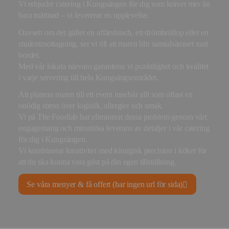
Vi erbjuder catering i Kungsängen för dig som kräver mer än
bara mättnad – vi levererar en upplevelse.
Oavsett om det gäller en affärslunch, ett drömbröllop eller en
studentmottagning, ser vi till att maten blir samtalsämnet runt
bordet.
Med vår lokala närvaro garanterar vi punktlighet och kvalitet
i varje servering till hela Kungsängsområdet.
Att planera maten till ett event innebär allt som oftast en
onödig stress över logistik, allergier och smak.
Vi på The Foodlab har eliminerat dessa problem genom vårt
engagemang och minutiösa leverans av detaljer i vår catering
för dig i Kungsängen.
Vi kombinerar kreativitet med kirurgisk precision i köket för
att du ska kunna vara gäst på din egen tillställning.
Se våra menyer & få offert (har ingen url för sida)