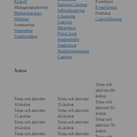
Kickoff
Eventbyrå
Italiensk Catering
Matlagningsaktivitet
Eventföretag
Julbordscatering
Matlagningskurs
Festlokal
Libanesisk
Möhippa
Cateringföretag
Catering
Sommarfest
Mingelmat
Studentfest
Privat kock
Teambuilding
Studentbuffe
Studentmat
Studentmottagning
Catering
Årsfest
Tema och
aktivitet 60-
årsfest
Tema och aktivitet
Tema och aktivitet
Tema och
10-årsfest
35-årsfest
aktivitet 65-
Tema och aktivitet
Tema och aktivitet
årsfest
15-årsfest
40-årsfest
Tema och
Tema och aktivitet
Tema och aktivitet
aktivitet 70-
20-årsfest
45-årsfest
årsfest
Tema och aktivitet
Tema och aktivitet
Tema och