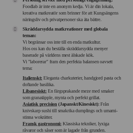
Foodlab är inte en anonym kedja. Vi är din lokala,
kreativa matkreatör som brinner för att Kungsängens
näringsliv och privatpersoner ska äta bättre.
Skräddarsydda matkreationer med globala
teman:
Vi begränsar oss inte till en enda matkultur.
Hos oss kan du beställa skräddarsydda menyer
baserade på världens mest älskade kök.
Vi "laborerar" fram den perfekta balansen oavsett
tema:
Italienskt:
Eleganta charkuterier, handgjord pasta och
doftande basilika.
Libanesiskt:
En färgsprakande meze med smaker
som granatäpple, mynta och perfekt grillat.
Asiatisk precision
(Japanskt/Kinesiskt)
: Från
knivskarp sushi till smakrika dumplings och umami-
stinna wokrätter.
Fransk gastronomi:
Klassiska tekniker, lyxiga
råvaror och såser som är lagade från grunden.