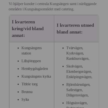
Vi hjälper kunder i centrala Kungsängen samt i närliggande
områden i Kungsängsområdet med catering.
I kvarteren
I kvarteren utmed
kring/vid bland
bland annat:
annat:
Kungsängens
Tvärvägen,
station
Kyrkvägen,
Rankhusvägen,
Lillsjötoppen
Skolvägen,
Hembygdsgården
Ekenbergsvägen,
Kungsängens kyrka
Enköpingsvägen,
Tibble torg
Björnbärsstigen,
Safirstigen,
Brunna
Diligensvägen,
Sylta
Högnäsvägen,