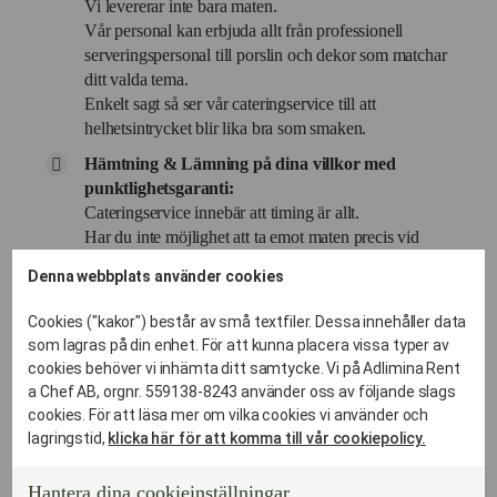
Vi levererar inte bara maten.
Vår personal kan erbjuda allt från professionell
serveringspersonal till porslin och dekor som matchar
ditt valda tema.
Enkelt sagt så ser vår cateringservice till att
helhetsintrycket blir lika bra som smaken.
Hämtning & Lämning på dina villkor med
punktlighetsgaranti:
Cateringservice innebär att timing är allt.
Har du inte möjlighet att ta emot maten precis vid
servering? Inga problem.
Denna webbplats använder cookies
Våra avancerade termoboxar håller temperaturen i
timmar, vilket ger dig total flexibilitet i schemat.
Cookies ("kakor") består av små textfiler. Dessa innehåller data
Våra bilar rullar dagligen i Kungsängsområdet, vilket
som lagras på din enhet. För att kunna placera vissa typer av
garanterar att maten anländer vid exakt rätt tidpunkt
cookies behöver vi inhämta ditt samtycke. Vi på Adlimina Rent
och med perfekt temperatur.
a Chef AB, orgnr. 559138-8243 använder oss av följande slags
cookies. För att läsa mer om vilka cookies vi använder och
Vi hämtar disken:
lagringstid,
klicka här för att komma till vår cookiepolicy.
Den största "fest-dödaren" är berget av disk.
När du hyr porslin av oss så hämtar vi det smutsigt
Hantera dina cookieinställningar
dagen efter.