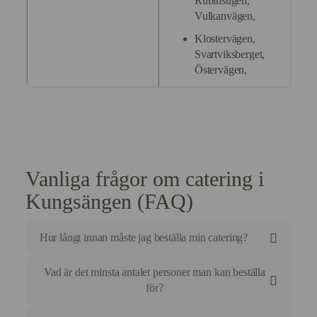
Rubinstigen,
Vulkanvägen,
Klostervägen,
Svartviksberget,
Östervägen,
Vanliga frågor om catering i
Kungsängen (FAQ)
Hur långt innan måste jag beställa min catering?
För mindre beställningar som luncher eller mötesmat
Vad är det minsta antalet personer man kan beställa
brukar vi behöva din order minst 3 arbetsdagar i
för?
förväg.
För större tillställningar som bröllop, företagsevent