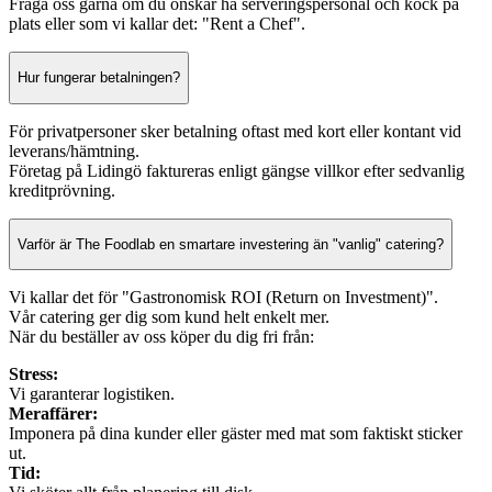
Fråga oss gärna om du önskar ha serveringspersonal och kock på
plats eller som vi kallar det: "Rent a Chef".
Hur fungerar betalningen?
För privatpersoner sker betalning oftast med kort eller kontant vid
leverans/hämtning.
Företag på Lidingö faktureras enligt gängse villkor efter sedvanlig
kreditprövning.
Varför är The Foodlab en smartare investering än "vanlig" catering?
Vi kallar det för "Gastronomisk ROI (Return on Investment)".
Vår catering ger dig som kund helt enkelt mer.
När du beställer av oss köper du dig fri från:
Stress:
Vi garanterar logistiken.
Meraffärer:
Imponera på dina kunder eller gäster med mat som faktiskt sticker
ut.
Tid: