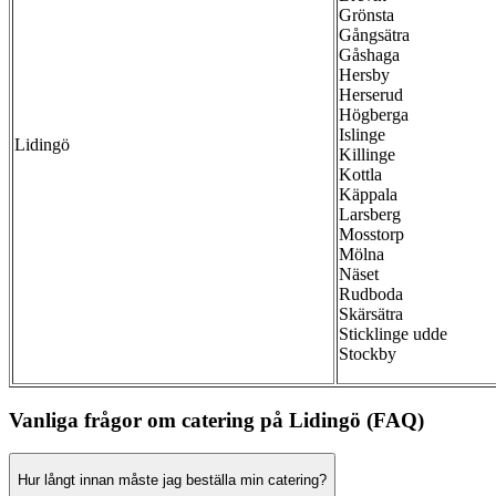
Grönsta
Gångsätra
Gåshaga
Hersby
Herserud
Högberga
Islinge
Lidingö
Killinge
Kottla
Käppala
Larsberg
Mosstorp
Mölna
Näset
Rudboda
Skärsätra
Sticklinge udde
Stockby
Vanliga frågor om catering på Lidingö (FAQ)
Hur långt innan måste jag beställa min catering?