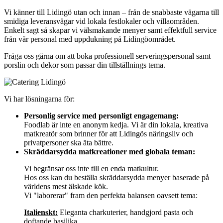
Vi känner till Lidingö utan och innan – från de snabbaste vägarna till
smidiga leveransvägar vid lokala festlokaler och villaområden.
Enkelt sagt så skapar vi välsmakande menyer samt effektfull service
från vår personal med uppdukning på Lidingöområdet.
Fråga oss gärna om att boka professionell serveringspersonal samt
porslin och dekor som passar din tillställnings tema.
Vi har lösningarna för:
Personlig service med personligt engagemang:
Foodlab är inte en anonym kedja. Vi är din lokala, kreativa
matkreatör som brinner för att Lidingös näringsliv och
privatpersoner ska äta bättre.
Skräddarsydda matkreationer med globala teman:
Vi begränsar oss inte till en enda matkultur.
Hos oss kan du beställa skräddarsydda menyer baserade på
världens mest älskade kök.
Vi "laborerar" fram den perfekta balansen oavsett tema:
Italienskt:
Eleganta charkuterier, handgjord pasta och
doftande basilika.