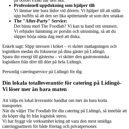
på bordet exakt när den ska.
Professionell uppdukning som hjälper till:
Vi lämnar inte bara lådor vid dörren. Vi hjälper till att ställa
upp buffén så att den ser lika aptitretande ut som den smakar.
The "After-Party" Service:
Det bästa med The Foodlab? Vi kan ta hand om smutsen.
Vi erbjuder hämtning av porslin och utrustning, så att du
slipper börja nästa dag med att diska.
Enkelt sagt: Slipp stressen i köket – vi sköter matlagningen och
logistiken medan du fokuserar på dina gäster på Lidingö.
Spara din energi till gästerna – vi sköter den gastronomiska
logistiken från dörr till dörr på hela Lidingö.
Personlig cateringservice på Lidingö för dig
Din lokala totalleverantör för catering på Lidingö-
Vi löser mer än bara maten
Att välja en lokal leverantör handlar om mer än bara korta
transporter.
När du väljer The Foodlab för din catering på Lidingö, så innebär att
du köper dig fri från logistisk stress.
Vi har byggt vår verksamhet kring att vara den mest smidiga
cateringpartnern för både företag och privatpersoner.