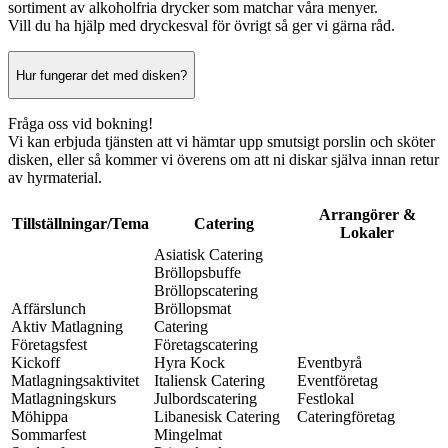
sortiment av alkoholfria drycker som matchar våra menyer.
Vill du ha hjälp med dryckesval för övrigt så ger vi gärna råd.
Hur fungerar det med disken?
Fråga oss vid bokning!
Vi kan erbjuda tjänsten att vi hämtar upp smutsigt porslin och sköter
disken, eller så kommer vi överens om att ni diskar själva innan retur
av hyrmaterial.
Arrangörer &
Tillställningar/Tema
Catering
Lokaler
Asiatisk Catering
Bröllopsbuffe
Bröllopscatering
Affärslunch
Bröllopsmat
Aktiv Matlagning
Catering
Företagsfest
Företagscatering
Kickoff
Hyra Kock
Eventbyrå
Matlagningsaktivitet
Italiensk Catering
Eventföretag
Matlagningskurs
Julbordscatering
Festlokal
Möhippa
Libanesisk Catering
Cateringföretag
Sommarfest
Mingelmat