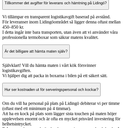
Tillkommer det avgifter för leverans och hämtning på Lidingö?
Vi tillämpar en transparent logistikavgift baserad på avstånd.
För leveranser inom Lidingöområdet så ligger denna oftast mellan
450–850 kr.
I detta ingår inte bara transporten, utan även att vi använder våra
professionella termoboxar som säkrar matens kvalitet.
Är det billigare att hämta maten själv?
Självklart! Vill du hämta maten i vårt kök försvinner
logistikavgiften.
Vi hjälper dig att packa in boxarna i bilen på ett säkert sätt.
Hur ser kostnaden ut för serveringspersonal och kockar?
Om du vill ha personal på plats på Lidingö debiterar vi per timme
(oftast med ett minimum på 4 timmar).
Att ha en kock på plats som lägger sista touchen på maten höjer
upplevelsen enormt och är ofta en mycket prisvärd investering för
helhetsintrycket.