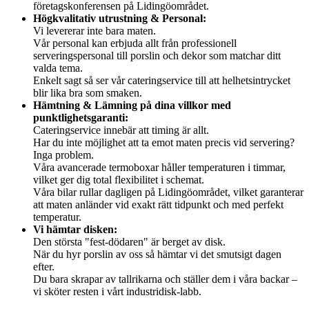
företagskonferensen på Lidingöområdet.
Högkvalitativ utrustning & Personal:
Vi levererar inte bara maten.
Vår personal kan erbjuda allt från professionell
serveringspersonal till porslin och dekor som matchar ditt
valda tema.
Enkelt sagt så ser vår cateringservice till att helhetsintrycket
blir lika bra som smaken.
Hämtning & Lämning på dina villkor med
punktlighetsgaranti:
Cateringservice innebär att timing är allt.
Har du inte möjlighet att ta emot maten precis vid servering?
Inga problem.
Våra avancerade termoboxar håller temperaturen i timmar,
vilket ger dig total flexibilitet i schemat.
Våra bilar rullar dagligen på Lidingöområdet, vilket garanterar
att maten anländer vid exakt rätt tidpunkt och med perfekt
temperatur.
Vi hämtar disken:
Den största "fest-dödaren" är berget av disk.
När du hyr porslin av oss så hämtar vi det smutsigt dagen
efter.
Du bara skrapar av tallrikarna och ställer dem i våra backar –
vi sköter resten i vårt industridisk-labb.