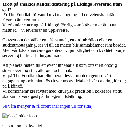
Trött på smaklös standardcatering på Lidingö levererad utan
själ?
På The Foodlab förvandlar vi matlagning till en vetenskap där
råvaran är i centrum.
Vi erbjuder catering på Lidingö för dig som kräver mer än bara
mättnad – vi levererar en upplevelse.
Oavsett om det gäller en affärslunch, ett drömbröllop eller en
studentmottagning, ser vi till att maten blir samtalsämnet runt bordet.
Med vår lokala närvaro garanterar vi punktlighet och kvalitet i varje
servering till hela Lidingöområdet.
Att planera maten till ett event innebär allt som oftast en onödig
stress över logistik, allergier och smak.
Vi på The Foodlab har eliminerat dessa problem genom vårt
engagemang och minutiösa leverans av detaljer i vår catering för dig
på Lidingö.
Vi kombinerar kreativitet med kirurgisk precision i köket för att du
ska kunna vara gäst på din egen tillställning.
Se våra menyer & få offert (har ingen url för sida)
Gastronomisk kvalitet