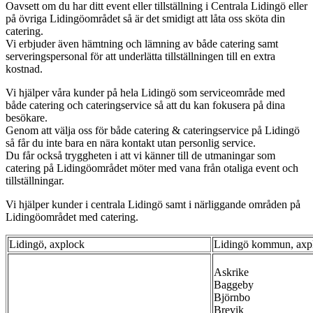
Oavsett om du har ditt event eller tillställning i Centrala Lidingö eller
på övriga Lidingöområdet så är det smidigt att låta oss sköta din
catering.
Vi erbjuder även hämtning och lämning av både catering samt
serveringspersonal för att underlätta tillställningen till en extra
kostnad.
Vi hjälper våra kunder på hela Lidingö som serviceområde med
både catering och cateringservice så att du kan fokusera på dina
besökare.
Genom att välja oss för både catering & cateringservice på Lidingö
så får du inte bara en nära kontakt utan personlig service.
Du får också tryggheten i att vi känner till de utmaningar som
catering på Lidingöområdet möter med vana från otaliga event och
tillställningar.
Vi hjälper kunder i centrala Lidingö samt i närliggande områden på
Lidingöområdet med catering.
Lidingö, axplock
Lidingö kommun, axp
Askrike
Baggeby
Björnbo
Brevik