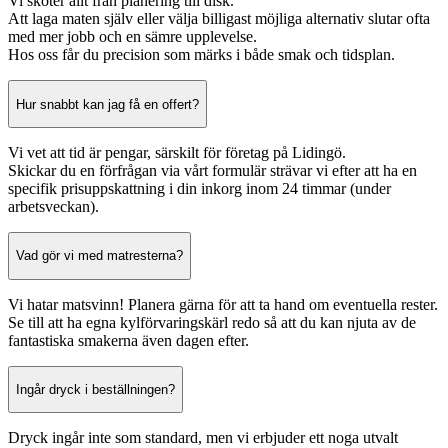
Vi sköter allt från planering till disk.
Att laga maten själv eller välja billigast möjliga alternativ slutar ofta
med mer jobb och en sämre upplevelse.
Hos oss får du precision som märks i både smak och tidsplan.
Hur snabbt kan jag få en offert?
Vi vet att tid är pengar, särskilt för företag på Lidingö.
Skickar du en förfrågan via vårt formulär strävar vi efter att ha en
specifik prisuppskattning i din inkorg inom 24 timmar (under
arbetsveckan).
Vad gör vi med matresterna?
Vi hatar matsvinn! Planera gärna för att ta hand om eventuella rester.
Se till att ha egna kylförvaringskärl redo så att du kan njuta av de
fantastiska smakerna även dagen efter.
Ingår dryck i beställningen?
Dryck ingår inte som standard, men vi erbjuder ett noga utvalt