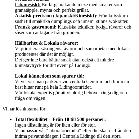
Libanesiskt:
En färgsprakande meze med smaker som
granatäpple, mynta och perfekt grillat.
Asiatisk precision
(Japanskt/Kinesiskt)
: Från knivskarp
sushi till smakrika dumplings och umami-stinna wokrätter.
Fransk gastronomi:
Klassiska tekniker, lyxiga råvaror och
såser som är lagade från grunden.
Hållbarhet & Lokala råvaror:
Vi prioriterar säsongens råvaror och samarbetar med lokala
producenter där det är möjligt.
Det ger inte bara bättre smak utan också ett mindre
klimatavtryck för ditt event på Lidingö.
Lokal kännedom som sparar tid:
Vi vet var man parkerar vid centrala Centrum och hur man
bäst hittar runt på hela Lidingöområdet.
Vår lokala expertis gör att vi aldrig behöver ringa dig och
fråga om vägen.
Vi har lösningarna för:
Total flexibilitet – Från 10 till 500 personer:
Ingen tillställning är för liten eller för stor.
Vi anpassar vår "laboratoriemiljö" efter din skala – från den
intima privatmiddagen i Centrala Lidingö till den stora