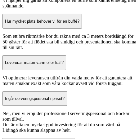
Vi hjälper dig gärna att komponera en buffé som känns enhetlig men
spännande.
Hur mycket plats behöver vi för en buffé?
Som ett bra riktmärke bör du räkna med ca 3 meters bordslängd för
50 gäster för att flödet ska bli smidigt och presentationen ska komma
till sin rätt.
Levereras maten varm eller kall?
Vi optimerar leveransen utifrån din valda meny för att garantera att
maten smakar exakt som våra kockar avsett vid första tuggan:
Ingår serveringspersonal i priset?
Nej, men vi erbjuder professionell serveringspersonal och kockar
som tillval.
Det är ofta en mycket god investering för att du som värd på
Lidingö ska kunna slappna av helt.