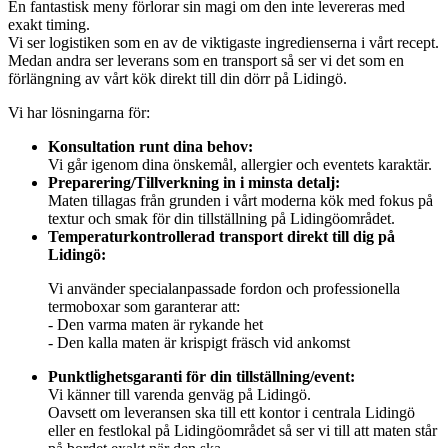
En fantastisk meny förlorar sin magi om den inte levereras med
exakt timing.
Vi ser logistiken som en av de viktigaste ingredienserna i vårt recept.
Medan andra ser leverans som en transport så ser vi det som en
förlängning av vårt kök direkt till din dörr på Lidingö.
Vi har lösningarna för:
Konsultation runt dina behov:
Vi går igenom dina önskemål, allergier och eventets karaktär.
Preparering/Tillverkning in i minsta detalj:
Maten tillagas från grunden i vårt moderna kök med fokus på
textur och smak för din tillställning på Lidingöområdet.
Temperaturkontrollerad transport direkt till dig på
Lidingö:
Vi använder specialanpassade fordon och professionella
termoboxar som garanterar att:
- Den varma maten är rykande het
- Den kalla maten är krispigt fräsch vid ankomst
Punktlighetsgaranti för din tillställning/event:
Vi känner till varenda genväg på Lidingö.
Oavsett om leveransen ska till ett kontor i centrala Lidingö
eller en festlokal på Lidingöområdet så ser vi till att maten står