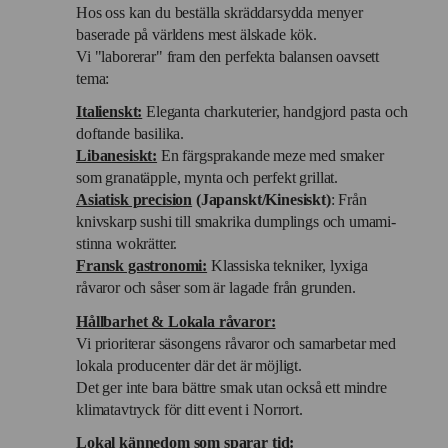
Hos oss kan du beställa skräddarsydda menyer
baserade på världens mest älskade kök.
Vi "laborerar" fram den perfekta balansen oavsett
tema:
Italienskt:
Eleganta charkuterier, handgjord pasta och
doftande basilika.
Libanesiskt:
En färgsprakande meze med smaker
som granatäpple, mynta och perfekt grillat.
Asiatisk precision
(Japanskt/Kinesiskt)
: Från
knivskarp sushi till smakrika dumplings och umami-
stinna wokrätter.
Fransk gastronomi:
Klassiska tekniker, lyxiga
råvaror och såser som är lagade från grunden.
Hållbarhet & Lokala råvaror:
Vi prioriterar säsongens råvaror och samarbetar med
lokala producenter där det är möjligt.
Det ger inte bara bättre smak utan också ett mindre
klimatavtryck för ditt event i Norrort.
Lokal kännedom som sparar tid: