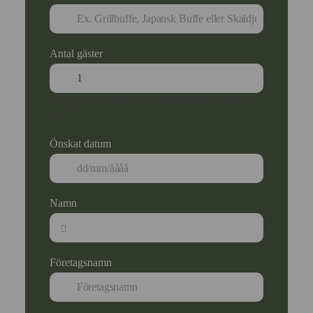
Antal gäster
Ange ett nummer som är lika med eller större än
1
.
Önskat datum
Namn
Företagsnamn