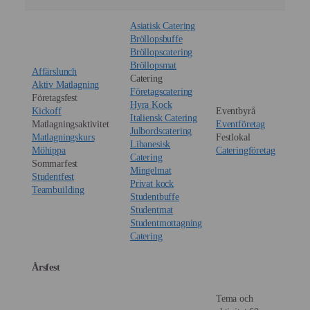
Asiatisk Catering
Bröllopsbuffe
Bröllopscatering
Bröllopsmat
Affärslunch
Catering
Aktiv Matlagning
Företagscatering
Företagsfest
Hyra Kock
Kickoff
Eventbyrå
Italiensk Catering
Matlagningsaktivitet
Eventföretag
Julbordscatering
Matlagningskurs
Festlokal
Libanesisk
Möhippa
Cateringföretag
Catering
Sommarfest
Mingelmat
Studentfest
Privat kock
Teambuilding
Studentbuffe
Studentmat
Studentmottagning
Catering
Årsfest
Tema och