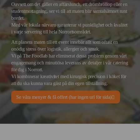
Oavsett om det gäller en affärslunch, ett drömbröllop eller en
studentmottagning, ser vi till att maten blir samtalsämnet runt
bordet.
Med vår lokala närvaro garanterar vi punktlighet och kvalitet
i varje servering till hela Norrortsområdet.
Att planera maten till ett event innebär allt som oftast en
onödig stress över logistik, allergier och smak.
Vi på The Foodlab har eliminerat dessa problem genom vårt
engagemang och minutiösa leverans av detaljer i vår catering
för dig i Norrort.
Vi kombinerar kreativitet med kirurgisk precision i köket för
att du ska kunna vara gäst på din egen tillställning.
Se våra menyer & få offert (har ingen url för sida)