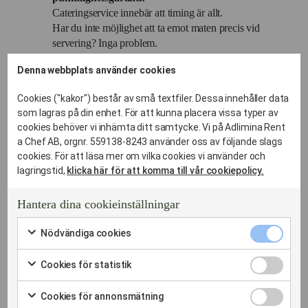
Cateringservice innebär att timing är allt.
Har du inte möjlighet att ta emot maten precis vid
servering? Inga problem.
Våra avancerade termoboxar håller temperaturen i
Denna webbplats använder cookies
timmar, vilket ger dig total flexibilitet i schemat.
Våra bilar rullar dagligen i Norrortsområdet, vilket
Cookies ("kakor") består av små textfiler. Dessa innehåller data
garanterar att maten anländer vid exakt rätt tidpunkt
som lagras på din enhet. För att kunna placera vissa typer av
och med perfekt temperatur.
cookies behöver vi inhämta ditt samtycke. Vi på Adlimina Rent
Vi hämtar disken:
a Chef AB, orgnr. 559138-8243 använder oss av följande slags
Den största "fest-dödaren" är berget av disk.
cookies. För att läsa mer om vilka cookies vi använder och
När du hyr porslin av oss så hämtar vi det smutsigt
lagringstid,
klicka här för att komma till vår cookiepolicy.
dagen efter.
Du bara skrapar av tallrikarna och ställer dem i våra
Hantera dina cookieinställningar
backar – vi sköter resten i vårt industridisk-labb.
Nödvändi
Nödvändiga cookies
cookies
Markera
kryssruta
för
Cookies
Oavsett om du har ditt event eller tillställning i Centrala
Cookies för statistik
att
för
Markera
Norrort eller i övriga Norrortsområdet så är det smidigt att
samtycka
statistik
för
till
Cookies
låta oss sköta din catering.
Cookies för annonsmätning
kryssruta
att
användning
för