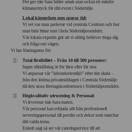
Det ger inte bara bättre smak utan också ett mindre
klimatavtryck för ditt event i Södertälje.
Lokal kännedom som sparar tid:
Vi vet var man parkerar vid centrala Centrum och hur
man bäst hittar runt i hela Södertäljeområdet.
Vår lokala expertis gör att vi aldrig behöver ringa dig
och fråga om vägen.
Vi har lösningarna för:
Total flexibilitet – Från 10 till 500 personer:
Ingen tillställning är för liten eller för stor.
Vi anpassar vår "laboratoriemiljö" efter din skala –
från den intima privatmiddagen i Centrala Södertälje
till den stora företagskonferensen i Södertäljeområdet.
Högkvalitativ utrustning & Personal:
Vi levererar inte bara maten.
Vår personal kan erbjuda allt från professionell
serveringspersonal till porslin och dekor som matchar
ditt valda tema.
Enkelt sagt så ser vår cateringservice till att