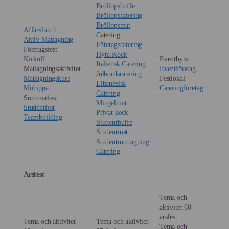
Bröllopsbuffe
Bröllopscatering
Bröllopsmat
Affärslunch
Catering
Aktiv Matlagning
Företagscatering
Företagsfest
Hyra Kock
Kickoff
Eventbyrå
Italiensk Catering
Matlagningsaktivitet
Eventföretag
Julbordscatering
Matlagningskurs
Festlokal
Libanesisk
Möhippa
Cateringföretag
Catering
Sommarfest
Mingelmat
Studentfest
Privat kock
Teambuilding
Studentbuffe
Studentmat
Studentmottagning
Catering
Årsfest
Tema och
aktivitet 60-
årsfest
Tema och aktivitet
Tema och aktivitet
Tema och