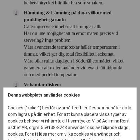
helhetsintrycket blir lika bra som smaken.
Hämtning & Lämning på dina villkor med
punktlighetsgaranti:
Cateringservice innebär att timing är allt.
Har du inte möjlighet att ta emot maten precis vid
servering? Inga problem.
Våra avancerade termoboxar håller temperaturen i
timmar, vilket ger dig total flexibilitet i schemat.
Våra bilar rullar dagligen i Södertäljeområdet, vilket
garanterar att maten anländer vid exakt rätt tidpunkt
och med perfekt temperatur.
Vi hämtar disken:
Den största "fest-dödaren" är berget av disk.
Denna webbplats använder cookies
När du hyr porslin av oss så hämtar vi det smutsigt
dagen efter.
Cookies ("kakor") består av små textfiler. Dessa innehåller data
Du bara skrapar av tallrikarna och ställer dem i våra
som lagras på din enhet. För att kunna placera vissa typer av
backar – vi sköter resten i vårt industridisk-labb.
cookies behöver vi inhämta ditt samtycke. Vi på Adlimina Rent
a Chef AB, orgnr. 559138-8243 använder oss av följande slags
cookies. För att läsa mer om vilka cookies vi använder och