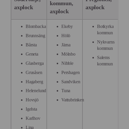
anpassade
kommun,
annonser
axplock
axplock
axplock
Blombacka
Ekeby
Botkyrka
kommun
Brunnsäng
Hölö
Nykvarns
Bårsta
Järna
kommun
Geneta
Mölnbo
Salems
Glasberga
Nibble
kommun
Grusåsen
Pershagen
Hagaberg
Sandviken
Helenelund
Tuna
Hovsjö
Vattubrinken
Igelsta
Karlhov
Lina