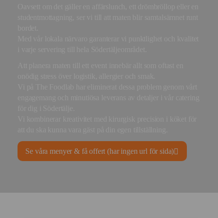
Oavsett om det gäller en affärslunch, ett drömbröllop eller en
studentmottagning, ser vi till att maten blir samtalsämnet runt
bordet.
Med vår lokala närvaro garanterar vi punktlighet och kvalitet
i varje servering till hela Södertäljeområdet.
Att planera maten till ett event innebär allt som oftast en
onödig stress över logistik, allergier och smak.
Vi på The Foodlab har eliminerat dessa problem genom vårt
engagemang och minutiösa leverans av detaljer i vår catering
för dig i Södertälje.
Vi kombinerar kreativitet med kirurgisk precision i köket för
att du ska kunna vara gäst på din egen tillställning.
Se våra menyer & få offert (har ingen url för sida)