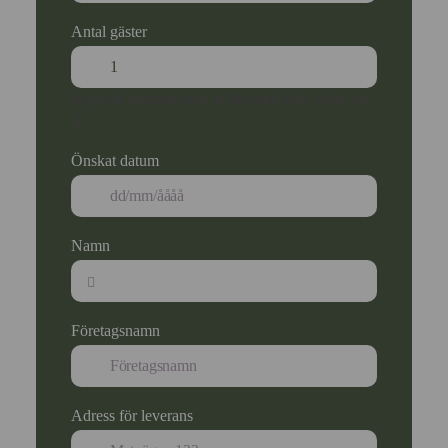
Antal gäster
Ange ett nummer som är lika med eller större än
1
.
Önskat datum
Namn
Företagsnamn
Adress för leverans