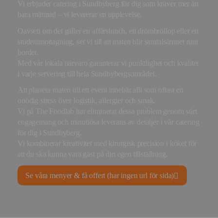
Vi erbjuder catering i Sundbyberg för dig som kräver mer än
bara mättnad – vi levererar en upplevelse.
Oavsett om det gäller en affärslunch, ett drömbröllop eller en
studentmottagning, ser vi till att maten blir samtalsämnet runt
bordet.
Med vår lokala närvaro garanterar vi punktlighet och kvalitet
i varje servering till hela Sundbybergsområdet.
Att planera maten till ett event innebär allt som oftast en
onödig stress över logistik, allergier och smak.
Vi på The Foodlab har eliminerat dessa problem genom vårt
engagemang och minutiösa leverans av detaljer i vår catering
för dig i Sundbyberg.
Vi kombinerar kreativitet med kirurgisk precision i köket för
att du ska kunna vara gäst på din egen tillställning.
Se våra menyer & få offert (har ingen url för sida)