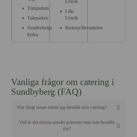
Ursvik
Tornparken
Lilla
Tuleparken
Ursvik
Sundbybergs
Brotorp/Järvastaden
kyrka
Vanliga frågor om catering i
Sundbyberg (FAQ)
Hur långt innan måste jag beställa min catering?
För mindre beställningar som luncher eller mötesmat
Vad är det minsta antalet personer man kan beställa
brukar vi behöva din order minst 3 arbetsdagar i
för?
förväg.