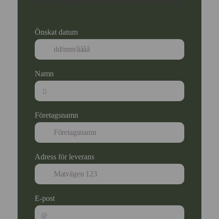
Ange ett nummer som är lika med eller större än
1
.
Önskat datum
Namn
Företagsnamn
Adress för leverans
E-post