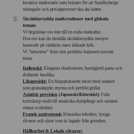
kreativa matkreatör som brinner för att Sundbybergs
näringsliv och privatpersoner ska äta bättre.
Skräddarsydda matkreationer med globala
teman:
Vi begränsar oss inte till en enda matkultur.
Hos oss kan du beställa skräddarsydda menyer
baserade på världens mest älskade kök.
Vi "laborerar" fram den perfekta balansen oavsett
tema:
Italienskt:
Eleganta charkuterier, handgjord pasta och
doftande basilika.
Libanesiskt:
En färgsprakande meze med smaker
som granatäpple, mynta och perfekt grillat.
Asiatisk precision
(Japanskt/Kinesiskt)
: Från
knivskarp sushi till smakrika dumplings och umami-
stinna wokrätter.
Fransk gastronomi:
Klassiska tekniker, lyxiga
råvaror och såser som är lagade från grunden.
Hållbarhet & Lokala råvaror: