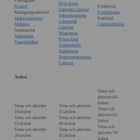
Företagsfest
Hyra Kock
Kickoff
Eventbyrå
Italiensk Catering
Matlagningsaktivitet
Eventföretag
Julbordscatering
Matlagningskurs
Festlokal
Libanesisk
Möhippa
Cateringföretag
Catering
Sommarfest
Mingelmat
Studentfest
Privat kock
Teambuilding
Studentbuffe
Studentmat
Studentmottagning
Catering
Årsfest
Tema och
aktivitet 60-
årsfest
Tema och aktivitet
Tema och aktivitet
Tema och
10-årsfest
35-årsfest
aktivitet 65-
Tema och aktivitet
Tema och aktivitet
årsfest
15-årsfest
40-årsfest
Tema och
Tema och aktivitet
Tema och aktivitet
aktivitet 70-
20-årsfest
45-årsfest
årsfest