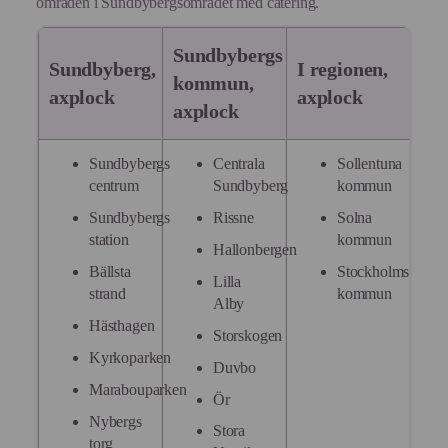
områden i Sundbybergsområdet med catering.
Sundbybergs
Sundbyberg,
I regionen,
kommun,
axplock
axplock
axplock
Sundbybergs
Centrala
Sollentuna
centrum
Sundbyberg
kommun
Sundbybergs
Rissne
Solna
station
kommun
Hallonbergen
Bällsta
Stockholms
Lilla
strand
kommun
Alby
Hästhagen
Storskogen
Kyrkoparken
Duvbo
Marabouparken
Ör
Nybergs
Stora
torg