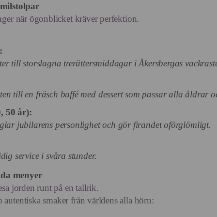
 milstolpar
nger när ögonblicket kräver perfektion.
:
r till storslagna trerättersmiddagar i Åkersbergas vackraste 
n till en fräsch buffé med dessert som passar alla åldrar oc
, 50 år):
lar jubilarens personlighet och gör firandet oförglömligt.
dig service i svåra stunder.
dda menyer
sa jorden runt på en tallrik.
 autentiska smaker från världens alla hörn: