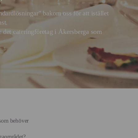
dardlösningar" bakom oss för att istället
st.
är det cateringföretag i Åkersberga som
a som behöver
rgaområdet?