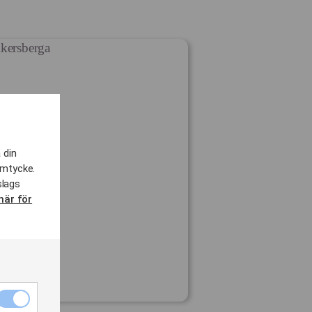
 din
amtycke.
slags
här för
Nödvändiga
cookies