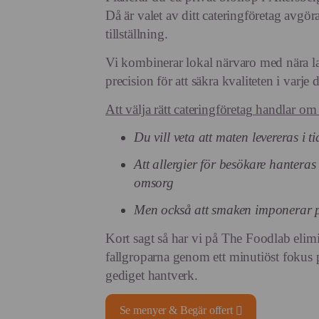
Då är valet av ditt cateringföretag avgöra
tillställning.
Vi kombinerar lokal närvaro med nära l
precision för att säkra kvaliteten i varje d
Att välja rätt cateringföretag handlar om
Du vill veta att maten levereras i t
Att allergier för besökare hantera
omsorg
Men också att smaken imponerar p
Kort sagt så har vi på The Foodlab elimi
fallgroparna genom ett minutiöst fokus p
gediget hantverk.
Se menyer & Begär offert