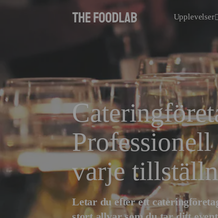
Upplevelser
Cateringföre
Professionell
varje tillställ
Letar du efter ett cateringföreta
stort allvar som du tar ditt even