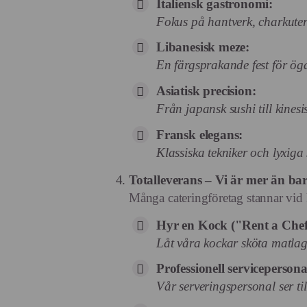
Italiensk gastronomi:
Fokus på hantverk, charkuter
Libanesisk meze:
En färgsprakande fest för ö
Asiatisk precision:
Från japansk sushi till kine
Fransk elegans:
Klassiska tekniker och lyxiga
Totalleverans – Vi är mer än ba
Många cateringföretag stannar vid 
Hyr en Kock ("Rent a Chef
Låt våra kockar sköta matlagn
Professionell servicepersona
Vår serveringspersonal ser til