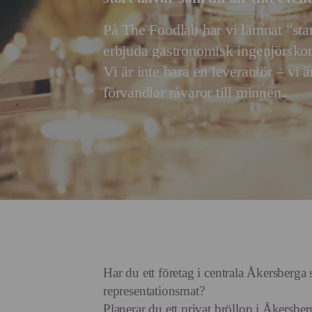
På The Foodlab har vi lämnat "stan
erbjuda gastronomisk ingenjörskon
Vi är inte bara en leverantör – vi 
förvandlar råvaror till minnen.
Har du ett företag i centrala Åkersberg
representationsmat?
Planerar du ett privat bröllop i Åkersbe