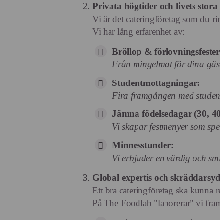
Privata högtider och livets stora
Vi är det cateringföretag som du ri
Vi har lång erfarenhet av:
Bröllop & förlovningsfester
Från mingelmat för dina gäste
Studentmottagningar:
Fira framgången med studente
Jämna födelsedagar (30, 40
Vi skapar festmenyer som speg
Minnesstunder:
Vi erbjuder en värdig och smi
Global expertis och skräddarsy
Ett bra cateringföretag ska kunna re
På The Foodlab "laborerar" vi fram