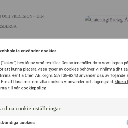
OCH PRECISION – DIN
RSBERGA
 som ditt
webbplats använder cookies
("kakor") består av små textfiler. Dessa innehåller data som lagras på
ör att kunna placera vissa typer av cookies behöver vi inhämta ditt s
limina Rent a Chef AB, orgnr. 559138-8243 använder oss av följande 
 För att läsa mer om vilka cookies vi använder och lagringstid,
klicka 
 färre som fungerar som en
ma till vår cookiepolicy.
olm så arbetar vi med ett
a dina cookieinställningar
öretag för dig i Åkersberga.
t som kräver djupt
dvändiga cookies
logistisk kontroll.