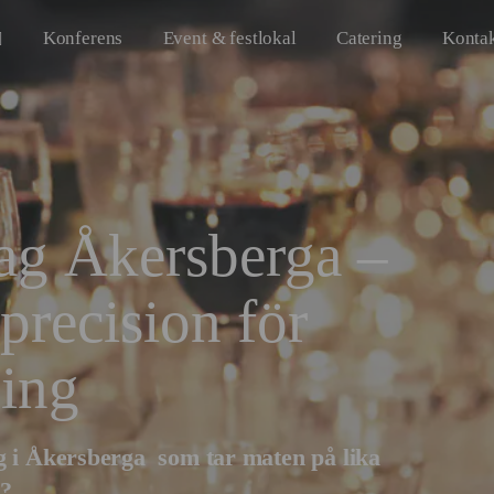
Konferens
Event & festlokal
Catering
Konta
tag Åkersberga –
 precision för
ning
g i
Åkersberga
som tar maten på lika
t?