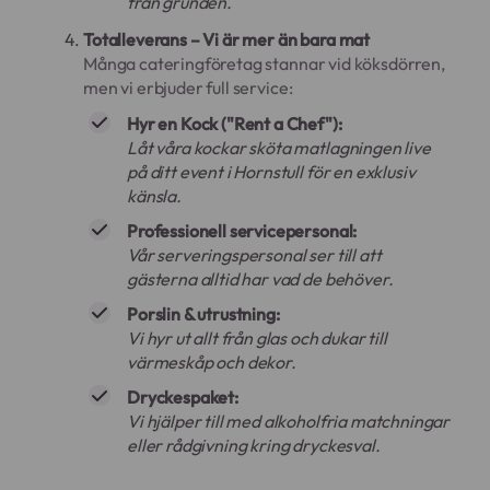
från grunden.
Totalleverans – Vi är mer än bara mat
Många cateringföretag stannar vid köksdörren,
men vi erbjuder full service:
Hyr en Kock ("Rent a Chef"):
Låt våra kockar sköta matlagningen live
på ditt event i Hornstull för en exklusiv
känsla.
Professionell servicepersonal:
Vår serveringspersonal ser till att
gästerna alltid har vad de behöver.
Porslin & utrustning:
Vi hyr ut allt från glas och dukar till
värmeskåp och dekor.
Dryckespaket:
Vi hjälper till med alkoholfria matchningar
eller rådgivning kring dryckesval.