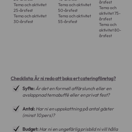
årsfest
Tema och aktivitet
Tema och aktivitet
En kock på plats kan göra justeringar i
Tema och
25-årsfest
50-årsfest
realtid med en expertis som en
aktivitet 75-
Tema och aktivitet
Tema och aktivitet
färdigpackad låda aldrig kan match
årsfest
30-årsfest
55-årsfest
Tema och
aktivitet 80-
årsfest
Checklista: Är ni redo att boka ert cateringföretag?
Syfte:
Är det en formell affärslunch eller en
avslappnad temabuffé eller en privat fest?
Antal:
Har ni en uppskattning på antal gäster
(minst 10 pers)?
Budget:
Har ni en ungefärlig prisbild ni vill hålla