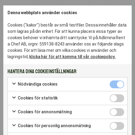
Att välja ett lokalt förankrat cateringföretag handlar
Denna webbplats använder cookies
om trygghet.
Vi är inte en anonym kedja utan vi är din partner som
Cookies ("kakor") består av små textfiler. Dessa innehåller data
brinner för att Hornstulls näringsliv och
som lagras på din enhet. För att kunna placera vissa typer av
privatpersoner ska äta bättre.
cookies behöver vi inhämta ditt samtycke. Vi på Adlimina Rent
a Chef AB, orgnr. 559138-8243 använder oss av följande slags
cookies. För att läsa mer om vilka cookies vi använder och
lagringstid,
klicka här för att komma till vår cookiepolicy.
Lokal expertis:
Hantera dina cookieinställningar
Vi känner till lokala festlokaler och
företagsområden, vilket gör oss till ett tryggt val
Nödvändig
Nödvändiga cookies
när tidplanen är tight.
cookies
Markera
Kort sagt så vet vi hur man parkerar och
kryssruta
för
Cookies
levererar i både centrala Hornstull som hela
Cookies för statistik
att
för
Markera
Hornstullsområdet.
samtycka
statistik
för
till
Cookies
kryssruta
Cookies för annonsmätning
att
Skalbara lösningar:
användning
för
Markera
samtycka
av
annonsmät
Vi är ett cateringföretag som växer med dina
för
till
Cookies
Nödvändiga
kryssruta
Cookies för personlig annonsmätning
att
behov – från den lilla styrelsemiddagen till event
användning
för
cookies
Markera
samtycka
av
med 500 gäster.
personlig