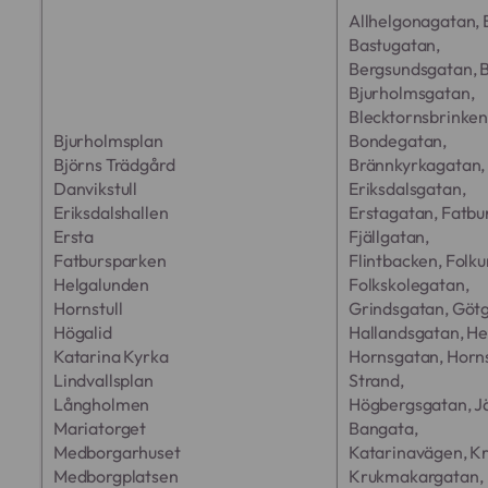
Allhelgonagatan,
Bastugatan,
Bergsundsgatan, B
Bjurholmsgatan,
Blecktornsbrinken
Bjurholmsplan
Bondegatan,
Björns Trädgård
Brännkyrkagatan,
Danvikstull
Eriksdalsgatan,
Eriksdalshallen
Erstagatan, Fatbu
Ersta
Fjällgatan,
Fatbursparken
Flintbacken, Folk
Helgalunden
Folkskolegatan,
Hornstull
Grindsgatan, Göt
Högalid
Hallandsgatan, H
Katarina Kyrka
Hornsgatan, Horns
Lindvallsplan
Strand,
Långholmen‎
Högbergsgatan, J
Mariatorget
Bangata,
Medborgarhuset
Katarinavägen, K
Medborgplatsen
Krukmakargatan,