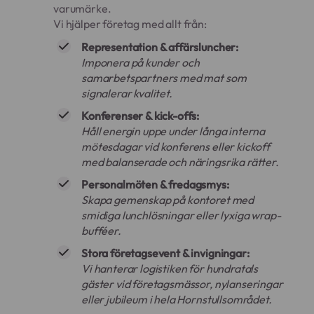
varumärke.
Vi hjälper företag med allt från:
Representation & affärsluncher:
Imponera på kunder och
samarbetspartners med mat som
signalerar kvalitet.
Konferenser & kick-offs:
Håll energin uppe under långa interna
mötesdagar vid konferens eller kickoff
med balanserade och näringsrika rätter.
Personalmöten & fredagsmys:
Skapa gemenskap på kontoret med
smidiga lunchlösningar eller lyxiga wrap-
bufféer.
Stora företagsevent & invigningar:
Vi hanterar logistiken för hundratals
gäster vid företagsmässor, nylanseringar
eller jubileum i hela Hornstullsområdet.