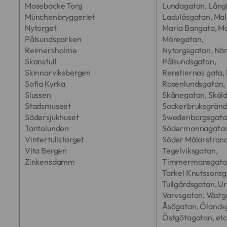
Mosebacke Torg
Lundagatan, Lång
Münchenbryggeriet
Ladulåsgatan, Ma
Nytorget
Maria Bangata, Ma
Pålsundsparken
Möregatan,
Reimersholme
Nytorgsgatan, Nä
Skanstull
Pålsundsgatan,
Skinnarviksbergen
Renstiernas gata,
Sofia Kyrka
Rosenlundsgatan,
Slussen
Skånegatan, Sköl
Stadsmuseet
Sockerbruksgränd,
Södersjukhuset
Swedenborgsgatan,
Tantolunden
Södermannagatan
Vintertullstorget
Söder Mälarstrand
Vita Bergen
Tegelviksgatan,
Zinkensdamm
Timmermansgatan
Torkel Knutssonsg
Tullgårdsgatan, U
Varvsgatan, Västg
Åsögatan, Ölands
Östgötagatan, et