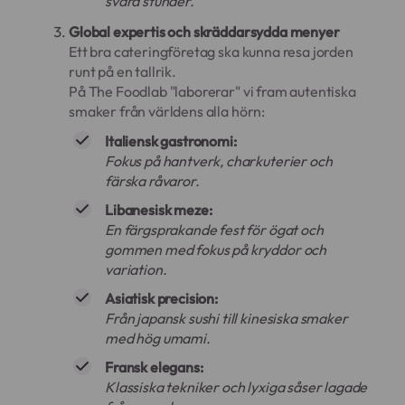
svåra stunder.
Global expertis och skräddarsydda menyer
Ett bra cateringföretag ska kunna resa jorden
runt på en tallrik.
På The Foodlab "laborerar" vi fram autentiska
smaker från världens alla hörn:
Italiensk gastronomi:
Fokus på hantverk, charkuterier och
färska råvaror.
Libanesisk meze:
En färgsprakande fest för ögat och
gommen med fokus på kryddor och
variation.
Asiatisk precision:
Från japansk sushi till kinesiska smaker
med hög umami.
Fransk elegans:
Klassiska tekniker och lyxiga såser lagade