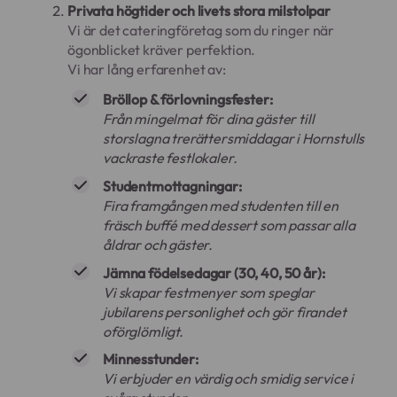
Privata högtider och livets stora milstolpar
Vi är det cateringföretag som du ringer när
ögonblicket kräver perfektion.
Vi har lång erfarenhet av:
Bröllop & förlovningsfester:
Från mingelmat för dina gäster till
storslagna trerättersmiddagar i Hornstulls
vackraste festlokaler.
Studentmottagningar:
Fira framgången med studenten till en
fräsch buffé med dessert som passar alla
åldrar och gäster.
Jämna födelsedagar (30, 40, 50 år):
Vi skapar festmenyer som speglar
jubilarens personlighet och gör firandet
oförglömligt.
Minnesstunder:
Vi erbjuder en värdig och smidig service i