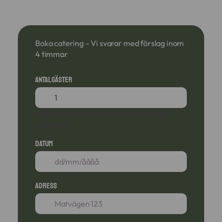
Boka catering – Vi svarar med förslag inom
4 timmar
Antal gäster
Ange ett nummer som är lika med eller
större än
1
.
Datum
Adress