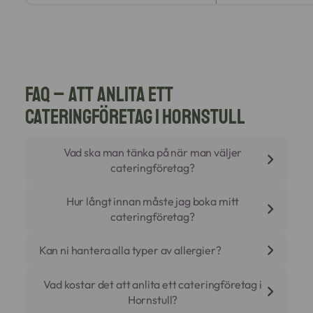
FAQ – Att anlita ett
cateringföretag i Hornstull
Vad ska man tänka på när man väljer
cateringföretag?
Viktigast är referenser, logistisk förmåga och
Hur långt innan måste jag boka mitt
flexibilitet kring specialkost.
cateringföretag?
Som ett etablerat cateringföretag i
Stockholmsområdet som opererar i Hornstull så
För mindre luncher räcker ofta 3 arbetsdagar.
Kan ni hantera alla typer av allergier?
hjälper vi dig med en checklista för att inget ska
För större event (bröllop, 50-årsfester) så
glömmas bort.
rekommenderar vi 10 arbetsdagar för att säkra
Ja, det är en del av vår "gastronomiska
Vad kostar det att anlita ett cateringföretag i
personal och råvaror.
precision".
Hornstull?
Vi märker upp all mat tydligt och skapar lyxiga