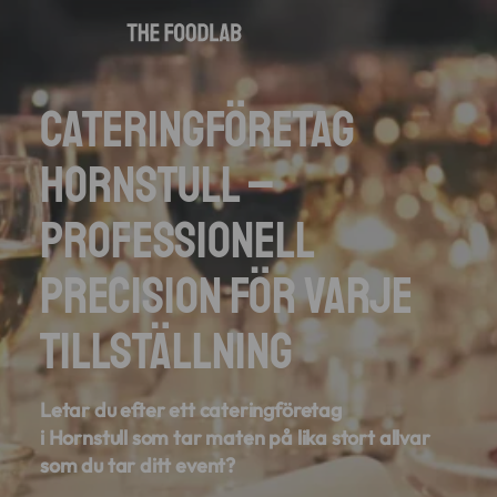
Cateringföretag
Hornstull –
Professionell
precision för varje
tillställning
Letar du efter ett cateringföretag
i
Hornstull
som tar maten på lika stort allvar
som du tar ditt event?