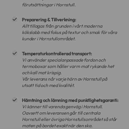
förutsättningar i Hornstull.
Preparering & Tillverkning:
Allt tillagas från grunden i vårt moderna
kökslabb med fokus på textur och smak för våra
kunder i Hornstullområdet.
Temperaturkontrollerad transport:
Vi använder specialanpassade fordon och
termoboxar som håller varm mat rykande het
och kall mat krispig.
Vår leverans når varje hörn av Hornstull på
utsatt tid och med kvalitét.
Hämtning och lämning med punktlighetsgaranti:
Vi känner till varenda genväg i Hornstull.
Oavsett om leveransen går till centrala
Hornstull eller övriga Hornstullsområdet så står
maten på bordet exakt när den ska.