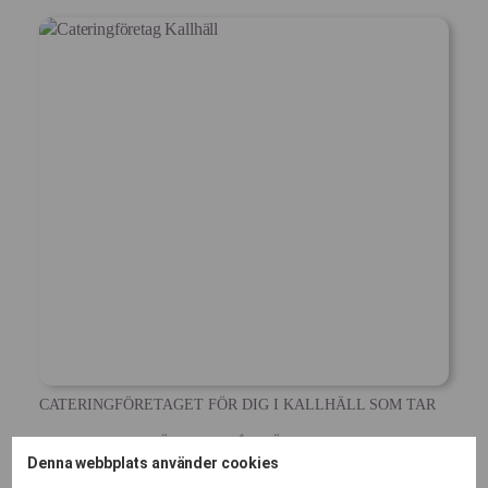
CATERINGFÖRETAGET FÖR DIG I KALLHÄLL SOM TAR
ANSVAR HELA VÄGEN – FRÅN FÖRSTA SMAKPROVET
Denna webbplats använder cookies
TILL ATT DISKEN ÄR HÄMTAD