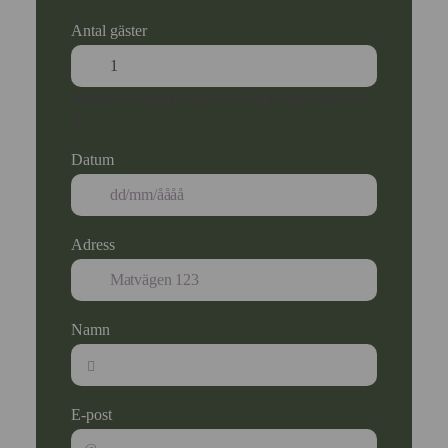
Antal gäster
Ange ett nummer som är lika med eller större än
1
.
Datum
Adress
Namn
E-post