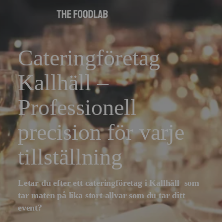
Cateringföretag
Kallhäll –
Professionell
precision för varje
tillställning
Letar du efter ett cateringföretag i
Kallhäll
som
tar maten på lika stort allvar som du tar ditt
event?