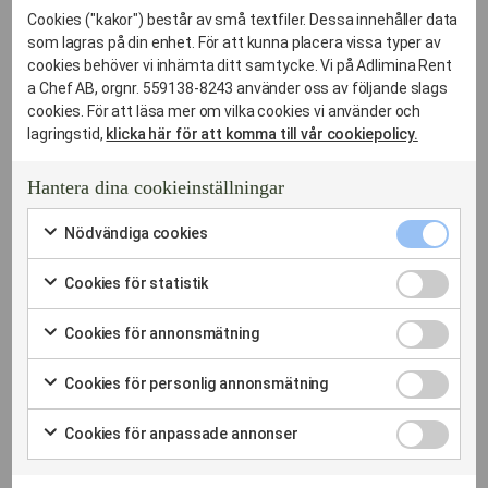
Cookies ("kakor") består av små textfiler. Dessa innehåller data
Din lokala
som lagras på din enhet. För att kunna placera vissa typer av
cookies behöver vi inhämta ditt samtycke. Vi på Adlimina Rent
totalleverantör –
a Chef AB, orgnr. 559138-8243 använder oss av följande slags
cookies. För att läsa mer om vilka cookies vi använder och
Cateringföretaget som
lagringstid,
klicka här för att komma till vår cookiepolicy.
kan Kallhäll
Hantera dina cookieinställningar
Nödvändi
Nödvändiga cookies
Att välja ett lokalt förankrat cateringföretag handlar om
cookies
Markera
trygghet.
kryssruta
för
Cookies
Vi är inte en anonym kedja utan vi är din partner som brinner
Cookies för statistik
att
för
Markera
för att Kallhälls näringsliv och privatpersoner ska äta bättre.
samtycka
statistik
för
till
Cookies
Cookies för annonsmätning
kryssruta
att
användning
för
Markera
samtycka
av
annonsmä
för
till
Cookies
Nödvändiga
Cookies för personlig annonsmätning
kryssruta
att
användning
för
cookies
Markera
samtycka
av
personlig
Lokal expertis:
för
till
Cookies
Cookies
Cookies för anpassade annonser
annonsmä
att
Vi känner till lokala festlokaler och företagsområden,
användning
för
för
kryssruta
Markera
samtycka
av
anpassade
vilket gör oss till ett tryggt val när tidplanen är tight.
statistik
för
till
Cookies
annonser