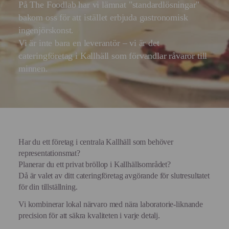
På The Foodlab har vi lämnat "standardlösningar"
bakom oss för att istället erbjuda gastronomisk
ingenjörskonst.
Vi är inte bara en leverantör – vi är det
cateringföretag i Kallhäll som förvandlar råvaror till
minnen.
Har du ett företag i centrala Kallhäll som behöver
representationsmat?
Planerar du ett privat bröllop i Kallhällsområdet?
Då är valet av ditt cateringföretag avgörande för slutresultatet
för din tillställning.
Vi kombinerar lokal närvaro med nära laboratorie-liknande
precision för att säkra kvaliteten i varje detalj.