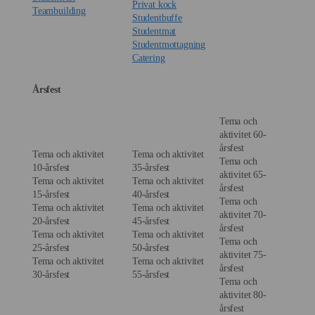
Vår kock ser till att sältan, krispigheten och
Privat kock
Teambuilding
Studentbuffe
uppläggningen är på topp vid exakt rätt sekund.
Studentmat
Total värdskapsfrihet:
Studentmottagning
Glöm stressen med att vakta ugnen eller lägga
Catering
upp maten snyggt.
Medan vår kock leder köksarbetet så kan du
Årsfest
fokusera 100 % på dina gäster eller dina
affärspartners.
Tema och
aktivitet 60-
Anpassad gastronomi:
årsfest
Tema och aktivitet
Tema och aktivitet
Har du gäster med specifika önskemål på
Tema och
10-årsfest
35-årsfest
plats?
aktivitet 65-
Tema och aktivitet
Tema och aktivitet
En kock på plats kan göra justeringar i realtid
årsfest
15-årsfest
40-årsfest
Tema och
med en expertis som en färdigpackad låda
Tema och aktivitet
Tema och aktivitet
aktivitet 70-
aldrig kan match
20-årsfest
45-årsfest
årsfest
Tema och aktivitet
Tema och aktivitet
Tema och
25-årsfest
50-årsfest
aktivitet 75-
Tema och aktivitet
Tema och aktivitet
årsfest
30-årsfest
55-årsfest
Tema och
aktivitet 80-
årsfest