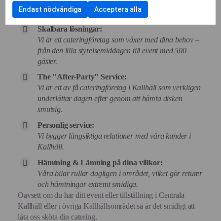
att
Kort sagt så vet vi hur man parkerar och levererar i
användning
för
kryssruta
samtycka
Endast nödvändiga
Acceptera alla
av
både centrala Kallhäll som hela Kallhällsområdet.
annonsmätning
till
Cookies
användning
för
Skalbara lösningar:
av
personlig
Vi är ett cateringföretag som växer med dina behov –
Cookies
annonsmätning
från den lilla styrelsemiddagen till event med 500
för
anpassade
gäster.
annonser
The "After-Party" Service:
Vi är ett av få cateringföretag i Kallhäll som verkligen
underlättar dagen efter genom att hämta disken
smutsig.
Personlig service:
Vi bygger långsiktiga relationer med våra kunder i
Kallhäll.
Hämtning & Lämning på dina villkor:
Våra bilar rullar dagligen i området, vilket gör returer
och hämtningar extremt smidiga.
Oavsett om du har ditt event eller tillställning i Centrala
Kallhäll eller i övriga Kallhällsområdet så är det smidigt att
låta oss sköta din catering.