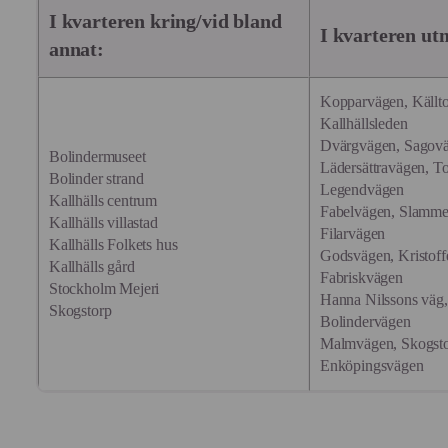
I kvarteren kring/vid bland
I kvarteren ut
annat:
Kopparvägen, Källt
Kallhällsleden
Dvärgvägen, Sagovä
Bolindermuseet
Lädersättravägen, T
Bolinder strand
Legendvägen
Kallhälls centrum
Fabelvägen, Slamme
Kallhälls villastad
Filarvägen
Kallhälls Folkets hus
Godsvägen, Kristoff
Kallhälls gård
Fabriskvägen
Stockholm Mejeri
Hanna Nilssons väg,
Skogstorp
Bolindervägen
Malmvägen, Skogsto
Enköpingsvägen