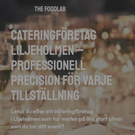
Cateringföretag
Liljeholmen –
Professionell
precision för varje
tillställning
Letar du efter ett cateringföretag
i
Liljeholmen
som tar maten på lika stort allvar
som du tar ditt event?