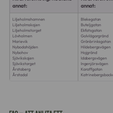
annat:
annat:
Liljeholmshamnen
Blekegatan
Liljeholmskajen
Buteljgatan
Liljeholmstorget
Ekfatsgatan
Lövholmen
Golvlägargränd
Marievik
Grönbrinksgatan
Nybodahöjden
Hildebergsvägen
Nybohov
Hojgränd
Sjövikskajen
Idabergsvägen
Sjövikstorget
Ingenjörsvägen
Årstaberg
Karaffgatan
Årstadal
Katrinebergsbacke