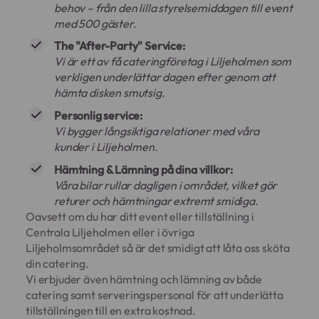
behov – från den lilla styrelsemiddagen till event
med 500 gäster.
The "After-Party" Service:
Vi är ett av få cateringföretag i Liljeholmen som
verkligen underlättar dagen efter genom att
hämta disken smutsig.
Personlig service:
Vi bygger långsiktiga relationer med våra
kunder i Liljeholmen.
Hämtning & Lämning på dina villkor:
Våra bilar rullar dagligen i området, vilket gör
returer och hämtningar extremt smidiga.
Oavsett om du har ditt event eller tillställning i
Centrala Liljeholmen eller i övriga
Liljeholmsområdet så är det smidigt att låta oss sköta
din catering.
Vi erbjuder även hämtning och lämning av både
catering samt serveringspersonal för att underlätta
tillställningen till en extra kostnad.