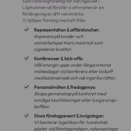
Som cateringföretag för näringslivet i
Liljeholmen så förstår vi att maten är en
förlängning av ditt varumärke.
Vi hjälper företag med allt från:
Representation & affärsluncher:
Imponera på kunder och
samarbetspartners med mat som
signalerar kvalitet.
Konferenser & kick-offs:
Håll energin uppe under långa interna
mötesdagar vid konferens eller kickoff
med balanserade och näringsrika rätter.
Personalmöten & fredagsmys:
Skapa gemenskap på kontoret med
smidiga lunchlösningar eller lyxiga wrap-
bufféer.
Stora företagsevent & invigningar:
Vi hanterar logistiken för hundratals
gäster vid företagsmässor, nylanseringar