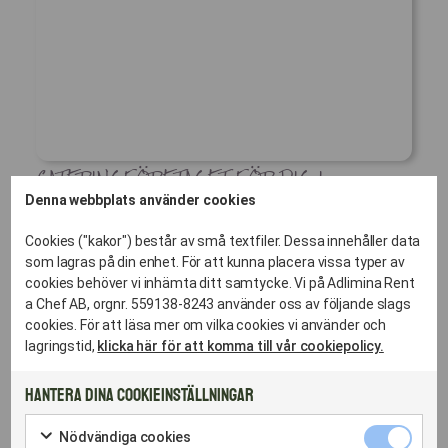
CATERINGFÖRETAGET FÖR DIG I
Denna webbplats använder cookies
LILJEHOLMEN SOM TAR ANSVAR HELA
VÄGEN – FRÅN FÖRSTA SMAKPROVET TILL
Cookies ("kakor") består av små textfiler. Dessa innehåller data
som lagras på din enhet. För att kunna placera vissa typer av
ATT DISKEN ÄR HÄMTAD
cookies behöver vi inhämta ditt samtycke. Vi på Adlimina Rent
a Chef AB, orgnr. 559138-8243 använder oss av följande slags
Din lokala
cookies. För att läsa mer om vilka cookies vi använder och
lagringstid,
klicka här för att komma till vår cookiepolicy.
totalleverantör –
Hantera dina cookieinställningar
Cateringföretaget som
Nödvändig
Nödvändiga cookies