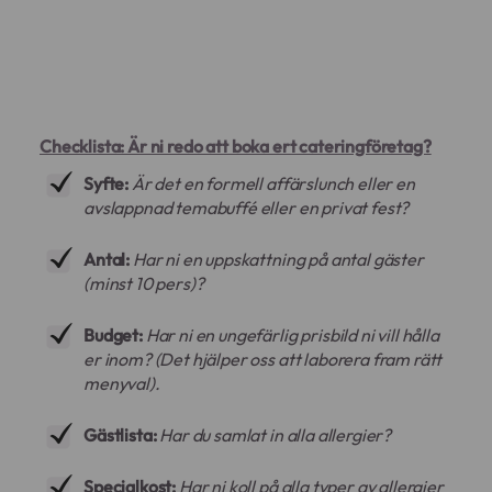
Checklista: Är ni redo att boka ert cateringföretag?
Syfte:
Är det en formell affärslunch eller en
avslappnad temabuffé eller en privat fest?
Antal:
Har ni en uppskattning på antal gäster
(minst 10 pers)?
Budget:
Har ni en ungefärlig prisbild ni vill hålla
er inom? (Det hjälper oss att laborera fram rätt
menyval).
Gästlista:
Har du samlat in alla allergier?
Specialkost:
Har ni koll på alla typer av allergier