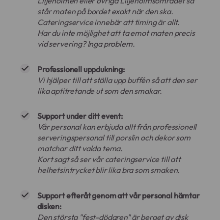
Liljeholmen eller övriga Liljeholmsområdet så
står maten på bordet exakt när den ska.
Cateringservice innebär att timing är allt.
Har du inte möjlighet att ta emot maten precis
vid servering? Inga problem.
Professionell uppdukning:
Vi hjälper till att ställa upp buffén så att den ser
lika aptitretande ut som den smakar.
Support under ditt event:
Vår personal kan erbjuda allt från professionell
serveringspersonal till porslin och dekor som
matchar ditt valda tema.
Kort sagt så ser vår cateringservice till att
helhetsintrycket blir lika bra som smaken.
Support efteråt genom att vår personal hämtar
disken:
Den största "fest-dödaren" är berget av disk