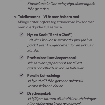
Klassiska tekniker och lyxiga såser lagade
från grunden.
Totalleverans – Vi är mer än bara mat
Många cateringföretag stannar vid köksdörren,
men vi erbjuder full service:
Hyr en Kock ("Rent a Chef"):
Låt våra kockar sköta matlagningen live
på ditt event i Liljeholmen för en exklusiv
känsla.
Professionell servicepersonal:
Vår serveringspersonal ser till att
gästerna alltid har vad de behöver.
Porslin & utrustning:
Vi hyr ut allt från glas och dukar till
värmeskåp och dekor.
Dryckespaket:
Vi hjälper till med alkoholfria matchningar
eller rådgivning kring dryckesval.