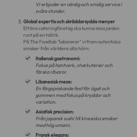
Vi erbjuder en värdig och smidig service i
svåra stunder.
Global expertis och skräddarsydda menyer
Ett bra cateringföretag ska kunna resa jorden
runt på en tallrik.
På The Foodlab "laborerar" vi fram autentiska
smaker från världens alla hörn:
Italiensk gastronomi:
Fokus på hantverk, charkuterier och
färska råvaror.
Libanesisk meze:
En färgsprakande fest för ögat och
gommen med fokus på kryddor och
variation.
Asiatisk precision:
Från japansk sushi till kinesiska smaker
med hög umami.
Fransk elegans: