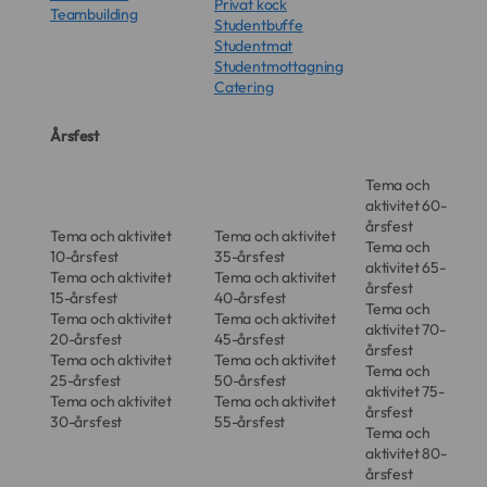
Privat kock
Vissa råvaror kräver "last-minute"-
Teambuilding
Studentbuffe
hantering för att vara perfekta.
Studentmat
Vår kock ser till att sältan, krispigheten
Studentmottagning
och uppläggningen är på topp vid exakt
Catering
rätt sekund.
Årsfest
Total värdskapsfrihet:
Glöm stressen med att vakta ugnen eller
Tema och
lägga upp maten snyggt.
aktivitet 60-
Medan vår kock leder köksarbetet så kan
årsfest
du fokusera 100 % på dina gäster eller dina
Tema och aktivitet
Tema och aktivitet
Tema och
10-årsfest
35-årsfest
affärspartners.
aktivitet 65-
Tema och aktivitet
Tema och aktivitet
årsfest
Anpassad gastronomi:
15-årsfest
40-årsfest
Tema och
Har du gäster med specifika önskemål på
Tema och aktivitet
Tema och aktivitet
aktivitet 70-
plats?
20-årsfest
45-årsfest
årsfest
Tema och aktivitet
Tema och aktivitet
En kock på plats kan göra justeringar i
Tema och
25-årsfest
50-årsfest
realtid med en expertis som en
aktivitet 75-
Tema och aktivitet
Tema och aktivitet
färdigpackad låda aldrig kan match
årsfest
30-årsfest
55-årsfest
Tema och
aktivitet 80-
årsfest