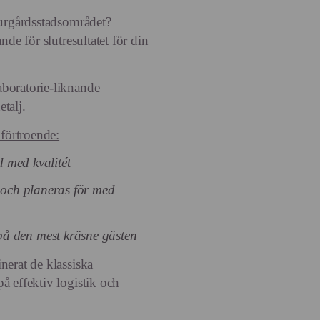
jurgårdsstadsområdet?
nde för slutresultatet för din
aboratorie-liknande
etalj.
 förtroende:
id med kvalitét
s och planeras för med
å den mest kräsne gästen
nerat de klassiska
å effektiv logistik och