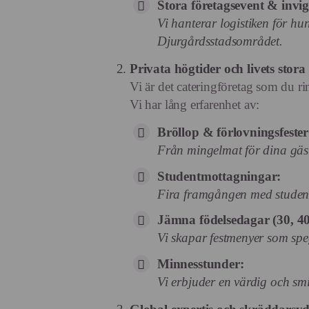
Stora företagsevent & invi
Vi hanterar logistiken för hu
Djurgårdsstadsområdet.
Privata högtider och livets stora
Vi är det cateringföretag som du ri
Vi har lång erfarenhet av:
Bröllop & förlovningsfester
Från mingelmat för dina gäste
Studentmottagningar:
Fira framgången med studente
Jämna födelsedagar (30, 40
Vi skapar festmenyer som speg
Minnesstunder:
Vi erbjuder en värdig och smi