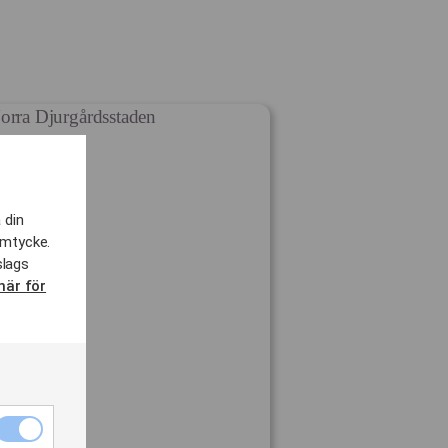
 din
amtycke.
slags
här för
Nödvändiga
cookies