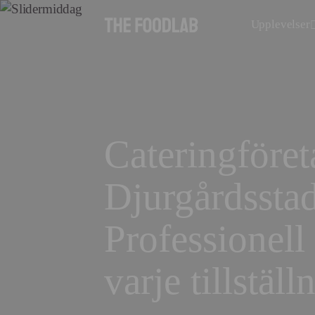
Upplevelser
Cateringföre
Djurgårdssta
Professionell
varje tillställ