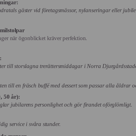
gningar:
ndratals gäster vid företagsmässor, nylanseringar eller jubi
 milstolpar
nger när ögonblicket kräver perfektion.
:
r till storslagna trerättersmiddagar i Norra Djurgårdsstaden
n till en fräsch buffé med dessert som passar alla åldrar oc
, 50 år):
lar jubilarens personlighet och gör firandet oförglömligt.
dig service i svåra stunder.