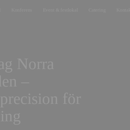
Konferens
Event & festlokal
Catering
Konta
tag Norra
den –
 precision för
ning