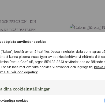
OCH PRECISION – DIN
RRA DJURGÅRDSSTADEN
 som ditt
webbplats använder cookies
("kakor") består av små textfiler. Dessa innehåller data som lagras på
i Norra
ör att kunna placera vissa typer av cookies behöver vi inhämta ditt s
limina Rent a Chef AB, orgnr. 559138-8243 använder oss av följande 
?
 För att läsa mer om vilka cookies vi använder och lagringstid,
klicka 
ma till vår cookiepolicy.
 färre som fungerar som en
a dina cookieinställningar
olm så arbetar vi med ett
öretag för dig i Norra
dvändiga cookies