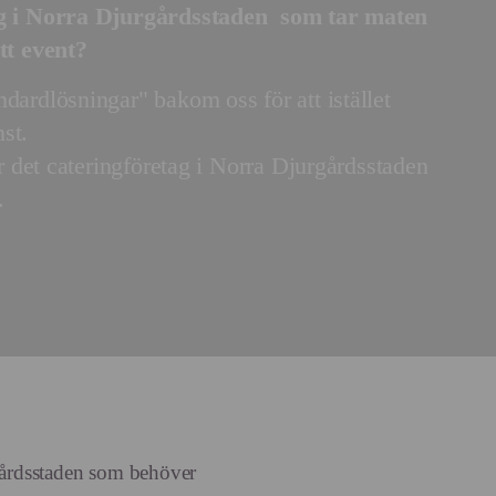
g i
Norra Djurgårdsstaden
som tar maten
tt event?
dardlösningar" bakom oss för att istället
st.
är det cateringföretag i Norra Djurgårdsstaden
.
rgårdsstaden som behöver