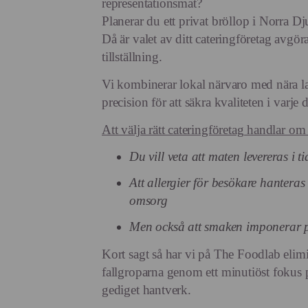
representationsmat?
Planerar du ett privat bröllop i Norra D
Då är valet av ditt cateringföretag avgöra
tillställning.
Vi kombinerar lokal närvaro med nära l
precision för att säkra kvaliteten i varje d
Att välja rätt cateringföretag handlar om
Du vill veta att maten levereras i t
Att allergier för besökare hantera
omsorg
Men också att smaken imponerar p
Kort sagt så har vi på The Foodlab elimi
fallgroparna genom ett minutiöst fokus p
gediget hantverk.