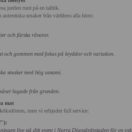
dda menyer
sa jorden runt på en tallrik.
 autentiska smaker från världens alla hörn:
ier och färska råvaror.
gat och gommen med fokus på kryddor och variation.
siska smaker med hög umami.
 såser lagade från grunden.
ra mat
köksdörren, men vi erbjuder full service:
"):
ingen live på ditt event i Norra Djurgårdsstaden för en exk