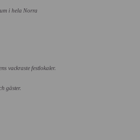
leum i hela Norra
s vackraste festlokaler.
h gäster.