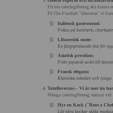
Global expertis och skräddarsy
Ett bra cateringföretag ska kunna re
På The Foodlab "laborerar" vi fram
Italiensk gastronomi:
Fokus på hantverk, charkuter
Libanesisk meze:
En färgsprakande fest för ö
Asiatisk precision:
Från japansk sushi till kine
Fransk elegans:
Klassiska tekniker och lyxiga
Totalleverans – Vi är mer än ba
Många cateringföretag stannar vid 
Hyr en Kock ("Rent a Chef
Låt våra kockar sköta matlagn