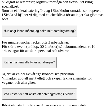
Viktigast är referenser, logistisk förmåga och flexibilitet kring
specialkost.
Som ett etablerat cateringföretag i Stockholmsområdet som opererar
i Sickla så hjälper vi dig med en checklista för att inget ska glömmas
bort.
Hur långt innan måste jag boka mitt cateringföretag?
För mindre luncher räcker ofta 3 arbetsdagar.
För större event (bröllop, 50-årsfester) så rekommenderar vi 10
arbetsdagar för att säkra personal och råvaror.
Kan ni hantera alla typer av allergier?
Ja, det är en del av vår "gastronomiska precision".
Vi märker upp all mat tydligt och skapar lyxiga alternativ för
veganer och allergiker.
Vad kostar det att anlita ett cateringföretag i Sickla?
Priset på catering styrs av råvarornas säsong, menyvalets