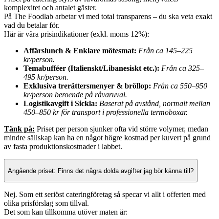
komplexitet och antalet gäster.
På The Foodlab arbetar vi med total transparens – du ska veta exakt
vad du betalar för.
Här är våra prisindikationer (exkl. moms 12%):
Affärslunch & Enklare mötesmat:
Från ca 145–225
kr/person.
Temabufféer (Italienskt/Libanesiskt etc.):
Från ca 325–
495 kr/person.
Exklusiva trerättersmenyer & bröllop:
Från ca 550–950
kr/person beroende på råvaruval.
Logistikavgift i Sickla:
Baserat på avstånd, normalt mellan
450–850 kr för transport i professionella termoboxar.
Tänk på:
Priset per person sjunker ofta vid större volymer, medan
mindre sällskap kan ha en något högre kostnad per kuvert på grund
av fasta produktionskostnader i labbet.
Angående priset: Finns det några dolda avgifter jag bör känna till?
Nej. Som ett seriöst cateringföretag så specar vi allt i offerten med
olika prisförslag som tillval.
Det som kan tillkomma utöver maten är: