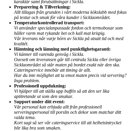
karaktär samt förutsättningar i Sickla.
Preparering & Tillverkning:
Allt tillagas från grunden i vårt moderna kökslabb med fokus
på textur och smak för våra kunder i Sicklaområdet.
Temperaturkontrollerad transport:
Vi använder specialanpassade fordon och termoboxar som
håller varm mat rykande het och kall mat krispig.
Vår leverans når varje hörn av Sickla på utsatt tid och med
kvalitét.
Hämtning och lämning med punktlighetsgaranti:
Vi känner till varenda genväg i Sickla.
Oavsett om leveransen går till centrala Sickla eller övriga
Sicklaområdet så står maten på bordet exakt när den ska.
Cateringservice innebär att timing är allt.
Har du inte möjlighet att ta emot maten precis vid servering?
Inga problem.
Professionell uppdukning:
Vi hjälper till att ställa upp buffén så att den ser lika
aptitretande ut som den smakar.
Support under ditt event:
Vår personal kan erbjuda allt från professionell
serveringspersonal till porslin och dekor som matchar ditt
valda tema.
Kort sagt så ser vår cateringservice till att helhetsintrycket
blir lika bra som smaken.