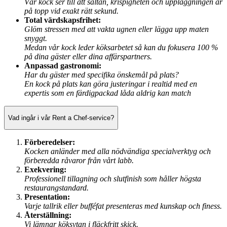
Vår kock ser till att sältan, krispigheten och uppläggningen är
på topp vid exakt rätt sekund.
Total värdskapsfrihet:
Glöm stressen med att vakta ugnen eller lägga upp maten
snyggt.
Medan vår kock leder köksarbetet så kan du fokusera 100 %
på dina gäster eller dina affärspartners.
Anpassad gastronomi:
Har du gäster med specifika önskemål på plats?
En kock på plats kan göra justeringar i realtid med en
expertis som en färdigpackad låda aldrig kan match
Vad ingår i vår Rent a Chef-service?
Förberedelser:
Kocken anländer med alla nödvändiga specialverktyg och
förberedda råvaror från vårt labb.
Exekvering:
Professionell tillagning och slutfinish som håller högsta
restaurangstandard.
Presentation:
Varje tallrik eller bufféfat presenteras med kunskap och finess.
Återställning:
Vi lämnar köksytan i fläckfritt skick.