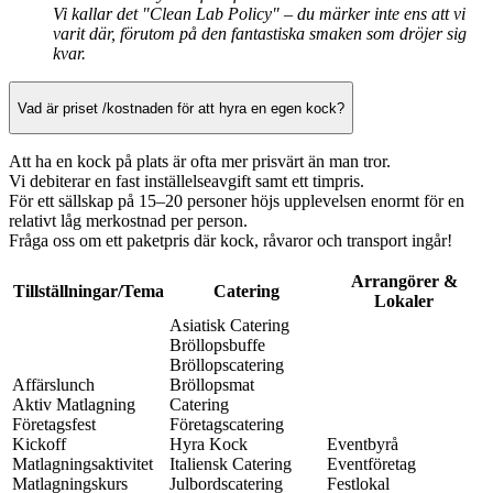
Vi kallar det "Clean Lab Policy" – du märker inte ens att vi
varit där, förutom på den fantastiska smaken som dröjer sig
kvar.
Vad är priset /kostnaden för att hyra en egen kock?
Att ha en kock på plats är ofta mer prisvärt än man tror.
Vi debiterar en fast inställelseavgift samt ett timpris.
För ett sällskap på 15–20 personer höjs upplevelsen enormt för en
relativt låg merkostnad per person.
Fråga oss om ett paketpris där kock, råvaror och transport ingår!
Arrangörer &
Tillställningar/Tema
Catering
Lokaler
Asiatisk Catering
Bröllopsbuffe
Bröllopscatering
Affärslunch
Bröllopsmat
Aktiv Matlagning
Catering
Företagsfest
Företagscatering
Kickoff
Hyra Kock
Eventbyrå
Matlagningsaktivitet
Italiensk Catering
Eventföretag
Matlagningskurs
Julbordscatering
Festlokal