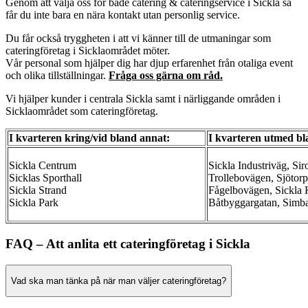
Genom att välja oss för både catering & cateringservice i Sickla så
får du inte bara en nära kontakt utan personlig service.
Du får också tryggheten i att vi känner till de utmaningar som
cateringföretag i Sicklaområdet möter.
Vår personal som hjälper dig har djup erfarenhet från otaliga event
och olika tillställningar.
Fråga oss gärna om råd.
Vi hjälper kunder i centrala Sickla samt i närliggande områden i
Sicklaområdet som cateringföretag.
I kvarteren kring/vid bland annat:
I kvarteren utmed bl
Sickla Centrum
Sickla Industriväg, Si
Sicklas Sporthall
Trollebovägen, Sjötor
Sickla Strand
Fågelbovägen, Sickla 
Sickla Park
Båtbyggargatan, Simba
FAQ – Att anlita ett cateringföretag i Sickla
Vad ska man tänka på när man väljer cateringföretag?