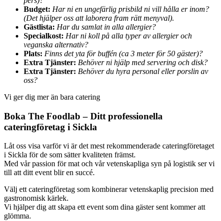
pers)?
Budget:
Har ni en ungefärlig prisbild ni vill hålla er inom?
(Det hjälper oss att laborera fram rätt menyval).
Gästlista:
Har du samlat in alla allergier?
Specialkost:
Har ni koll på alla typer av allergier och
veganska alternativ?
Plats:
Finns det yta för buffén (ca 3 meter för 50 gäster)?
Extra Tjänster:
Behöver ni hjälp med servering och disk?
Extra Tjänster:
Behöver du hyra personal eller porslin av
oss?
Vi ger dig mer än bara catering
Boka The Foodlab – Ditt professionella
cateringföretag i Sickla
Låt oss visa varför vi är det mest rekommenderade cateringföretaget
i Sickla för de som sätter kvaliteten främst.
Med vår passion för mat och vår vetenskapliga syn på logistik ser vi
till att ditt event blir en succé.
Välj ett cateringföretag som kombinerar vetenskaplig precision med
gastronomisk kärlek.
Vi hjälper dig att skapa ett event som dina gäster sent kommer att
glömma.