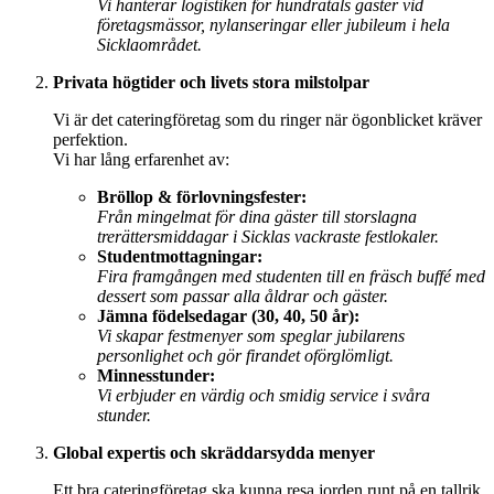
Vi hanterar logistiken för hundratals gäster vid
företagsmässor, nylanseringar eller jubileum i hela
Sicklaområdet.
Privata högtider och livets stora milstolpar
Vi är det cateringföretag som du ringer när ögonblicket kräver
perfektion.
Vi har lång erfarenhet av:
Bröllop & förlovningsfester:
Från mingelmat för dina gäster till storslagna
trerättersmiddagar i Sicklas vackraste festlokaler.
Studentmottagningar:
Fira framgången med studenten till en fräsch buffé med
dessert som passar alla åldrar och gäster.
Jämna födelsedagar (30, 40, 50 år):
Vi skapar festmenyer som speglar jubilarens
personlighet och gör firandet oförglömligt.
Minnesstunder:
Vi erbjuder en värdig och smidig service i svåra
stunder.
Global expertis och skräddarsydda menyer
Ett bra cateringföretag ska kunna resa jorden runt på en tallrik.