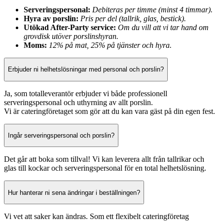
Serveringspersonal:
Debiteras per timme (minst 4 timmar).
Hyra av porslin:
Pris per del (tallrik, glas, bestick).
Utökad After-Party service:
Om du vill att vi tar hand om
grovdisk utöver porslinshyran.
Moms:
12% på mat, 25% på tjänster och hyra.
Erbjuder ni helhetslösningar med personal och porslin?
Ja, som totalleverantör erbjuder vi både professionell
serveringspersonal och uthyrning av allt porslin.
Vi är cateringföretaget som gör att du kan vara gäst på din egen fest.
Ingår serveringspersonal och porslin?
Det går att boka som tillval! Vi kan leverera allt från tallrikar och
glas till kockar och serveringspersonal för en total helhetslösning.
Hur hanterar ni sena ändringar i beställningen?
Vi vet att saker kan ändras. Som ett flexibelt cateringföretag