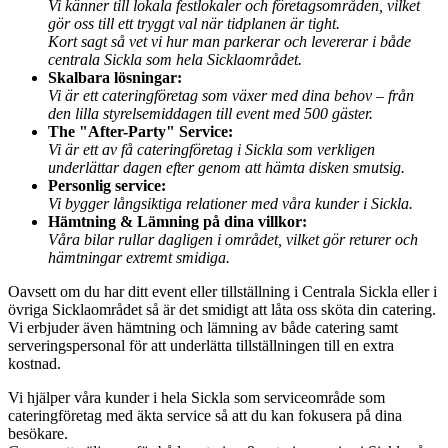
Vi känner till lokala festlokaler och företagsområden, vilket
gör oss till ett tryggt val när tidplanen är tight.
Kort sagt så vet vi hur man parkerar och levererar i både
centrala Sickla som hela Sicklaområdet.
Skalbara lösningar:
Vi är ett cateringföretag som växer med dina behov – från
den lilla styrelsemiddagen till event med 500 gäster.
The "After-Party" Service:
Vi är ett av få cateringföretag i Sickla som verkligen
underlättar dagen efter genom att hämta disken smutsig.
Personlig service:
Vi bygger långsiktiga relationer med våra kunder i Sickla.
Hämtning & Lämning på dina villkor:
Våra bilar rullar dagligen i området, vilket gör returer och
hämtningar extremt smidiga.
Oavsett om du har ditt event eller tillställning i Centrala Sickla eller i
övriga Sicklaområdet så är det smidigt att låta oss sköta din catering.
Vi erbjuder även hämtning och lämning av både catering samt
serveringspersonal för att underlätta tillställningen till en extra
kostnad.
Vi hjälper våra kunder i hela Sickla som serviceområde som
cateringföretag med äkta service så att du kan fokusera på dina
besökare.