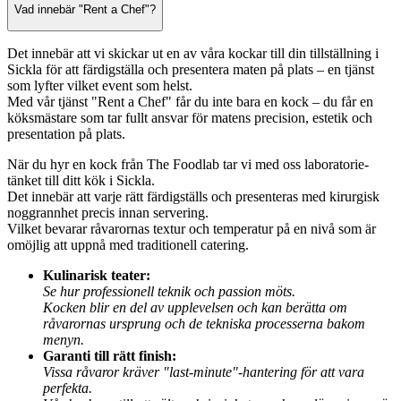
Vad innebär "Rent a Chef"?
Det innebär att vi skickar ut en av våra kockar till din tillställning i
Sickla för att färdigställa och presentera maten på plats – en tjänst
som lyfter vilket event som helst.
Med vår tjänst "Rent a Chef" får du inte bara en kock – du får en
köksmästare som tar fullt ansvar för matens precision, estetik och
presentation på plats.
När du hyr en kock från The Foodlab tar vi med oss laboratorie-
tänket till ditt kök i Sickla.
Det innebär att varje rätt färdigställs och presenteras med kirurgisk
noggrannhet precis innan servering.
Vilket bevarar råvarornas textur och temperatur på en nivå som är
omöjlig att uppnå med traditionell catering.
Kulinarisk teater:
Se hur professionell teknik och passion möts.
Kocken blir en del av upplevelsen och kan berätta om
råvarornas ursprung och de tekniska processerna bakom
menyn.
Garanti till rätt finish:
Vissa råvaror kräver "last-minute"-hantering för att vara
perfekta.