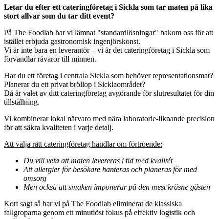
Letar du efter ett cateringföretag i
Sickla
som tar maten på lika
stort allvar som du tar ditt event?
På The Foodlab har vi lämnat "standardlösningar" bakom oss för att
istället erbjuda gastronomisk ingenjörskonst.
Vi är inte bara en leverantör – vi är det cateringföretag i Sickla som
förvandlar råvaror till minnen.
Har du ett företag i centrala Sickla som behöver representationsmat?
Planerar du ett privat bröllop i Sicklaområdet?
Då är valet av ditt cateringföretag avgörande för slutresultatet för din
tillställning.
Vi kombinerar lokal närvaro med nära laboratorie-liknande precision
för att säkra kvaliteten i varje detalj.
Att välja rätt cateringföretag handlar om förtroende:
Du vill veta att maten levereras i tid med kvalitét
Att allergier för besökare hanteras och planeras för med
omsorg
Men också att smaken imponerar på den mest kräsne gästen
Kort sagt så har vi på The Foodlab eliminerat de klassiska
fallgroparna genom ett minutiöst fokus på effektiv logistik och