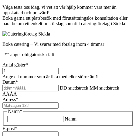
Våga testa oss idag, vi vet att vår hjälp kommer vara mer än
uppskattad och prisvärd!
Boka gärna ett platsbesök med förutsättningslös konsultation eller
bara be om ett enkelt prisförslag som ditt cateringföretag i Sickla!
Boka catering – Vi svarar med förslag inom 4 timmar
”
*
” anger obligatoriska fält
Antal gäster
*
Ange ett nummer som är lika med eller större än
1
.
Datum
*
DD snedstreck MM snedstreck
ÅÅÅÅ
Adress
*
Namn
*
Namn
E-post
*