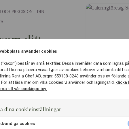
OCH PRECISION – DIN
NA
 som ditt
i Solna?
webbplats använder cookies
("kakor") består av små textfiler. Dessa innehåller data som lagras på
 färre som fungerar som en
ör att kunna placera vissa typer av cookies behöver vi inhämta ditt s
limina Rent a Chef AB, orgnr. 559138-8243 använder oss av följande 
 För att läsa mer om vilka cookies vi använder och lagringstid,
klicka 
olm så arbetar vi med ett
ma till vår cookiepolicy.
retag för dig i Solna.
t som kräver djupt
logistisk kontroll.
a dina cookieinställningar
dvändiga cookies