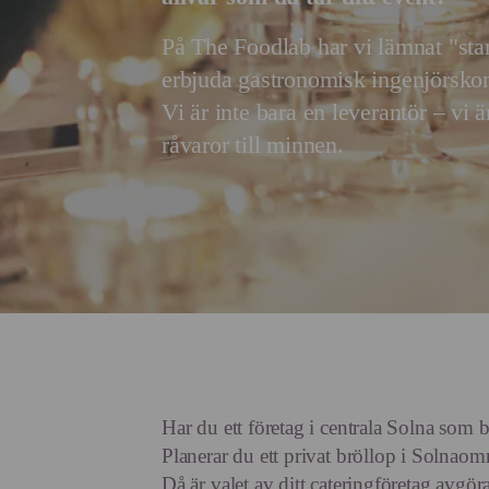
På The Foodlab har vi lämnat "stan
erbjuda gastronomisk ingenjörskon
Vi är inte bara en leverantör – vi 
råvaror till minnen.
Har du ett företag i centrala Solna som 
Planerar du ett privat bröllop i Solnaom
Då är valet av ditt cateringföretag avgöra