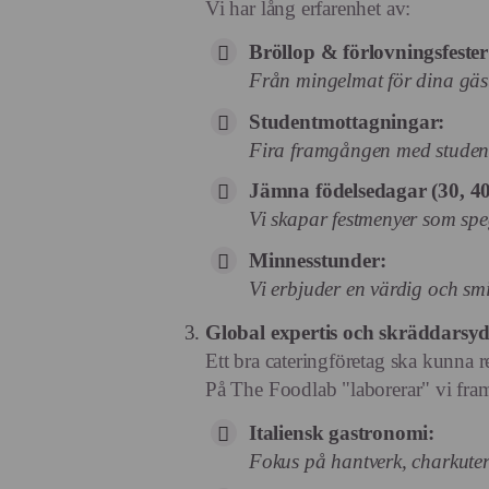
Vi har lång erfarenhet av:
Bröllop & förlovningsfester
Från mingelmat för dina gäste
Studentmottagningar:
Fira framgången med studente
Jämna födelsedagar (30, 40
Vi skapar festmenyer som speg
Minnesstunder:
Vi erbjuder en värdig och smi
Global expertis och skräddarsy
Ett bra cateringföretag ska kunna re
På The Foodlab "laborerar" vi fram
Italiensk gastronomi:
Fokus på hantverk, charkuter