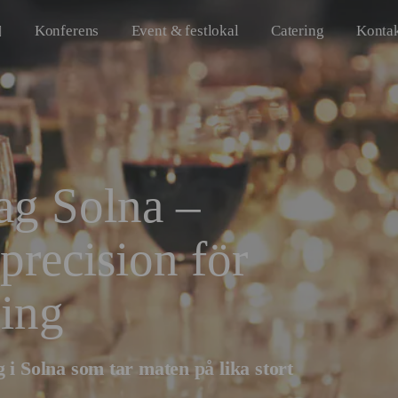
Konferens
Event & festlokal
Catering
Konta
ag Solna –
 precision för
ning
g i
Solna
som tar maten på lika stort