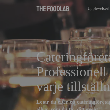
Upplevelser
Cateringföret
Professionell
varje tillställ
Letar du efter ett cateringföreta
allvar som du tar ditt event?