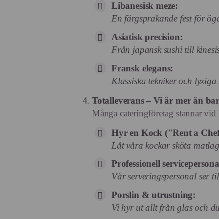
Libanesisk meze:
En färgsprakande fest för ö
Asiatisk precision:
Från japansk sushi till kine
Fransk elegans:
Klassiska tekniker och lyxiga
Totalleverans – Vi är mer än ba
Många cateringföretag stannar vid 
Hyr en Kock ("Rent a Chef
Låt våra kockar sköta matlagn
Professionell servicepersona
Vår serveringspersonal ser til
Porslin & utrustning:
Vi hyr ut allt från glas och d