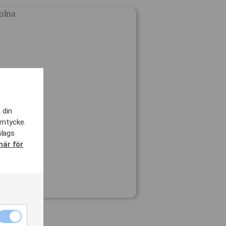
 din
amtycke.
slags
här för
Nödvändiga
cookies