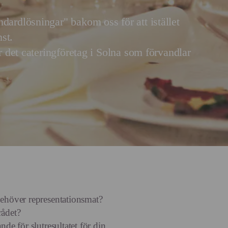
dardlösningar" bakom oss för att istället
st.
är det cateringföretag i Solna som förvandlar
behöver representationsmat?
rådet?
nde för slutresultatet för din