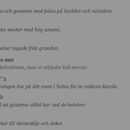
gat och gommen med fokus på kryddor och variation.
siska smaker med hög umami.
 såser lagade från grunden.
ra mat
köksdörren, men vi erbjuder full service:
"):
ingen live på ditt event i Solna för en exklusiv känsla.
l:
l att gästerna alltid har vad de behöver.
ukar till värmeskåp och dekor.