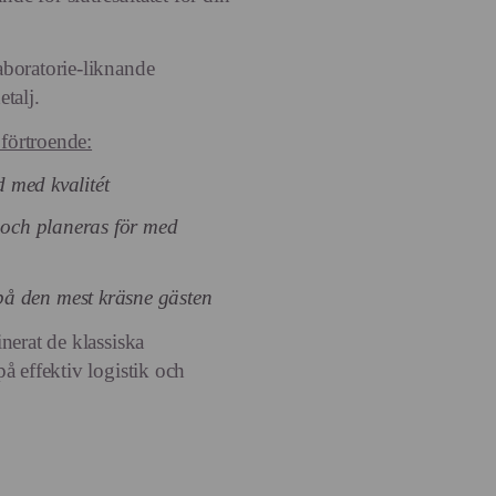
aboratorie-liknande
etalj.
 förtroende:
id med kvalitét
s och planeras för med
å den mest kräsne gästen
nerat de klassiska
å effektiv logistik och