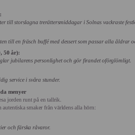
:
r till storslagna trerättersmiddagar i Solnas vackraste festl
n till en fräsch buffé med dessert som passar alla åldrar oc
, 50 år):
lar jubilarens personlighet och gör firandet oförglömligt.
dig service i svåra stunder.
dda menyer
sa jorden runt på en tallrik.
 autentiska smaker från världens alla hörn:
ier och färska råvaror.