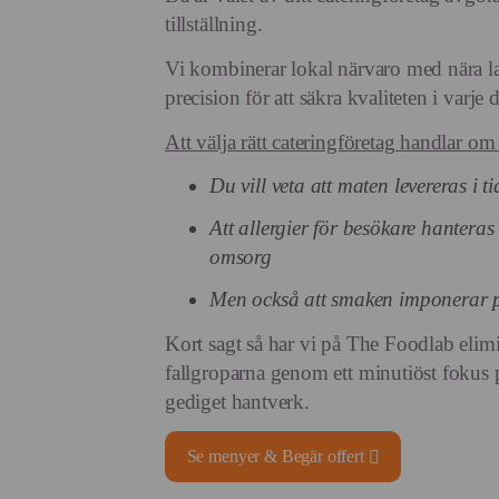
tillställning.
Vi kombinerar lokal närvaro med nära l
precision för att säkra kvaliteten i varje d
Att välja rätt cateringföretag handlar om
Du vill veta att maten levereras i t
Att allergier för besökare hantera
omsorg
Men också att smaken imponerar p
Kort sagt så har vi på The Foodlab elimi
fallgroparna genom ett minutiöst fokus p
gediget hantverk.
Se menyer & Begär offert