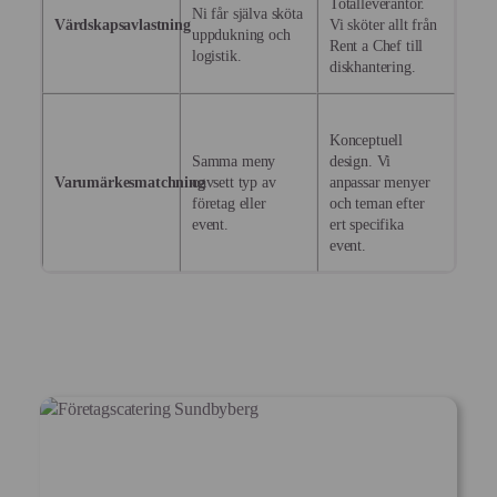
Totalleverantör.
Ni får själva sköta
Värdskapsavlastning
Vi sköter allt från
uppdukning och
Rent a Chef till
logistik.
diskhantering.
Konceptuell
Samma meny
design. Vi
Varumärkesmatchning
oavsett typ av
anpassar menyer
företag eller
och teman efter
event.
ert specifika
event.