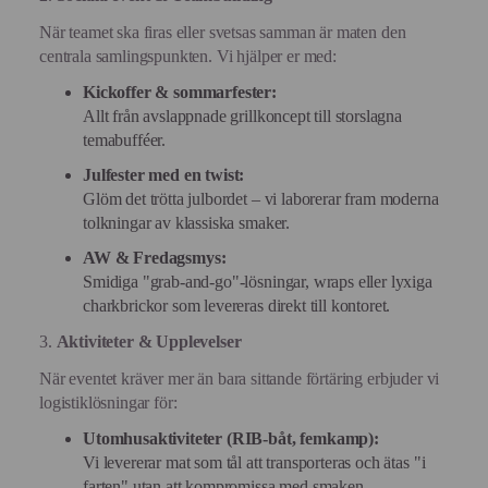
När teamet ska firas eller svetsas samman är maten den
centrala samlingspunkten. Vi hjälper er med:
Kickoffer & sommarfester:
Allt från avslappnade grillkoncept till storslagna
temabufféer.
Julfester med en twist:
Glöm det trötta julbordet – vi laborerar fram moderna
tolkningar av klassiska smaker.
AW & Fredagsmys:
Smidiga "grab-and-go"-lösningar, wraps eller lyxiga
charkbrickor som levereras direkt till kontoret.
3.
Aktiviteter & Upplevelser
När eventet kräver mer än bara sittande förtäring erbjuder vi
logistiklösningar för:
Utomhusaktiviteter (RIB-båt, femkamp):
Vi levererar mat som tål att transporteras och ätas "i
farten" utan att kompromissa med smaken.