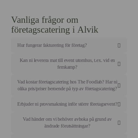
Vanliga frågor om
företagscatering i Alvik
Hur fungerar fakturering för företag?
Vi fakturerar efter godkänd kreditprövning med 30
Kan ni leverera mat till event utomhus, t.ex. vid en
dagars betalvilkor som standard för våra
femkamp?
företagskunder.
Absolut. Vi anpassar menyvalet och
Vad kostar företagscatering hos The Foodlab? Har ni
förpackningstekniken så att maten håller sig perfekt
olika pris/priser beroende på typ av företagscatering?
även i fältmässiga förhållanden.
Vi arbetar med en transparent prismodell för att
Erbjuder ni provsmakning inför större företagsevent?
underlätta er budgetering.
Här är riktlinjer för våra vanligaste tjänster:
Ja, vid större bokningar (över 50 personer) erbjuder vi
Vad händer om vi behöver avboka på grund av
en konsultation där vi går igenom smakprofiler.
Mötesmat & Lunch: 145 kr – 195 kr per
ändrade förutsättningar?
För oss handlar företagscatering om att säkerställa att
kuvert.
maten harmonierar med eventets syfte.