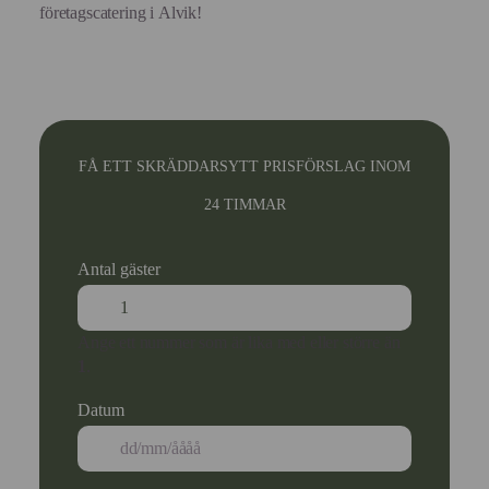
företagscatering i Alvik!
FÅ ETT SKRÄDDARSYTT PRISFÖRSLAG INOM
24 TIMMAR
Antal gäster
Ange ett nummer som är lika med eller större än
1
.
Datum