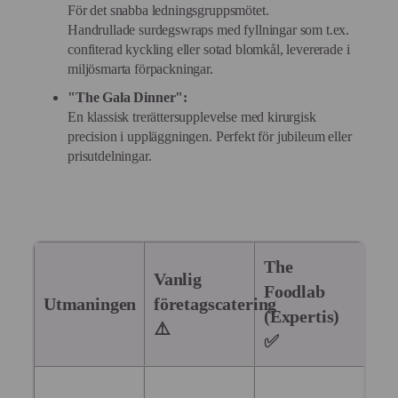
För det snabba ledningsgruppsmötet.
Handrullade surdegswraps med fyllningar som t.ex.
confiterad kyckling eller sotad blomkål, levererade i
miljösmarta förpackningar.
"The Gala Dinner":
En klassisk trerättersupplevelse med kirurgisk
precision i uppläggningen. Perfekt för jubileum eller
prisutdelningar.
The
Vanlig
Foodlab
Utmaningen
företagscatering
(Expertis)
⚠️
✅