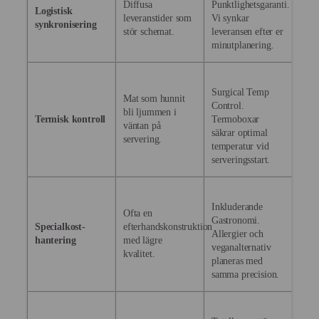
Diffusa
Punktlighetsgaranti.
Logistisk
leveranstider som
Vi synkar
synkronisering
stör schemat.
leveransen efter er
minutplanering.
Surgical Temp
Mat som hunnit
Control.
bli ljummen i
Termisk kontroll
Termoboxar
väntan på
säkrar optimal
servering.
temperatur vid
serveringsstart.
Inkluderande
Ofta en
Gastronomi.
Specialkost-
efterhandskonstruktion
Allergier och
hantering
med lägre
veganalternativ
kvalitet.
planeras med
samma precision.