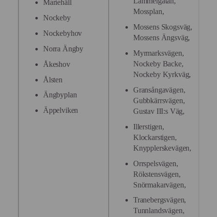
Lämmelgatan,
Mariehäll
Mossplan,
Nockeby
Mossens Skogsväg,
Nockebyhov
Mossens Ängsväg,
Norra Ängby
Myrmarksvägen,
Nockeby Backe,
Åkeshov
Nockeby Kyrkväg,
Ålsten
Gransångavägen,
Ängbyplan
Gubbkärrsvägen,
Äppelviken
Gustav III:s Väg,
Illerstigen,
Klockarstigen,
Knypplerskevägen,
Orrspelsvägen,
Rökstensvägen,
Snörmakarvägen,
Tranebergsvägen,
Tunnlandsvägen,