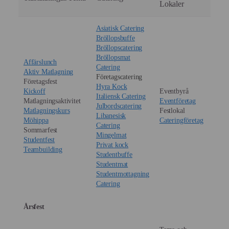
Lokaler
Asiatisk Catering
Bröllopsbuffe
Bröllopscatering
Bröllopsmat
Affärslunch
Catering
Aktiv Matlagning
Företagscatering
Företagsfest
Hyra Kock
Kickoff
Eventbyrå
Italiensk Catering
Matlagningsaktivitet
Eventföretag
Julbordscatering
Matlagningskurs
Festlokal
Libanesisk
Möhippa
Cateringföretag
Catering
Sommarfest
Mingelmat
Studentfest
Privat kock
Teambuilding
Studentbuffe
Studentmat
Studentmottagning
Catering
Årsfest