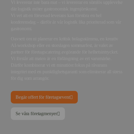
Vi levererar inte bara mat – vi levererar en sömlös upplevelse
där logistik möter gastronomisk ingenjörskonst.
Vi vet att en försenad leverans kan förstöra en hel
konferensdag – därför är vår logistik lika prioriterad som vår
gastronomi.
Oavsett om ni planerar en kritisk bolagsstämma, en kreativ
AI-workshop eller en storslagen sommarfest, är valet av
partner för företagscatering avgörande för helhetsintrycket.
Vi förstår att maten är en förlängning av ert varumärke.
Därför kombinerar vi ett minutiöst fokus på råvarans
integritet med en punktlighetsgaranti som eliminerar all stress
för dig som arrangör.
Begär offert för företagsevent
Se våra företagmenyer