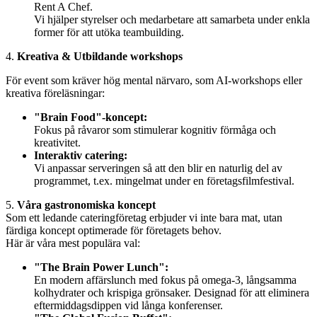
Rent A Chef.
Vi hjälper styrelser och medarbetare att samarbeta under enkla
former för att utöka teambuilding.
4.
Kreativa & Utbildande workshops
För event som kräver hög mental närvaro, som AI-workshops eller
kreativa föreläsningar:
"Brain Food"-koncept:
Fokus på råvaror som stimulerar kognitiv förmåga och
kreativitet.
Interaktiv catering:
Vi anpassar serveringen så att den blir en naturlig del av
programmet, t.ex. mingelmat under en företagsfilmfestival.
5.
Våra gastronomiska koncept
Som ett ledande cateringföretag erbjuder vi inte bara mat, utan
färdiga koncept optimerade för företagets behov.
Här är våra mest populära val:
"The Brain Power Lunch":
En modern affärslunch med fokus på omega-3, långsamma
kolhydrater och krispiga grönsaker. Designad för att eliminera
eftermiddagsdippen vid långa konferenser.