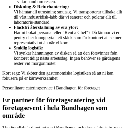
– vi tar hand om resten.
Diskning & Returhantering:
Vi hämtar all utrustning smutsig. Vi transporterar tillbaka allt
till vårt industridisk-labb där vi sanerar och polerar allt till
laboratorie-standard.
Fläckfri återställning av era ytor:
Har ni bokat personal eller "Rent a Chef"? Då lämnar vi ert
pentry eller lounge-yta i ett skick som får kontoret att se mer
representativt ut än när vi kom.
Smidig logistik:
Vi synkar hämtningen av disken så att den försvinner från
kontoret tidigt nästa arbetsdag. Ingen behöver se gårdagens
rester vid morgonmötet.
Kort sagt: Vi sköter den gastronomiska logistiken så att ni kan
fokusera på er kärnverksamhet.
Personligare cateringservice i Bandhagen för företaget
Er partner för företagscatering vid
företagsevent i hela Bandhagen som
område
The Foodlab är djupt rotade i Bandhagen och dess näringsliv, men