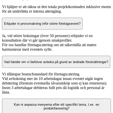
Vi hjälper er att räkna ut den totala projektkostnaden inklusive moms
för att underlätta er interna attestgång.
Erbjuder ni provsmakning inför större företagsevent?
Ja, vid större bokningar (över 50 personer) erbjuder vi en
konsultation där vi går igenom smakprofiler.
För oss handlar företagscatering om att säkerställa att maten
harmonierar med eventets syfte.
Vad händer om vi behöver avboka på grund av ändrade förutsättningar?
Vi tillämpar branschstandard för företagscatering.
Vid avbokning mer än 10 arbetsdagar innan eventet utgår ingen
debitering (förutom eventuella råvaruinköp som ej kan returneras).
Inom 3 arbetsdagar debiteras fullt pris då logistik och personal är
låsta.
Kan ni anpassa menyerna efter ett specifikt tema, t.ex. en
produktlansering?