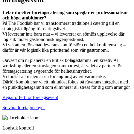
Letar du efter företagscatering som speglar er professionalism
och höga ambitioner?
På The Foodlab har vi transformerat traditionell catering till en
strategisk tillgång för näringslivet.
Vi levererar inte bara mat – vi levererar en sömlös upplevelse där
logistik möter gastronomisk ingenjörskonst.
Vi vet att en försenad leverans kan förstöra en hel konferensdag –
därför är vår logistik lika prioriterad som vår gastronomi.
Oavsett om ni planerar en kritisk bolagsstämma, en kreativ AI-
workshop eller en storslagen sommarfest, är valet av partner för
företagscatering avgörande för helhetsintrycket.
Vi förstår att maten är en förlängning av ert varumärke.
Därför kombinerar vi ett minutiöst fokus på råvarans integritet med
en punktlighetsgaranti som eliminerar all stress för dig som arrangör.
Begär offert för företagsevent
Se våra företagmenyer
Logistik kontroll