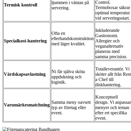
Control.
ljummen i väntan på
Termisk kontroll
Termoboxar säkrar
servering.
optimal temperatur
vid serveringsstart.
Inkluderande
Ofta en
Gastronomi.
efterhandskonstruktion
Specialkost-hantering
Allergier och
med lägre kvalitet.
veganalternativ
planeras med
samma precision.
Totalleverantör. Vi
Ni får själva sköta
Värdskapsavlastning
sköter allt från Ren
uppdukning och
a Chef till
logistik.
diskhantering.
Konceptuell
Samma meny oavsett
design. Vi anpassar
Varumärkesmatchning
typ av företag eller
menyer och teman
event.
efter ert specifika
event.