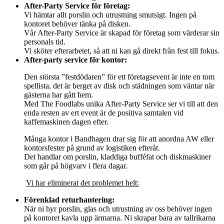
After-Party Service för företag:
Vi hämtar allt porslin och utrustning smutsigt. Ingen på
kontoret behöver tänka på disken.
Vår After-Party Service är skapad för företag som värderar sin
personals tid.
Vi sköter efterarbetet, så att ni kan gå direkt från fest till fokus.
After-party service för kontor:
Den största ”festdödaren” för ett företagsevent är inte en tom
spellista, det är berget av disk och städningen som väntar när
gästerna har gått hem.
Med The Foodlabs unika After-Party Service ser vi till att den
enda resten av ert event är de positiva samtalen vid
kaffemaskinen dagen efter.
Många kontor i Bandhagen drar sig för att anordna AW eller
kontorsfester på grund av logistiken efteråt.
Det handlar om porslin, kladdiga bufféfat och diskmaskiner
som går på högvarv i flera dagar.
Vi har eliminerat det problemet helt:
Förenklad returhantering:
När ni hyr porslin, glas och utrustning av oss behöver ingen
på kontoret kavla upp ärmarna. Ni skrapar bara av tallrikarna