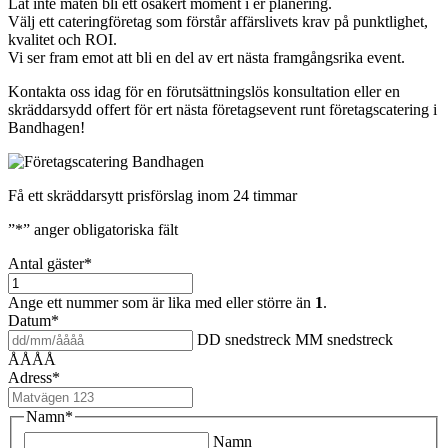
Låt inte maten bli ett osäkert moment i er planering.
Välj ett cateringföretag som förstår affärslivets krav på punktlighet,
kvalitet och ROI.
Vi ser fram emot att bli en del av ert nästa framgångsrika event.
Kontakta oss idag för en förutsättningslös konsultation eller en
skräddarsydd offert för ert nästa företagsevent runt företagscatering i
Bandhagen!
Få ett skräddarsytt prisförslag inom 24 timmar
”
*
” anger obligatoriska fält
Antal gäster
*
Ange ett nummer som är lika med eller större än
1
.
Datum
*
DD snedstreck MM snedstreck
ÅÅÅÅ
Adress
*
Namn
*
Namn