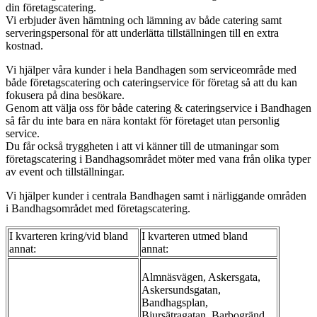
din företagscatering.
Vi erbjuder även hämtning och lämning av både catering samt
serveringspersonal för att underlätta tillställningen till en extra
kostnad.
Vi hjälper våra kunder i hela Bandhagen som serviceområde med
både företagscatering och cateringservice för företag så att du kan
fokusera på dina besökare.
Genom att välja oss för både catering & cateringservice i Bandhagen
så får du inte bara en nära kontakt för företaget utan personlig
service.
Du får också tryggheten i att vi känner till de utmaningar som
företagscatering i Bandhagsområdet möter med vana från olika typer
av event och tillställningar.
Vi hjälper kunder i centrala Bandhagen samt i närliggande områden
i Bandhagsområdet med företagscatering.
I kvarteren kring/vid bland
I kvarteren utmed bland
annat:
annat:
Almnäsvägen, Askersgata,
Askersundsgatan,
Bandhagsplan,
Bjursätragatan, Barbogränd,