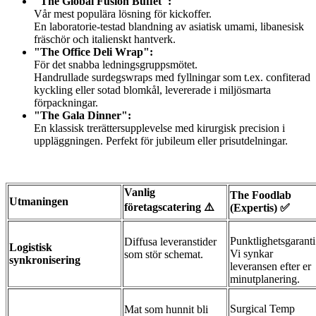
"The Global Fusion Buffet":
Vår mest populära lösning för kickoffer.
En laboratorie-testad blandning av asiatisk umami, libanesisk
fräschör och italienskt hantverk.
"The Office Deli Wrap":
För det snabba ledningsgruppsmötet.
Handrullade surdegswraps med fyllningar som t.ex. confiterad
kyckling eller sotad blomkål, levererade i miljösmarta
förpackningar.
"The Gala Dinner":
En klassisk trerättersupplevelse med kirurgisk precision i
uppläggningen. Perfekt för jubileum eller prisutdelningar.
Vanlig
The Foodlab
Utmaningen
företagscatering ⚠️
(Expertis) ✅
Punktlighetsgaranti
Diffusa leveranstider
Logistisk
Vi synkar
som stör schemat.
synkronisering
leveransen efter er
minutplanering.
Surgical Temp
Mat som hunnit bli