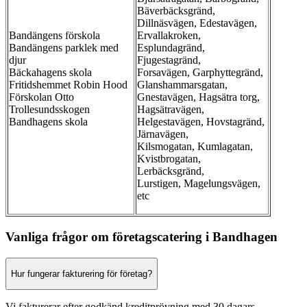
Bäverbäcksgränd,
Dillnäsvägen, Edestavägen,
Bandängens förskola
Ervallakroken,
Bandängens parklek med
Esplundagränd,
djur
Fjugestagränd,
Bäckahagens skola
Forsavägen, Garphyttegränd,
Fritidshemmet Robin Hood
Glanshammarsgatan,
Förskolan Otto
Gnestavägen, Hagsätra torg,
Trollesundsskogen
Hagsätravägen,
Bandhagens skola
Helgestavägen, Hovstagränd,
Järnavägen,
Kilsmogatan, Kumlagatan,
Kvistbrogatan,
Lerbäcksgränd,
Lurstigen, Magelungsvägen,
etc
Vanliga frågor om företagscatering i Bandhagen
Hur fungerar fakturering för företag?
Vi fakturerar efter godkänd kreditprövning med 30 dagars