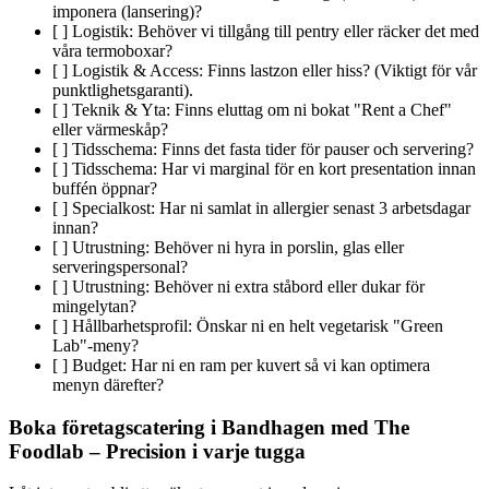
imponera (lansering)?
[ ] Logistik: Behöver vi tillgång till pentry eller räcker det med
våra termoboxar?
[ ] Logistik & Access: Finns lastzon eller hiss? (Viktigt för vår
punktlighetsgaranti).
[ ] Teknik & Yta: Finns eluttag om ni bokat "Rent a Chef"
eller värmeskåp?
[ ] Tidsschema: Finns det fasta tider för pauser och servering?
[ ] Tidsschema: Har vi marginal för en kort presentation innan
buffén öppnar?
[ ] Specialkost: Har ni samlat in allergier senast 3 arbetsdagar
innan?
[ ] Utrustning: Behöver ni hyra in porslin, glas eller
serveringspersonal?
[ ] Utrustning: Behöver ni extra ståbord eller dukar för
mingelytan?
[ ] Hållbarhetsprofil: Önskar ni en helt vegetarisk "Green
Lab"-meny?
[ ] Budget: Har ni en ram per kuvert så vi kan optimera
menyn därefter?
Boka företagscatering i Bandhagen med The
Foodlab – Precision i varje tugga