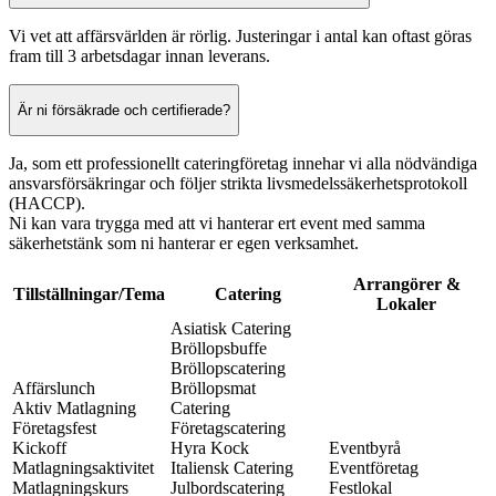
Vi vet att affärsvärlden är rörlig. Justeringar i antal kan oftast göras
fram till 3 arbetsdagar innan leverans.
Är ni försäkrade och certifierade?
Ja, som ett professionellt cateringföretag innehar vi alla nödvändiga
ansvarsförsäkringar och följer strikta livsmedelssäkerhetsprotokoll
(HACCP).
Ni kan vara trygga med att vi hanterar ert event med samma
säkerhetstänk som ni hanterar er egen verksamhet.
Arrangörer &
Tillställningar/Tema
Catering
Lokaler
Asiatisk Catering
Bröllopsbuffe
Bröllopscatering
Affärslunch
Bröllopsmat
Aktiv Matlagning
Catering
Företagsfest
Företagscatering
Kickoff
Hyra Kock
Eventbyrå
Matlagningsaktivitet
Italiensk Catering
Eventföretag
Matlagningskurs
Julbordscatering
Festlokal