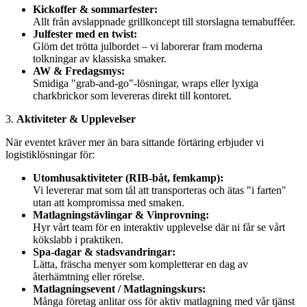
Kickoffer & sommarfester:
Allt från avslappnade grillkoncept till storslagna temabufféer.
Julfester med en twist:
Glöm det trötta julbordet – vi laborerar fram moderna
tolkningar av klassiska smaker.
AW & Fredagsmys:
Smidiga "grab-and-go"-lösningar, wraps eller lyxiga
charkbrickor som levereras direkt till kontoret.
3.
Aktiviteter & Upplevelser
När eventet kräver mer än bara sittande förtäring erbjuder vi
logistiklösningar för:
Utomhusaktiviteter (RIB-båt, femkamp):
Vi levererar mat som tål att transporteras och ätas "i farten"
utan att kompromissa med smaken.
Matlagningstävlingar & Vinprovning:
Hyr vårt team för en interaktiv upplevelse där ni får se vårt
kökslabb i praktiken.
Spa-dagar & stadsvandringar:
Lätta, fräscha menyer som kompletterar en dag av
återhämtning eller rörelse.
Matlagningsevent / Matlagningskurs:
Många företag anlitar oss för aktiv matlagning med vår tjänst