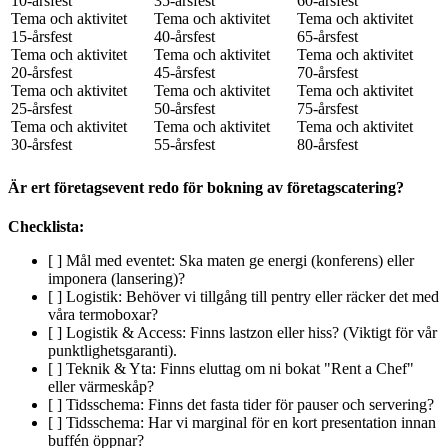
10-årsfest
35-årsfest
60-årsfest
Tema och aktivitet
Tema och aktivitet
Tema och aktivitet
15-årsfest
40-årsfest
65-årsfest
Tema och aktivitet
Tema och aktivitet
Tema och aktivitet
20-årsfest
45-årsfest
70-årsfest
Tema och aktivitet
Tema och aktivitet
Tema och aktivitet
25-årsfest
50-årsfest
75-årsfest
Tema och aktivitet
Tema och aktivitet
Tema och aktivitet
30-årsfest
55-årsfest
80-årsfest
Är ert företagsevent redo för bokning av företagscatering?
Checklista:
[ ] Mål med eventet: Ska maten ge energi (konferens) eller
imponera (lansering)?
[ ] Logistik: Behöver vi tillgång till pentry eller räcker det med
våra termoboxar?
[ ] Logistik & Access: Finns lastzon eller hiss? (Viktigt för vår
punktlighetsgaranti).
[ ] Teknik & Yta: Finns eluttag om ni bokat "Rent a Chef"
eller värmeskåp?
[ ] Tidsschema: Finns det fasta tider för pauser och servering?
[ ] Tidsschema: Har vi marginal för en kort presentation innan
buffén öppnar?