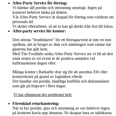
After-Party Service för företag:
Vi hämtar allt porslin och utrustning smutsigt. Ingen på
kontoret behöver tänka på disken.
Vår After-Party Service är skapad för företag som värderar sin
personals tid.
Vi sköter efterarbetet, så att ni kan gå direkt från fest till fokus.
After-party service för kontor:
Den största ”festdödaren” för ett företagsevent är inte en tom
spellista, det är berget av disk och städningen som väntar när
gästerna har gått hem.
Med The Foodlabs unika After-Party Service ser vi till att den
enda resten av ert event är de positiva samtalen vid
kaffemaskinen dagen efter.
Många kontor i Barkarby drar sig för att anordna AW eller
kontorsfester på grund av logistiken efteråt.
Det handlar om porslin, kladdiga bufféfat och diskmaskiner
som går på högvarv i flera dagar.
Vi har eliminerat det problemet helt:
Förenklad returhantering:
När ni hyr porslin, glas och utrustning av oss behöver ingen
på kontoret kavla upp ärmarna. Ni skrapar bara av tallrikarna