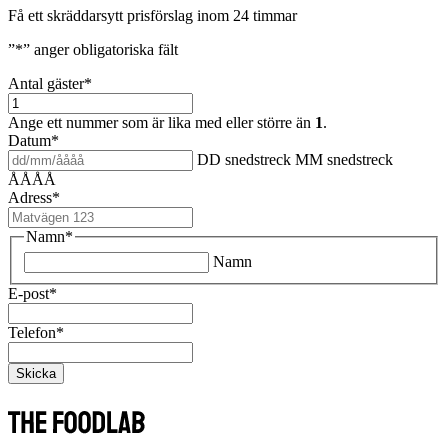
Få ett skräddarsytt prisförslag inom 24 timmar
”
*
” anger obligatoriska fält
Antal gäster
*
Ange ett nummer som är lika med eller större än
1
.
Datum
*
DD snedstreck MM snedstreck
ÅÅÅÅ
Adress
*
Namn
*
Namn
E-post
*
Telefon
*
Skicka