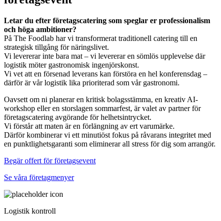
Letar du efter företagscatering som speglar er professionalism
och höga ambitioner?
På The Foodlab har vi transformerat traditionell catering till en
strategisk tillgång för näringslivet.
Vi levererar inte bara mat – vi levererar en sömlös upplevelse där
logistik möter gastronomisk ingenjörskonst.
Vi vet att en försenad leverans kan förstöra en hel konferensdag –
därför är vår logistik lika prioriterad som vår gastronomi.
Oavsett om ni planerar en kritisk bolagsstämma, en kreativ AI-
workshop eller en storslagen sommarfest, är valet av partner för
företagscatering avgörande för helhetsintrycket.
Vi förstår att maten är en förlängning av ert varumärke.
Därför kombinerar vi ett minutiöst fokus på råvarans integritet med
en punktlighetsgaranti som eliminerar all stress för dig som arrangör.
Begär offert för företagsevent
Se våra företagmenyer
Logistik kontroll