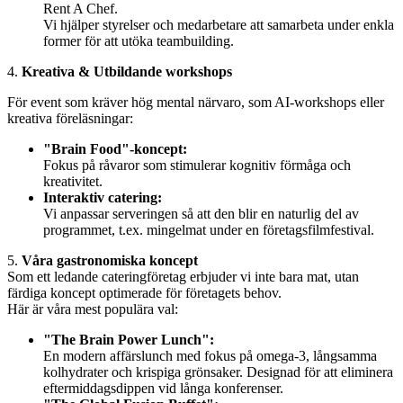
Rent A Chef.
Vi hjälper styrelser och medarbetare att samarbeta under enkla
former för att utöka teambuilding.
4.
Kreativa & Utbildande workshops
För event som kräver hög mental närvaro, som AI-workshops eller
kreativa föreläsningar:
"Brain Food"-koncept:
Fokus på råvaror som stimulerar kognitiv förmåga och
kreativitet.
Interaktiv catering:
Vi anpassar serveringen så att den blir en naturlig del av
programmet, t.ex. mingelmat under en företagsfilmfestival.
5.
Våra gastronomiska koncept
Som ett ledande cateringföretag erbjuder vi inte bara mat, utan
färdiga koncept optimerade för företagets behov.
Här är våra mest populära val:
"The Brain Power Lunch":
En modern affärslunch med fokus på omega-3, långsamma
kolhydrater och krispiga grönsaker. Designad för att eliminera
eftermiddagsdippen vid långa konferenser.