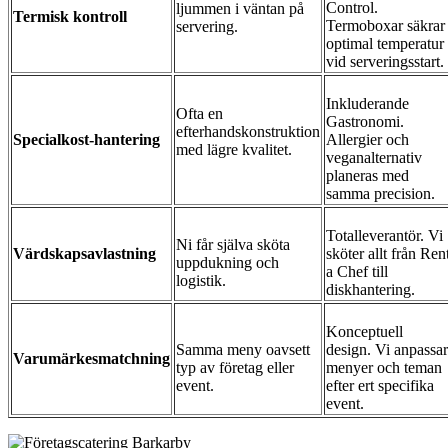
Control.
ljummen i väntan på
Termisk kontroll
Termoboxar säkrar
servering.
optimal temperatur
vid serveringsstart.
Inkluderande
Ofta en
Gastronomi.
efterhandskonstruktion
Specialkost-hantering
Allergier och
med lägre kvalitet.
veganalternativ
planeras med
samma precision.
Totalleverantör. Vi
Ni får själva sköta
Värdskapsavlastning
sköter allt från Ren
uppdukning och
a Chef till
logistik.
diskhantering.
Konceptuell
Samma meny oavsett
design. Vi anpassar
Varumärkesmatchning
typ av företag eller
menyer och teman
event.
efter ert specifika
event.