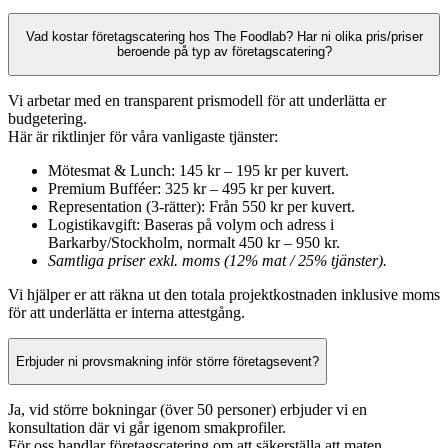
Vad kostar företagscatering hos The Foodlab? Har ni olika pris/priser
beroende på typ av företagscatering?
Vi arbetar med en transparent prismodell för att underlätta er
budgetering.
Här är riktlinjer för våra vanligaste tjänster:
Mötesmat & Lunch: 145 kr – 195 kr per kuvert.
Premium Bufféer: 325 kr – 495 kr per kuvert.
Representation (3-rätter): Från 550 kr per kuvert.
Logistikavgift: Baseras på volym och adress i
Barkarby/Stockholm, normalt 450 kr – 950 kr.
Samtliga priser exkl. moms (12% mat / 25% tjänster).
Vi hjälper er att räkna ut den totala projektkostnaden inklusive moms
för att underlätta er interna attestgång.
Erbjuder ni provsmakning inför större företagsevent?
Ja, vid större bokningar (över 50 personer) erbjuder vi en
konsultation där vi går igenom smakprofiler.
För oss handlar företagscatering om att säkerställa att maten