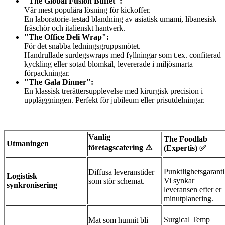
"The Global Fusion Buffet":
Vår mest populära lösning för kickoffer.
En laboratorie-testad blandning av asiatisk umami, libanesisk
fräschör och italienskt hantverk.
"The Office Deli Wrap":
För det snabba ledningsgruppsmötet.
Handrullade surdegswraps med fyllningar som t.ex. confiterad
kyckling eller sotad blomkål, levererade i miljösmarta
förpackningar.
"The Gala Dinner":
En klassisk trerättersupplevelse med kirurgisk precision i
uppläggningen. Perfekt för jubileum eller prisutdelningar.
Vanlig
The Foodlab
Utmaningen
företagscatering ⚠️
(Expertis) ✅
Punktlighetsgaranti
Diffusa leveranstider
Logistisk
Vi synkar
som stör schemat.
synkronisering
leveransen efter er
minutplanering.
Surgical Temp
Mat som hunnit bli