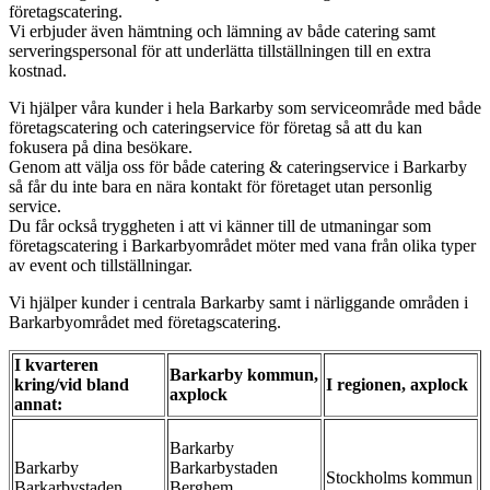
företagscatering.
Vi erbjuder även hämtning och lämning av både catering samt
serveringspersonal för att underlätta tillställningen till en extra
kostnad.
Vi hjälper våra kunder i hela Barkarby som serviceområde med både
företagscatering och cateringservice för företag så att du kan
fokusera på dina besökare.
Genom att välja oss för både catering & cateringservice i Barkarby
så får du inte bara en nära kontakt för företaget utan personlig
service.
Du får också tryggheten i att vi känner till de utmaningar som
företagscatering i Barkarbyområdet möter med vana från olika typer
av event och tillställningar.
Vi hjälper kunder i centrala Barkarby samt i närliggande områden i
Barkarbyområdet med företagscatering.
I kvarteren
Barkarby kommun,
kring/vid bland
I regionen, axplock
axplock
annat:
Barkarby
Barkarby
Barkarbystaden
Stockholms kommun
Barkarbystaden
Berghem