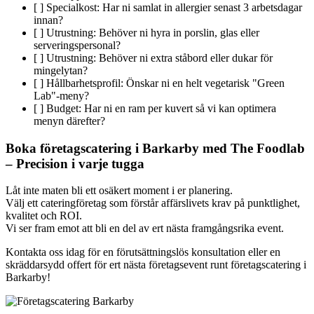
[ ] Specialkost: Har ni samlat in allergier senast 3 arbetsdagar
innan?
[ ] Utrustning: Behöver ni hyra in porslin, glas eller
serveringspersonal?
[ ] Utrustning: Behöver ni extra ståbord eller dukar för
mingelytan?
[ ] Hållbarhetsprofil: Önskar ni en helt vegetarisk "Green
Lab"-meny?
[ ] Budget: Har ni en ram per kuvert så vi kan optimera
menyn därefter?
Boka företagscatering i Barkarby med The Foodlab
– Precision i varje tugga
Låt inte maten bli ett osäkert moment i er planering.
Välj ett cateringföretag som förstår affärslivets krav på punktlighet,
kvalitet och ROI.
Vi ser fram emot att bli en del av ert nästa framgångsrika event.
Kontakta oss idag för en förutsättningslös konsultation eller en
skräddarsydd offert för ert nästa företagsevent runt företagscatering i
Barkarby!