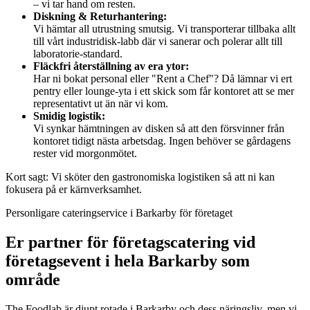
– vi tar hand om resten.
Diskning & Returhantering:
Vi hämtar all utrustning smutsig. Vi transporterar tillbaka allt
till vårt industridisk-labb där vi sanerar och polerar allt till
laboratorie-standard.
Fläckfri återställning av era ytor:
Har ni bokat personal eller "Rent a Chef"? Då lämnar vi ert
pentry eller lounge-yta i ett skick som får kontoret att se mer
representativt ut än när vi kom.
Smidig logistik:
Vi synkar hämtningen av disken så att den försvinner från
kontoret tidigt nästa arbetsdag. Ingen behöver se gårdagens
rester vid morgonmötet.
Kort sagt: Vi sköter den gastronomiska logistiken så att ni kan
fokusera på er kärnverksamhet.
Personligare cateringservice i Barkarby för företaget
Er partner för företagscatering vid
företagsevent i hela Barkarby som
område
The Foodlab är djupt rotade i Barkarby och dess näringsliv, men vi