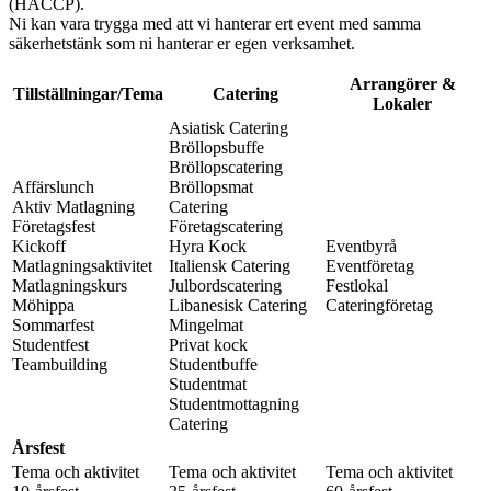
(HACCP).
Ni kan vara trygga med att vi hanterar ert event med samma
säkerhetstänk som ni hanterar er egen verksamhet.
Arrangörer &
Tillställningar/Tema
Catering
Lokaler
Asiatisk Catering
Bröllopsbuffe
Bröllopscatering
Affärslunch
Bröllopsmat
Aktiv Matlagning
Catering
Företagsfest
Företagscatering
Kickoff
Hyra Kock
Eventbyrå
Matlagningsaktivitet
Italiensk Catering
Eventföretag
Matlagningskurs
Julbordscatering
Festlokal
Möhippa
Libanesisk Catering
Cateringföretag
Sommarfest
Mingelmat
Studentfest
Privat kock
Teambuilding
Studentbuffe
Studentmat
Studentmottagning
Catering
Årsfest
Tema och aktivitet
Tema och aktivitet
Tema och aktivitet