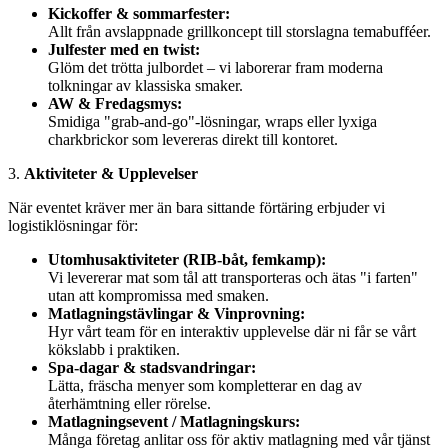
Kickoffer & sommarfester:
Allt från avslappnade grillkoncept till storslagna temabufféer.
Julfester med en twist:
Glöm det trötta julbordet – vi laborerar fram moderna
tolkningar av klassiska smaker.
AW & Fredagsmys:
Smidiga "grab-and-go"-lösningar, wraps eller lyxiga
charkbrickor som levereras direkt till kontoret.
3.
Aktiviteter & Upplevelser
När eventet kräver mer än bara sittande förtäring erbjuder vi
logistiklösningar för:
Utomhusaktiviteter (RIB-båt, femkamp):
Vi levererar mat som tål att transporteras och ätas "i farten"
utan att kompromissa med smaken.
Matlagningstävlingar & Vinprovning:
Hyr vårt team för en interaktiv upplevelse där ni får se vårt
kökslabb i praktiken.
Spa-dagar & stadsvandringar:
Lätta, fräscha menyer som kompletterar en dag av
återhämtning eller rörelse.
Matlagningsevent / Matlagningskurs:
Många företag anlitar oss för aktiv matlagning med vår tjänst