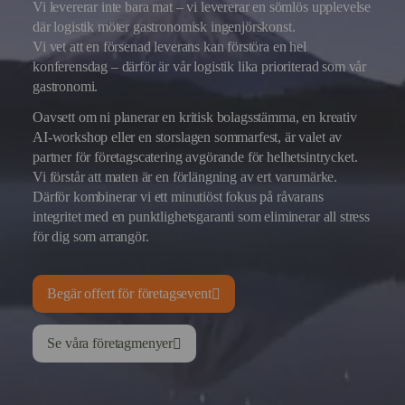
Vi levererar inte bara mat – vi levererar en sömlös upplevelse
där logistik möter gastronomisk ingenjörskonst.
Vi vet att en försenad leverans kan förstöra en hel
konferensdag – därför är vår logistik lika prioriterad som vår
gastronomi.
Oavsett om ni planerar en kritisk bolagsstämma, en kreativ
AI-workshop eller en storslagen sommarfest, är valet av
partner för företagscatering avgörande för helhetsintrycket.
Vi förstår att maten är en förlängning av ert varumärke.
Därför kombinerar vi ett minutiöst fokus på råvarans
integritet med en punktlighetsgaranti som eliminerar all stress
för dig som arrangör.
Begär offert för företagsevent
Se våra företagmenyer