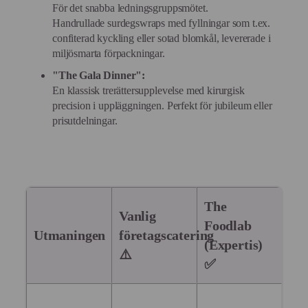
För det snabba ledningsgruppsmötet.
Handrullade surdegswraps med fyllningar som t.ex.
confiterad kyckling eller sotad blomkål, levererade i
miljösmarta förpackningar.
"The Gala Dinner":
En klassisk trerättersupplevelse med kirurgisk
precision i uppläggningen. Perfekt för jubileum eller
prisutdelningar.
The
Vanlig
Foodlab
Utmaningen
företagscatering
(Expertis)
⚠️
✅