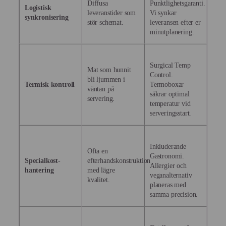
Diffusa
Punktlighetsgaranti.
Logistisk
leveranstider som
Vi synkar
synkronisering
stör schemat.
leveransen efter er
minutplanering.
Surgical Temp
Mat som hunnit
Control.
bli ljummen i
Termisk kontroll
Termoboxar
väntan på
säkrar optimal
servering.
temperatur vid
serveringsstart.
Inkluderande
Ofta en
Gastronomi.
Specialkost-
efterhandskonstruktion
Allergier och
hantering
med lägre
veganalternativ
kvalitet.
planeras med
samma precision.