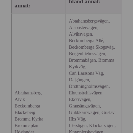
bland annat:
annat:
Abrahamsbergsvägen,
Alabastervägen,
Alviksvägen,
Beckomberga Allé,
Beckomberga Skogsväg,
Bergenhielmsvägen,
Brommabågen, Bromma
Kyrkväg,
Carl Larssons Väg,
Dalgången,
Drottningholmsvägen,
Abrahamsberg
Ehrenstrahlsvägen,
Alvik
Ekorrvägen,
Beckomberga
Gransångavägen,
Blackeberg
Gubbkärrsvägen, Gustav
Bromma Kyrka
III:s Väg,
Brommaplan
Illerstigen, Klockarstigen,
Höglandet
Knypplerskevägen,