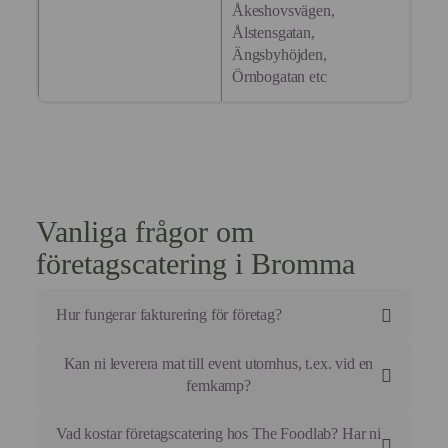
Åkeshovsvägen,
Ålstensgatan,
Ängsbyhöjden,
Örnbogatan etc
Vanliga frågor om
företagscatering i Bromma
Hur fungerar fakturering för företag?
Vi fakturerar efter godkänd kreditprövning med 30
Kan ni leverera mat till event utomhus, t.ex. vid en
dagars betalvilkor som standard för våra
femkamp?
företagskunder.
Absolut. Vi anpassar menyvalet och
Vad kostar företagscatering hos The Foodlab? Har ni