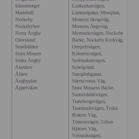
Islandstorget
Lunkentusvägen,
Mariehäll
Lämmelgatan, Mossplan,
Nockeby
Mossens Skogsväg,
Nockebyhov
Mossens Ängsväg,
Norra Ängby
Myrmarksvägen, Nockeby
Olovslund
Backe, Nockeby Kyrkväg,
Smedslätten
Orrspelsvägen,
Stora Mossen
Rökstensvägen,
Södra Ängby
Snörmakarvägen,
Åkeshov
Sobelgränd,
Ålsten
Stavgårdsgatan,
Ängbyplan
Stierncronas Väg,
Äppelviken
Stora Mossens Backe,
Sunnerdahlsvägen,
Tranebergsvägen,
Tunnlandsvägen, Tyska
Bottens Väg,
Törnrosvägen, Urban
Hjärnes Väg,
Vävstolsvägen,