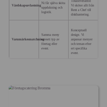
Totalleverantör.
Ni får själva sköta
Värdskapsavlastning
Vi sköter allt från
uppdukning och
Rent a Chef till
logistik.
diskhantering.
Konceptuell
Samma meny
design. Vi
Varumärkesmatchning
oavsett typ av
anpassar menyer
företag eller
och teman efter
event.
ert specifika
event.