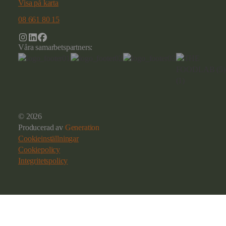
Visa på karta
08 661 80 15
Våra samarbetspartners:
© 2026
Producerad av
Generation
Cookieinställningar
Cookiepolicy
Integritetspolicy