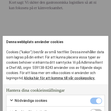
Kort sagt: Vi sköter den gastronomiska logistiken så att ni
kan fokusera på er kärnverksamhet.
Denna webbplats använder cookies
Cookies ("kakor") består av små textfiler. Dessa innehåller data
som lagras på din enhet. För att kunna placera vissa typer av
cookies behöver vi inhämta ditt samtycke. Vi på Adlimina Rent
a Chef AB, orgnr. 559138-8243 använder oss av följande slags
cookies. För att läsa mer om vilka cookies vi använder och
lagringstid,
klicka här för att komma till vår cookiepolicy.
Hantera dina cookieinställningar
Nödvändi
Nödvändiga cookies
cookies
Markera
kryssruta
för
Cookies