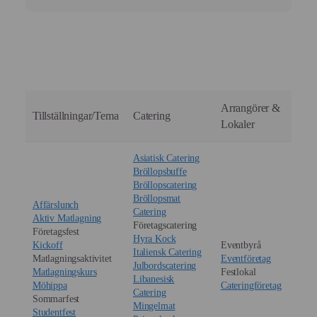
oftast göras fram till 3 arbetsdagar innan leverans.
Ja, som ett professionellt cateringföretag innehar vi alla
nödvändiga ansvarsförsäkringar och följer strikta
livsmedelssäkerhetsprotokoll (HACCP).
Ni kan vara trygga med att vi hanterar ert event med
samma säkerhetstänk som ni hanterar er egen
verksamhet.
Arrangörer &
Tillställningar/Tema
Catering
Lokaler
Asiatisk Catering
Bröllopsbuffe
Bröllopscatering
Bröllopsmat
Affärslunch
Catering
Aktiv Matlagning
Företagscatering
Företagsfest
Hyra Kock
Kickoff
Eventbyrå
Italiensk Catering
Matlagningsaktivitet
Eventföretag
Julbordscatering
Matlagningskurs
Festlokal
Libanesisk
Möhippa
Cateringföretag
Catering
Sommarfest
Mingelmat
Studentfest