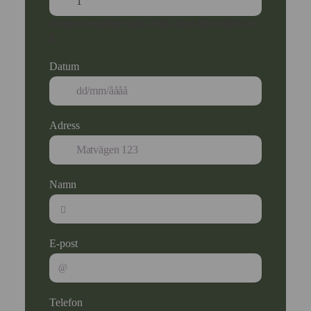
Ange ett nummer som är lika med eller större än
1
.
Datum
Adress
Namn
E-post
Telefon