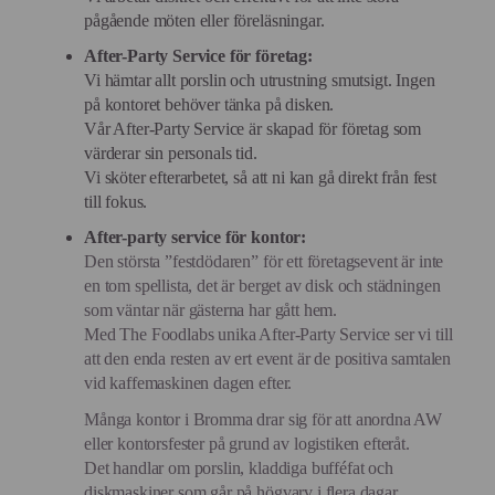
pågående möten eller föreläsningar.
After-Party Service för företag:
Vi hämtar allt porslin och utrustning smutsigt. Ingen
på kontoret behöver tänka på disken.
Vår After-Party Service är skapad för företag som
värderar sin personals tid.
Vi sköter efterarbetet, så att ni kan gå direkt från fest
till fokus.
After-party service för kontor:
Den största ”festdödaren” för ett företagsevent är inte
en tom spellista, det är berget av disk och städningen
som väntar när gästerna har gått hem.
Med The Foodlabs unika After-Party Service ser vi till
att den enda resten av ert event är de positiva samtalen
vid kaffemaskinen dagen efter.
Många kontor i Bromma drar sig för att anordna AW
eller kontorsfester på grund av logistiken efteråt.
Det handlar om porslin, kladdiga bufféfat och
diskmaskiner som går på högvarv i flera dagar.