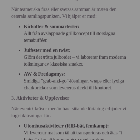
När teamet ska firas eller svetsas samman är maten den
centrala samlingspunkten. Vi hjälper er med:
Kickoffer & sommarfester:
Allt från avslappnade grillkoncept till storslagna
temabufféer.
Julfester med en twist:
Glöm det trötta julbordet – vi laborerar fram moderna
tolkningar av klassiska smaker.
AW & Fredagsmys:
Smidiga "grab-and-go"-lösningar, wraps eller lyxiga
charkbrickor som levereras direkt till kontoret.
3.
Aktiviteter & Upplevelser
När eventet kräver mer än bara sittande förtäring erbjuder vi
logistiklösningar för:
Utomhusaktiviteter (RIB-båt, femkamp):
Vi levererar mat som tål att transporteras och ätas "i
farten" utan att kompromissa med smaken.