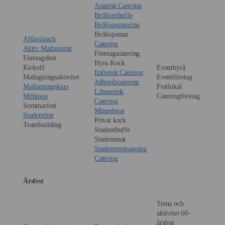
Asiatisk Catering
Bröllopsbuffe
Bröllopscatering
Bröllopsmat
Affärslunch
Catering
Aktiv Matlagning
Företagscatering
Företagsfest
Hyra Kock
Kickoff
Eventbyrå
Italiensk Catering
Matlagningsaktivitet
Eventföretag
Julbordscatering
Matlagningskurs
Festlokal
Libanesisk
Möhippa
Cateringföretag
Catering
Sommarfest
Mingelmat
Studentfest
Privat kock
Teambuilding
Studentbuffe
Studentmat
Studentmottagning
Catering
Årsfest
Tema och
aktivitet 60-
årsfest