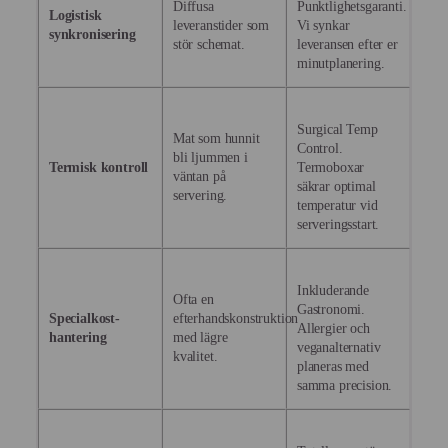
Diffusa
Punktlighetsgaranti.
Logistisk
leveranstider som
Vi synkar
synkronisering
stör schemat.
leveransen efter er
minutplanering.
Surgical Temp
Mat som hunnit
Control.
bli ljummen i
Termisk kontroll
Termoboxar
väntan på
säkrar optimal
servering.
temperatur vid
serveringsstart.
Inkluderande
Ofta en
Gastronomi.
Specialkost-
efterhandskonstruktion
Allergier och
hantering
med lägre
veganalternativ
kvalitet.
planeras med
samma precision.