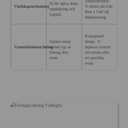
Totalleverantör.
Ni får själva sköta
Värdskapsavlastning
Vi sköter allt från
uppdukning och
Rent a Chef till
logistik.
diskhantering.
Konceptuell
Samma meny
design. Vi
Varumärkesmatchning
oavsett typ av
anpassar menyer
företag eller
och teman efter
event.
ert specifika
event.