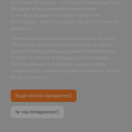
Vi levererar inte bara mat – vi levererar en sömlös upplevelse
där logistik möter gastronomisk ingenjörskonst.
Vi vet att en försenad leverans kan förstöra en hel
konferensdag – därför är vår logistik lika prioriterad som vår
gastronomi.
Oavsett om ni planerar en kritisk bolagsstämma, en kreativ
AI-workshop eller en storslagen sommarfest, är valet av
partner för företagscatering avgörande för helhetsintrycket.
Vi förstår att maten är en förlängning av ert varumärke.
Därför kombinerar vi ett minutiöst fokus på råvarans
integritet med en punktlighetsgaranti som eliminerar all stress
för dig som arrangör.
Begär offert för företagsevent
Se våra företagmenyer