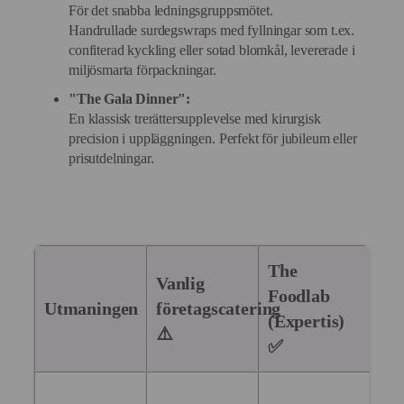
För det snabba ledningsgruppsmötet.
Handrullade surdegswraps med fyllningar som t.ex.
confiterad kyckling eller sotad blomkål, levererade i
miljösmarta förpackningar.
"The Gala Dinner":
En klassisk trerättersupplevelse med kirurgisk
precision i uppläggningen. Perfekt för jubileum eller
prisutdelningar.
The
Vanlig
Foodlab
Utmaningen
företagscatering
(Expertis)
⚠️
✅