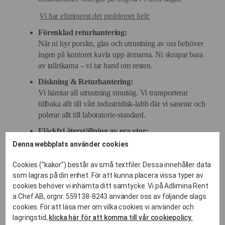
Vi har eliminerat det problemet helt:
Förenklad returhantering:
När ni hyr porslin, glas och utrustning av oss behöver
ingen på kontoret kavla upp ärmarna. Ni skrapar bara
av tallrikarna – vi tar hand om resten.
Diskning & Returhantering:
Vi hämtar all utrustning smutsig. Vi transporterar
tillbaka allt till vårt industridisk-labb där vi sanerar och
polerar allt till laboratorie-standard.
Fläckfri återställning av era ytor:
Har ni bokat personal eller "Rent a Chef"? Då lämnar
Denna webbplats använder cookies
vi ert pentry eller lounge-yta i ett skick som får
kontoret att se mer representativt ut än när vi kom.
Cookies ("kakor") består av små textfiler. Dessa innehåller data
som lagras på din enhet. För att kunna placera vissa typer av
Smidig logistik:
cookies behöver vi inhämta ditt samtycke. Vi på Adlimina Rent
Vi synkar hämtningen av disken så att den försvinner
a Chef AB, orgnr. 559138-8243 använder oss av följande slags
från kontoret tidigt nästa arbetsdag. Ingen behöver se
cookies. För att läsa mer om vilka cookies vi använder och
gårdagens rester vid morgonmötet.
lagringstid,
klicka här för att komma till vår cookiepolicy.