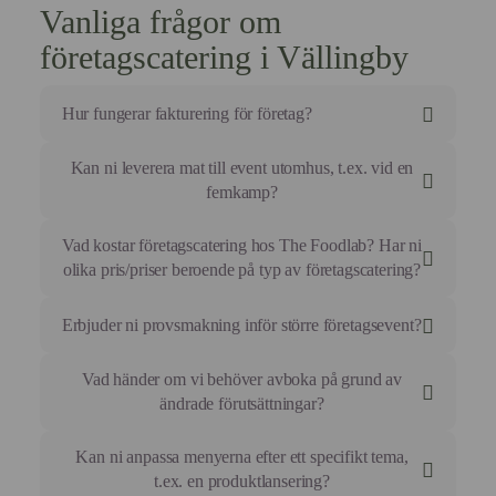
Vanliga frågor om
företagscatering i Vällingby
Hur fungerar fakturering för företag?
Vi fakturerar efter godkänd kreditprövning med 30
Kan ni leverera mat till event utomhus, t.ex. vid en
dagars betalvilkor som standard för våra
femkamp?
företagskunder.
Absolut. Vi anpassar menyvalet och
Vad kostar företagscatering hos The Foodlab? Har ni
förpackningstekniken så att maten håller sig perfekt
olika pris/priser beroende på typ av företagscatering?
även i fältmässiga förhållanden.
Vi arbetar med en transparent prismodell för att
Erbjuder ni provsmakning inför större företagsevent?
underlätta er budgetering.
Här är riktlinjer för våra vanligaste tjänster:
Ja, vid större bokningar (över 50 personer) erbjuder vi
Vad händer om vi behöver avboka på grund av
en konsultation där vi går igenom smakprofiler.
Mötesmat & Lunch: 145 kr – 195 kr per
ändrade förutsättningar?
För oss handlar företagscatering om att säkerställa att
kuvert.
maten harmonierar med eventets syfte.
Vi tillämpar branschstandard för företagscatering.
Kan ni anpassa menyerna efter ett specifikt tema,
Premium Bufféer: 325 kr – 495 kr per kuvert.
Vid avbokning mer än 10 arbetsdagar innan eventet
t.ex. en produktlansering?