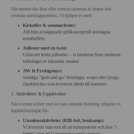
När teamet ska firas eller svetsas samman är maten den
centrala samlingspunkten. Vi hjälper er med:
Kickoffer & sommarfester:
Allt från avslappnade grillkoncept till storslagna
temabufféer.
Julfester med en twist:
Glöm det trötta julbordet – vi laborerar fram moderna
tolkningar av klassiska smaker.
AW & Fredagsmys:
Smidiga "grab-and-go"-lösningar, wraps eller lyxiga
charkbrickor som levereras direkt till kontoret.
3.
Aktiviteter & Upplevelser
När eventet kräver mer än bara sittande förtäring erbjuder vi
logistiklösningar för:
Utomhusaktiviteter (RIB-båt, femkamp):
Vi levererar mat som tål att transporteras och ätas "i
farten" utan att kompromissa med smaken.