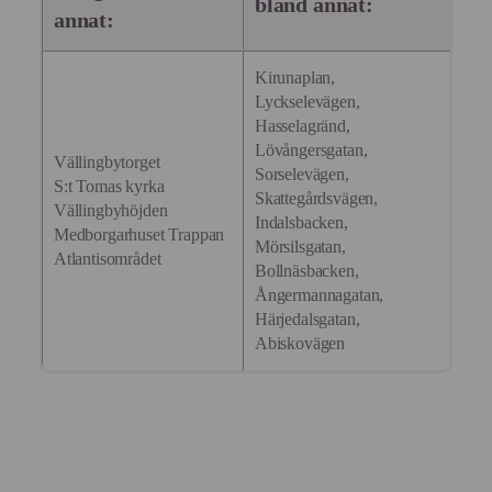
bland annat:
annat:
Kirunaplan,
Lyckselevägen,
Hasselagränd,
Lövångersgatan,
Vällingbytorget
Sorselevägen,
S:t Tomas kyrka
Skattegårdsvägen,
Vällingbyhöjden
Indalsbacken,
Medborgarhuset Trappan
Mörsilsgatan,
Atlantisområdet
Bollnäsbacken,
Ångermannagatan,
Härjedalsgatan,
Abiskovägen