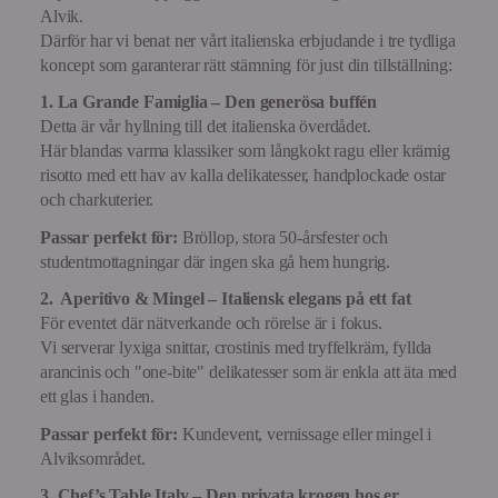
Alvik.
Därför har vi benat ner vårt italienska erbjudande i tre tydliga
koncept som garanterar rätt stämning för just din tillställning:
1. La Grande Famiglia – Den generösa buffén
Detta är vår hyllning till det italienska överdådet.
Här blandas varma klassiker som långkokt ragu eller krämig
risotto med ett hav av kalla delikatesser, handplockade ostar
och charkuterier.
Passar perfekt för:
Bröllop, stora 50-årsfester och
studentmottagningar där ingen ska gå hem hungrig.
2. Aperitivo & Mingel – Italiensk elegans på ett fat
För eventet där nätverkande och rörelse är i fokus.
Vi serverar lyxiga snittar, crostinis med tryffelkräm, fyllda
arancinis och "one-bite" delikatesser som är enkla att äta med
ett glas i handen.
Passar perfekt för:
Kundevent, vernissage eller mingel i
Alviksområdet.
3. Chef’s Table Italy – Den privata krogen hos er