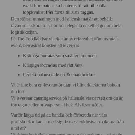
exakt hur maten ska hanteras för att bibehålla
toppkvalitet från första till sista tuggan.
Den största utmaningen med italiensk mat är att behålla
råvarornas sköra fräschör och eleganta enkelhet genom hela
logistikkedjan.
På The Foodlab har vi, efter år av erfarenhet från tusentals
event, bemästrat konsten att leverera:
Krämiga burratas som smälter i munnen
Krispiga foccacias med rätt sälta
Perfekt balanserade ost & charkbrickor
Vi är inte bara en leverantör utan vi blir arkitekterna bakom
din fest.
Vi levererar cateringservice på italienskt vis oavsett om du är
företagare eller privatperson i hela Alviksområdet.
Varför lägga tid på att handla och förbereda när våra
proffskockar kan ta med sig de mest exklusiva smakerna från
n till er?
Vi sköter logistiken, presentationen och smakerna – så att du