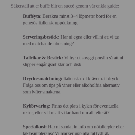
Säkerställ att er buffé blir en succé genom vår enkla guide:
Bufféyta:
Beräkna minst 3–4 löpmeter bord för en
generös italiensk uppdukning.
Serveringsbestick:
Har ni egna eller vill ni att vi tar
med matchande utrustning?
Tallrikar & Bestick:
Vi hyr ut snyggt porslin så att ni
slipper engångsartiklar och disk.
Dryckesmatchning:
Italiensk mat kräver rätt dryck.
Fråga oss om tips på viner eller alkoholfria alternativ
som lyfter smakerna.
Kylförvaring:
Finns det plats i kylen för eventuella
rester, eller vill ni att vi tar hand om allt efteråt?
Specialkost:
Har ni samlat in info om nötallergier eller
laktosintolerans? Vi märker upp alla fat tydligt.