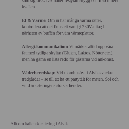
smutsig disk. Det håller festytan snygg och fräsch hela
kvällen.
El & Värme:
Om ni har många varma rätter,
kontrollera att det finns ett vanligt 230V-uttag i
närheten av buffén för våra värmeplattor.
Allergi-kommunikation:
Vi märker alltid upp våra
fat med tydliga skyltar (Gluten, Laktos, Nötter etc.),
men ha gärna en lista redo för gästerna vid ankomst.
Väderberedskap:
Vid utomhusfest i Alviks vackra
trädgårdar – se till att ha ett partytält för maten. Sol och
vind är cateringens största fiender.
Allt om italiensk catering i Alvik