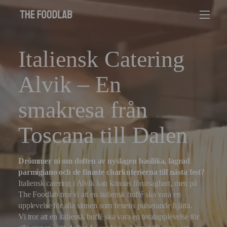
Italiensk Catering
Alvik – En
smakresa från
Toscana till Dalen
Drömmer ni om doften av nyslagen basilika, lagrad
parmigiano och de finaste charkuterierna till nästa fest?
Italiensk catering i Alvik kan kännas förutsägbart, men på
The Foodlab tror vi att en italiensk buffé ska vara en
upplevelse för alla sinnen som festens pulserande hjärta.
Vi tror att en italiensk buffé ska vara en totalupplevelse för