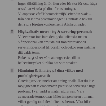
Ingen tillställning är för liten eller för stor för oss, fråga
oss så tar vi reda på dina förutsättningar.
Vi anpassar vår "laboratoriemiljö" efter din skala –
från den intima privatmiddagen i Centrala Alvik till
den stora företagskonferensen i Alviksområdet.
Högkvalitativ utrustning & serveringspersonal:
Vi levererar inte bara den goda italienska maten.
Vår personal kan erbjuda allt från professionell
serveringspersonal till porslin och dekor som matchar
ditt valda tema.
Enkelt sagt så ser vår cateringservice till att
helhetsintrycket blir lika bra som smaken.
Hämtning & lämning på dina villkor med
punktlighetsgaranti:
Cateringservice innebär att timing är allt. Har du inte
möjlighet att ta emot maten precis vid servering? Inga
problem. I vår värld är maten aldrig sen. Våra
avancerade termoboxar håller temperaturen i timmar,
vilket ger dig total flexibilitet i schemat. Våra bilar