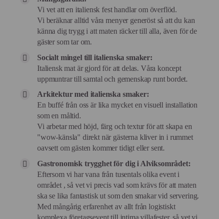
Vi vet att en italiensk fest handlar om överflöd.
Vi beräknar alltid våra menyer generöst så att du kan
känna dig trygg i att maten räcker till alla, även för de
gäster som tar om.
Socialt mingel till italienska smaker:
Italiensk mat är gjord för att delas. Våra koncept
uppmuntrar till samtal och gemenskap runt bordet.
Arkitektur med italienska smaker:
En buffé från oss är lika mycket en visuell installation
som en måltid.
Vi arbetar med höjd, färg och textur för att skapa en
"wow-känsla" direkt när gästerna kliver in i rummet
oavsett om gästen kommer tidigt eller sent.
Gastronomisk trygghet för dig i Alviksområdet:
Eftersom vi har vana från tusentals olika event i
området , så vet vi precis vad som krävs för att maten
ska se lika fantastisk ut som den smakar vid servering.
Med mångårig erfarenhet av allt från logistiskt
komplexa företagsevent till intima villafester, så vet vi