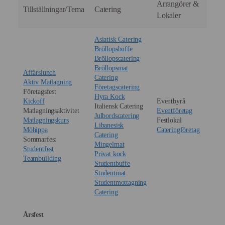
Arrangörer &
Tillställningar/Tema
Catering
Lokaler
Asiatisk Catering
Bröllopsbuffe
Bröllopscatering
Bröllopsmat
Affärslunch
Catering
Aktiv Matlagning
Företagscatering
Företagsfest
Hyra Kock
Kickoff
Eventbyrå
Italiensk Catering
Matlagningsaktivitet
Eventföretag
Julbordscatering
Matlagningskurs
Festlokal
Libanesisk
Möhippa
Cateringföretag
Catering
Sommarfest
Mingelmat
Studentfest
Privat kock
Teambuilding
Studentbuffe
Studentmat
Studentmottagning
Catering
Årsfest