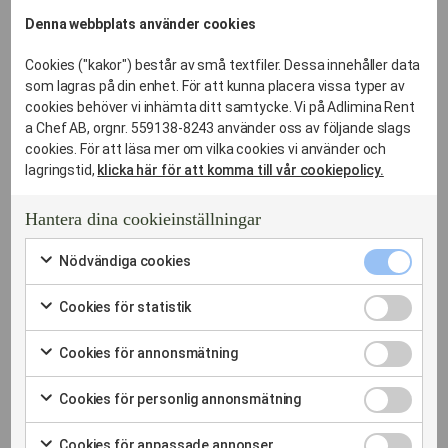
Bromma Kyrka
Skogsväg,
Denna webbplats använder cookies
Brommaplan
Bergenhielmsvägen,
Cookies ("kakor") består av små textfiler. Dessa innehåller data
Olovslund
Brommabågen, Bromma
som lagras på din enhet. För att kunna placera vissa typer av
Kyrkväg,
Smedslätten
cookies behöver vi inhämta ditt samtycke. Vi på Adlimina Rent
a Chef AB, orgnr. 559138-8243 använder oss av följande slags
Lunkentusvägen, Lämmelga
Stora Mossen
cookies. För att läsa mer om vilka cookies vi använder och
Mossens
Södra Ängby
lagringstid,
klicka här för att komma till vår cookiepolicy.
Skogsväg, Mossens
Mariehäll
Ängsväg,
Hantera dina cookieinställningar
Nockeby
Myrmarksvägen, Nockeby
Nödvändi
Backe, Nockeby
Nödvändiga cookies
Nockebyhov
cookies
Markera
Kyrkväg,
kryssruta
Norra Ängby
för
Cookies
Cookies för statistik
att
Gransångavägen,
för
Markera
Åkeshov
samtycka
Gubbkärrsvägen, Gustav
statistik
för
till
Cookies
Cookies för annonsmätning
kryssruta
III:s Väg,
Ålsten
att
användning
för
Markera
samtycka
av
annonsmä
för
Illerstigen, Klockarstigen,
Ängbyplan
till
Cookies
Nödvändiga
Cookies för personlig annonsmätning
kryssruta
att
användning
för
cookies
Markera
Orrspelsvägen,
Äppelviken
samtycka
av
personlig
för
till
Cookies
Rökstensvägen, Snörmakar
Cookies
Cookies för anpassade annonser
annonsmä