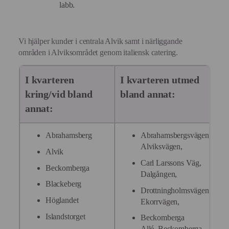
labb.
Vi hjälper kunder i centrala Alvik samt i närliggande
områden i Alviksområdet genom italiensk catering.
I kvarteren
I kvarteren utmed
kring/vid bland
bland annat:
annat:
Abrahamsberg
Abrahamsbergsvägen, Alaba
Alviksvägen,
Alvik
Carl Larssons Väg,
Beckomberga
Dalgången,
Blackeberg
Drottningholmsvägen, Ehren
Höglandet
Ekorrvägen,
Islandstorget
Beckomberga
Allé, Beckomberga