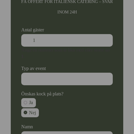
FÅ OFFERT FÖR ITALIENSK CATERING – SVAR
INOM 24H
Antal gäster
Ange ett nummer som är lika med eller större än
1
.
Typ av event
Önskas kock på plats?
Ja
Nej
Namn