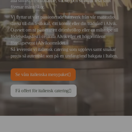
alla sinnen – en doftande, vacker och smakrik resa som
förenar människor.
Vi flyttar ut vårt passionerade hantverk från vår matstudio
direkt till din festlokal, ditt kontor eller din trädgård i Alvik.
Oavsett om ni planerar ett drömbröllop eller en milstolpe till
födelsedagsfest i centrala Alvik eller ett högprofilerat
företagsevent i Alviksområdet.
Så levererar vi italiensk catering som upplevs samt smakar
precis så autentiskt som på en undangömd bakgata i Italien.
Se våra italienska menypaket
Få offert för italiensk catering