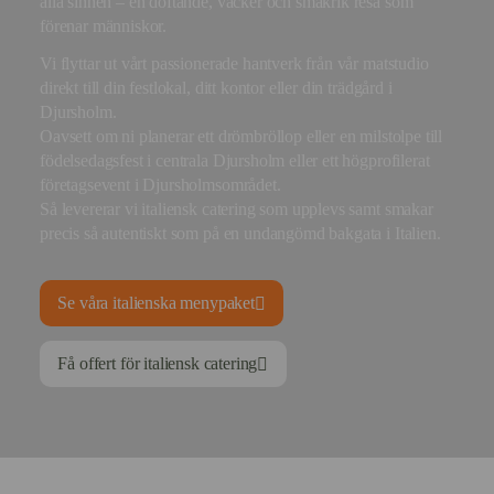
alla sinnen – en doftande, vacker och smakrik resa som
förenar människor.
Vi flyttar ut vårt passionerade hantverk från vår matstudio
direkt till din festlokal, ditt kontor eller din trädgård i
Djursholm.
Oavsett om ni planerar ett drömbröllop eller en milstolpe till
födelsedagsfest i centrala Djursholm eller ett högprofilerat
företagsevent i Djursholmsområdet.
Så levererar vi italiensk catering som upplevs samt smakar
precis så autentiskt som på en undangömd bakgata i Italien.
Se våra italienska menypaket
Få offert för italiensk catering