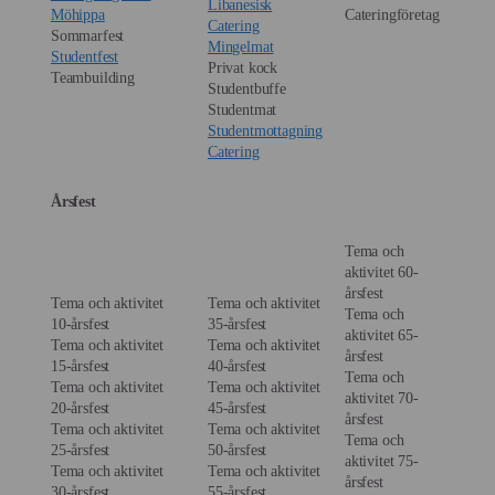
Libanesisk
Möhippa
Cateringföretag
Catering
Sommarfest
Mingelmat
Studentfest
Privat kock
Teambuilding
Studentbuffe
Studentmat
Studentmottagning
Catering
Årsfest
Tema och
aktivitet 60-
årsfest
Tema och aktivitet
Tema och aktivitet
Tema och
10-årsfest
35-årsfest
aktivitet 65-
Tema och aktivitet
Tema och aktivitet
årsfest
15-årsfest
40-årsfest
Tema och
Tema och aktivitet
Tema och aktivitet
aktivitet 70-
20-årsfest
45-årsfest
årsfest
Tema och aktivitet
Tema och aktivitet
Tema och
25-årsfest
50-årsfest
aktivitet 75-
Tema och aktivitet
Tema och aktivitet
årsfest
30-årsfest
55-årsfest