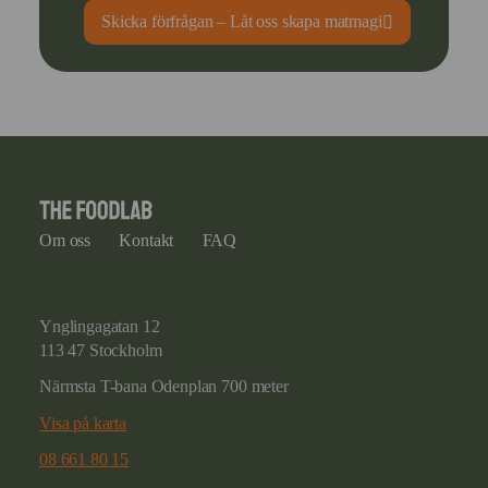
Skicka förfrågan – Låt oss skapa matmagi
Om oss
Kontakt
FAQ
Ynglingagatan 12
113 47 Stockholm
Närmsta T-bana Odenplan 700 meter
Visa på karta
08 661 80 15