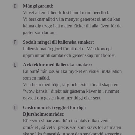
Mängdgaranti:
Vi vet att en italiensk fest handlar om överflöd.
Vi beräknar alltid våra menyer generöst så att du kan
känna dig trygg i att maten räcker till alla, även för de
gäster som tar om.
Socialt mingel till italienska smaker:
Italiensk mat är gjord för att delas. Våra koncept
uppmuntrar till samtal och gemenskap runt bordet.
Arkitektur med italienska smaker:
En buffé från oss är lika mycket en visuell installation
som en måltid.
Vi arbetar med höjd, färg och textur för att skapa en
"wow-känsla" direkt när gästerna kliver in i rummet
oavsett om gästen kommer tidigt eller sent.
Gastronomisk trygghet för dig i
Djursholmsområdet:
Eftersom vi har vana från tusentals olika event i
området , så vet vi precis vad som krävs för att maten
ska se lika fantastisk ut som den smakar vid servering.