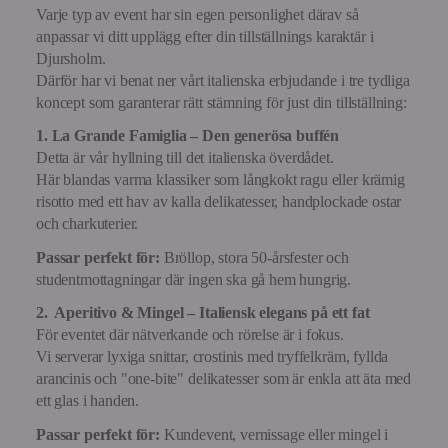
Varje typ av event har sin egen personlighet därav så
anpassar vi ditt upplägg efter din tillställnings karaktär i
Djursholm.
Därför har vi benat ner vårt italienska erbjudande i tre tydliga
koncept som garanterar rätt stämning för just din tillställning:
1. La Grande Famiglia – Den generösa buffén
Detta är vår hyllning till det italienska överdådet.
Här blandas varma klassiker som långkokt ragu eller krämig
risotto med ett hav av kalla delikatesser, handplockade ostar
och charkuterier.
Passar perfekt för:
Bröllop, stora 50-årsfester och
studentmottagningar där ingen ska gå hem hungrig.
2. Aperitivo & Mingel – Italiensk elegans på ett fat
För eventet där nätverkande och rörelse är i fokus.
Vi serverar lyxiga snittar, crostinis med tryffelkräm, fyllda
arancinis och "one-bite" delikatesser som är enkla att äta med
ett glas i handen.
Passar perfekt för:
Kundevent, vernissage eller mingel i