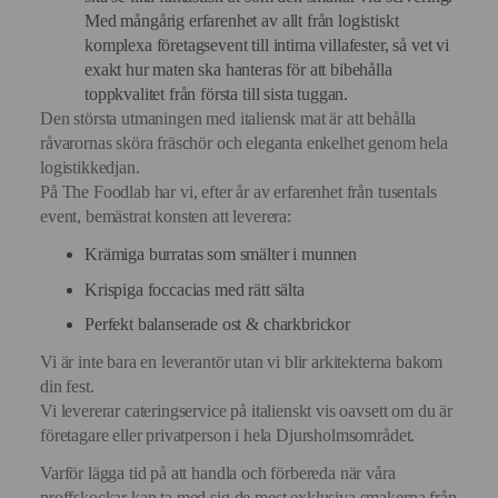
Med mångårig erfarenhet av allt från logistiskt
komplexa företagsevent till intima villafester, så vet vi
exakt hur maten ska hanteras för att bibehålla
toppkvalitet från första till sista tuggan.
Den största utmaningen med italiensk mat är att behålla
råvarornas sköra fräschör och eleganta enkelhet genom hela
logistikkedjan.
På The Foodlab har vi, efter år av erfarenhet från tusentals
event, bemästrat konsten att leverera:
Krämiga burratas som smälter i munnen
Krispiga foccacias med rätt sälta
Perfekt balanserade ost & charkbrickor
Vi är inte bara en leverantör utan vi blir arkitekterna bakom
din fest.
Vi levererar cateringservice på italienskt vis oavsett om du är
företagare eller privatperson i hela Djursholmsområdet.
Varför lägga tid på att handla och förbereda när våra
proffskockar kan ta med sig de mest exklusiva smakerna från