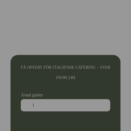
FÅ OFFERT FÖR ITALIENSK CATERING – SVAR
INOM 24H
Antal gäster
Ange ett nummer som är lika med eller större än
1
.