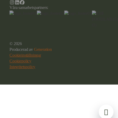
Våra samarbetspartners:
© 2026
Producerad av
Generation
Cookieinställningar
Cookiepolicy
Integritetspolicy