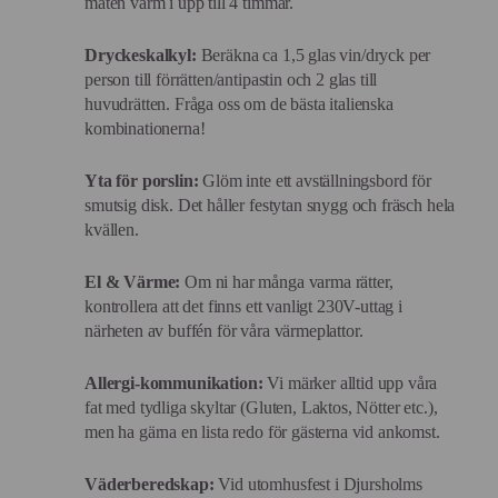
maten varm i upp till 4 timmar.
Dryckeskalkyl:
Beräkna ca 1,5 glas vin/dryck per
person till förrätten/antipastin och 2 glas till
huvudrätten. Fråga oss om de bästa italienska
kombinationerna!
Yta för porslin:
Glöm inte ett avställningsbord för
smutsig disk. Det håller festytan snygg och fräsch hela
kvällen.
El & Värme:
Om ni har många varma rätter,
kontrollera att det finns ett vanligt 230V-uttag i
närheten av buffén för våra värmeplattor.
Allergi-kommunikation:
Vi märker alltid upp våra
fat med tydliga skyltar (Gluten, Laktos, Nötter etc.),
men ha gärna en lista redo för gästerna vid ankomst.
Väderberedskap:
Vid utomhusfest i Djursholms