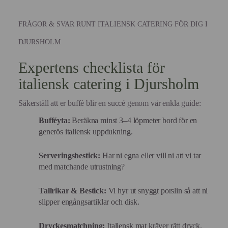
FRÅGOR & SVAR RUNT ITALIENSK CATERING FÖR DIG I
DJURSHOLM
Expertens checklista för
italiensk catering i Djursholm
Säkerställ att er buffé blir en succé genom vår enkla guide:
Bufféyta:
Beräkna minst 3–4 löpmeter bord för en
generös italiensk uppdukning.
Serveringsbestick:
Har ni egna eller vill ni att vi tar
med matchande utrustning?
Tallrikar & Bestick:
Vi hyr ut snyggt porslin så att ni
slipper engångsartiklar och disk.
Dryckesmatchning:
Italiensk mat kräver rätt dryck.