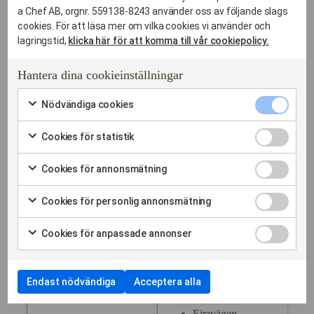
bibliotek
a Chef AB, orgnr. 559138-8243 använder oss av följande slags
Vindkallsvägen,
Djursholms torg
cookies. För att läsa mer om vilka cookies vi använder och
Auravägen, Henrik
lagringstid,
klicka här för att komma till vår cookiepolicy.
Viktor Rydbergs
Palmes allé,
Gymnasium
Vendevägen,
Hantera dina cookieinställningar
Djursholms slott
Slottsvägen,
Ynglingavägen,
Nödvändi
Nödvändiga cookies
Birgittasystrarnas
cookies
Markera
kloster
Viktor Rydbergs
kryssruta
för
Cookies
Cookies för statistik
väg,
att
Djursholms
för
Markera
samtycka
Danderydsvägen,
statistik
församlingsgård
för
till
Cookies
Cookies för annonsmätning
kryssruta
Östra
att
användning
för
Djursholms Ösby
Markera
Valhallavägen,
samtycka
av
annonsmä
för
Station
till
Cookies
Nödvändiga
Cookies för personlig annonsmätning
kryssruta
att
Björkbergavägen,
användning
för
cookies
Markera
samtycka
Djursholms ridhus
av
personlig
Skandiavägen,
för
till
Cookies
Cookies
Cookies för anpassade annonser
annonsmä
att
Skandiastigen,
användning
för
för
kryssruta
Markera
samtycka
av
anpassade
statistik
för
Högsätesgränd,
till
Cookies
annonser
att
användning
Banérvägen,
för
kryssruta
samtycka
Endast nödvändiga
Acceptera alla
av
annonsmätning
Gandviksvägen,
till
Cookies
användning
för
Eiravägen,