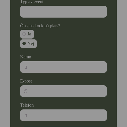
Typ av event
Önskas kock på plats?
Ja
Nej
Namn
E-post
Telefon