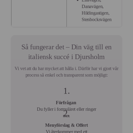
av
personlig
Danavägen,
Cookies
annonsmätning
för
Hildingastigen,
anpassade
Stenbocksvägen
annonser
Så fungerar det – Din väg till en
italiensk succé i Djursholm
Vi vet att du har mycket att hålla i. Därför har vi gjort vår
process så enkel och transparent som möjligt:
Förfrågan
Du fyller i formuläret eller ringer
oss.
Menyförslag & Offert
Vi återkommer med ett