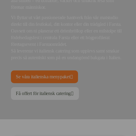
alla sinnen – en doftande, vacker och smakrik resa som
förenar människor.
Vi flyttar ut vårt passionerade hantverk från vår matstudio
direkt till din festlokal, ditt kontor eller din trädgård i Farsta.
Oavsett om ni planerar ett drömbröllop eller en milstolpe till
födelsedagsfest i centrala Farsta eller ett högprofilerat
företagsevent i Farstaområdet.
Så levererar vi italiensk catering som upplevs samt smakar
precis så autentiskt som på en undangömd bakgata i Italien.
Se våra italienska menypaket
Få offert för italiensk catering