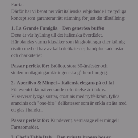
Farsta.
Därför har vi benat ner vårt italienska erbjudande i tre tydliga
koncept som garanterar rätt stämning för just din tillställning:
1. La Grande Famiglia – Den generösa buffén
Detta är vår hyllning till det italienska överdådet.
Här blandas varma klassiker som långkokt ragu eller krämig
risotto med ett hav av kalla delikatesser, handplockade ostar
och charkuterier.
Passar perfekt för:
Bröllop, stora 50-årsfester och
studentmottagningar där ingen ska gå hem hungrig.
2. Aperitivo & Mingel – Italiensk elegans på ett fat
För eventet där nätverkande och rörelse är i fokus.
Vi serverar lyxiga snittar, crostinis med tryffelkräm, fyllda
arancinis och "one-bite" delikatesser som är enkla att äta med
ett glas i handen.
Passar perfekt för:
Kundevent, vernissage eller mingel i
Farstaområdet.
3. Chef’s Table Italy – Den privata krogen hos er