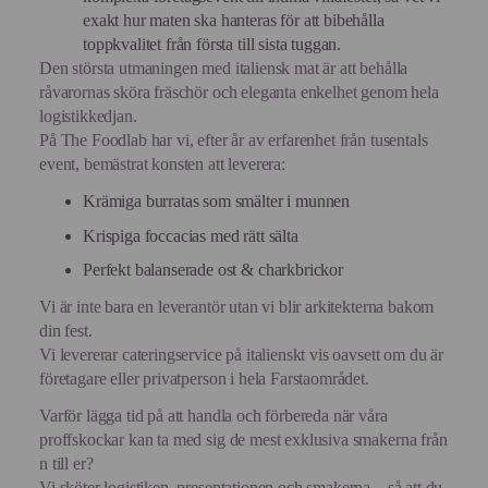
exakt hur maten ska hanteras för att bibehålla
toppkvalitet från första till sista tuggan.
Den största utmaningen med italiensk mat är att behålla
råvarornas sköra fräschör och eleganta enkelhet genom hela
logistikkedjan.
På The Foodlab har vi, efter år av erfarenhet från tusentals
event, bemästrat konsten att leverera:
Krämiga burratas som smälter i munnen
Krispiga foccacias med rätt sälta
Perfekt balanserade ost & charkbrickor
Vi är inte bara en leverantör utan vi blir arkitekterna bakom
din fest.
Vi levererar cateringservice på italienskt vis oavsett om du är
företagare eller privatperson i hela Farstaområdet.
Varför lägga tid på att handla och förbereda när våra
proffskockar kan ta med sig de mest exklusiva smakerna från
n till er?
Vi sköter logistiken, presentationen och smakerna – så att du