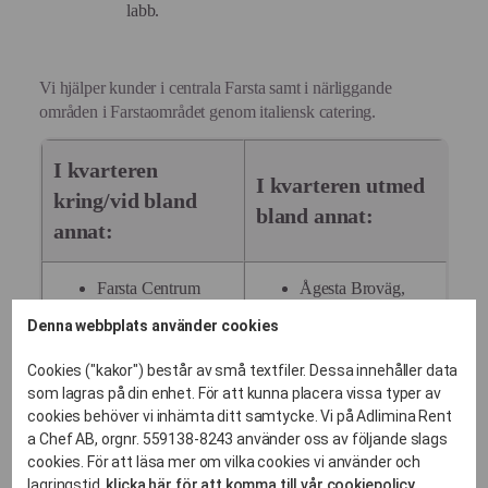
labb.
Vi hjälper kunder i centrala Farsta samt i närliggande
områden i Farstaområdet genom italiensk catering.
I kvarteren
I kvarteren utmed
kring/vid bland
bland annat:
annat:
Farsta Centrum
Ågesta Broväg,
Mårbackagatan,
Munkforsplan
Denna webbplats använder cookies
Kristinehamnsgatan,
Farstaplan
Filipstadsbacken,
Cookies ("kakor") består av små textfiler. Dessa innehåller data
Centrumkyrkan
som lagras på din enhet. För att kunna placera vissa typer av
Fryksdalsbacken,
cookies behöver vi inhämta ditt samtycke. Vi på Adlimina Rent
Larsbodavägen,
Storforsplan
a Chef AB, orgnr. 559138-8243 använder oss av följande slags
Östmarksgatan,
Farsta gymnasium
cookies. För att läsa mer om vilka cookies vi använder och
Färnebogatan,
lagringstid,
klicka här för att komma till vår cookiepolicy.