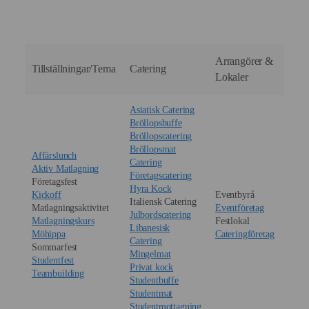
Ja, The Foodlab har fullständiga ansvarsförsäkringar
och följer strikta livsmedelshygieniska regler
(HACCP), vilket ger dig en total trygghet som
beställare.
Arrangörer &
Tillställningar/Tema
Catering
Lokaler
Asiatisk Catering
Bröllopsbuffe
Bröllopscatering
Bröllopsmat
Affärslunch
Catering
Aktiv Matlagning
Företagscatering
Företagsfest
Hyra Kock
Kickoff
Eventbyrå
Italiensk Catering
Matlagningsaktivitet
Eventföretag
Julbordscatering
Matlagningskurs
Festlokal
Libanesisk
Möhippa
Cateringföretag
Catering
Sommarfest
Mingelmat
Studentfest
Privat kock
Teambuilding
Studentbuffe
Studentmat
Studentmottagning