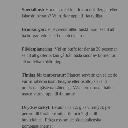
Specialkost:
Har ni samlat in info om nötallergier eller
laktosintolerans? Vi märker upp alla fat tydligt.
Brödkorgar:
Vi levererar alltid färskt bröd, se till att
ha korgar redo eller boka det via oss.
Flödesplanering:
Vid en buffé för fler än 30 personer,
se till att gästerna kan gå från båda sidor av bordet för
att undvika köbildning.
Timing för temperatur:
Planera serveringen så att de
varma rätterna (som lasagne eller risotto) ställs ut
precis när gästerna sätter sig. Våra termoboxar håller
maten varm i upp till 4 timmar.
Dryckeskalkyl:
Beräkna ca 1,5 glas vin/dryck per
person till förrätten/antipastin och 2 glas till
huvudrätten. Fråga oss om de bästa italienska
kombinationerna!