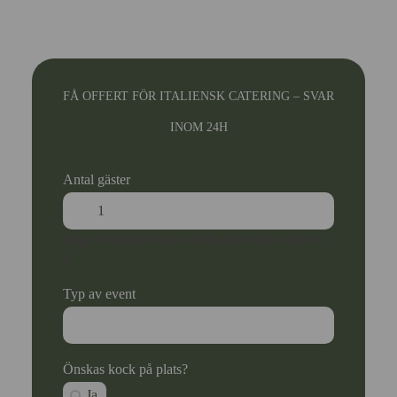
FÅ OFFERT FÖR ITALIENSK CATERING – SVAR
INOM 24H
Antal gäster
Ange ett nummer som är lika med eller större än
1
.
Typ av event
Önskas kock på plats?
Ja