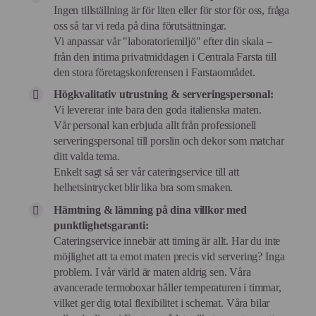
Ingen tillställning är för liten eller för stor för oss, fråga
oss så tar vi reda på dina förutsättningar.
Vi anpassar vår "laboratoriemiljö" efter din skala –
från den intima privatmiddagen i Centrala Farsta till
den stora företagskonferensen i Farstaområdet.
Högkvalitativ utrustning & serveringspersonal:
Vi levererar inte bara den goda italienska maten.
Vår personal kan erbjuda allt från professionell
serveringspersonal till porslin och dekor som matchar
ditt valda tema.
Enkelt sagt så ser vår cateringservice till att
helhetsintrycket blir lika bra som smaken.
Hämtning & lämning på dina villkor med
punktlighetsgaranti:
Cateringservice innebär att timing är allt. Har du inte
möjlighet att ta emot maten precis vid servering? Inga
problem. I vår värld är maten aldrig sen. Våra
avancerade termoboxar håller temperaturen i timmar,
vilket ger dig total flexibilitet i schemat. Våra bilar