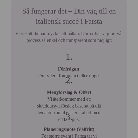
annonser
Så fungerar det – Din väg till en
italiensk succé i Farsta
Vi vet att du har mycket att hålla i. Därför har vi gjort vår
process så enkel och transparent som möjligt:
Förfrågan
Du fyller i formuläret eller ringer
oss.
Menyförslag & Offert
Vi återkommer med ett
skräddarsytt förslag baserat på ditt
tema och antal gäster – alltid med
ett fast pris.
Planeringsmöte (Valfritt)
För större event i Farsta tar vi