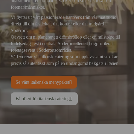
alla sinnen – en doftande, vacker och smakrik resa som
förenar människor.
Vi flyttar ut vårt passionerade hantverk från vår matstudio
direkt till din festlokal, ditt kontor eller din trädgård i
Söderort.
Oavsett om ni planerar ett drömbröllop eller en milstolpe till
födelsedagsfest i centrala Söderort eller ett högprofilerat
företagsevent i Söderortsområdet.
Så levererar vi italiensk catering som upplevs samt smakar
precis så autentiskt som på en undangömd bakgata i Italien.
Se våra italienska menypaket
Få offert för italiensk catering