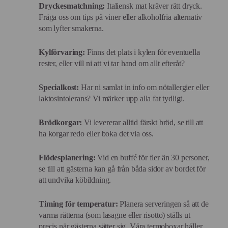
Dryckesmatchning:
Italiensk mat kräver rätt dryck.
Fråga oss om tips på viner eller alkoholfria alternativ
som lyfter smakerna.
Kylförvaring:
Finns det plats i kylen för eventuella
rester, eller vill ni att vi tar hand om allt efteråt?
Specialkost:
Har ni samlat in info om nötallergier eller
laktosintolerans? Vi märker upp alla fat tydligt.
Brödkorgar:
Vi levererar alltid färskt bröd, se till att
ha korgar redo eller boka det via oss.
Flödesplanering:
Vid en buffé för fler än 30 personer,
se till att gästerna kan gå från båda sidor av bordet för
att undvika köbildning.
Timing för temperatur:
Planera serveringen så att de
varma rätterna (som lasagne eller risotto) ställs ut
precis när gästerna sätter sig. Våra termoboxar håller