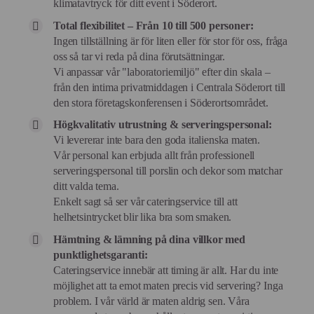
klimatavtryck för ditt event i Söderort.
Total flexibilitet – Från 10 till 500 personer:
Ingen tillställning är för liten eller för stor för oss, fråga
oss så tar vi reda på dina förutsättningar.
Vi anpassar vår "laboratoriemiljö" efter din skala –
från den intima privatmiddagen i Centrala Söderort till
den stora företagskonferensen i Söderortsområdet.
Högkvalitativ utrustning & serveringspersonal:
Vi levererar inte bara den goda italienska maten.
Vår personal kan erbjuda allt från professionell
serveringspersonal till porslin och dekor som matchar
ditt valda tema.
Enkelt sagt så ser vår cateringservice till att
helhetsintrycket blir lika bra som smaken.
Hämtning & lämning på dina villkor med
punktlighetsgaranti:
Cateringservice innebär att timing är allt. Har du inte
möjlighet att ta emot maten precis vid servering? Inga
problem. I vår värld är maten aldrig sen. Våra