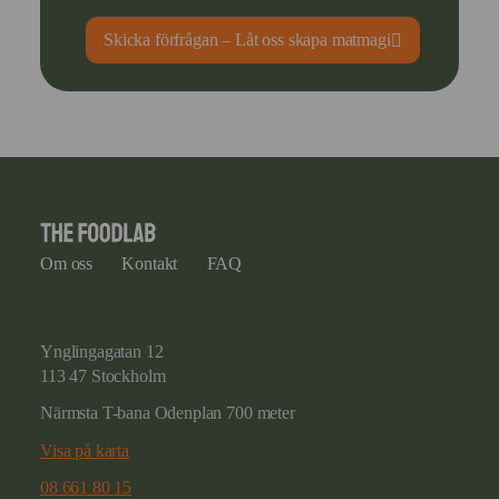
Skicka förfrågan – Låt oss skapa matmagi
Om oss
Kontakt
FAQ
Ynglingagatan 12
113 47 Stockholm
Närmsta T-bana Odenplan 700 meter
Visa på karta
08 661 80 15