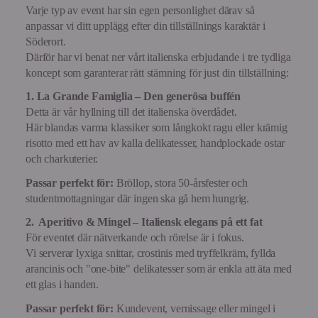
Varje typ av event har sin egen personlighet därav så
anpassar vi ditt upplägg efter din tillställnings karaktär i
Söderort.
Därför har vi benat ner vårt italienska erbjudande i tre tydliga
koncept som garanterar rätt stämning för just din tillställning:
1. La Grande Famiglia – Den generösa buffén
Detta är vår hyllning till det italienska överdådet.
Här blandas varma klassiker som långkokt ragu eller krämig
risotto med ett hav av kalla delikatesser, handplockade ostar
och charkuterier.
Passar perfekt för:
Bröllop, stora 50-årsfester och
studentmottagningar där ingen ska gå hem hungrig.
2. Aperitivo & Mingel – Italiensk elegans på ett fat
För eventet där nätverkande och rörelse är i fokus.
Vi serverar lyxiga snittar, crostinis med tryffelkräm, fyllda
arancinis och "one-bite" delikatesser som är enkla att äta med
ett glas i handen.
Passar perfekt för:
Kundevent, vernissage eller mingel i