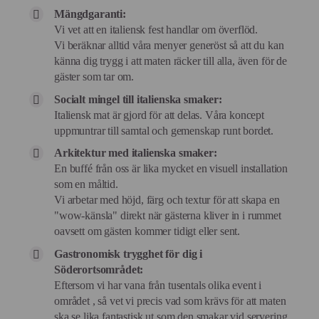
Mängdgaranti:
Vi vet att en italiensk fest handlar om överflöd.
Vi beräknar alltid våra menyer generöst så att du kan
känna dig trygg i att maten räcker till alla, även för de
gäster som tar om.
Socialt mingel till italienska smaker:
Italiensk mat är gjord för att delas. Våra koncept
uppmuntrar till samtal och gemenskap runt bordet.
Arkitektur med italienska smaker:
En buffé från oss är lika mycket en visuell installation
som en måltid.
Vi arbetar med höjd, färg och textur för att skapa en
"wow-känsla" direkt när gästerna kliver in i rummet
oavsett om gästen kommer tidigt eller sent.
Gastronomisk trygghet för dig i
Söderortsområdet:
Eftersom vi har vana från tusentals olika event i
området , så vet vi precis vad som krävs för att maten
ska se lika fantastisk ut som den smakar vid servering.