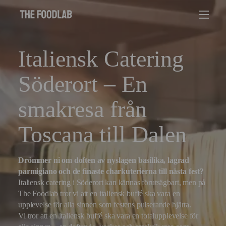
Italiensk Catering
Söderort – En
smakresa från
Toscana till Dalen
Drömmer ni om doften av nyslagen basilika, lagrad
parmigiano och de finaste charkuterierna till nästa fest?
Italiensk catering i Söderort kan kännas förutsägbart, men på
The Foodlab tror vi att en italiensk buffé ska vara en
upplevelse för alla sinnen som festens pulserande hjärta.
Vi tror att en italiensk buffé ska vara en totalupplevelse för