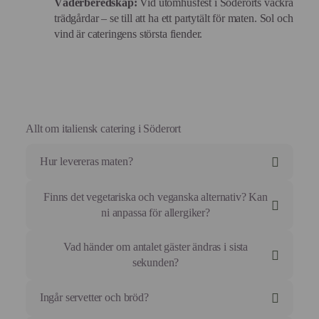
Väderberedskap:
Vid utomhusfest i Söderorts vackra
trädgårdar – se till att ha ett partytält för maten. Sol och
vind är cateringens största fiender.
Allt om italiensk catering i Söderort
Hur levereras maten?
Maten kommer vackert upplagd på porslinsfat eller
Finns det vegetariska och veganska alternativ? Kan
eleganta engångsfat, redo att ställas direkt på bordet.
ni anpassa för allergiker?
Varma rätter levereras i värmebehållare (varmboxar)
som håller temperaturen i flera timmar.
Absolut! Det italienska köket är naturligt tacksamt för
Vad händer om antalet gäster ändras i sista
Vi hjälper er självklart att ställa upp allt på plats så att
anpassningar.
sekunden?
det ser inbjudande ut.
Vi kan erbjuda allt från grillade medelhavsgrönsaker
och veganska risottos till mjölkfria desserter.
Vi är vana vid snabba ryck. Du kan justera ditt
Ingår servetter och bröd?
Vi skapar högkvalitativa alternativ för både veganer,
slutgiltiga antal fram till 7 dagar innan eventet.