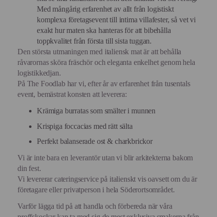
Med mångårig erfarenhet av allt från logistiskt
komplexa företagsevent till intima villafester, så vet vi
exakt hur maten ska hanteras för att bibehålla
toppkvalitet från första till sista tuggan.
Den största utmaningen med italiensk mat är att behålla
råvarornas sköra fräschör och eleganta enkelhet genom hela
logistikkedjan.
På The Foodlab har vi, efter år av erfarenhet från tusentals
event, bemästrat konsten att leverera:
Krämiga burratas som smälter i munnen
Krispiga foccacias med rätt sälta
Perfekt balanserade ost & charkbrickor
Vi är inte bara en leverantör utan vi blir arkitekterna bakom
din fest.
Vi levererar cateringservice på italienskt vis oavsett om du är
företagare eller privatperson i hela Söderortsområdet.
Varför lägga tid på att handla och förbereda när våra
proffskockar kan ta med sig de mest exklusiva smakerna från