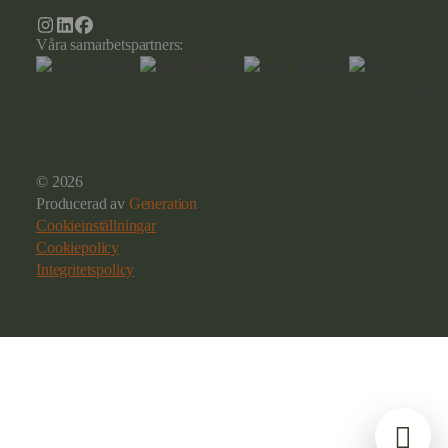
Våra samarbetspartners:
© 2026
Producerad av
Generation
Cookieinställningar
Cookiepolicy
Integritetspolicy