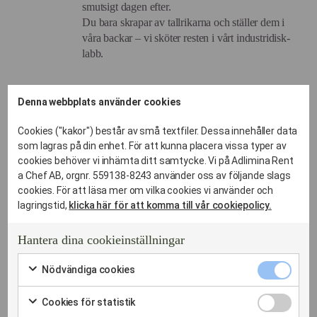
smutsigt dagen efter.
Du bara skrapar av tallrikarna och ställer dem i
våra backar – vi sköter resten i vårt industridisk-
labb.
Denna webbplats använder cookies
Vi hjälper kunder i centrala Söderort samt i närliggande
områden i Söderortsområdet genom italiensk catering.
Cookies ("kakor") består av små textfiler. Dessa innehåller data
som lagras på din enhet. För att kunna placera vissa typer av
I kvarteren kring/vid bland annat:
cookies behöver vi inhämta ditt samtycke. Vi på Adlimina Rent
a Chef AB, orgnr. 559138-8243 använder oss av följande slags
cookies. För att läsa mer om vilka cookies vi använder och
Enskede
lagringstid,
klicka här för att komma till vår cookiepolicy.
Årsta
Hantera dina cookieinställningar
Vantör
Farsta
Nödvändi
Nödvändiga cookies
cookies
Markera
Hägersten
kryssruta
för
Cookies
Cookies för statistik
att
Liljeholmen
för
Markera