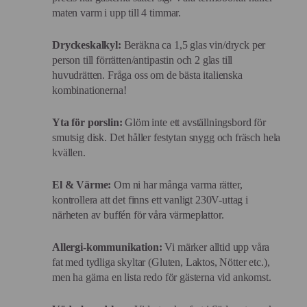
maten varm i upp till 4 timmar.
Dryckeskalkyl:
Beräkna ca 1,5 glas vin/dryck per
person till förrätten/antipastin och 2 glas till
huvudrätten. Fråga oss om de bästa italienska
kombinationerna!
Yta för porslin:
Glöm inte ett avställningsbord för
smutsig disk. Det håller festytan snygg och fräsch hela
kvällen.
El & Värme:
Om ni har många varma rätter,
kontrollera att det finns ett vanligt 230V-uttag i
närheten av buffén för våra värmeplattor.
Allergi-kommunikation:
Vi märker alltid upp våra
fat med tydliga skyltar (Gluten, Laktos, Nötter etc.),
men ha gärna en lista redo för gästerna vid ankomst.