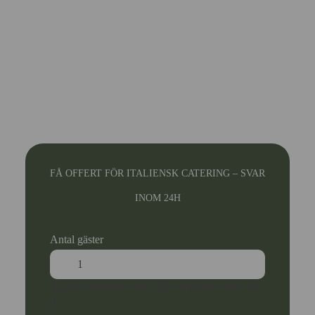
FÅ OFFERT FÖR ITALIENSK CATERING – SVAR
INOM 24H
Antal gäster
Ange ett nummer som är lika med eller större än
1
.