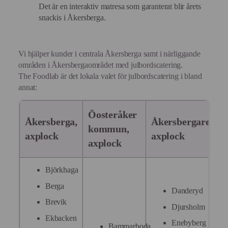
Det är en interaktiv matresa som garanterat blir årets
snackis i Åkersberga.
Vi hjälper kunder i centrala Åkersberga samt i närliggande
områden i Åkersbergaområdet med julbordscatering.
The Foodlab är det lokala valet för julbordscatering i bland
annat:
Öosteråker
Åkersberga,
Åkersbergaregion
kommun,
axplock
axplock
axplock
Björkhaga
Berga
Danderyd
Brevik
Djursholm
Ekbacken
Enebyberg
Bammarboda