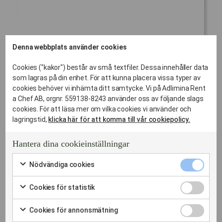
Denna webbplats använder cookies
VÄLJ ER JULPROFIL – FRÅN KLASSISKT TILL MODERNT
Cookies ("kakor") består av små textfiler. Dessa innehåller data
som lagras på din enhet. För att kunna placera vissa typer av
Våra julkoncept som
cookies behöver vi inhämta ditt samtycke. Vi på Adlimina Rent
a Chef AB, orgnr. 559138-8243 använder oss av följande slags
julbordscatering för dig
cookies. För att läsa mer om vilka cookies vi använder och
lagringstid,
klicka här för att komma till vår cookiepolicy.
i Åkersberga
Hantera dina cookieinställningar
Vi erbjuder tre nivåer av julbordscatering beroende på
Nödvändi
sällskapets storlek och önskad upplevelse:
Nödvändiga cookies
cookies
Markera
Exklusivare julbord med lunchservering (60-90
kryssruta
för
Cookies
Cookies för statistik
min)
att
för
Markera
samtycka
Detta koncept är framtaget för det sällskap som önskar
statistik
för
till
Cookies
Cookies för annonsmätning
kryssruta
en elegant och tidseffektiv upplevelse.
att
användning
för
Markera
samtycka