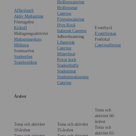
Bröllopscatering
Bröllopsmat
Affärslunch
Catering
Aktiv Matlagning
Företagscatering
Företagsfest
Hyra Kock
Kickoff
Eventbyrå
Italiensk Catering
Matlagningsaktivitet
Eventföretag
Julbordscatering
Matlagningskurs
Festlokal
Libanesisk
Möhippa
Cateringföretag
Catering
Sommarfest
Mingelmat
Studentfest
Privat kock
Teambuilding
Studentbuffe
Studentmat
Studentmottagning
Catering
Årsfest
Tema och
aktivitet 60-
årsfest
Tema och aktivitet
Tema och aktivitet
Tema och
10-årsfest
35-årsfest
aktivitet 65-
Tema och aktivitet
Tema och aktivitet