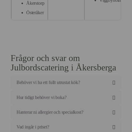
Viggbyholm
Åkerstorp
Österåker
Frågor och svar om
Julbordscatering i Åkersberga
Behöver vi ha ett fullt utrustat kök?
Nej. Precis som vid våra affärsluncher är vi helt
Hur tidigt behöver vi boka?
självgående.
Vi tar med mobila värmehållningssystem och allt som
Julperioden (slutet av november till mitten av
Hanterar ni allergier och specialkost?
krävs för en smidig servering.
december) bokas upp snabbt.
Vi rekommenderar framförhållning på minst 4-6
Självklart. Vi skapar högkvalitativa alternativ för
Vad ingår i priset?
veckor för att säkra ert datum i Åkersberga, särskilt för
vegetarianer, veganer och allergiker som är lika