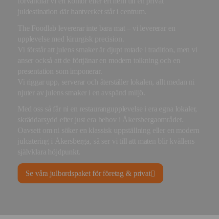
förvandlar vi ert kontor eller ert hem till en privat
juldestination där hantverket står i centrum.
The Foodlab levererar inte bara mat – vi levererar en
upplevelse med kirurgisk precision.
Vi förstår att julens smaker är djupt rotade i tradition, men vi
anser också att de förtjänar en modern tolkning och en
presentation som imponerar.
Vi riggar upp, serverar och återställer lokalen, allt medan ni
njuter av julens smaker i en avspänd miljö.
Med oss så får ni en restaurangupplevelse i era egna lokaler,
skräddarsydd efter just era behov i Åkersbergaområdet.
Oavsett om ni söker en klassisk uppställning eller en modern
julcatering i Åkersberga, så ser vi till att maten blir kvällens
självklara höjdpunkt.
Se våra julbordspaket för företag & privat