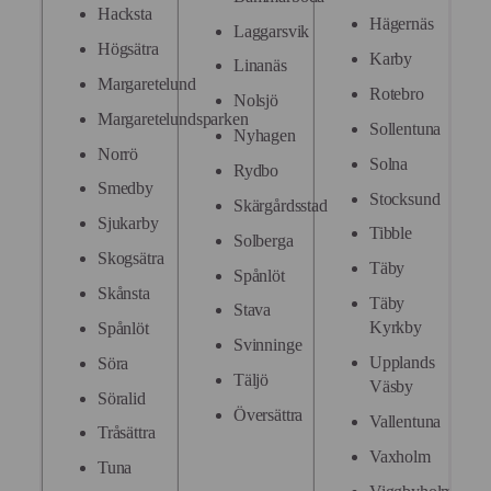
Hacksta
Hägernäs
Laggarsvik
Högsätra
Karby
Linanäs
Margaretelund
Rotebro
Nolsjö
Margaretelundsparken
Sollentuna
Nyhagen
Norrö
Solna
Rydbo
Smedby
Stocksund
Skärgårdsstad
Sjukarby
Tibble
Solberga
Skogsätra
Täby
Spånlöt
Skånsta
Täby
Stava
Kyrkby
Spånlöt
Svinninge
Upplands
Söra
Täljö
Väsby
Söralid
Översättra
Vallentuna
Tråsättra
Vaxholm
Tuna