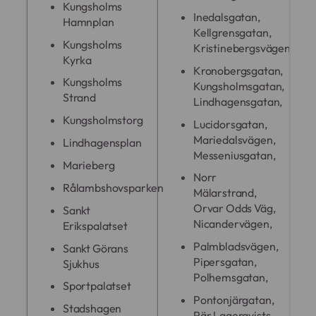
Kungsholms
Inedalsgatan,
Hamnplan
Kellgrensgatan,
Kungsholms
Kristinebergsvägen,
Kyrka
Kronobergsgatan,
Kungsholms
Kungsholmsgatan,
Strand
Lindhagensgatan,
Kungsholmstorg
Lucidorsgatan,
Mariedalsvägen,
Lindhagensplan
Messeniusgatan,
Marieberg
Norr
Rålambshovsparken
Mälarstrand,
Orvar Odds Väg,
Sankt
Nicandervägen,
Erikspalatset
Palmbladsvägen,
Sankt Görans
Pipersgatan,
Sjukhus
Polhemsgatan,
Sportpalatset
Pontonjärgatan,
Stadshagen
Pär Lagerqvists