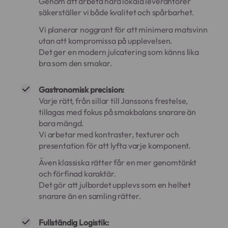
Genom att arbeta nära lokala leverantörer
säkerställer vi både kvalitet och spårbarhet.
Vi planerar noggrant för att minimera matsvinn
utan att kompromissa på upplevelsen.
Det ger en modern julcatering som känns lika
bra som den smakar.
Gastronomisk precision:
Varje rätt, från sillar till Janssons frestelse,
tillagas med fokus på smakbalans snarare än
bara mängd.
Vi arbetar med kontraster, texturer och
presentation för att lyfta varje komponent.
Även klassiska rätter får en mer genomtänkt
och förfinad karaktär.
Det gör att julbordet upplevs som en helhet
snarare än en samling rätter.
Fullständig Logistik: