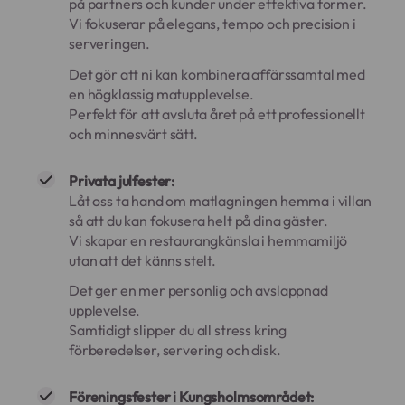
på partners och kunder under effektiva former.
Vi fokuserar på elegans, tempo och precision i
serveringen.
Det gör att ni kan kombinera affärssamtal med
en högklassig matupplevelse.
Perfekt för att avsluta året på ett professionellt
och minnesvärt sätt.
Privata julfester:
Låt oss ta hand om matlagningen hemma i villan
så att du kan fokusera helt på dina gäster.
Vi skapar en restaurangkänsla i hemmamiljö
utan att det känns stelt.
Det ger en mer personlig och avslappnad
upplevelse.
Samtidigt slipper du all stress kring
förberedelser, servering och disk.
Föreningsfester i Kungsholmsområdet: