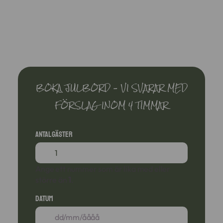
BOKA JULBORD – VI SVARAR MED
FÖRSLAG INOM 4 TIMMAR
Antal gäster
Ange ett nummer som är lika med eller
större än
1
.
Datum