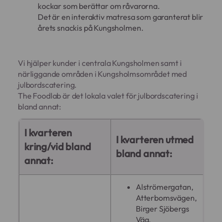
kockar som berättar om råvarorna.
anpassade
annonser
Det är en interaktiv matresa som garanterat blir
årets snackis på Kungsholmen.
Vi hjälper kunder i centrala Kungsholmen samt i
närliggande områden i Kungsholmsområdet med
julbordscatering.
The Foodlab är det lokala valet för julbordscatering i
bland annat:
I kvarteren
I kvarteren utmed
kring/vid bland
bland annat:
annat:
Alströmergatan,
Atterbomsvägen,
Birger Sjöbergs
Väg,