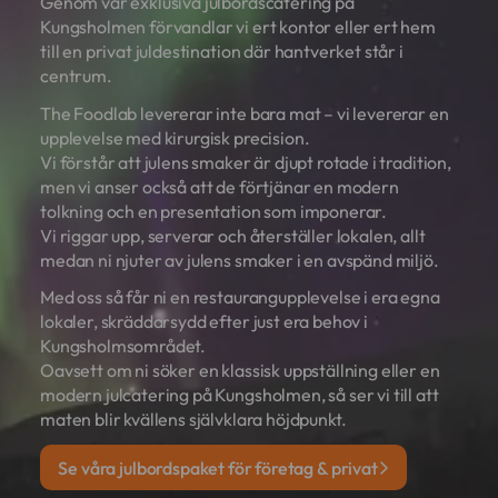
Genom vår exklusiva julbordscatering på
Kungsholmen förvandlar vi ert kontor eller ert hem
till en privat juldestination där hantverket står i
centrum.
The Foodlab levererar inte bara mat – vi levererar en
upplevelse med kirurgisk precision.
Vi förstår att julens smaker är djupt rotade i tradition,
men vi anser också att de förtjänar en modern
tolkning och en presentation som imponerar.
Vi riggar upp, serverar och återställer lokalen, allt
medan ni njuter av julens smaker i en avspänd miljö.
Med oss så får ni en restaurangupplevelse i era egna
lokaler, skräddarsydd efter just era behov i
Kungsholmsområdet.
Oavsett om ni söker en klassisk uppställning eller en
modern julcatering på Kungsholmen, så ser vi till att
maten blir kvällens självklara höjdpunkt.
Se våra julbordspaket för företag & privat