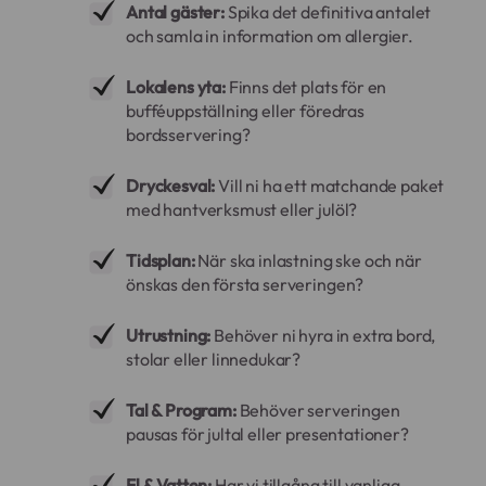
Antal gäster:
Spika det definitiva antalet
och samla in information om allergier.
Lokalens yta:
Finns det plats för en
bufféuppställning eller föredras
bordsservering?
Dryckesval:
Vill ni ha ett matchande paket
med hantverksmust eller julöl?
Tidsplan:
När ska inlastning ske och när
önskas den första serveringen?
Utrustning:
Behöver ni hyra in extra bord,
stolar eller linnedukar?
Tal & Program:
Behöver serveringen
pausas för jultal eller presentationer?
El & Vatten:
Har vi tillgång till vanliga