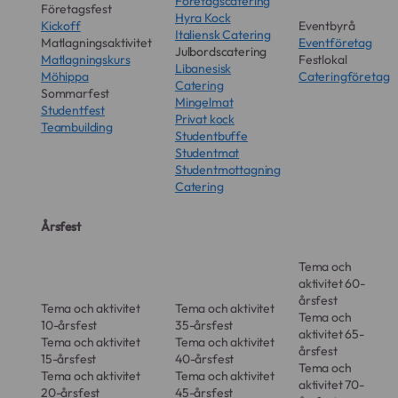
Företagscatering
Företagsfest
Hyra Kock
Kickoff
Eventbyrå
Italiensk Catering
Matlagningsaktivitet
Eventföretag
Julbordscatering
Matlagningskurs
Festlokal
Libanesisk
Möhippa
Cateringföretag
Catering
Sommarfest
Mingelmat
Studentfest
Privat kock
Teambuilding
Studentbuffe
Studentmat
Studentmottagning
Catering
Årsfest
Tema och
aktivitet 60-
årsfest
Tema och aktivitet
Tema och aktivitet
Tema och
10-årsfest
35-årsfest
aktivitet 65-
Tema och aktivitet
Tema och aktivitet
årsfest
15-årsfest
40-årsfest
Tema och
Tema och aktivitet
Tema och aktivitet
aktivitet 70-
20-årsfest
45-årsfest