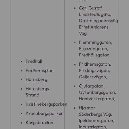
Carl Gustaf
Lindstedts gata,
Drottningholmsvägen,
Ernst Ahlgrens
Väg,
Flemminggatan,
Franzéngatan,
Fredhällsgatan,
Fredhäll
Fridhemsgatan,
Fridhemsplan
Frödingsvägen,
Geijersvägen,
Hornsberg
Gjutargatan,
Hornsbergs
Gyllenborgsgatan,
Strand
Hantverkargatan,
Kristinebergsparken
Hjalmar
Kronobergsparken
Söderbergs Väg,
Igeldammsgatan,
Kungsbroplan
Industrigatan,