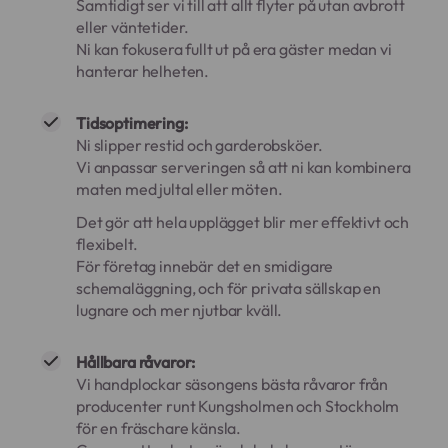
Samtidigt ser vi till att allt flyter på utan avbrott
eller väntetider.
Ni kan fokusera fullt ut på era gäster medan vi
hanterar helheten.
Tidsoptimering:
Ni slipper restid och garderobsköer.
Vi anpassar serveringen så att ni kan kombinera
maten med jultal eller möten.
Det gör att hela upplägget blir mer effektivt och
flexibelt.
För företag innebär det en smidigare
schemaläggning, och för privata sällskap en
lugnare och mer njutbar kväll.
Hållbara råvaror:
Vi handplockar säsongens bästa råvaror från
producenter runt Kungsholmen och Stockholm
för en fräschare känsla.