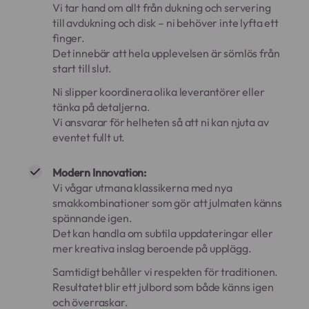
Vi tar hand om allt från dukning och servering
till avdukning och disk – ni behöver inte lyfta ett
finger.
Det innebär att hela upplevelsen är sömlös från
start till slut.
Ni slipper koordinera olika leverantörer eller
tänka på detaljerna.
Vi ansvarar för helheten så att ni kan njuta av
eventet fullt ut.
Modern Innovation:
Vi vågar utmana klassikerna med nya
smakkombinationer som gör att julmaten känns
spännande igen.
Det kan handla om subtila uppdateringar eller
mer kreativa inslag beroende på upplägg.
Samtidigt behåller vi respekten för traditionen.
Resultatet blir ett julbord som både känns igen
och överraskar.