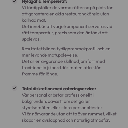
Nylagat & Tempererat:
Vi färdigställer de varma rätterna på plats för
att garantera en äkta restaurangkänsla utan
kallnad mat.
Det innebär att varje komponent serveras vid
rätt temperatur, precis som den är tänkt att
upplevas.
Resultatet blir en tydligare smakprofil och en
mer levande matupplevelse.
Det är en avgörande skillnad jämfört med
traditionella julbord där maten ofta står
framme för länge.
Total diskretion med cateringservice:
Vår personal arbetar professionellt i
bakgrunden, oavsett om det gäller
styrelsemöten eller stora personalfester.
Vi är närvarande utan att ta över rummet, vilket
skapar en avslappnad och naturlig atmosfär.