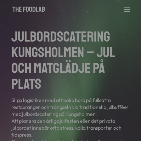
Julbordscatering
Kungsholmen – Jul
och matglädje på
plats
Slipp logistiken med att boka bord på fullsatta
restauranger och trängseln vid traditionella julbufféer
med julbordscatering på Kungsholmen.
Att planera den årliga julfesten eller det privata
julbordet innebär ofta stress, kalla transporter och
tidspress.