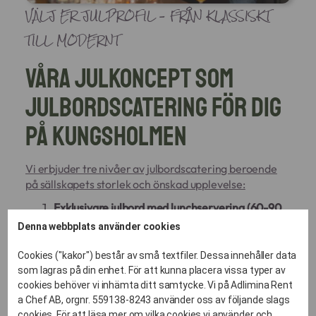
VÄLJ ER JULPROFIL – FRÅN KLASSISKT
TILL MODERNT
Våra julkoncept som
julbordscatering för dig
på Kungsholmen
Vi erbjuder tre nivåer av julbordscatering beroende
på sällskapets storlek och önskad upplevelse:
Exklusivare julbord med lunchservering (60-90
min)
Denna webbplats använder cookies
Detta koncept är framtaget för det sällskap
som önskar en elegant och tidseffektiv
Cookies ("kakor") består av små textfiler. Dessa innehåller data
upplevelse.
som lagras på din enhet. För att kunna placera vissa typer av
Istället för bufféspring erbjuder vi en kurerad 3-
cookies behöver vi inhämta ditt samtycke. Vi på Adlimina Rent
rätters servering med julens absoluta
a Chef AB, orgnr. 559138-8243 använder oss av följande slags
cookies. För att läsa mer om vilka cookies vi använder och