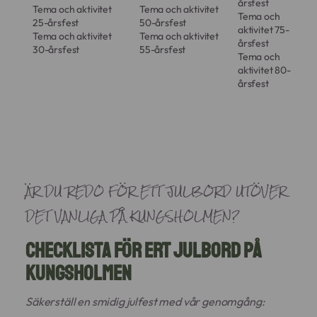
årsfest
Tema och aktivitet
Tema och aktivitet
Tema och
25-årsfest
50-årsfest
aktivitet 75-
Tema och aktivitet
Tema och aktivitet
årsfest
30-årsfest
55-årsfest
Tema och
aktivitet 80-
årsfest
ÄR DU REDO FÖR ETT JULBORD UTÖVER
DET VANLIGA PÅ KUNGSHOLMEN?
Checklista för ert julbord på
Kungsholmen
Säkerställ en smidig julfest med vår genomgång: