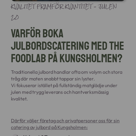
KVALITET FRAMFÖR KVANTITET – JULEN
2.0
Varför boka
julbordscatering med The
Foodlab på Kungsholmen?
Traditionella julbord handlar ofta om volym och stora
tråg där maten snabbt tappar sin lyster.
Vi fokuserar istället på fullständig matglädje under
julen med trygg leverans och hantverksmässig
kvalitet.
Därför väljer företag och privatpersoner oss för sin
catering av julbord på Kungsholmen: