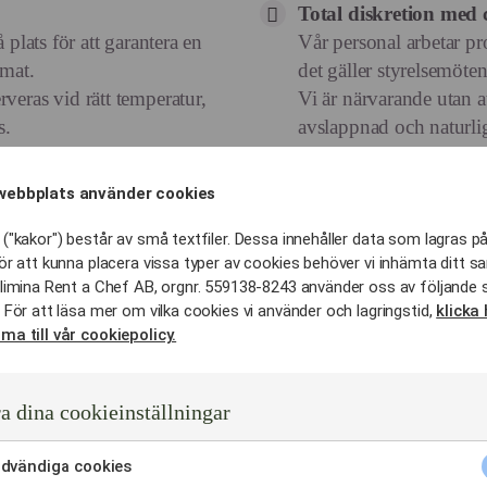
Total diskretion med 
 plats för att garantera en
Vår personal arbetar pr
 mat.
det gäller styrelsemöten 
veras vid rätt temperatur,
Vi är närvarande utan a
s.
avslappnad och naturli
ofil och en mer levande
Samtidigt ser vi till att 
webbplats använder cookies
Ni kan fokusera fullt u
rt med traditionella julbord
helheten.
("kakor") består av små textfiler. Dessa innehåller data som lagras på
e.
ör att kunna placera vissa typer av cookies behöver vi inhämta ditt s
limina Rent a Chef AB, orgnr. 559138-8243 använder oss av följande 
 För att läsa mer om vilka cookies vi använder och lagringstid,
klicka 
Hållbara råvaror:
ma till vår cookiepolicy.
.
Vi handplockar säsonge
 kan kombinera maten med
Södertälje och Stockhol
Genom att arbeta nära l
a dina cookieinställningar
kvalitet och spårbarhet.
effektivt och flexibelt.
dvändiga cookies
are schemaläggning, och för
Vi planerar noggrant fö