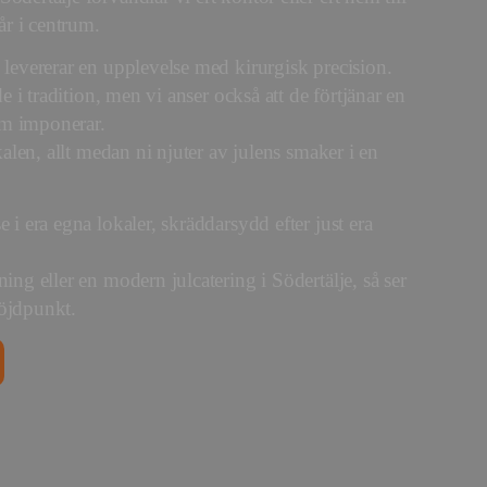
år i centrum.
 levererar en upplevelse med kirurgisk precision.
de i tradition, men vi anser också att de förtjänar en
om imponerar.
kalen, allt medan ni njuter av julens smaker i en
 i era egna lokaler, skräddarsydd efter just era
ing eller en modern julcatering i Södertälje, så ser
 höjdpunkt.