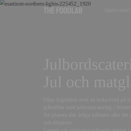
Upplevelser
Julbordscater
Jul och matgl
Slipp logistiken med att boka bord på ful
julbufféer med julbordscatering i Södertä
Att planera den årliga julfesten eller det 
och tidspress.
Genom vår exklusiva julbordscatering i Sö