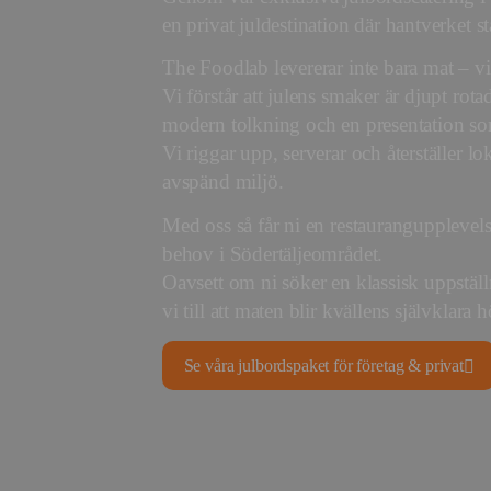
en privat juldestination där hantverket st
The Foodlab levererar inte bara mat – vi
Vi förstår att julens smaker är djupt rota
modern tolkning och en presentation s
Vi riggar upp, serverar och återställer lo
avspänd miljö.
Med oss så får ni en restaurangupplevelse
behov i Södertäljeområdet.
Oavsett om ni söker en klassisk uppställn
vi till att maten blir kvällens självklara
Se våra julbordspaket för företag & privat