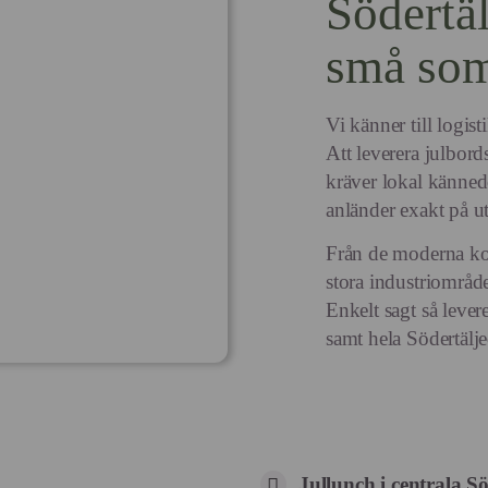
Södertä
små som 
Vi känner till logis
Att leverera julbords
kräver lokal kännedo
anländer exakt på uts
Från de moderna kont
stora industriområd
Enkelt sagt så levere
samt hela Södertälje
Jullunch i centrala S