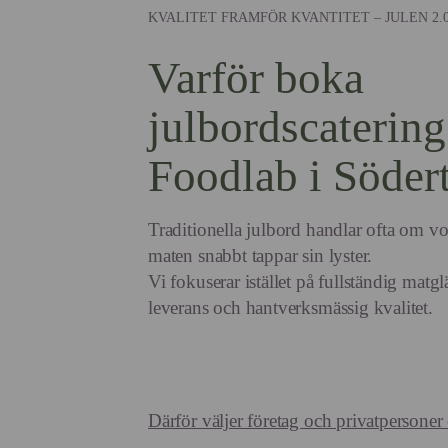
KVALITET FRAMFÖR KVANTITET – JULEN 2.
Varför boka
julbordscaterin
Foodlab i Södert
Traditionella julbord handlar ofta om vo
maten snabbt tappar sin lyster.
Vi fokuserar istället på fullständig mat
leverans och hantverksmässig kvalitet.
Därför väljer företag och privatpersoner o