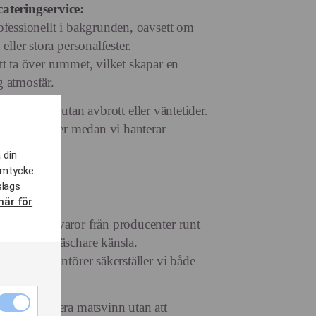
cateringservice:
ofessionellt i bakgrunden, oavsett om
eller stora personalfester.
tt ta över rummet, vilket skapar en
g atmosfär.
allt flyter på utan avbrott eller väntetider.
t på era gäster medan vi hanterar
 din
amtycke.
slags
här för
ns bästa råvaror från producenter runt
m för en fräschare känsla.
okala leverantörer säkerställer vi både
Nödvändiga
r att minimera matsvinn utan att
cookies