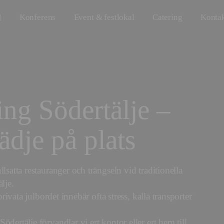
Konferens
Event & festlokal
Catering
Konta
ing Södertälje –
ädje på plats
lsatta restauranger och trängseln vid traditionella
lje.
privata julbordet innebär ofta stress, kalla transporter
dertälje förvandlar vi ert kontor eller ert hem till