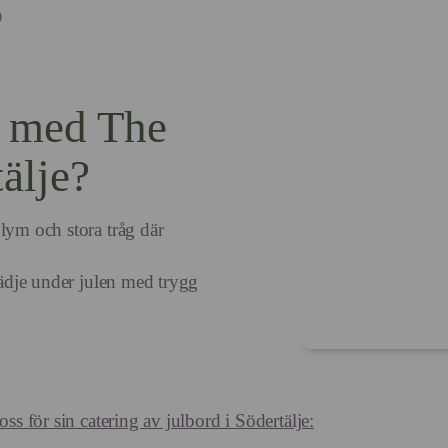
0
g med The
älje?
lym och stora tråg där
glädje under julen med trygg
ss för sin catering av julbord i Södertälje: