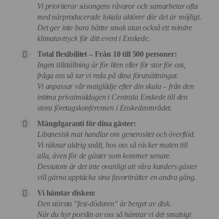
Vi prioriterar säsongens råvaror och samarbetar ofta
med närproducerade lokala aktörer där det är möjligt.
Det ger inte bara bättre smak utan också ett mindre
klimatavtryck för ditt event i Enskede.
Total flexibilitet – Från 10 till 500 personer:
Ingen tillställning är för liten eller för stor för oss,
fråga oss så tar vi reda på dina förutsättningar.
Vi anpassar vår matglädje efter din skala – från den
intima privatmiddagen i Centrala Enskede till den
stora företagskonferensen i Enskedeområdet.
Mängdgaranti för dina gäster:
Libanesisk mat handlar om generositet och överflöd.
Vi räknar aldrig snålt, hos oss så räcker maten till
alla, även för de gäster som kommer senare.
Dessutom är det inte ovanligt att våra kunders gäster
vill gärna upptäcka sina favoriträtter en andra gång.
Vi hämtar disken:
Den största "fest-dödaren" är berget av disk.
När du hyr porslin av oss så hämtar vi det smutsigt