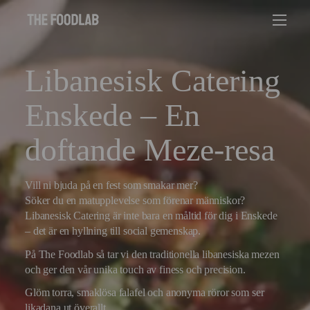
Libanesisk Catering
Enskede – En
doftande Meze-resa
Vill ni bjuda på en fest som smakar mer?
Söker du en matupplevelse som förenar människor?
Libanesisk Catering är inte bara en måltid för dig i Enskede
– det är en hyllning till social gemenskap.
På The Foodlab så tar vi den traditionella libanesiska mezen
och ger den vår unika touch av finess och precision.
Glöm torra, smaklösa falafel och anonyma röror som ser
likadana ut överallt.