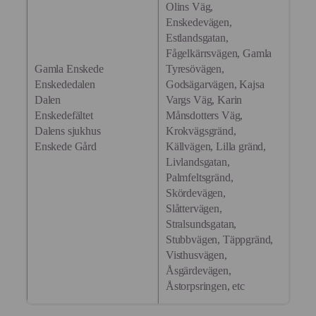
Olins Väg,
Enskedevägen,
Estlandsgatan,
Fågelkärrsvägen, Gamla
Gamla Enskede
Tyresövägen,
Enskededalen
Godsägarvägen, Kajsa
Dalen
Vargs Väg, Karin
Enskedefältet
Månsdotters Väg,
Dalens sjukhus
Krokvägsgränd,
Enskede Gård
Källvägen, Lilla gränd,
Livlandsgatan,
Palmfeltsgränd,
Skördevägen,
Slåttervägen,
Stralsundsgatan,
Stubbvägen, Täppgränd,
Visthusvägen,
Åsgärdevägen,
Åstorpsringen, etc