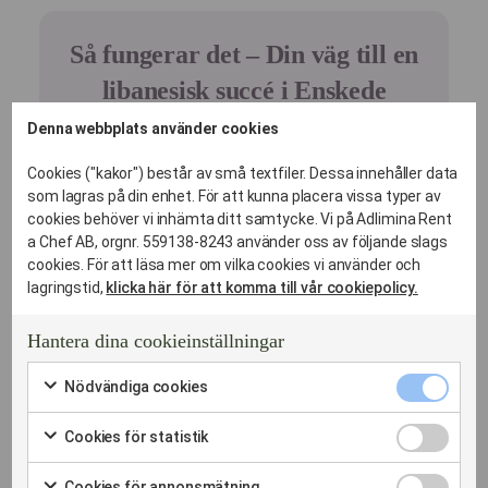
Så fungerar det – Din väg till en
libanesisk succé i Enskede
Denna webbplats använder cookies
Vi vet att du har mycket att hålla i. Därför har vi gjort vår
process så enkel och transparent som möjligt:
Cookies ("kakor") består av små textfiler. Dessa innehåller data
som lagras på din enhet. För att kunna placera vissa typer av
cookies behöver vi inhämta ditt samtycke. Vi på Adlimina Rent
a Chef AB, orgnr. 559138-8243 använder oss av följande slags
Förfrågan
cookies. För att läsa mer om vilka cookies vi använder och
Du fyller i formuläret eller ringer
lagringstid,
klicka här för att komma till vår cookiepolicy.
oss.
Hantera dina cookieinställningar
Menyförslag & Offert
Vi återkommer med ett
Nödvändi
Nödvändiga cookies
skräddarsytt förslag baserat på
cookies
Markera
ditt tema och antal gäster – alltid
kryssruta
för
Cookies
Cookies för statistik
med ett fast pris.
att
för
Markera
samtycka
statistik
Planeringsmöte (Valfritt)
för
till
Cookies
Cookies för annonsmätning
kryssruta