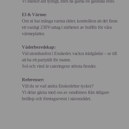
Vi märker allt tydligt, men ha gärna en gästlista redo.
El & Värme:
Om ni har många varma rätter, kontrollera att det finns
ett vanligt 230V-uttag i närheten av buffén för våra
värmeplattor.
Väderberedskap:
Vid utomhusfest i Enskedes vackra trädgårdar – se till
att ha ett partytält för maten.
Sol och vind är cateringens största fiender.
Referenser:
Vill du se vad andra Enskedebor tycker?
Vi delar gärna med oss av omdömen från tidigare
bröllop och företagsevent i närområdet.