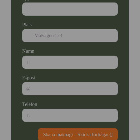
Plats
Namn
E-post
Telefon
Skapa matmagi – Skicka förfrågan