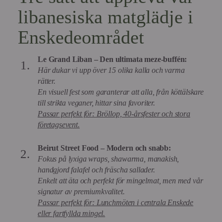
libanesiska matglädje i
Enskedeområdet
Le Grand Liban – Den ultimata meze-buffén:
Här dukar vi upp över 15 olika kalla och varma
rätter.
En visuell fest som garanterar att alla, från köttälskare
till strikta veganer, hittar sina favoriter.
Passar perfekt för: Bröllop, 40-årsfester och stora
företagsevent.
Beirut Street Food – Modern och snabb:
Fokus på lyxiga wraps, shawarma, manakish,
handgjord falafel och fräscha sallader.
Enkelt att äta och perfekt för mingelmat, men med vår
signatur av premiumkvalitet.
Passar perfekt för: Lunchmöten i centrala Enskede
eller fartfyllda mingel.