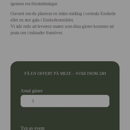
igenom era förutsättningar.
Oavsett om du planerar en intim middag i centrala Enskede
eller en stor gala i Enskedeområdet.
Vi står redo att leverera maten som dina gäster kommer att
prata om i månader framöver.
FÅ EN OFFERT PÅ MEZE – SVAR INOM 24H
Antal gäster
Ange ett nummer som är lika med eller större än
1
.
Typ av event