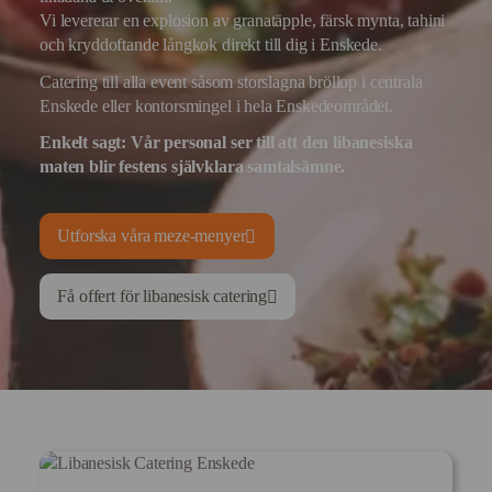
Vi levererar en explosion av granatäpple, färsk mynta, tahini
och kryddoftande långkok direkt till dig i Enskede.
Catering till alla event såsom storslagna bröllop i centrala
Enskede eller kontorsmingel i hela Enskedeområdet.
Enkelt sagt:
Vår personal ser till att den libanesiska
maten blir festens självklara samtalsämne.
Utforska våra meze-menyer
Få offert för libanesisk catering