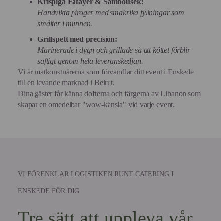
Krispiga Fatayer & Sambousek:
Handvikta piroger med smakrika fyllningar som
smälter i munnen.
Grillspett med precision:
Marinerade i dygn och grillade så att köttet förblir
saftigt genom hela leveranskedjan.
Vi är matkonstnärerna som förvandlar ditt event i Enskede
till en levande marknad i Beirut.
Dina gäster får känna dofterna och färgerna av Libanon som
skapar en omedelbar "wow-känsla" vid varje event.
VI FÖRENKLAR LOGISTIKEN RUNT CATERING I
ENSKEDE FÖR DIG
Tre sätt att uppleva vår