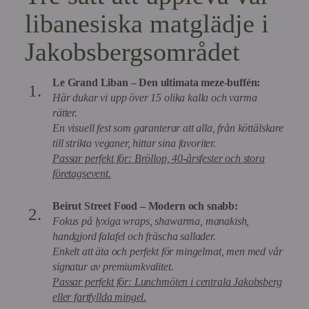
libanesiska matglädje i
Jakobsbergsområdet
Le Grand Liban – Den ultimata meze-buffén:
Här dukar vi upp över 15 olika kalla och varma
rätter.
En visuell fest som garanterar att alla, från köttälskare
till strikta veganer, hittar sina favoriter.
Passar perfekt för: Bröllop, 40-årsfester och stora
företagsevent.
Beirut Street Food – Modern och snabb:
Fokus på lyxiga wraps, shawarma, manakish,
handgjord falafel och fräscha sallader.
Enkelt att äta och perfekt för mingelmat, men med vår
signatur av premiumkvalitet.
Passar perfekt för: Lunchmöten i centrala Jakobsberg
eller fartfyllda mingel.