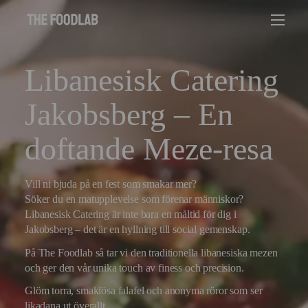
Libanesisk Catering
Jakobsberg – En
doftande Meze-resa
Vill ni bjuda på en fest som smakar mer?
Söker du en matupplevelse som förenar människor?
Libanesisk Catering är inte bara en måltid för dig i
Jakobsberg – det är en hyllning till social gemenskap.
På The Foodlab så tar vi den traditionella libanesiska mezen
och ger den vår unika touch av finess och precision.
Glöm torra, smaklösa falafel och anonyma röror som ser
likadana ut överallt.