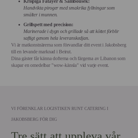
Krispiga Fatayer & Sambousek:
Handvikta piroger med smakrika fyllningar som
smälter i munnen.
Grillspett med precision:
Marinerade i dygn och grillade så att köttet förblir
saftigt genom hela leveranskedjan.
Vi är matkonstnärerna som förvandlar ditt event i Jakobsberg
till en levande marknad i Beirut.
Dina gäster får känna dofterna och färgerna av Libanon som
skapar en omedelbar "wow-känsla" vid varje event.
VI FÖRENKLAR LOGISTIKEN RUNT CATERING I
JAKOBSBERG FÖR DIG
Tre sätt att uppleva vår