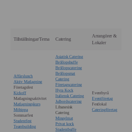
Självklart! Vi kör dagligen i hela Jakobsbergsområdet
rätterna för att allt ska bli rätt smak och känsla.
och garanterar punktlig leverans oavsett var ni
befinner er.
Arrangörer &
Tillställningar/Tema
Catering
Lokaler
Asiatisk Catering
Bröllopsbuffe
Bröllopscatering
Bröllopsmat
Affärslunch
Catering
Aktiv Matlagning
Företagscatering
Företagsfest
Hyra Kock
Kickoff
Eventbyrå
Italiensk Catering
Matlagningsaktivitet
Eventföretag
Julbordscatering
Matlagningskurs
Festlokal
Libanesisk
Möhippa
Cateringföretag
Catering
Sommarfest
Mingelmat
Studentfest
Privat kock
Teambuilding
Studentbuffe