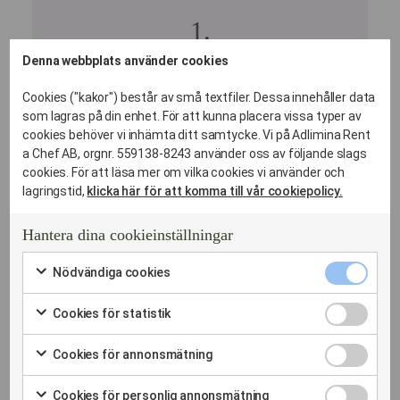
Denna webbplats använder cookies
Förfrågan
Du fyller i formuläret eller ringer
Cookies ("kakor") består av små textfiler. Dessa innehåller data
oss.
som lagras på din enhet. För att kunna placera vissa typer av
Menyförslag & Offert
cookies behöver vi inhämta ditt samtycke. Vi på Adlimina Rent
a Chef AB, orgnr. 559138-8243 använder oss av följande slags
Vi återkommer med ett
cookies. För att läsa mer om vilka cookies vi använder och
skräddarsytt förslag baserat på
lagringstid,
klicka här för att komma till vår cookiepolicy.
ditt tema och antal gäster – alltid
med ett fast pris.
Hantera dina cookieinställningar
Planeringsmöte (Valfritt)
För större event i Jakobsberg tar
Nödvändi
Nödvändiga cookies
vi gärna ett kort möte (fysiskt eller
cookies
Markera
kryssruta
digitalt) för att stämma av
för
Cookies
Cookies för statistik
att
logistiken.
för
Markera
samtycka
statistik
för
Leverans & Magi
till
Cookies
Cookies för annonsmätning
kryssruta
att
användning
för
Vi kommer i tid, riggar maten
Markera
samtycka
av
annonsmä
för
och ser till att allt ser fantastiskt
till
Cookies
Nödvändiga
Cookies för personlig annonsmätning
kryssruta