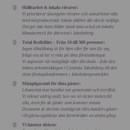
Hållbarhet & lokala råvaror:
Vi prioriterar säsongens råvaror och samarbetar ofta
med närproducerade lokala aktörer där det är möjligt.
Det ger inte bara bättre smak utan också ett mindre
klimatavtryck för ditt event i Jakobsberg.
Total flexibilitet – Från 10 till 500 personer:
Ingen tillställning är för liten eller för stor för oss,
fråga oss så tar vi reda på dina förutsättningar.
Vi anpassar vår matglädje efter din skala – från den
intima privatmiddagen i Centrala Jakobsberg till den
stora företagskonferensen i Jakobsbergsområdet.
Mängdgaranti för dina gäster:
Libanesisk mat handlar om generositet och överflöd.
Vi räknar aldrig snålt, hos oss så räcker maten till
alla, även för de gäster som kommer senare.
Dessutom är det inte ovanligt att våra kunders gäster
vill gärna upptäcka sina favoriträtter en andra gång.
Vi hämtar disken: