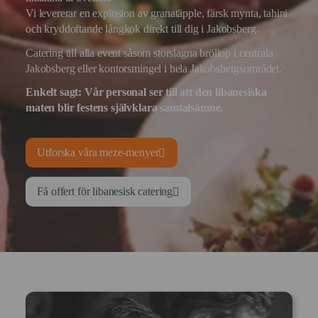
Vi levererar en explosion av granatäpple, färsk mynta, tahini
och kryddoftande långkok direkt till dig i Jakobsberg.
Catering till alla event såsom storslagna bröllop i centrala
Jakobsberg eller kontorsmingel i hela Jakobsbergsområdet.
Enkelt sagt:
Vår personal ser till att den libanesiska
maten blir festens självklara samtalsämne.
Utforska våra meze-menyer
Få offert för libanesisk catering