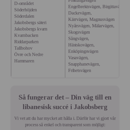
Folkungavägen
D-området
Engelbrektsvägen, Birgittavägen,
Söderhöjden
Dackevägen,
Söderdalen
Kärrvägen, Magnusvägen
Jakobsbergs säteri
Nyårsvägen, Mälarvägen,
Jakobsbergs kvarn
Skogsvägen
Kvarnbacken
Sångvägen,
Riddarparken
Hästskovägen,
Tallbohov
Enköpingsvägen
Övre och Nedre
Vasavägen,
Hammaren
Snapphanevägen,
Frihetsvägen
Så fungerar det – Din väg till en
libanesisk succé i Jakobsberg
Vi vet att du har mycket att hålla i. Därför har vi gjort vår
process så enkel och transparent som möjligt: