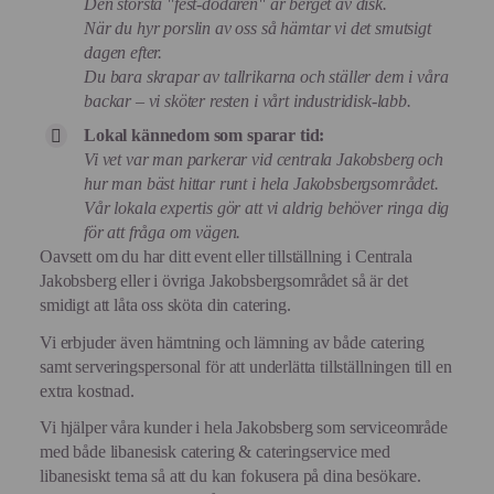
Den största "fest-dödaren" är berget av disk.
När du hyr porslin av oss så hämtar vi det smutsigt
dagen efter.
Du bara skrapar av tallrikarna och ställer dem i våra
backar – vi sköter resten i vårt industridisk-labb.
Lokal kännedom som sparar tid:
Vi vet var man parkerar vid centrala Jakobsberg och
hur man bäst hittar runt i hela Jakobsbergsområdet.
Vår lokala expertis gör att vi aldrig behöver ringa dig
för att fråga om vägen.
Oavsett om du har ditt event eller tillställning i Centrala
Jakobsberg eller i övriga Jakobsbergsområdet så är det
smidigt att låta oss sköta din catering.
Vi erbjuder även hämtning och lämning av både catering
samt serveringspersonal för att underlätta tillställningen till en
extra kostnad.
Vi hjälper våra kunder i hela Jakobsberg som serviceområde
med både libanesisk catering & cateringservice med
libanesiskt tema så att du kan fokusera på dina besökare.