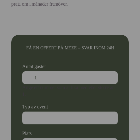
prata om i månader framöver.
FÅ EN OFFERT PÅ MEZE – SVAR INOM 24H
Antal gäster
Ange ett nummer som är lika med eller större än
1
.
Typ av event
Plats