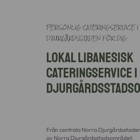
PERSONLIG CATERINGSERVICE I
DJURGÅRDSSTADEN FÖR DIG
Lokal libanesisk
cateringservice i
Djurgårdsstads
Från centrala
Norra Djurgårdsstade
av
Norra Djurgårdsstads
området.