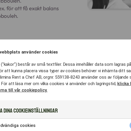
abbouleh.
ex. för att få exakt balans
abbouleh.
ten att leverera:
Vi är matkonstnäre
webbplats använder cookies
Norra Djurgårdsst
ush:
("kakor") består av små textfiler. Dessa innehåller data som lagras på
Beirut.
ngd rökighet och
ör att kunna placera vissa typer av cookies behöver vi inhämta ditt s
Dina gäster får k
limina Rent a Chef AB, orgnr. 559138-8243 använder oss av följande 
Libanon som skap
 För att läsa mer om vilka cookies vi använder och lagringstid,
klicka 
vid varje event.
ma till vår cookiepolicy.
fyllningar som smälter i
a dina cookieinställningar
 att köttet förblir saftigt
dvändiga cookies