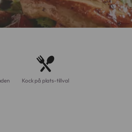
aden
Kock på plats-tillval