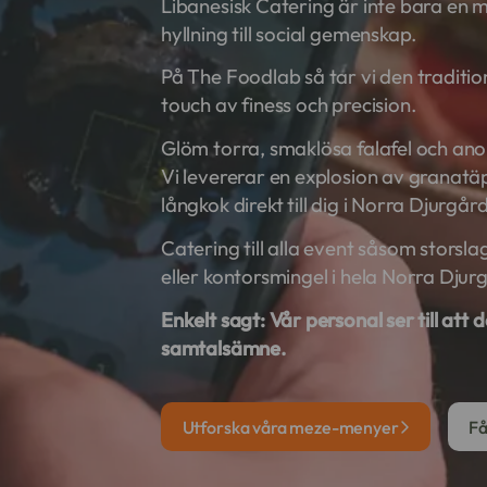
Libanesisk Catering är inte bara en m
hyllning till social gemenskap.
På The Foodlab så tar vi den traditio
touch av finess och precision.
Glöm torra, smaklösa falafel och ano
Vi levererar en explosion av granatä
långkok direkt till dig i Norra Djurgå
Catering till alla event såsom storsl
eller kontorsmingel i hela Norra Dju
Enkelt sagt:
Vår personal ser till att 
samtalsämne.
Utforska våra meze-menyer
Få