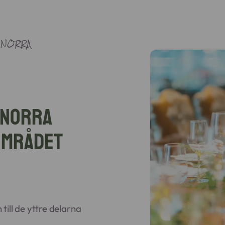
 NORRA
 Norra
området
n
till de yttre delarna