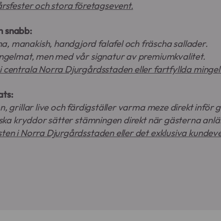
årsfester och stora företagsevent.
h snabb:
, manakish, handgjord falafel och fräscha sallader.
mingelmat, men med vår signatur av premiumkvalitet.
 centrala Norra Djurgårdsstaden eller fartfyllda mingel
ats:
, grillar live och färdigställer varma meze direkt inför 
siska kryddor sätter stämningen direkt när gästerna anlä
sten i Norra Djurgårdsstaden eller det exklusiva kunde