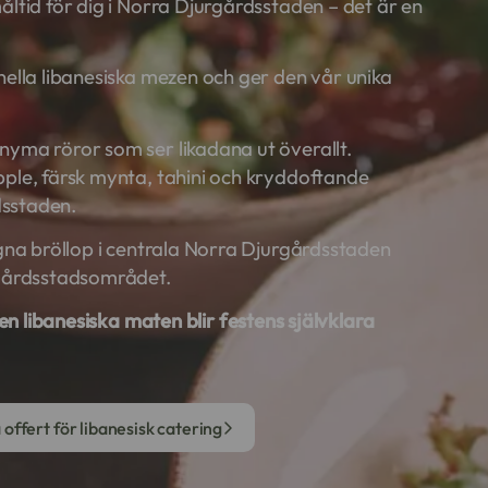
åltid för dig i Norra Djurgårdsstaden – det är en
nella libanesiska mezen och ger den vår unika
nyma röror som ser likadana ut överallt.
pple, färsk mynta, tahini och kryddoftande
rdsstaden.
agna bröllop i centrala Norra Djurgårdsstaden
rgårdsstadsområdet.
den libanesiska maten blir festens självklara
 offert för libanesisk catering