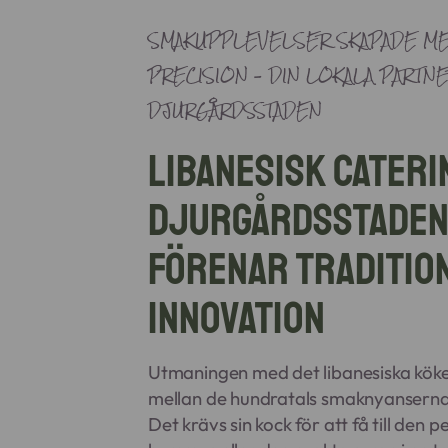
SMAKUPPLEVELSER SKAPADE ME
PRECISION – DIN LOKALA PARTNE
DJURGÅRDSSTADEN
Libanesisk cateri
Djurgårdsstaden
förenar traditio
innovation
Utmaningen med det libanesiska köke
mellan de hundratals smaknyanserna
Det krävs sin kock för att få till den 