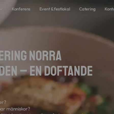
Konferens
Event & festlokal
Catering
Kont
tering Norra
en – En doftande
mer?
nar människor?