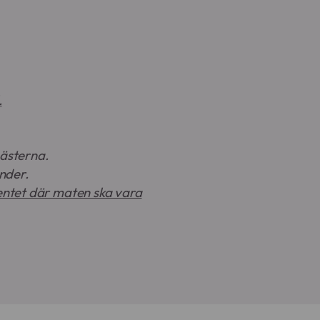
.
gästerna.
nder.
ventet där maten ska vara