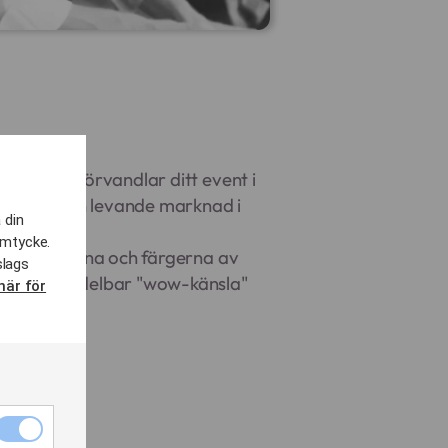
rna som förvandlar ditt event i
aden till en levande marknad i
 din
amtycke.
änna dofterna och färgerna av
slags
ar en omedelbar "wow-känsla"
här för
Nödvändiga
cookies