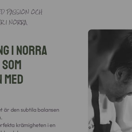
D PASSION OCH
R I NORRA
ng i Norra
 som
n med
t är den subtila balansen
.
perfekta krämigheten i en