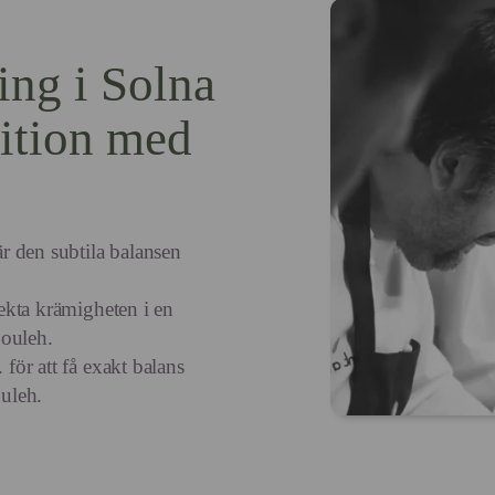
ing i Solna
dition med
r den subtila balansen
fekta krämigheten i en
bouleh.
 för att få exakt balans
ouleh.