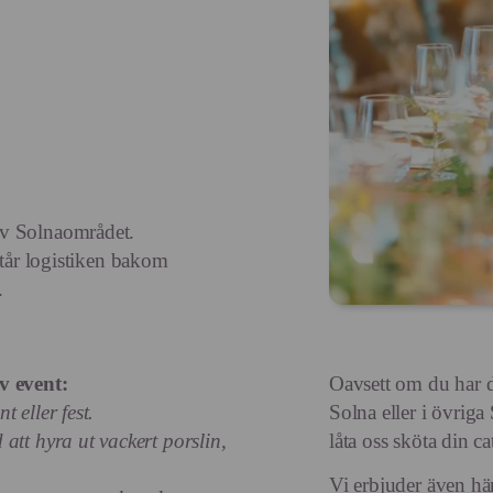
av
Solna
området.
står logistiken bakom
.
v event:
Oavsett om du har dit
t eller fest.
Solna eller i övriga
att hyra ut vackert porslin,
låta oss sköta din ca
Vi erbjuder även h