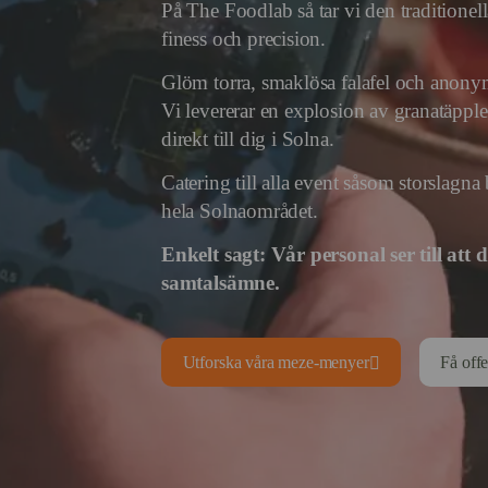
På The Foodlab så tar vi den traditione
finess och precision.
Glöm torra, smaklösa falafel och anonym
Vi levererar en explosion av granatäppl
direkt till dig i Solna.
Catering till alla event såsom storslagna
hela Solnaområdet.
Enkelt sagt:
Vår personal ser till att 
samtalsämne.
Utforska våra meze-menyer
Få offe