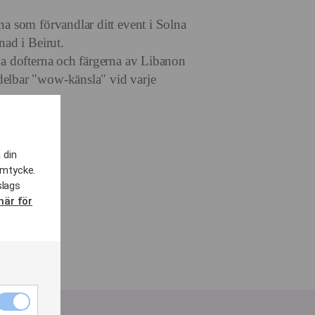
na som förvandlar ditt event i Solna
nad i Beirut.
na dofterna och färgerna av Libanon
elbar "wow-känsla" vid varje
 din
amtycke.
slags
här för
Nödvändiga
cookies