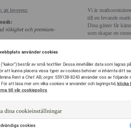
att leverera:
Vi är matkonstnärer
till en levande mark
oush:
Dina gäster får kän
gd rökighet och premium-
som skapar en omed
event.
:
webbplats använder cookies
llningar som smälter i
("kakor") består av små textfiler. Dessa innehåller data som lagras på
ör att kunna placera vissa typer av cookies behöver vi inhämta ditt s
limina Rent a Chef AB, orgnr. 559138-8243 använder oss av följande 
t köttet förblir saftigt
 För att läsa mer om vilka cookies vi använder och lagringstid,
klicka 
ma till vår cookiepolicy.
a dina cookieinställningar
dvändiga cookies