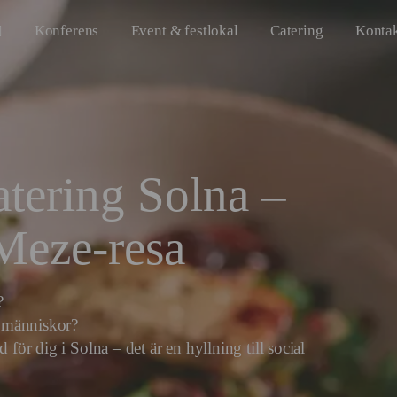
Konferens
Event & festlokal
Catering
Konta
tering Solna –
Meze-resa
r?
 människor?
 för dig i Solna – det är en hyllning till social