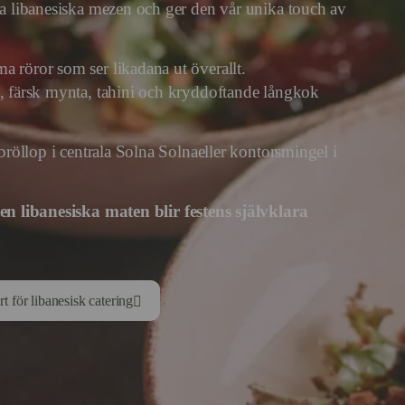
lla libanesiska mezen och ger den vår unika touch av
a röror som ser likadana ut överallt.
e, färsk mynta, tahini och kryddoftande långkok
 bröllop i centrala Solna Solnaeller kontorsmingel i
den libanesiska maten blir festens självklara
rt för libanesisk catering