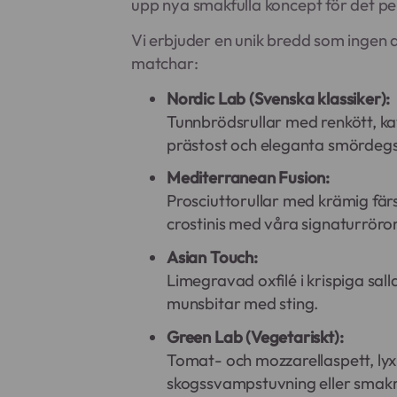
upp nya smakfulla koncept för det pe
Vi erbjuder en unik bredd som ingen
matchar:
Nordic Lab (Svenska klassiker):
Tunnbrödsrullar med renkött, k
prästost och eleganta smördegs
Mediterranean Fusion:
Prosciuttorullar med krämig färs
crostinis med våra signaturröror
Asian Touch:
Limegravad oxfilé i krispiga sal
munsbitar med sting.
Green Lab (Vegetariskt):
Tomat- och mozzarellaspett, ly
skogssvampstuvning eller smakr