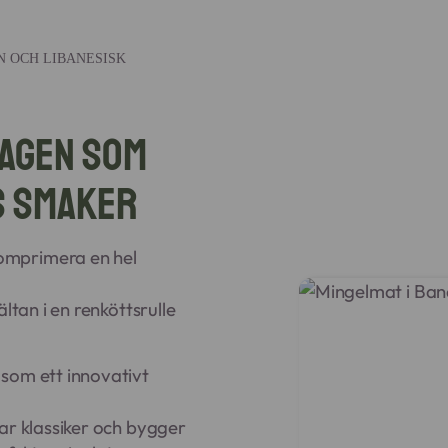
ON OCH LIBANESISK
hagen som
s smaker
omprimera en hel
ltan i en renköttsrulle
som ett innovativt
ar klassiker och bygger