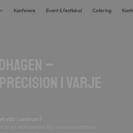
Konferens
Event & festlokal
Catering
Kont
dhagen –
recision i varje
et står i centrum?
 är en katalysator för social interaktion.