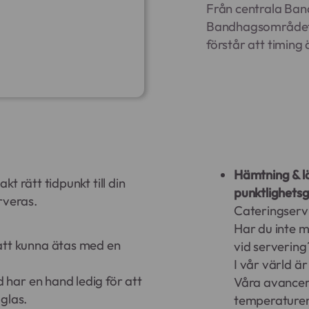
Från centrala Band
Bandhagsområdet –
förstår att timing 
Hämtning & l
akt rätt tidpunkt till din
punktlighetsg
rveras.
Cateringservi
Har du inte m
att kunna ätas med en
vid servering
I vår värld ä
d har en hand ledig för att
Våra avancer
 glas.
temperaturen 