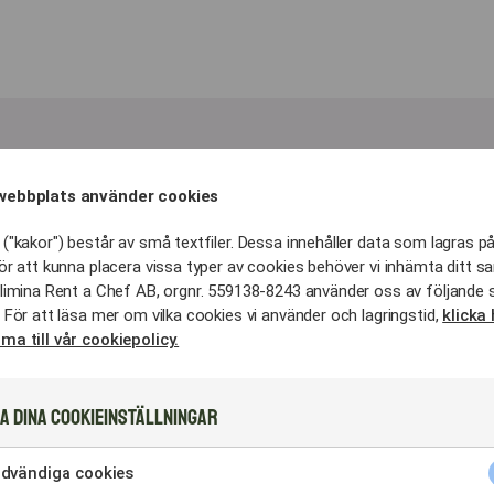
webbplats använder cookies
LIDERS – HANDPLOCKADE FAVORITER FÖR VARJE SMAKPALETT
("kakor") består av små textfiler. Dessa innehåller data som lagras på
 mingelmat för ditt event 
ör att kunna placera vissa typer av cookies behöver vi inhämta ditt s
limina Rent a Chef AB, orgnr. 559138-8243 använder oss av följande 
 För att läsa mer om vilka cookies vi använder och lagringstid,
klicka 
ma till vår cookiepolicy.
ka själen
tionella firanden i Bandhagen.
röd, kavringsnittar med prästost och klassiska laxsnitt
a dina cookieinställningar
s
dvändiga cookies
ta fikon eller krispiga flarn med najadlax. Det perfekta v