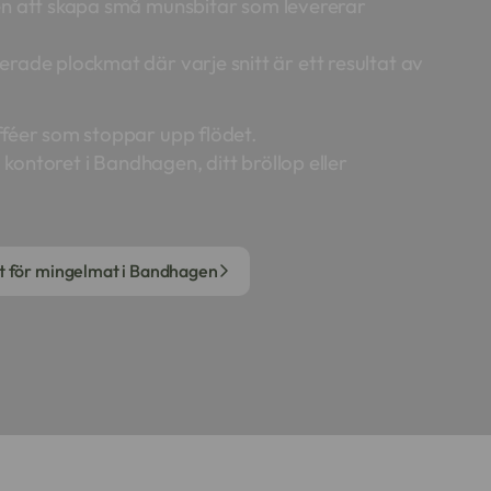
ten att skapa små munsbitar som levererar
rade plockmat där varje snitt är ett resultat av
fféer som stoppar upp flödet.
l kontoret i Bandhagen, ditt bröllop eller
rt för mingelmat i Bandhagen