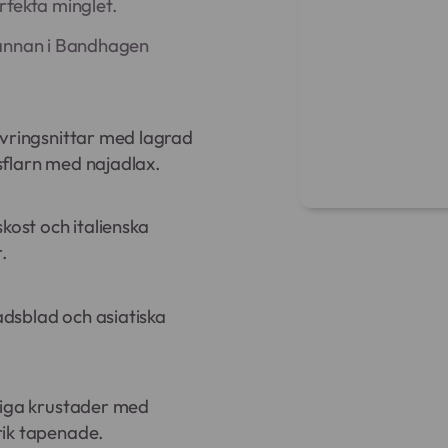
rfekta minglet.
 annan i Bandhagen
avringsnittar med lagrad
flarn med najadlax.
kost och italienska
.
ladsblad och asiatiska
xiga krustader med
ik tapenade.