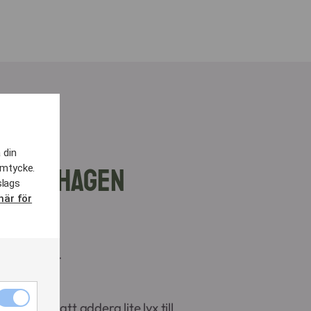
 din
i Bandhagen
amtycke.
slags
här för
ar med dill.
Nödvändiga
alet för att addera lite lyx till
cookies