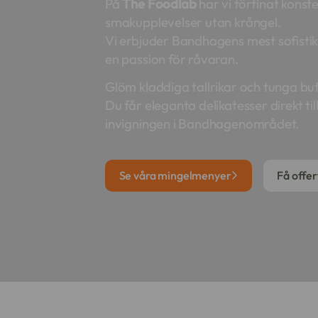
På
The Foodlab
har vi förfinat kons
smakupplevelser utan krångel.
Vi erbjuder Bandhagens mest sofistike
en passion för råvaran.
Glöm kladdiga tallrikar och tunga bu
Du får eleganta delikatesser direkt til
invigningen i Bandhagenområdet.
Se våra mingelmenyer
Få offe