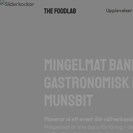
Upplevelser
Mingelmat Ban
Gastronomisk p
munsbit
Planerar ni ett event där nätverkand
Mingelmat är inte bara förtäring – det