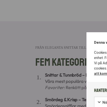
Denna 
FRÅN ELEGANTA SNITTAR TILL MODERNA S
Cookies 
Fem kategorier av
enhet. F
Vi på Ad
cookies.
att kom
Snittar & Tunnbröd – Den nordis
Våra mest populära val för tradi
Favoriter:
Renkött på mjukt tunnb
Hanter
Smördeg & Krisp – Textur i foku
Nö
Smördegsgifflar med skinka och sö